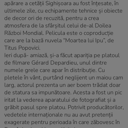
apărare a cetăţii Sighişoara au fost înţesate, în
ultimele zile, cu echipamente tehnice şi obiecte
de decor ori de recuzită, pentru a crea
atmosfera de la sfârşitul celui de-al Doilea
Război Mondial. Pelicula este o coproducţie
care are la bază nuvela “Moartea lui Ipu”, de
Titus Popovici.
Ieri după- amiază, şi-a făcut apariţia pe platoul
de filmare Gérard Depardieu, unul dintre
numele grele care apar în distribuţie. Cu
pletele în vânt, purtând neglijent un maiou cam
larg, actorul prezenta un aer boem trădat doar
de statura sa impunătoare. Acesta a fost un pic
iritat la vederea aparatului de fotografiat şi a
grăbit pasul spre platou. Potrivit producătorilor,
vedetele internaţionale nu au avut pretenţii
exagerate pentru perioada în care zăbovesc în