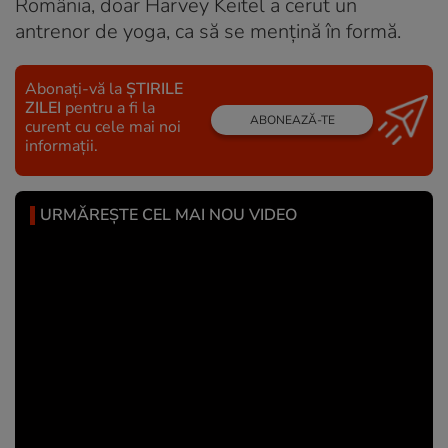
România, doar Harvey Keitel a cerut un
antrenor de yoga, ca să se menţină în formă.
Abonați-vă la
ȘTIRILE
ZILEI
pentru a fi la
ABONEAZĂ-TE
curent cu cele mai noi
informații.
URMĂREȘTE CEL MAI NOU VIDEO