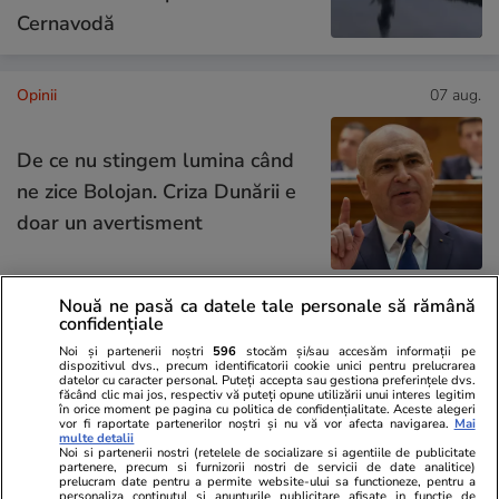
Cernavodă
Opinii
07 aug.
De ce nu stingem lumina când
ne zice Bolojan. Criza Dunării e
doar un avertisment
Nouă ne pasă ca datele tale personale să rămână
confidențiale
Opinii
07 aug.
Noi și partenerii noștri
596
stocăm și/sau accesăm informații pe
dispozitivul dvs., precum identificatorii cookie unici pentru prelucrarea
datelor cu caracter personal. Puteți accepta sau gestiona preferințele dvs.
făcând clic mai jos, respectiv vă puteți opune utilizării unui interes legitim
Cum supraviețuiești unui șef
în orice moment pe pagina cu politica de confidențialitate. Aceste alegeri
vor fi raportate partenerilor noștri și nu vă vor afecta navigarea.
Mai
prost
multe detalii
Noi si partenerii nostri (retelele de socializare si agentiile de publicitate
partenere, precum si furnizorii nostri de servicii de date analitice)
prelucram date pentru a permite website-ului sa functioneze, pentru a
personaliza continutul si anunturile publicitare afisate in functie de