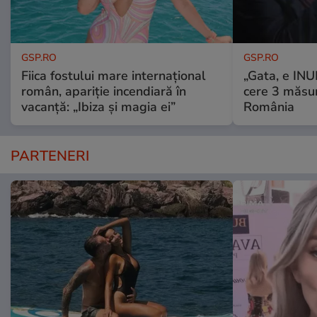
GSP.RO
GSP.RO
Fiica fostului mare internațional
„Gata, e IN
român, apariție incendiară în
cere 3 măsu
vacanță: „Ibiza și magia ei”
România
PARTENERI