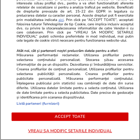
interesele si/sau profilul dvs., pentru a va oferi functionalitati aferente
retelelor de socializare si pentru a analiza traficul pe website. Beneficiati
de drepturile prevazute de art. 15-22 din GDPR in legatura cu
prelucrarea datelor cu caracter personal. Aceste drepturi pot fi exercitate
Opinii
07 aug.
prin modalitatea indicata
aici
. Prin click pe “ACCEPT TOATE”, acceptati
folosirea tuturor Tehnologiilor de tip Cookie, care implica inclusiv acceptul
Puține zone economice de
dvs. cu privire la stocarea/accesarea informatiilor de catre Vendor-ii cu
care colaboram. Prin click pe “VREAU SA MODIFIC SETARILE
succes, privilegiile de la vârful
INDIVIDUAL” puteti schimba preferintele in mod individual, mai putin
cele legate de cookie strict necesare pentru functionarea website-ului.
birocrației și penurie în rest sau
Atât noi, cât și partenerii noștri prelucrăm datele pentru a oferi:
ordinea socială din România de
Măsurarea performanței reclamelor. Utilizarea profilurilor pentru
azi
selectarea conținutului personalizat. Stocarea și/sau accesarea
informațiilor de pe un dispozitiv. Dezvoltarea și îmbunătățirea serviciilor.
Crearea profilurilor de conținut personalizat. Utilizarea profilurilor pentru
selectarea publicității personalizate. Crearea profilurilor pentru
publicitate personalizată. Măsurarea performanței conținutului.
Opinii
07 aug.
Înțelegerea publicului prin statistici sau combinații de date din surse
diferite. Utilizarea datelor limitate pentru a selecta conținutul. Utilizarea
de date limitate pentru a selecta publicitatea. Date precise de geolocație
și identificarea prin scanarea dispozitivului.
Ce fel de revoluție urmează în
Listă parteneri (furnizori)
România?
ACCEPT TOATE
VREAU SA MODIFIC SETARILE INDIVIDUAL