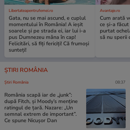
Libertateapentrufemei.ro
Avantaje.ro
Gata, nu se mai ascund, e cuplul
Cum arată v
momentului în România! A ieșit
ce și-a făcut
soarele și pe strada ei, iar lui i-a
purtat ochel
pus Dumnezeu mâna în cap!
să nu sperii c
Felicitări, să fiți fericiți! Că frumoși
sunteți!
ȘTIRI ROMÂNIA
Știri România
08:37
România scapă iar de „junk”:
după Fitch, și Moody’s menține
ratingul de țară. Nazare: „Un
semnal extrem de important”.
Ce spune Nicușor Dan