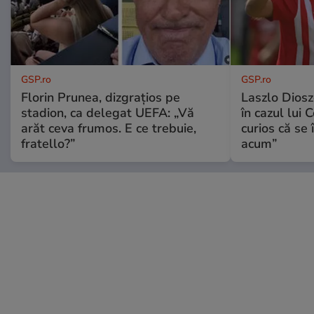
GSP.ro
GSP.ro
Florin Prunea, dizgrațios pe
Laszlo Diosz
stadion, ca delegat UEFA: „Vă
în cazul lui 
arăt ceva frumos. E ce trebuie,
curios că se
fratello?”
acum”