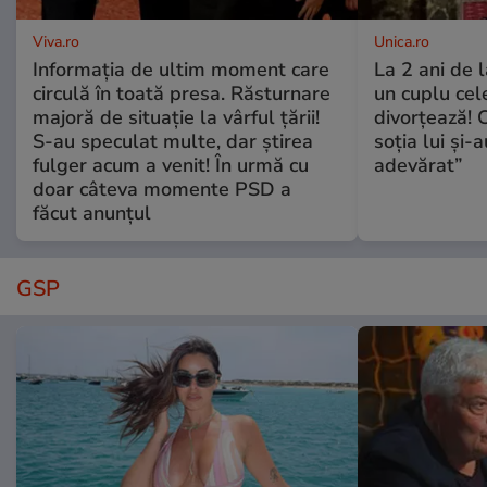
Viva.ro
Unica.ro
Informația de ultim moment care
La 2 ani de 
circulă în toată presa. Răsturnare
un cuplu ce
majoră de situație la vârful țării!
divorțează! C
S-au speculat multe, dar știrea
soția lui și-
fulger acum a venit! În urmă cu
adevărat”
doar câteva momente PSD a
făcut anunțul
GSP