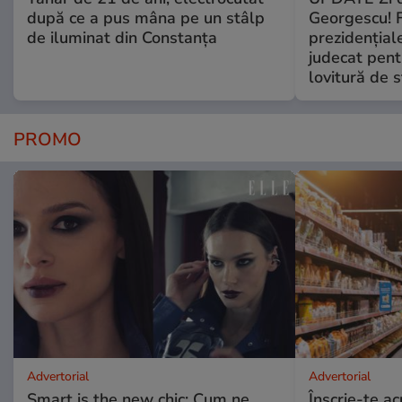
după ce a pus mâna pe un stâlp
Georgescu! F
de iluminat din Constanța
prezidențiale
judecat pent
lovitură de s
PROMO
Advertorial
Advertorial
Smart is the new chic: Cum ne
Înscrie-te ac