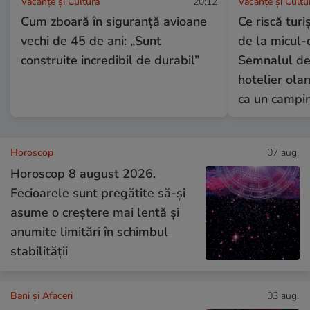
Vacanțe și Cultură
20:12
Vacanțe și Cultu
Cum zboară în siguranță avioane
Ce riscă turiș
vechi de 45 de ani: „Sunt
de la micul-
construite incredibil de durabil”
Semnalul de
hotelier ola
ca un campi
Horoscop
07 aug.
Horoscop 8 august 2026.
Fecioarele sunt pregătite să-și
asume o creștere mai lentă și
anumite limitări în schimbul
stabilității
Bani și Afaceri
03 aug.