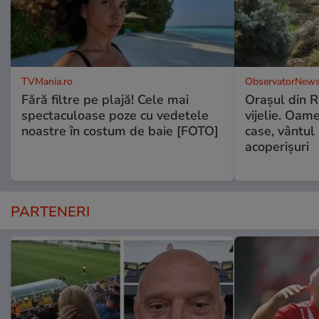
TVMania.ro
ObservatorNews
Fără filtre pe plajă! Cele mai
Oraşul din 
spectaculoase poze cu vedetele
vijelie. Oame
noastre în costum de baie [FOTO]
case, vântul
acoperişuri
PARTENERI