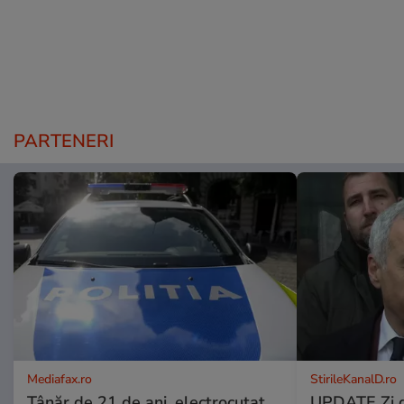
PARTENERI
Mediafax.ro
StirileKanalD.ro
Tânăr de 21 de ani, electrocutat
UPDATE Zi d