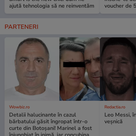
ajută tehnologia să ne reinventăm
voucher de 5
PARTENERI
Wowbiz.ro
Redactia.ro
Detalii halucinante în cazul
Leo Messi, î
bărbatului găsit îngropat într-o
veșnică
curte din Botoșani! Marinel a fost
înjunghiat în inimă, iar concubina