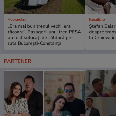
Adevarul.ro
Fanatik.ro
„Era mai bun trenul vechi, era
Ștefan Baiar
răcoare”. Pasagerii unui tren PESA
despre trans
au fost sufocați de căldură pe
la Craiova în
ruta București-Constanța
PARTENERI