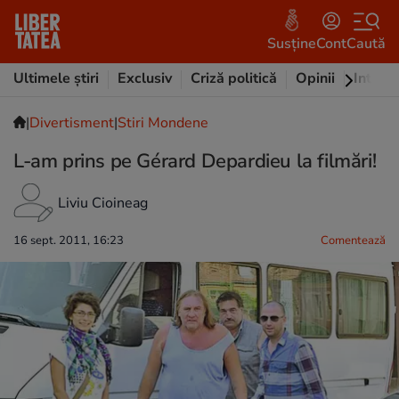
Susține
Cont
Caută
Ultimele știri
Exclusiv
Criză politică
Opinii
Intervi
|
Divertisment
|
Stiri Mondene
L-am prins pe Gérard Depardieu la filmări!
Liviu Cioineag
16 sept. 2011, 16:23
Comentează