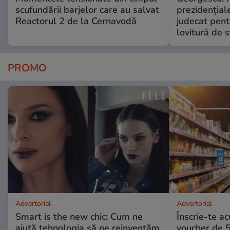
scufundării barjelor care au salvat
prezidențiale
Reactorul 2 de la Cernavodă
judecat pent
lovitură de s
PROMO
Advertorial
Advertorial
Smart is the new chic: Cum ne
Înscrie-te ac
ajută tehnologia să ne reinventăm
voucher de 5