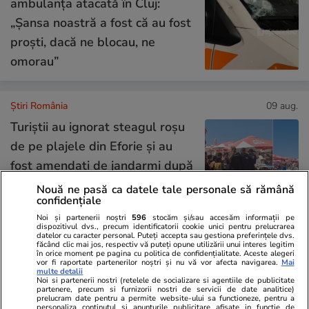
ambulanța atacată în Cluj:
„Șansa noastră a fost că au fost
proști, dacă ne blocau, ne
omorau”
Știri România
09 aug.
Turiștii au ignorat steagul roşu
de pe plajele din Eforie şi au
fost amendați de jandarmi după
ce au intrat în valurile de doi
Nouă ne pasă ca datele tale personale să rămână
confidențiale
metri
Noi și partenerii noștri
596
stocăm și/sau accesăm informații pe
dispozitivul dvs., precum identificatorii cookie unici pentru prelucrarea
datelor cu caracter personal. Puteți accepta sau gestiona preferințele dvs.
făcând clic mai jos, respectiv vă puteți opune utilizării unui interes legitim
Știri România
09 aug.
în orice moment pe pagina cu politica de confidențialitate. Aceste alegeri
vor fi raportate partenerilor noștri și nu vă vor afecta navigarea.
Mai
Primele imagini cu operațiunea
multe detalii
Noi si partenerii nostri (retelele de socializare si agentiile de publicitate
de salvare a celor doi
partenere, precum si furnizorii nostri de servicii de date analitice)
prelucram date pentru a permite website-ului sa functioneze, pentru a
salvamontiști germani, blocați
personaliza continutul si anunturile publicitare afisate in functie de