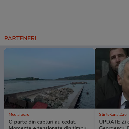
PARTENERI
Mediafax.ro
StirileKanalD.ro
O parte din cabluri au cedat.
UPDATE Zi d
Momentele tensionate din timpul
Georgescu! F