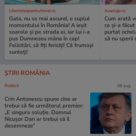
Libertateapentrufemei.ro
Avantaje.ro
Gata, nu se mai ascund, e cuplul
Cum arată v
momentului în România! A ieșit
ce și-a făcut
soarele și pe strada ei, iar lui i-a
purtat ochel
pus Dumnezeu mâna în cap!
să nu sperii c
Felicitări, să fiți fericiți! Că frumoși
sunteți!
ȘTIRI ROMÂNIA
Politică
09 aug.
Crin Antonescu spune cine ar
trebui să fie următorul premier:
„E singura soluție. Domnul
Nicușor Dan ar trebui să îl
desemneze”