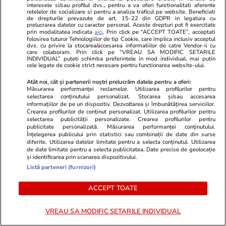
interesele si/sau profilul dvs., pentru a va oferi functionalitati aferente
pe peretele Văii Albe: „Nu
retelelor de socializare si pentru a analiza traficul pe website. Beneficiati
de drepturile prevazute de art. 15-22 din GDPR in legatura cu
credeam că în România se face
prelucrarea datelor cu caracter personal. Aceste drepturi pot fi exercitate
prin modalitatea indicata
aici
. Prin click pe “ACCEPT TOATE”, acceptati
așa”
folosirea tuturor Tehnologiilor de tip Cookie, care implica inclusiv acceptul
dvs. cu privire la stocarea/accesarea informatiilor de catre Vendor-ii cu
care colaboram. Prin click pe “VREAU SA MODIFIC SETARILE
INDIVIDUAL” puteti schimba preferintele in mod individual, mai putin
cele legate de cookie strict necesare pentru functionarea website-ului.
Știri România
09 aug.
Atât noi, cât și partenerii noștri prelucrăm datele pentru a oferi:
Măsurarea performanței reclamelor. Utilizarea profilurilor pentru
selectarea conținutului personalizat. Stocarea și/sau accesarea
Carambol cu 6 mașini pe A2 și
informațiilor de pe un dispozitiv. Dezvoltarea și îmbunătățirea serviciilor.
Crearea profilurilor de conținut personalizat. Utilizarea profilurilor pentru
coloane kilometrice pe DN1 și
selectarea publicității personalizate. Crearea profilurilor pentru
publicitate personalizată. Măsurarea performanței conținutului.
DN7. Traficul rutier a fost deviat
Înțelegerea publicului prin statistici sau combinații de date din surse
diferite. Utilizarea datelor limitate pentru a selecta conținutul. Utilizarea
de date limitate pentru a selecta publicitatea. Date precise de geolocație
și identificarea prin scanarea dispozitivului.
Listă parteneri (furnizori)
Opinii
07 aug.
ACCEPT TOATE
De ce nu stingem lumina când
VREAU SA MODIFIC SETARILE INDIVIDUAL
ne zice Bolojan. Criza Dunării e