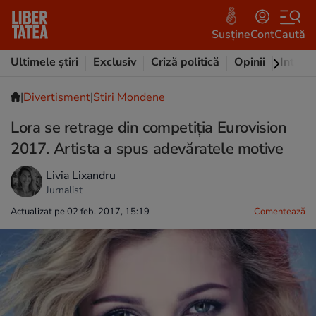
Susține
Cont
Caută
Ultimele știri
Exclusiv
Criză politică
Opinii
Intervi
|
Divertisment
|
Stiri Mondene
Lora se retrage din competiția Eurovision
2017. Artista a spus adevăratele motive
Livia Lixandru
Jurnalist
Actualizat pe 02 feb. 2017, 15:19
Comentează