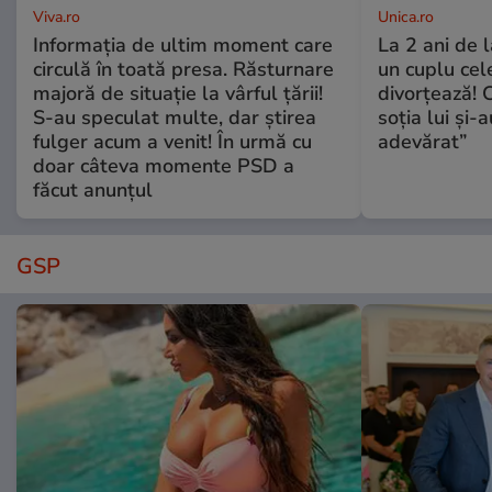
Viva.ro
Unica.ro
Informația de ultim moment care
La 2 ani de 
circulă în toată presa. Răsturnare
un cuplu ce
majoră de situație la vârful țării!
divorțează! C
S-au speculat multe, dar știrea
soția lui și-
fulger acum a venit! În urmă cu
adevărat”
doar câteva momente PSD a
făcut anunțul
GSP