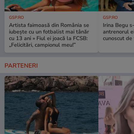
GSP.RO
GSP.RO
Artista faimoasă din România se
Irina Begu s-
iubește cu un fotbalist mai tânăr
antrenorul ei
cu 13 ani » Fiul ei joacă la FCSB:
cunoscut de 
„Felicitări, campionul meu!”
PARTENERI