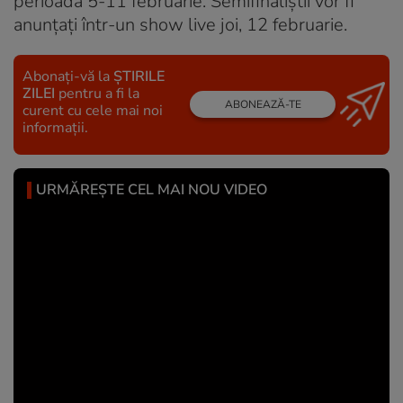
perioada 5-11 februarie. Semifinaliştii vor fi
anunţaţi într-un show live joi, 12 februarie.
Abonați-vă la
ȘTIRILE
ZILEI
pentru a fi la
ABONEAZĂ-TE
curent cu cele mai noi
informații.
URMĂREȘTE CEL MAI NOU VIDEO