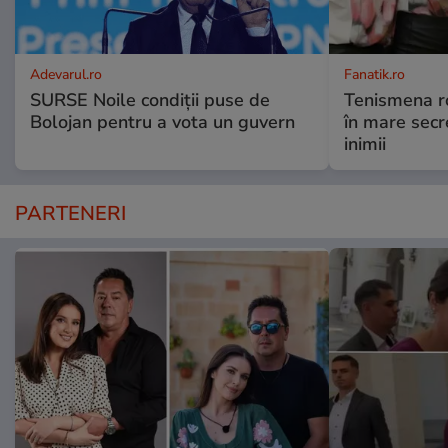
Adevarul.ro
Fanatik.ro
SURSE Noile condiții puse de
Tenismena r
Bolojan pentru a vota un guvern
în mare secr
inimii
PARTENERI