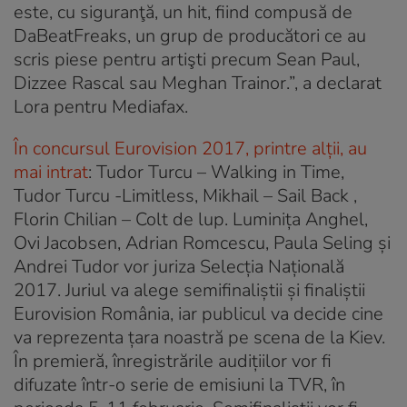
este, cu siguranţă, un hit, fiind compusă de
DaBeatFreaks, un grup de producători ce au
scris piese pentru artişti precum Sean Paul,
Dizzee Rascal sau Meghan Trainor.”, a declarat
Lora pentru Mediafax.
În concursul Eurovision 2017, printre alții, au
mai intrat
: Tudor Turcu – Walking in Time,
Tudor Turcu -Limitless, Mikhail – Sail Back ,
Florin Chilian – Colt de lup. Luminiţa Anghel,
Ovi Jacobsen, Adrian Romcescu, Paula Seling şi
Andrei Tudor vor juriza Selecţia Naţională
2017. Juriul va alege semifinaliştii şi finaliştii
Eurovision România, iar publicul va decide cine
va reprezenta ţara noastră pe scena de la Kiev.
În premieră, înregistrările audiţiilor vor fi
difuzate într-o serie de emisiuni la TVR, în