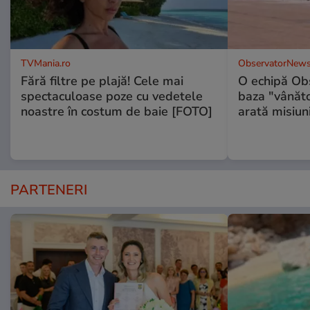
TVMania.ro
ObservatorNews
Fără filtre pe plajă! Cele mai
O echipă Obs
spectaculoase poze cu vedetele
baza "vânăto
noastre în costum de baie [FOTO]
arată misiuni
PARTENERI