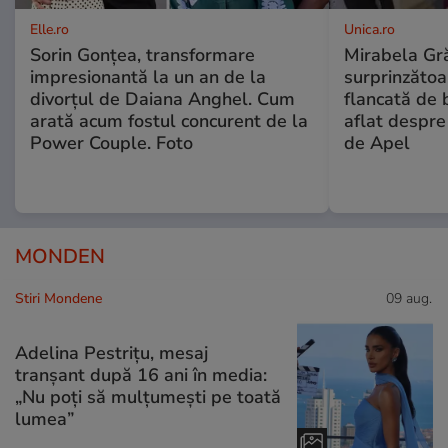
Elle.ro
Unica.ro
Sorin Gonțea, transformare
Mirabela Gră
impresionantă la un an de la
surprinzătoar
divorțul de Daiana Anghel. Cum
flancată de 
arată acum fostul concurent de la
aflat despre
Power Couple. Foto
de Apel
MONDEN
Stiri Mondene
09 aug.
Adelina Pestrițu, mesaj
tranșant după 16 ani în media:
„Nu poți să mulțumești pe toată
lumea”