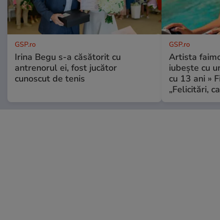
GSP.ro
GSP.ro
Irina Begu s-a căsătorit cu
Artista faim
antrenorul ei, fost jucător
iubește cu u
cunoscut de tenis
cu 13 ani » F
„Felicitări, 