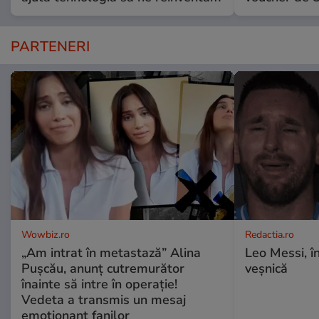
PARTENERI
Wowbiz.ro
Redactia.ro
„Am intrat în metastază” Alina
Leo Messi, î
Pușcău, anunț cutremurător
veșnică
înainte să intre în operație!
Vedeta a transmis un mesaj
emoționant fanilor