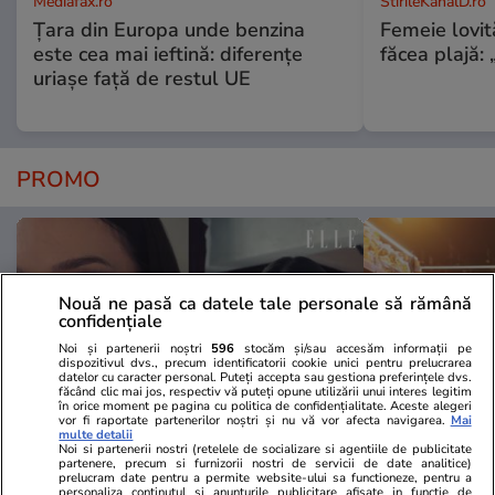
Mediafax.ro
StirileKanalD.ro
Țara din Europa unde benzina
Femeie lovit
este cea mai ieftină: diferențe
făcea plajă: „
uriașe față de restul UE
PROMO
Nouă ne pasă ca datele tale personale să rămână
confidențiale
Noi și partenerii noștri
596
stocăm și/sau accesăm informații pe
dispozitivul dvs., precum identificatorii cookie unici pentru prelucrarea
datelor cu caracter personal. Puteți accepta sau gestiona preferințele dvs.
făcând clic mai jos, respectiv vă puteți opune utilizării unui interes legitim
în orice moment pe pagina cu politica de confidențialitate. Aceste alegeri
vor fi raportate partenerilor noștri și nu vă vor afecta navigarea.
Mai
multe detalii
Noi si partenerii nostri (retelele de socializare si agentiile de publicitate
partenere, precum si furnizorii nostri de servicii de date analitice)
Advertorial
Advertorial
prelucram date pentru a permite website-ului sa functioneze, pentru a
personaliza continutul si anunturile publicitare afisate in functie de