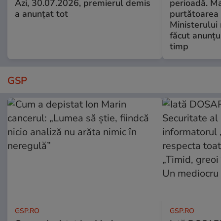
Azi, 30.07.2026, premierul demis
perioadă. Ma
a anunțat tot
purtătoarea 
Ministerului
făcut anunțu
timp
GSP
GSP.RO
GSP.RO