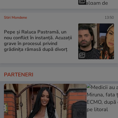
Stiri Mondene
13:50
Pepe și Raluca Pastramă, un
nou conflict în instanță. Acuzații
grave în procesul privind
grădinița rămasă după divorț
PARTENERI