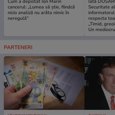
Cum a depistat Ion Marin
Iată DOSAR
cancerul: „Lumea să știe, fiindcă
Securitate al
nicio analiză nu arăta nimic în
informatorul
neregulă”
respecta toat
„Timid, greoi
Un mediocru
PARTENERI