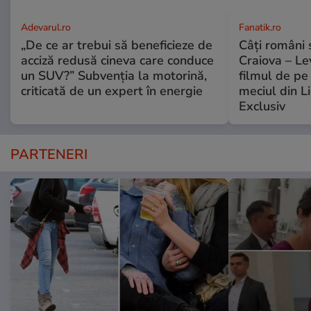
Adevarul.ro
Fanatik.ro
„De ce ar trebui să beneficieze de
Câți români 
acciză redusă cineva care conduce
Craiova – Lev
un SUV?” Subvenția la motorină,
filmul de pe
criticată de un expert în energie
meciul din L
Exclusiv
PARTENERI