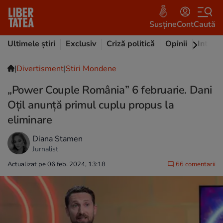
Susține
Cont
Caută
Ultimele știri
Exclusiv
Criză politică
Opinii
Intervi
|
Divertisment
|
Stiri Mondene
„Power Couple România” 6 februarie. Dani
Oțil anunță primul cuplu propus la
eliminare
Diana Stamen
Jurnalist
Actualizat pe 06 feb. 2024, 13:18
66 comentarii