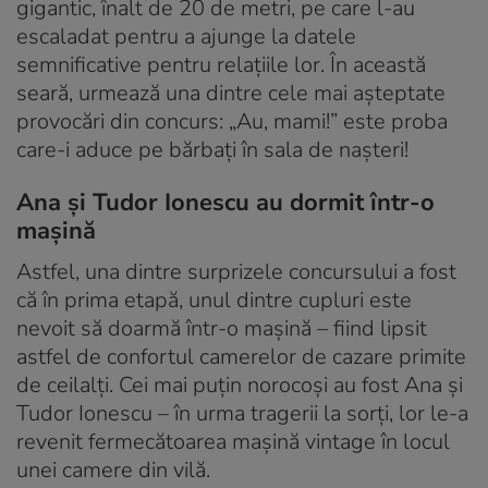
gigantic, înalt de 20 de metri, pe care l-au
escaladat pentru a ajunge la datele
semnificative pentru relațiile lor. În această
seară, urmează una dintre cele mai așteptate
provocări din concurs: „Au, mami!” este proba
care-i aduce pe bărbați în sala de nașteri!
Ana și Tudor Ionescu au dormit într-o
mașină
Astfel, una dintre surprizele concursului a fost
că în prima etapă, unul dintre cupluri este
nevoit să doarmă într-o mașină – fiind lipsit
astfel de confortul camerelor de cazare primite
de ceilalți. Cei mai puțin norocoși au fost Ana și
Tudor Ionescu – în urma tragerii la sorți, lor le-a
revenit fermecătoarea mașină vintage în locul
unei camere din vilă.