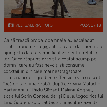
VEZI
GALERIA
FOTO
POZA
1 / 18
Ca să treacă proba, doamnele au escaladat
contracronometru giganticul calendar,
pentru a
ajunge la datele semnificative pentru relațiile
lor. Orice răspuns greșit i-a costat scump pe
domnii care au fost nevoiți să consume
cocktailuri din cele mai neatrăgătoare
combinații de ingrediente. Tensiunea a crescut
încă de la prima probă, după ce Oana Matache,
partenera lui Radu Siffredi, Daiana Anghel,
soția lui Sorin Gonțea, dar și Delia, logodnica lui
Lino Golden, au picat testul uriașului calendar,