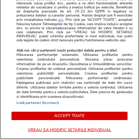
Smart is the new chic: Cum ne
Înscrie-te ac
interesele si/sau profilul dvs., pentru a va oferi functionalitati aferente
ajută tehnologia să ne reinventăm
voucher de 5
retelelor de socializare si pentru a analiza traficul pe website. Beneficiati
de drepturile prevazute de art. 15-22 din GDPR in legatura cu
prelucrarea datelor cu caracter personal. Aceste drepturi pot fi exercitate
prin modalitatea indicata
aici
. Prin click pe “ACCEPT TOATE”, acceptati
folosirea tuturor Tehnologiilor de tip Cookie, care implica inclusiv acceptul
PARTENERI
dvs. cu privire la stocarea/accesarea informatiilor de catre Vendor-ii cu
care colaboram. Prin click pe “VREAU SA MODIFIC SETARILE
INDIVIDUAL” puteti schimba preferintele in mod individual, mai putin
cele legate de cookie strict necesare pentru functionarea website-ului.
Atât noi, cât și partenerii noștri prelucrăm datele pentru a oferi:
Măsurarea performanței reclamelor. Utilizarea profilurilor pentru
selectarea conținutului personalizat. Stocarea și/sau accesarea
informațiilor de pe un dispozitiv. Dezvoltarea și îmbunătățirea serviciilor.
Crearea profilurilor de conținut personalizat. Utilizarea profilurilor pentru
selectarea publicității personalizate. Crearea profilurilor pentru
publicitate personalizată. Măsurarea performanței conținutului.
Înțelegerea publicului prin statistici sau combinații de date din surse
diferite. Utilizarea datelor limitate pentru a selecta conținutul. Utilizarea
de date limitate pentru a selecta publicitatea. Date precise de geolocație
și identificarea prin scanarea dispozitivului.
Listă parteneri (furnizori)
Wowbiz.ro
Redactia.ro
ACCEPT TOATE
El este militarul în vârstă de 26
Atentie! Augu
de ani găsit mort în pădurea
deschide dr
VREAU SA MODIFIC SETARILE INDIVIDUAL
Babadag. Fusese dat dispărut
Zodiile care 