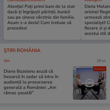
Libertateapentrufemei.ro
Avantaje.ro
Atenție! Poți primi bani de la stat
Dieta Melan
dacă-ți îngrijești părinții, bunicii
oricine! Regi
sau pe cineva vârstnic din familie.
urmează zilni
Acum s-a decis! Cum trebuie să
specialiști! 
procedezi
fiecare zi și 
acestui stil 
ȘTIRI ROMÂNIA
Ştiri
29 iul.
Exclusiv
Diana Buzoianu acuză că
încearcă în zadar să intre în
audiență la procuroarea
generală a României: „Am
rămas șocată!”