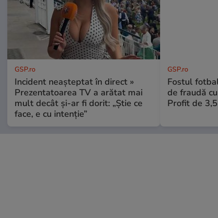
GSP.ro
GSP.ro
Incident neașteptat în direct »
Fostul fotba
Prezentatoarea TV a arătat mai
de fraudă cu 
mult decât și-ar fi dorit: „Știe ce
Profit de 3,
face, e cu intenție”