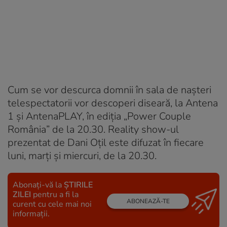
Cum se vor descurca domnii în sala de nașteri
telespectatorii vor descoperi diseară, la Antena
1 și AntenaPLAY, în ediția „Power Couple
România” de la 20.30. Reality show-ul
prezentat de Dani Oțil este difuzat în fiecare
luni, marți și miercuri, de la 20.30.
Abonați-vă la
ȘTIRILE
ZILEI
pentru a fi la
ABONEAZĂ-TE
curent cu cele mai noi
informații.