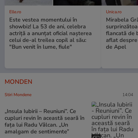
Elle.ro
Unica.ro
Este vestea momentului în
Mirabela Gră
showbiz! La 53 de ani, celebra
surprinzătoar
actriță a anunțat oficial nașterea
flancată de 
celui de-al treilea copil al său:
aflat despre
"Bun venit în lume, fiule"
de Apel
MONDEN
Stiri Mondene
14:04
„Insula Iubirii – Reuniuni”. Ce
cupluri revin în această seară în
fața lui Radu Vâlcan. „Un
amalgam de sentimente”