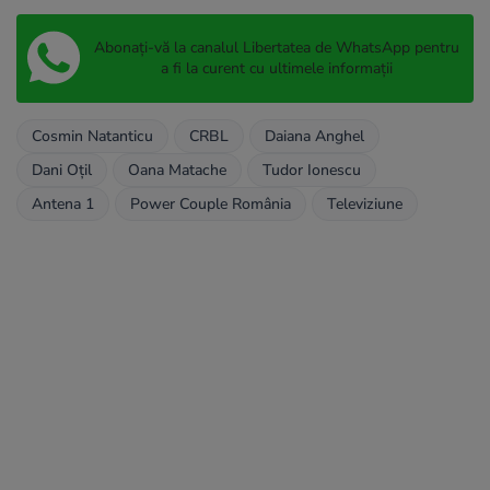
Abonați-vă la canalul Libertatea de WhatsApp pentru
a fi la curent cu ultimele informații
Cosmin Natanticu
CRBL
Daiana Anghel
Dani Oțil
Oana Matache
Tudor Ionescu
Antena 1
Power Couple România
Televiziune