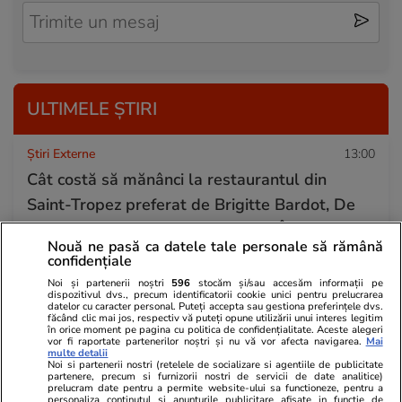
ULTIMELE ȘTIRI
Știri Externe
13:00
Cât costă să mănânci la restaurantul din
Saint-Tropez preferat de Brigitte Bardot, De
Funes, Armani sau Pablo Picasso. Între
Nouă ne pasă ca datele tale personale să rămână
„jecmăneală” și „cea mai frumoasă terasă din
confidențiale
lume”
Noi și partenerii noștri
596
stocăm și/sau accesăm informații pe
dispozitivul dvs., precum identificatorii cookie unici pentru prelucrarea
datelor cu caracter personal. Puteți accepta sau gestiona preferințele dvs.
făcând clic mai jos, respectiv vă puteți opune utilizării unui interes legitim
în orice moment pe pagina cu politica de confidențialitate. Aceste alegeri
Știri România
12:56
vor fi raportate partenerilor noștri și nu vă vor afecta navigarea.
Mai
multe detalii
Două barje au fost scufundate controlat în
Noi si partenerii nostri (retelele de socializare si agentiile de publicitate
partenere, precum si furnizorii nostri de servicii de date analitice)
Dunăre, într-o operațiune de 11 ore. Miza:
prelucram date pentru a permite website-ului sa functioneze, pentru a
personaliza continutul si anunturile publicitare afisate in functie de