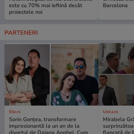
este cu 70% mai ieftină decât
Barcelona
proiectele noi
PARTENERI
Elle.ro
Unica.ro
Sorin Gonțea, transformare
Mirabela Gră
impresionantă la un an de la
surprinzătoar
divorțul de Daiana Anghel. Cum
flancată de 