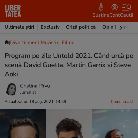
Susține
Cont
Caută
Ultimele știri
Exclusiv
Criză politică
Opinii
Intervi
|
Divertisment
|
Muzică și Filme
Program pe zile Untold 2021. Când urcă pe
scenă David Guetta, Martin Garrix și Steve
Aoki
Cristina Pîrvu
Jurnalist
Actualizat pe 19 aug. 2021, 14:59
Comentează