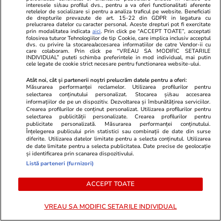
nivelul apei la Cernavodă | VIDEO
interesele si/sau profilul dvs., pentru a va oferi functionalitati aferente
retelelor de socializare si pentru a analiza traficul pe website. Beneficiati
de drepturile prevazute de art. 15-22 din GDPR in legatura cu
prelucrarea datelor cu caracter personal. Aceste drepturi pot fi exercitate
prin modalitatea indicata
aici
. Prin click pe “ACCEPT TOATE”, acceptati
Știri Externe
12:17
folosirea tuturor Tehnologiilor de tip Cookie, care implica inclusiv acceptul
dvs. cu privire la stocarea/accesarea informatiilor de catre Vendor-ii cu
Două anomalii oceanice se dezvoltă simultan
care colaboram. Prin click pe “VREAU SA MODIFIC SETARILE
INDIVIDUAL” puteti schimba preferintele in mod individual, mai putin
și pot schimba iarna 2026-2027 în Europa: ce
cele legate de cookie strict necesare pentru functionarea website-ului.
înseamnă un Super El Niño asociat cu IOD
Atât noi, cât și partenerii noștri prelucrăm datele pentru a oferi:
Măsurarea performanței reclamelor. Utilizarea profilurilor pentru
pozitiv
selectarea conținutului personalizat. Stocarea și/sau accesarea
informațiilor de pe un dispozitiv. Dezvoltarea și îmbunătățirea serviciilor.
Crearea profilurilor de conținut personalizat. Utilizarea profilurilor pentru
selectarea publicității personalizate. Crearea profilurilor pentru
Știri Locale
12:09
publicitate personalizată. Măsurarea performanței conținutului.
Înțelegerea publicului prin statistici sau combinații de date din surse
Cum va fi vremea în București în weekendul 8-
diferite. Utilizarea datelor limitate pentru a selecta conținutul. Utilizarea
de date limitate pentru a selecta publicitatea. Date precise de geolocație
9 august 2026: ANM anunță caniculă, dar și
și identificarea prin scanarea dispozitivului.
vijelii și ploi torențiale
Listă parteneri (furnizori)
ACCEPT TOATE
Citește mai multe
VREAU SA MODIFIC SETARILE INDIVIDUAL