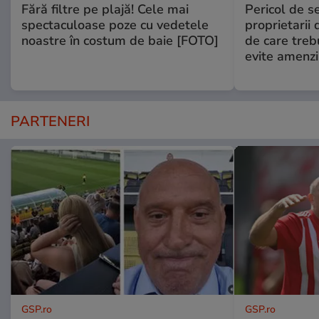
Fără filtre pe plajă! Cele mai
Pericol de s
spectaculoase poze cu vedetele
proprietarii 
noastre în costum de baie [FOTO]
de care treb
evite amenzi
PARTENERI
GSP.ro
GSP.ro