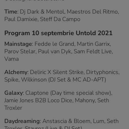
Time
: Dj Dark & Mentol, Maestros Del Ritmo,
Paul Damixie, Steff Da Campo
Program 10 septembrie Untold 2021
Mainstage
: Fedde le Grand, Martin Garrix,
Parov Stelar, Paul van Dyk, Sam Feldt Live,
Vama
Alchemy
: Deliric X Silent Strike, Dirtyphonics,
Spike, Wilkinson (DJ Set & MC AD-APT)
Galaxy
: Claptone (Day time special show),
Jamie Jones B2B Loco Dice, Mahony, Seth
Troxler
Daydreaming
: Anstascia & Bloem, Lum, Seth
Troxler, Stavroz (Live & DJ Set)