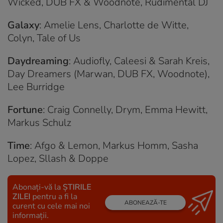
Wicked, DUB FX & Woodnote, Rudimental DJ
Galaxy
: Amelie Lens, Charlotte de Witte,
Colyn, Tale of Us
Daydreaming
: Audiofly, Caleesi & Sarah Kreis,
Day Dreamers (Marwan, DUB FX, Woodnote),
Lee Burridge
Fortune
: Craig Connelly, Drym, Emma Hewitt,
Markus Schulz
Time
: Afgo & Lemon, Markus Homm, Sasha
Lopez, Sllash & Doppe
Abonați-vă la
ȘTIRILE
ZILEI
pentru a fi la
ABONEAZĂ-TE
curent cu cele mai noi
informații.