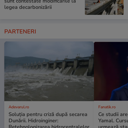
sunt contestate modificările la
legea decarbonizării
PARTENERI
Adevarul.ro
Fanatik.ro
Soluția pentru criză după secarea
Ce studii are
Dunării. Hidroinginer:
Yamal. Cursu
Retehnologizarea hidrocentralelor
urmează star