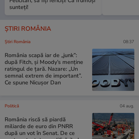
Felicitări, să fiți fericiți! Că frumoși
sunteți!
ȘTIRI ROMÂNIA
Știri România
08:37
România scapă iar de „junk”:
după Fitch, și Moody’s menține
ratingul de țară. Nazare: „Un
semnal extrem de important”.
Ce spune Nicușor Dan
Politică
04 aug.
România riscă să piardă
miliarde de euro din PNRR
după un vot în Senat. De ce