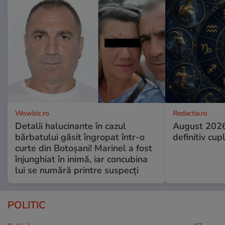
Wowbiz.ro
Redactia.ro
Detalii halucinante în cazul
August 2026
bărbatului găsit îngropat într-o
definitiv cup
curte din Botoșani! Marinel a fost
înjunghiat în inimă, iar concubina
lui se numără printre suspecți
POLITIC