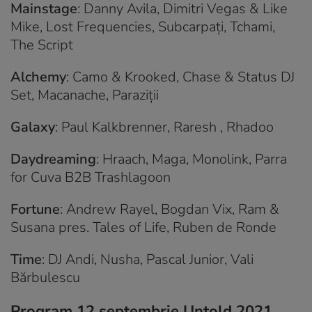
Mainstage
: Danny Avila, Dimitri Vegas & Like
Mike, Lost Frequencies, Subcarpați, Tchami,
The Script
Alchemy
: Camo & Krooked, Chase & Status DJ
Set, Macanache, Paraziții
Galaxy
: Paul Kalkbrenner, Raresh , Rhadoo
Daydreaming
: Hraach, Maga, Monolink, Parra
for Cuva B2B Trashlagoon
Fortune
: Andrew Rayel, Bogdan Vix, Ram &
Susana pres. Tales of Life, Ruben de Ronde
Time
: DJ Andi, Nusha, Pascal Junior, Vali
Bărbulescu
Program 12 septembrie Untold 2021