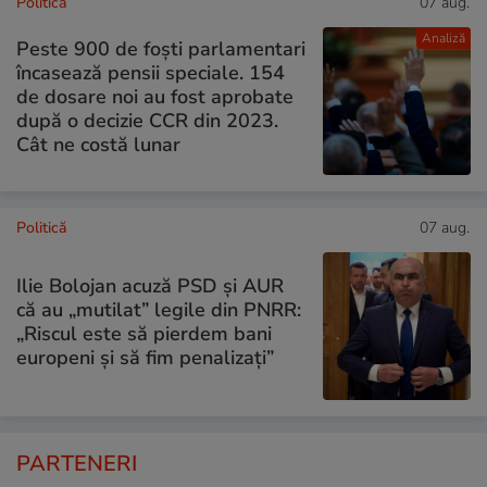
Politică
07 aug.
Analiză
Peste 900 de foști parlamentari
încasează pensii speciale. 154
de dosare noi au fost aprobate
după o decizie CCR din 2023.
Cât ne costă lunar
Politică
07 aug.
Ilie Bolojan acuză PSD și AUR
că au „mutilat” legile din PNRR:
„Riscul este să pierdem bani
europeni și să fim penalizați”
PARTENERI