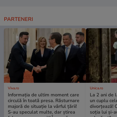
PARTENERI
Viva.ro
Unica.ro
Informația de ultim moment care
La 2 ani de 
circulă în toată presa. Răsturnare
un cuplu ce
majoră de situație la vârful țării!
divorțează! C
S-au speculat multe, dar știrea
soția lui și-