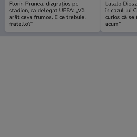
Florin Prunea, dizgrațios pe
Laszlo Diosz
stadion, ca delegat UEFA: „Vă
în cazul lui 
arăt ceva frumos. E ce trebuie,
curios că se
fratello?”
acum”