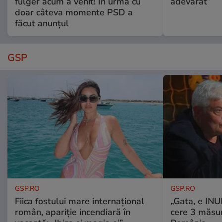
fulger acum a venit! În urmă cu
adevărat”
doar câteva momente PSD a
făcut anunțul
GSP
GSP.RO
GSP.RO
Fiica fostului mare internațional
„Gata, e IN
român, apariție incendiară în
cere 3 măsu