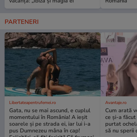
vacanță: „Ibiza și magia ei”
România
PARTENERI
Libertateapentrufemei.ro
Avantaje.ro
Gata, nu se mai ascund, e cuplul
Cum arată v
momentului în România! A ieșit
ce și-a făcut
soarele și pe strada ei, iar lui i-a
purtat ochel
pus Dumnezeu mâna în cap!
să nu sperii c