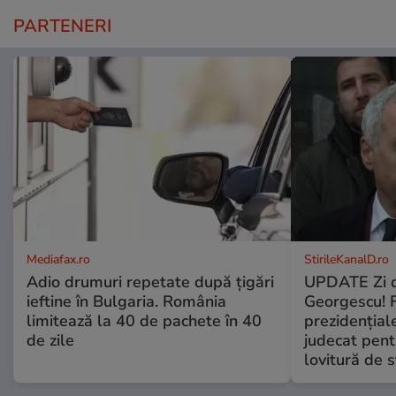
PARTENERI
Mediafax.ro
StirileKanalD.ro
Adio drumuri repetate după țigări
UPDATE Zi d
ieftine în Bulgaria. România
Georgescu! F
limitează la 40 de pachete în 40
prezidențiale
de zile
judecat pent
lovitură de s