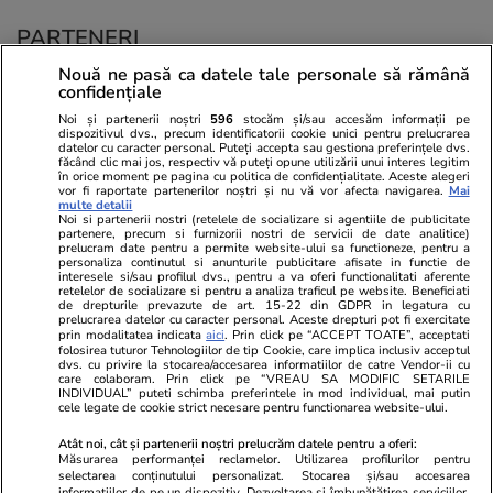
PARTENERI
Nouă ne pasă ca datele tale personale să rămână
confidențiale
Noi și partenerii noștri
596
stocăm și/sau accesăm informații pe
dispozitivul dvs., precum identificatorii cookie unici pentru prelucrarea
datelor cu caracter personal. Puteți accepta sau gestiona preferințele dvs.
făcând clic mai jos, respectiv vă puteți opune utilizării unui interes legitim
în orice moment pe pagina cu politica de confidențialitate. Aceste alegeri
vor fi raportate partenerilor noștri și nu vă vor afecta navigarea.
Mai
multe detalii
Noi si partenerii nostri (retelele de socializare si agentiile de publicitate
partenere, precum si furnizorii nostri de servicii de date analitice)
prelucram date pentru a permite website-ului sa functioneze, pentru a
personaliza continutul si anunturile publicitare afisate in functie de
interesele si/sau profilul dvs., pentru a va oferi functionalitati aferente
retelelor de socializare si pentru a analiza traficul pe website. Beneficiati
de drepturile prevazute de art. 15-22 din GDPR in legatura cu
prelucrarea datelor cu caracter personal. Aceste drepturi pot fi exercitate
Viva.ro
Unica.ro
prin modalitatea indicata
aici
. Prin click pe “ACCEPT TOATE”, acceptati
"Nici acum nu îi știu bine. Nu îi știu familia".
folosirea tuturor Tehnologiilor de tip Cookie, care implica inclusiv acceptul
Nu și ei! S-au de
dvs. cu privire la stocarea/accesarea informatiilor de catre Vendor-ii cu
A tăcut luni întregi, dar acum Gina Matache a
căsnicie! Cei doi
care colaboram. Prin click pe “VREAU SA MODIFIC SETARILE
spus adevărul despre relația cu ginerele ei,
secret. Nimeni n
INDIVIDUAL” puteti schimba preferintele in mod individual, mai putin
cele legate de cookie strict necesare pentru functionarea website-ului.
Radu Siffr...
motiv al separării
Atât noi, cât și partenerii noștri prelucrăm datele pentru a oferi:
Măsurarea performanței reclamelor. Utilizarea profilurilor pentru
selectarea conținutului personalizat. Stocarea și/sau accesarea
© 2026 Ringier Romania. Toate drepturile rezervate
informațiilor de pe un dispozitiv. Dezvoltarea și îmbunătățirea serviciilor.