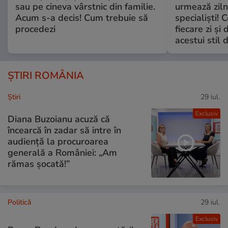
sau pe cineva vârstnic din familie.
urmează zilni
Acum s-a decis! Cum trebuie să
specialiști! 
procedezi
fiecare zi și 
acestui stil 
ȘTIRI ROMÂNIA
Ştiri
29 iul.
Exclusiv
Diana Buzoianu acuză că
încearcă în zadar să intre în
audiență la procuroarea
generală a României: „Am
rămas șocată!”
Politică
29 iul.
Exclusiv