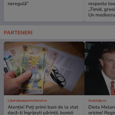
neregulă”
respecta toat
„Timid, greoi
Un mediocru
PARTENERI
Libertateapentrufemei.ro
Avantaje.ro
Atenție! Poți primi bani de la stat
Dieta Melan
dacă-ți îngrijești părinții, bunicii
oricine! Regi