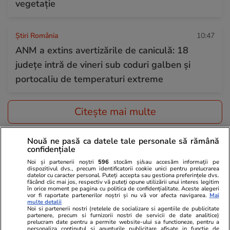
vegetație
Știri România
10:47
ANM a extins avertizările de caniculă: 18
județe intră de vineri sub coduri galben și
portocaliu de temperaturi extreme
Citește mai multe
Nouă ne pasă ca datele tale personale să rămână
TRENDING
confidențiale
Noi și partenerii noștri
596
stocăm și/sau accesăm informații pe
Știri România
07:06
dispozitivul dvs., precum identificatorii cookie unici pentru prelucrarea
datelor cu caracter personal. Puteți accepta sau gestiona preferințele dvs.
Locotenent-comandorul Mihai Vîrdol, pilot
făcând clic mai jos, respectiv vă puteți opune utilizării unui interes legitim
în orice moment pe pagina cu politica de confidențialitate. Aceste alegeri
vor fi raportate partenerilor noștri și nu vă vor afecta navigarea.
Mai
militar al Bazei 90, a murit după un accident
multe detalii
Noi si partenerii nostri (retelele de socializare si agentiile de publicitate
de motocicletă
partenere, precum si furnizorii nostri de servicii de date analitice)
prelucram date pentru a permite website-ului sa functioneze, pentru a
personaliza continutul si anunturile publicitare afisate in functie de