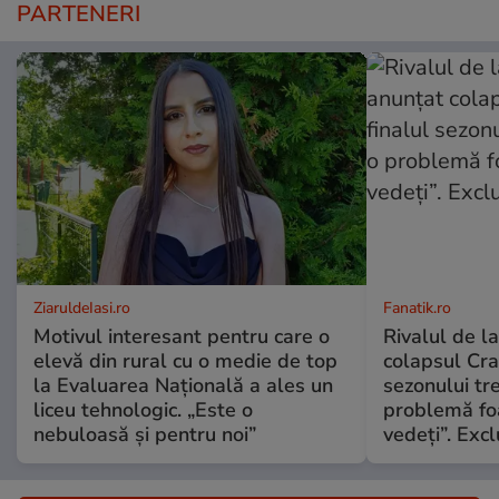
PARTENERI
ZiaruldeIasi.ro
Fanatik.ro
Motivul interesant pentru care o
Rivalul de l
elevă din rural cu o medie de top
colapsul Crai
la Evaluarea Națională a ales un
sezonului tr
liceu tehnologic. „Este o
problemă fo
nebuloasă și pentru noi”
vedeți”. Excl