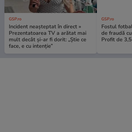
GSP.ro
GSP.ro
Incident neașteptat în direct »
Fostul fotba
Prezentatoarea TV a arătat mai
de fraudă cu 
mult decât și-ar fi dorit: „Știe ce
Profit de 3,
face, e cu intenție”