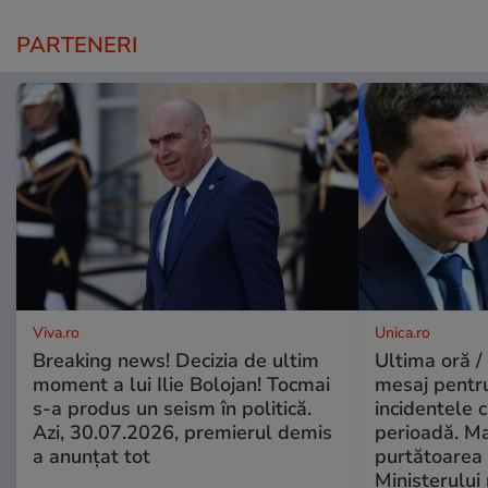
PARTENERI
Viva.ro
Unica.ro
Breaking news! Decizia de ultim
Ultima oră /
moment a lui Ilie Bolojan! Tocmai
mesaj pentr
s-a produs un seism în politică.
incidentele 
Azi, 30.07.2026, premierul demis
perioadă. Ma
a anunțat tot
purtătoarea 
Ministerului