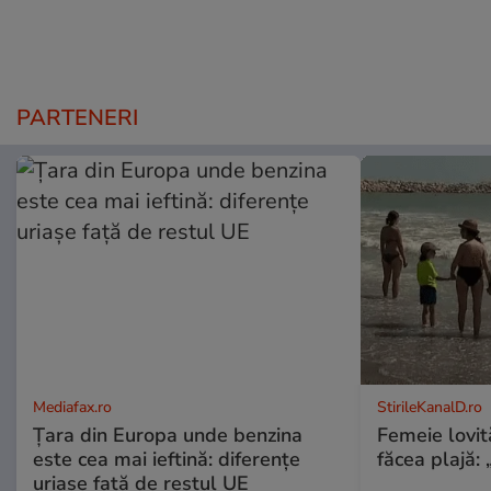
PARTENERI
Mediafax.ro
StirileKanalD.ro
Țara din Europa unde benzina
Femeie lovit
este cea mai ieftină: diferențe
făcea plajă: „
uriașe față de restul UE