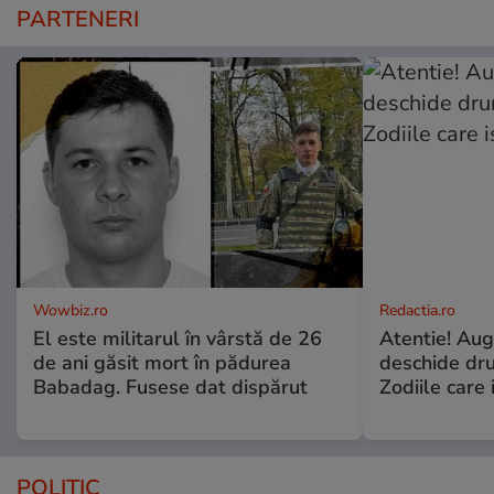
PARTENERI
Wowbiz.ro
Redactia.ro
El este militarul în vârstă de 26
Atentie! Augu
de ani găsit mort în pădurea
deschide dr
Babadag. Fusese dat dispărut
Zodiile care 
POLITIC