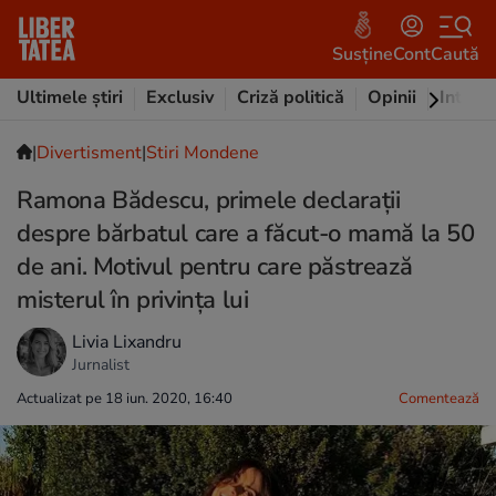
Susține
Cont
Caută
Ultimele știri
Exclusiv
Criză politică
Opinii
Intervi
|
Divertisment
|
Stiri Mondene
Ramona Bădescu, primele declarații
despre bărbatul care a făcut-o mamă la 50
de ani. Motivul pentru care păstrează
misterul în privința lui
Livia Lixandru
Jurnalist
Actualizat pe 18 iun. 2020, 16:40
Comentează