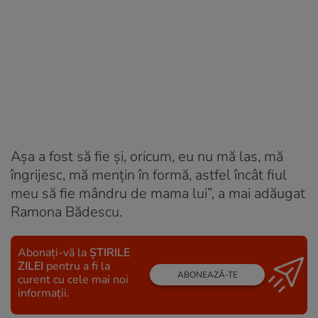
Aşa a fost să fie şi, oricum, eu nu mă las, mă
îngrijesc, mă mențin în formă, astfel încât fiul
meu să fie mândru de mama lui”, a mai adăugat
Ramona Bădescu.
Abonați-vă la
ȘTIRILE
ZILEI
pentru a fi la
ABONEAZĂ-TE
curent cu cele mai noi
informații.