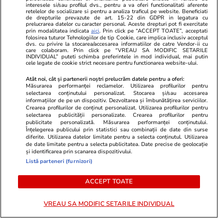
interesele si/sau profilul dvs., pentru a va oferi functionalitati aferente
retelelor de socializare si pentru a analiza traficul pe website. Beneficiati
Politică
29 iul.
de drepturile prevazute de art. 15-22 din GDPR in legatura cu
prelucrarea datelor cu caracter personal. Aceste drepturi pot fi exercitate
Ilie Bolojan, după oprirea ambelor reactoare
prin modalitatea indicata
aici
. Prin click pe “ACCEPT TOATE”, acceptati
folosirea tuturor Tehnologiilor de tip Cookie, care implica inclusiv acceptul
de la Cernavodă: „Reduceți consumul de
dvs. cu privire la stocarea/accesarea informatiilor de catre Vendor-ii cu
care colaboram. Prin click pe “VREAU SA MODIFIC SETARILE
energie seara”
INDIVIDUAL” puteti schimba preferintele in mod individual, mai putin
cele legate de cookie strict necesare pentru functionarea website-ului.
Atât noi, cât și partenerii noștri prelucrăm datele pentru a oferi:
Horoscop
29 iul.
Măsurarea performanței reclamelor. Utilizarea profilurilor pentru
selectarea conținutului personalizat. Stocarea și/sau accesarea
Horoscop 30 iulie 2026. Taurii se interesează
informațiilor de pe un dispozitiv. Dezvoltarea și îmbunătățirea serviciilor.
Crearea profilurilor de conținut personalizat. Utilizarea profilurilor pentru
mai puțin ce se discută în spatele ușilor
selectarea publicității personalizate. Crearea profilurilor pentru
publicitate personalizată. Măsurarea performanței conținutului.
închise, gestionează mai bine orice sursă de
Înțelegerea publicului prin statistici sau combinații de date din surse
diferite. Utilizarea datelor limitate pentru a selecta conținutul. Utilizarea
stres
de date limitate pentru a selecta publicitatea. Date precise de geolocație
și identificarea prin scanarea dispozitivului.
Listă parteneri (furnizori)
Știri România
07:00
ACCEPT TOATE
Tragerile loto din 30 iulie 2026. Report de
peste 8,89 milioane de euro la Loto 6 din 49,
VREAU SA MODIFIC SETARILE INDIVIDUAL
categoria I