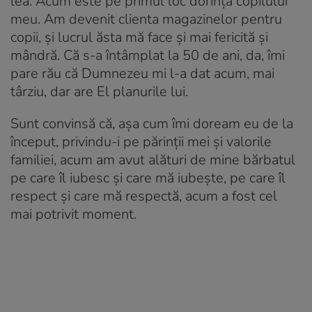
lea. Acum este pe primul loc dorința copilului
meu. Am devenit clienta magazinelor pentru
copii, şi lucrul ăsta mă face şi mai fericită şi
mândră. Că s-a întâmplat la 50 de ani, da, îmi
pare rău că Dumnezeu mi l-a dat acum, mai
târziu, dar are El planurile lui.
Sunt convinsă că, aşa cum îmi doream eu de la
început, privindu-i pe părinții mei şi valorile
familiei, acum am avut alături de mine bărbatul
pe care îl iubesc şi care mă iubeşte, pe care îl
respect şi care mă respectă, acum a fost cel
mai potrivit moment.