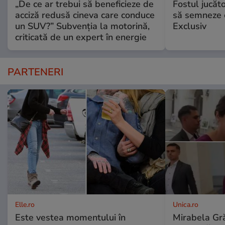
„De ce ar trebui să beneficieze de
Fostul jucăt
acciză redusă cineva care conduce
să semneze c
un SUV?” Subvenția la motorină,
Exclusiv
criticată de un expert în energie
PARTENERI
Elle.ro
Unica.ro
Este vestea momentului în
Mirabela Gră