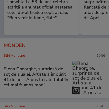
showbiz! La 53 de ani, celebra
surprinzătoar
actriță a anunțat oficial nașterea
flancată de 
celui de-al treilea copil al său:
aflat despre
"Bun venit în lume, fiule"
de Apel
MONDEN
Stiri Mondene
10:56
Elena Gheorghe, surprinsă de
soț de ziua ei. Artista a împlinit
41 de ani: „A pus la cale totul în
cel mai frumos mod”
Stiri Mondene
10:41