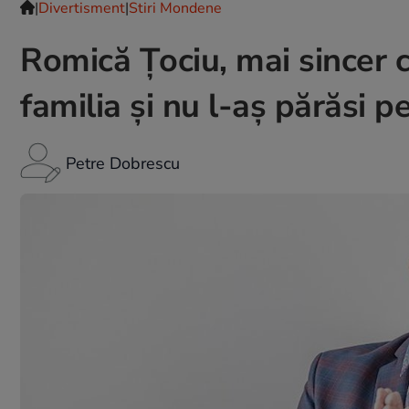
|
Divertisment
|
Stiri Mondene
Romică Țociu, mai sincer c
familia și nu l-aș părăsi p
Petre Dobrescu