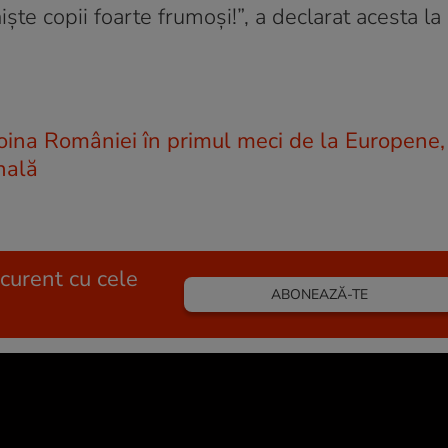
iște copii foarte frumoși!”, a declarat acesta la
oina României în primul meci de la Europene,
nală
 curent cu cele
ABONEAZĂ-TE