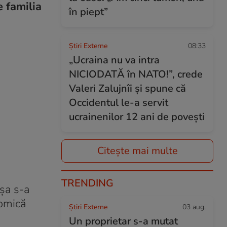
e familia
în piept”
Știri Externe
08:33
„Ucraina nu va intra
NICIODATĂ în NATO!”, crede
Valeri Zalujnîi și spune că
Occidentul le-a servit
ucrainenilor 12 ani de povești
Citește mai multe
TRENDING
așa s-a
Romică
Știri Externe
03 aug.
Un proprietar s-a mutat