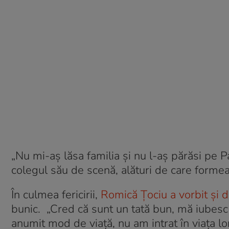
„Nu mi-aș lăsa familia și nu l-aș părăsi pe Pa
colegul său de scenă, alături de care formea
În culmea fericirii,
Romică Țociu a vorbit și 
bunic. „Cred că sunt un tată bun, mă iubesc
anumit mod de viață, nu am intrat în viața l