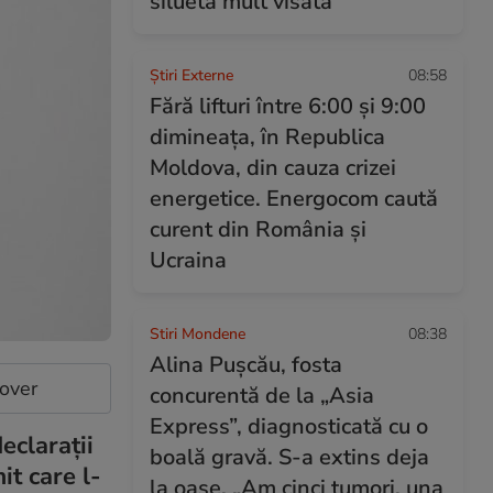
silueta mult visată
Știri Externe
08:58
Fără lifturi între 6:00 și 9:00
dimineața, în Republica
Moldova, din cauza crizei
energetice. Energocom caută
curent din România și
Ucraina
Stiri Mondene
08:38
Alina Pușcău, fosta
cover
concurentă de la „Asia
Express”, diagnosticată cu o
eclarații
boală gravă. S-a extins deja
t care l-
la oase. „Am cinci tumori, una