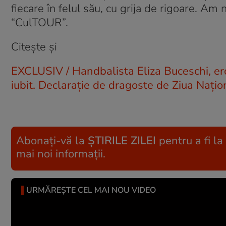
fiecare în felul său, cu grija de rigoare. Am n
“CulTOUR”.
Citește și
EXCLUSIV / Handbalista Eliza Buceschi, er
iubit. Declarație de dragoste de Ziua Națio
Abonați-vă la
ȘTIRILE ZILEI
pentru a fi la
mai noi informații.
URMĂREȘTE CEL MAI NOU VIDEO