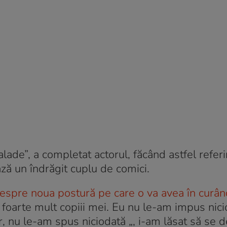
lade”, a completat actorul, făcând astfel referir
ză un îndrăgit cuplu de comici.
despre noua postură pe care o va avea în curâ
 foarte mult copiii mei. Eu nu le-am impus nic
or, nu le-am spus niciodată
„, i-am lăsat să se 