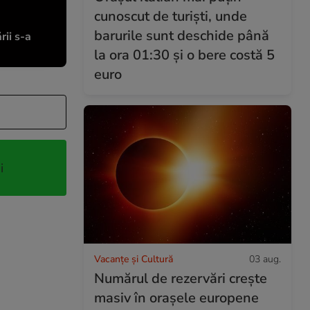
cunoscut de turiști, unde
barurile sunt deschide până
rii s-a
la ora 01:30 și o bere costă 5
euro
i
Vacanțe și Cultură
03 aug.
Numărul de rezervări crește
masiv în orașele europene