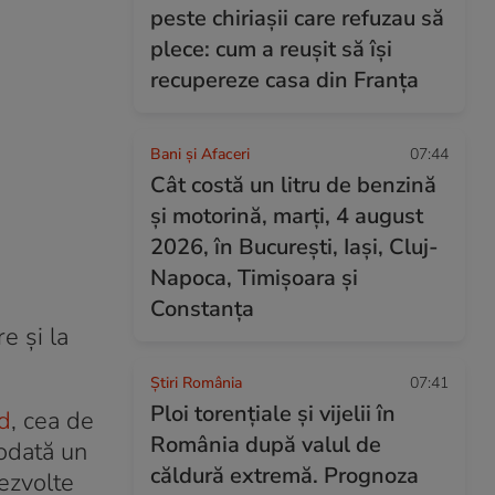
peste chiriașii care refuzau să
plece: cum a reușit să își
recupereze casa din Franța
Bani și Afaceri
07:44
Cât costă un litru de benzină
și motorină, marți, 4 august
2026, în București, Iași, Cluj-
Napoca, Timișoara și
Constanța
e și la
Știri România
07:41
Ploi torențiale și vijelii în
nd
, cea de
România după valul de
iodată un
căldură extremă. Prognoza
dezvolte