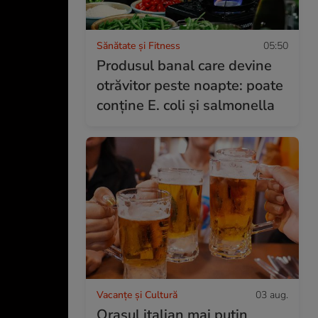
Sănătate și Fitness
05:50
Produsul banal care devine
otrăvitor peste noapte: poate
conține E. coli și salmonella
Vacanțe și Cultură
03 aug.
Orașul italian mai puțin