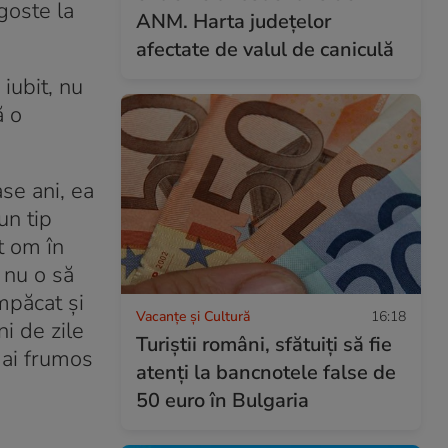
goste la
ANM. Harta județelor
afectate de valul de caniculă
iubit, nu
ă o
se ani, ea
un tip
t om în
 nu o să
mpăcat şi
Vacanțe și Cultură
16:18
i de zile
Turiștii români, sfătuiți să fie
 mai frumos
atenți la bancnotele false de
50 euro în Bulgaria