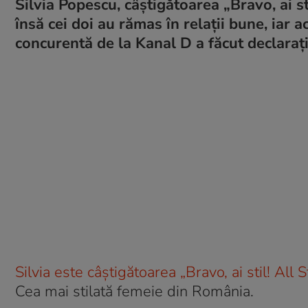
Silvia Popescu, câştigătoarea „Bravo, ai stil
însă cei doi au rămas în relații bune, iar 
concurentă de la Kanal D a făcut declaraț
Silvia este câștigătoarea „Bravo, ai stil! All S
Cea mai stilată femeie din România.