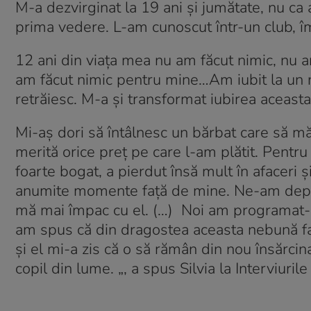
M-a dezvirginat la 19 ani şi jumătate, nu ca 
prima vedere. L-am cunoscut într-un club, îm
12 ani din viaţa mea nu am făcut nimic, nu a
am făcut nimic pentru mine…Am iubit la un n
retrăiesc. M-a şi transformat iubirea aceasta
Mi-aş dori să întâlnesc un bărbat care să mă
merită orice preţ pe care l-am plătit. Pentru 
foarte bogat, a pierdut însă mult în afaceri ş
anumite momente faţă de mine. Ne-am depărt
mă mai împac cu el. (…) Noi am programat-o
am spus că din dragostea aceasta nebună face
şi el mi-a zis că o să rămân din nou însărcina
copil din lume. „, a spus Silvia la Interviuril