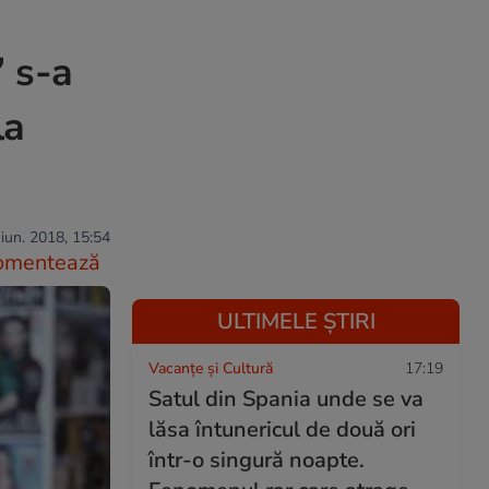
” s-a
la
iun. 2018, 15:54
omentează
ULTIMELE ȘTIRI
Vacanțe și Cultură
17:19
Satul din Spania unde se va
lăsa întunericul de două ori
într-o singură noapte.