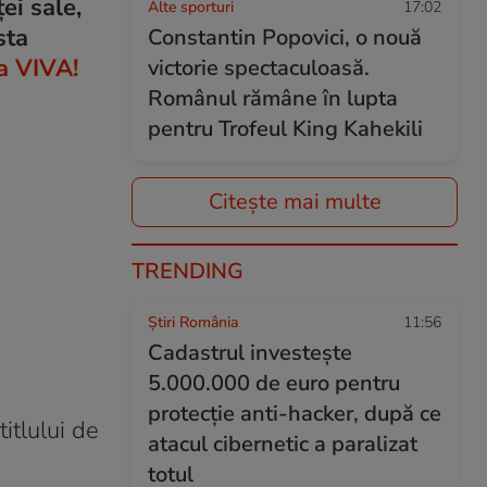
ei sale,
Alte sporturi
17:02
sta
Constantin Popovici, o nouă
a VIVA!
victorie spectaculoasă.
Românul rămâne în lupta
pentru Trofeul King Kahekili
Citește mai multe
TRENDING
Știri România
11:56
Cadastrul investește
5.000.000 de euro pentru
protecție anti-hacker, după ce
itlului de
atacul cibernetic a paralizat
totul