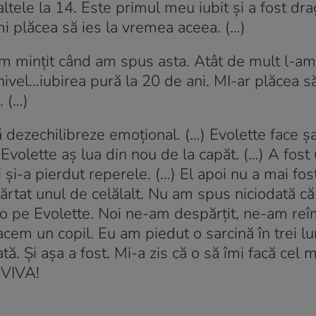
altele la 14. Este primul meu iubit şi a fost dra
i plăcea să ies la vremea aceea. (…)
m minţit când am spus asta. Atât de mult l-am 
ivel…iubirea pură la 20 de ani. MI-ar plăcea s
. (…)
 dezechilibreze emoţional. (…) Evolette face şa
Evolette aş lua din nou de la capăt. (…) A fost 
i şi-a pierdut reperele. (…) El apoi nu a mai fos
at unul de celălalt. Nu am spus niciodată că
 pe Evolette. Noi ne-am despărţit, ne-am reî
m un copil. Eu am piedut o sarcină în trei lun
tă. Şi aşa a fost. Mi-a zis că o să îmi facă cel
e VIVA!