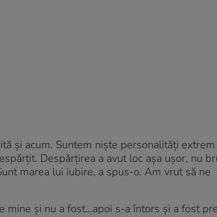
ubită şi acum. Suntem nişte personalităţi extrem
ărţit. Despărţirea a avut loc aşa uşor, nu br
unt marea lui iubire, a spus-o. Am vrut să ne
de mine şi nu a fost…apoi s-a întors şi a fost pre