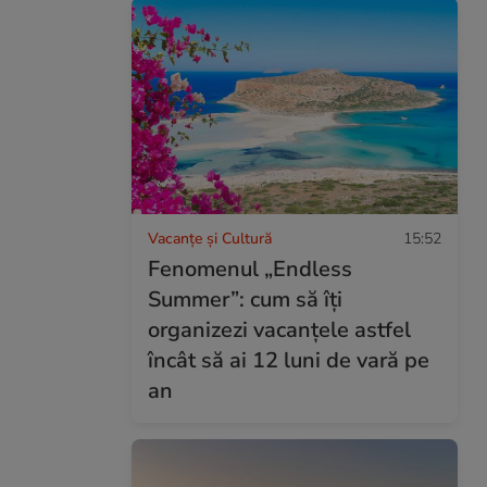
Vacanțe și Cultură
15:52
Fenomenul „Endless
Summer”: cum să îți
organizezi vacanțele astfel
încât să ai 12 luni de vară pe
an