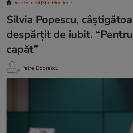
|
Divertisment
|
Stiri Mondene
Silvia Popescu, câştigătoar
despărțit de iubit. “Pentru
capăt”
Petre Dobrescu