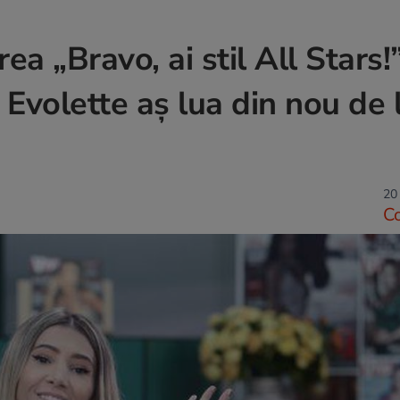
ea „Bravo, ai stil All Stars!
 Evolette aş lua din nou de 
20 
C