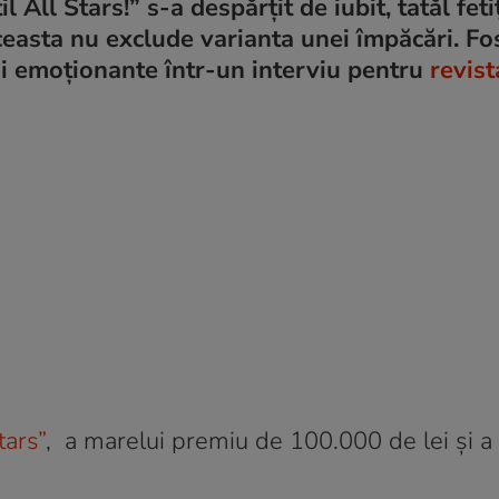
 All Stars!” s-a despărțit de iubit, tatăl fetiț
aceasta nu exclude varianta unei împăcări. Fo
ii emoționante într-un interviu pentru
revist
tars”
, a marelui premiu de 100.000 de lei și a t