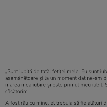
„
Sunt iubită de tatăl fetiţei mele. Eu sunt i
asemănătoare şi la un moment dat ne-am desp
marea mea iubire şi este primul meu iubit. S
căsătorim…
A fost rău cu mine, el trebuia să fie alături 