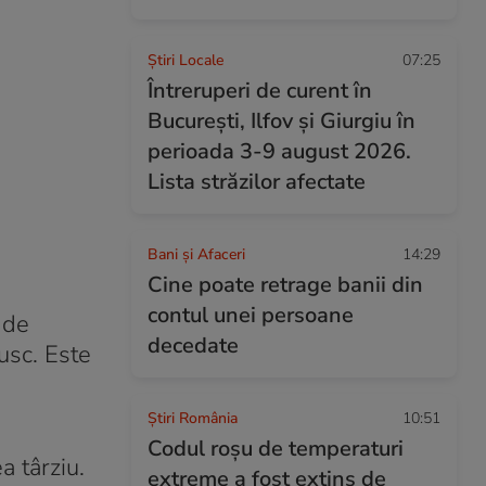
Știri Locale
07:25
Întreruperi de curent în
București, Ilfov și Giurgiu în
perioada 3-9 august 2026.
Lista străzilor afectate
Bani și Afaceri
14:29
Cine poate retrage banii din
contul unei persoane
 de
decedate
usc. Este
Știri România
10:51
Codul roșu de temperaturi
a târziu.
extreme a fost extins de