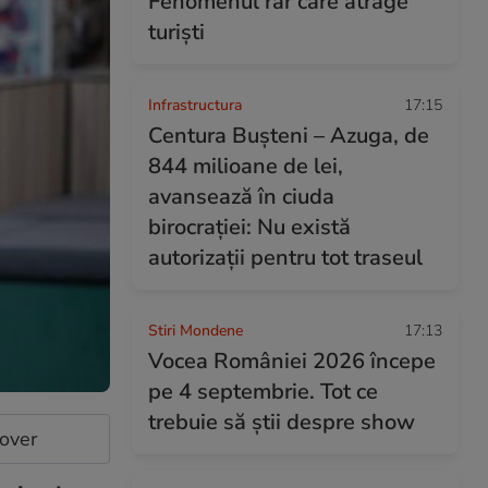
Fenomenul rar care atrage
turiști
Infrastructura
17:15
Centura Bușteni – Azuga, de
844 milioane de lei,
avansează în ciuda
birocrației: Nu există
autorizații pentru tot traseul
Stiri Mondene
17:13
Vocea României 2026 începe
pe 4 septembrie. Tot ce
trebuie să știi despre show
cover