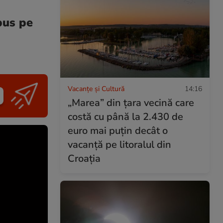
pus pe
Vacanțe și Cultură
14:16
„Marea” din țara vecină care
costă cu până la 2.430 de
euro mai puțin decât o
vacanță pe litoralul din
Croația