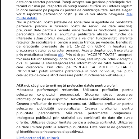
datelor cu caracter personal. Puteți accepta sau gestiona preferințele dvs.
Ringier România
făcând clic mai jos, respectiv vă puteți opune utilizării unui interes legitim
în orice moment pe pagina cu politica de confidențialitate. Aceste alegeri
vor fi raportate partenerilor noștri și nu vă vor afecta navigarea.
Mai
Libertatea pentru
ELLE
Locuri de muncă
multe detalii
femei
Noi si partenerii nostri (retelele de socializare si agentiile de publicitate
Gazeta Sporturilor
Imobiliare.ro
partenere, precum si furnizorii nostri de servicii de date analitice)
Unica.ro
prelucram date pentru a permite website-ului sa functioneze, pentru a
Stiri mondene
Jobradar24
personaliza continutul si anunturile publicitare afisate in functie de
Program TV
Calculator sarcina
Imoradar24
interesele si/sau profilul dvs., pentru a va oferi functionalitati aferente
retelelor de socializare si pentru a analiza traficul pe website. Beneficiati
Avantaje
Ajută Copiii
Colecții Libertatea
de drepturile prevazute de art. 15-22 din GDPR in legatura cu
prelucrarea datelor cu caracter personal. Aceste drepturi pot fi exercitate
prin modalitatea indicata
aici
. Prin click pe “ACCEPT TOATE”, acceptati
Pariază responsabil! Decizia ONJN nr. 821/25.09.2025.
folosirea tuturor Tehnologiilor de tip Cookie, care implica inclusiv acceptul
dvs. cu privire la stocarea/accesarea informatiilor de catre Vendor-ii cu
Jocurile de noroc sunt interzise minorilor.
care colaboram. Prin click pe “VREAU SA MODIFIC SETARILE
INDIVIDUAL” puteti schimba preferintele in mod individual, mai putin
cele legate de cookie strict necesare pentru functionarea website-ului.
© 2026 Ringier Romania. Toate drepturile rezervate
Atât noi, cât și partenerii noștri prelucrăm datele pentru a oferi:
Măsurarea performanței reclamelor. Utilizarea profilurilor pentru
selectarea conținutului personalizat. Stocarea și/sau accesarea
informațiilor de pe un dispozitiv. Dezvoltarea și îmbunătățirea serviciilor.
Crearea profilurilor de conținut personalizat. Utilizarea profilurilor pentru
Actualizare preferințe cookies
selectarea publicității personalizate. Crearea profilurilor pentru
publicitate personalizată. Măsurarea performanței conținutului.
Înțelegerea publicului prin statistici sau combinații de date din surse
diferite. Utilizarea datelor limitate pentru a selecta conținutul. Utilizarea
de date limitate pentru a selecta publicitatea. Date precise de geolocație
și identificarea prin scanarea dispozitivului.
Listă parteneri (furnizori)