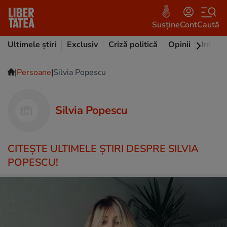
Susține
Cont
Caută
Ultimele știri
Exclusiv
Criză politică
Opinii
Intervi
|
|
Persoane
Silvia Popescu
Silvia Popescu
CITEŞTE ULTIMELE ŞTIRI DESPRE SILVIA
POPESCU!