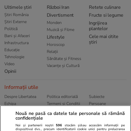
Ultimele știri
Război Iran
Retete culinare
Știri România
Divertisment
Fructe si legume
Știri Externe
Monden
Ingrijirea
plantelor
Politică
Muzică și Filme
Bani și Afaceri
Cele mai citite
Lifestyle
știri
Infrastructura
Horoscop
Educație
Relații
Tehnologie
Sănătate și Fitness
Video
Vacanțe și Cultură
Opinii
Informații utile
Despre Libertatea
Politica editorială
Subiecte
Echipa
Termeni și Conditii
Persoane
Publicitate
Abonamente
Sitemap
Nouă ne pasă ca datele tale personale să rămână
confidențiale
Politica de
Autori
confidențialitate
Noi și partenerii noștri
596
stocăm și/sau accesăm informații pe
dispozitivul dvs., precum identificatorii cookie unici pentru prelucrarea