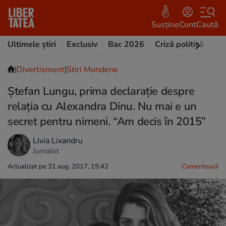
Susține
Cont
Caută
Ultimele știri
Exclusiv
Bac 2026
Criză politică
Opi
|
Divertisment
|
Stiri Mondene
Ștefan Lungu, prima declarație despre
relația cu Alexandra Dinu. Nu mai e un
secret pentru nimeni. “Am decis în 2015”
Livia Lixandru
Jurnalist
Actualizat pe 31 aug. 2017, 15:42
Comentează