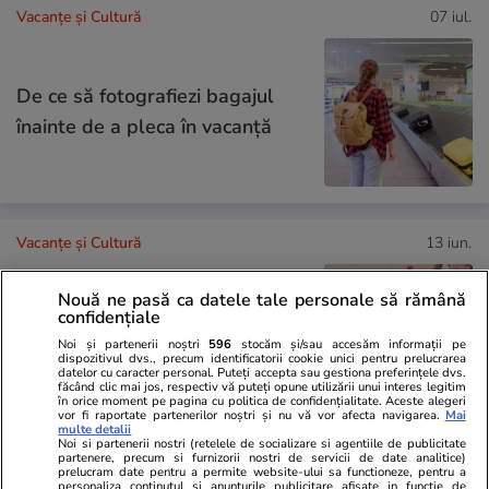
Vacanțe și Cultură
07 iul.
De ce să fotografiezi bagajul
înainte de a pleca în vacanță
Vacanțe și Cultură
13 iun.
Nouă ne pasă ca datele tale personale să rămână
confidențiale
Ce să iei cu tine în vacanță: lista
Noi și partenerii noștri
596
stocăm și/sau accesăm informații pe
completă de lucruri esențiale
dispozitivul dvs., precum identificatorii cookie unici pentru prelucrarea
datelor cu caracter personal. Puteți accepta sau gestiona preferințele dvs.
făcând clic mai jos, respectiv vă puteți opune utilizării unui interes legitim
în orice moment pe pagina cu politica de confidențialitate. Aceste alegeri
vor fi raportate partenerilor noștri și nu vă vor afecta navigarea.
Mai
multe detalii
Noi si partenerii nostri (retelele de socializare si agentiile de publicitate
partenere, precum si furnizorii nostri de servicii de date analitice)
Știri România
19:00
prelucram date pentru a permite website-ului sa functioneze, pentru a
personaliza continutul si anunturile publicitare afisate in functie de