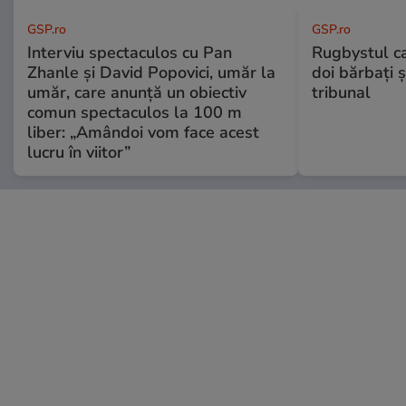
GSP.ro
GSP.ro
Interviu spectaculos cu Pan
Rugbystul ca
Zhanle și David Popovici, umăr la
doi bărbați ș
umăr, care anunță un obiectiv
tribunal
comun spectaculos la 100 m
liber: „Amândoi vom face acest
lucru în viitor”