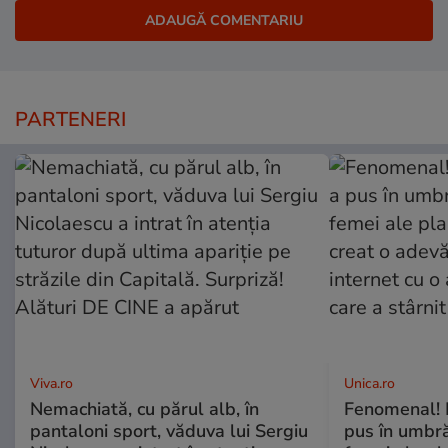
PARTENERI
Viva.ro
Unica.ro
Nemachiată, cu părul alb, în
Fenomenal! 
pantaloni sport, văduva lui Sergiu
pus în umbră