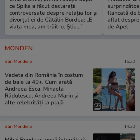
ce Spike a făcut declarații
surprinzătoar
controversate despre relația lor și
flancată de 
divorțul ei de Cătălin Bordea: „E
aflat despre
viața mea, am trăit-o. Știu…”
de Apel
MONDEN
Stiri Mondene
15:30
Vedete din România în costum
de baie la 40+. Cum arată
Andreea Esca, Mihaela
Rădulescu, Andreea Marin și
alte celebrități la plajă
Stiri Mondene
14:20
Mihai Bendeac, nouă înțepătură