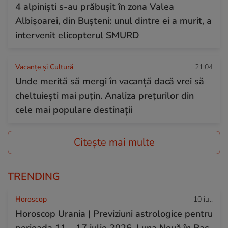
4 alpiniști s-au prăbușit în zona Valea
Albișoarei, din Bușteni: unul dintre ei a murit, a
intervenit elicopterul SMURD
Vacanțe și Cultură
21:04
Unde merită să mergi în vacanță dacă vrei să
cheltuiești mai puțin. Analiza prețurilor din
cele mai populare destinații
Citește mai multe
TRENDING
Horoscop
10 iul.
Horoscop Urania | Previziuni astrologice pentru
perioada 11 – 17 iulie 2026. Luna Nouă în Rac