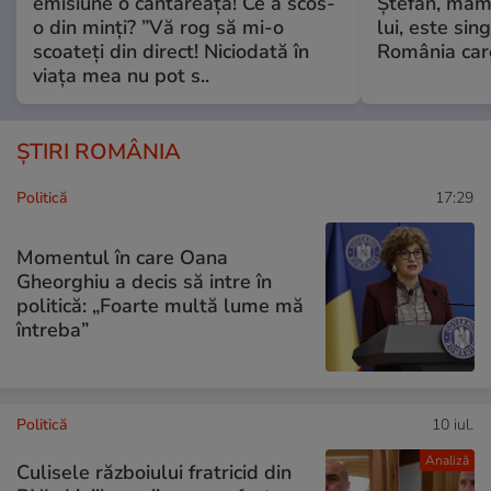
emisiune o cântăreață! Ce a scos-
Ștefan, mama 
o din minți? ”Vă rog să mi-o
lui, este si
scoateți din direct! Niciodată în
România care
viața mea nu pot s..
ȘTIRI ROMÂNIA
Politică
17:29
Momentul în care Oana
Gheorghiu a decis să intre în
politică: „Foarte multă lume mă
întreba”
Politică
10 iul.
Analiză
Culisele războiului fratricid din