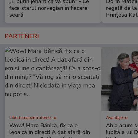
„E puțin jenant că vă spun” » Ce
Dorin Mateiu,
face starul norvegian în fiecare
regală de l
seară
Prințesa Kat
PARTENERI
Libertateapentrufemei.ro
Avantaje.ro
Wow! Mara Bănică, fix ca o
Abia acum s-
leoaică în direct! A dat afară din
iubită a lui 