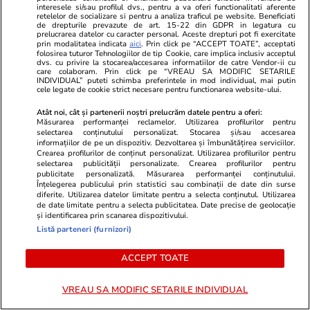
De ce apar adicțiile și cum pot fi
interesele si/sau profilul dvs., pentru a va oferi functionalitati aferente
Analiză
retelelor de socializare si pentru a analiza traficul pe website. Beneficiati
depășite. Gabriela Bălan,
de drepturile prevazute de art. 15-22 din GDPR in legatura cu
prelucrarea datelor cu caracter personal. Aceste drepturi pot fi exercitate
psiholog: „Discuția despre
prin modalitatea indicata
aici
. Prin click pe “ACCEPT TOATE”, acceptati
folosirea tuturor Tehnologiilor de tip Cookie, care implica inclusiv acceptul
substanțe nu trebuie să fie un
dvs. cu privire la stocarea/accesarea informatiilor de catre Vendor-ii cu
care colaboram. Prin click pe “VREAU SA MODIFIC SETARILE
INDIVIDUAL” puteti schimba preferintele in mod individual, mai putin
eveniment unic, ci un dialog
cele legate de cookie strict necesare pentru functionarea website-ului.
continuu”
Atât noi, cât și partenerii noștri prelucrăm datele pentru a oferi:
Măsurarea performanței reclamelor. Utilizarea profilurilor pentru
selectarea conținutului personalizat. Stocarea și/sau accesarea
informațiilor de pe un dispozitiv. Dezvoltarea și îmbunătățirea serviciilor.
Știri România
18:28
Crearea profilurilor de conținut personalizat. Utilizarea profilurilor pentru
selectarea publicității personalizate. Crearea profilurilor pentru
Val de procese câștigate de
publicitate personalizată. Măsurarea performanței conținutului.
Înțelegerea publicului prin statistici sau combinații de date din surse
ceferiști: Instanțele obligă la
diferite. Utilizarea datelor limitate pentru a selecta conținutul. Utilizarea
recalcularea pensiilor pentru
de date limitate pentru a selecta publicitatea. Date precise de geolocație
și identificarea prin scanarea dispozitivului.
condiții speciale de muncă la
Listă parteneri (furnizori)
CFR
ACCEPT TOATE
VREAU SA MODIFIC SETARILE INDIVIDUAL
Știri România
18:00