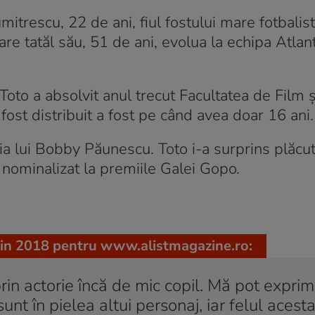
mitrescu, 22 de ani, fiul fostului mare fotbalist 
re tatăl său, 51 de ani, evolua la echipa Atlant
oto a absolvit anul trecut Facultatea de Film ș
fost distribuit a fost pe când avea doar 16 ani.
egia lui Bobby Păunescu. Toto i-a surprins plăcut 
d nominalizat la premiile Galei Gopo.
 din 2018 pentru www.alistmagazine.ro:
rin actorie încă de mic copil. Mă pot expri
sunt în pielea altui personaj, iar felul acesta