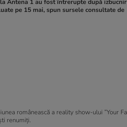
 la Antena 1 au fost întrerupte după izbucni
luate pe 15 mai, spun sursele consultate de
iunea românească a reality show-ului ”Your F
ti renumiți.