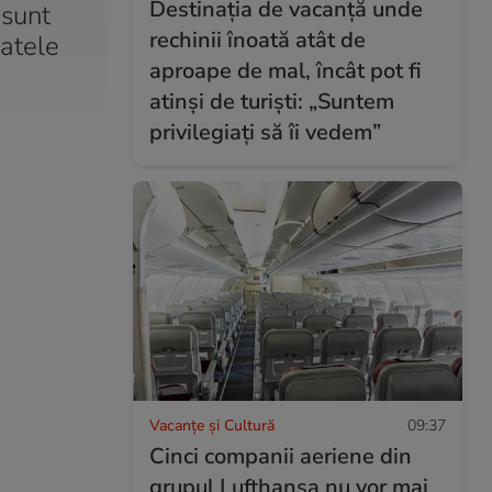
Destinația de vacanță unde
 sunt
rechinii înoată atât de
ratele
aproape de mal, încât pot fi
atinși de turiști: „Suntem
privilegiați să îi vedem”
Vacanțe și Cultură
09:37
Cinci companii aeriene din
grupul Lufthansa nu vor mai