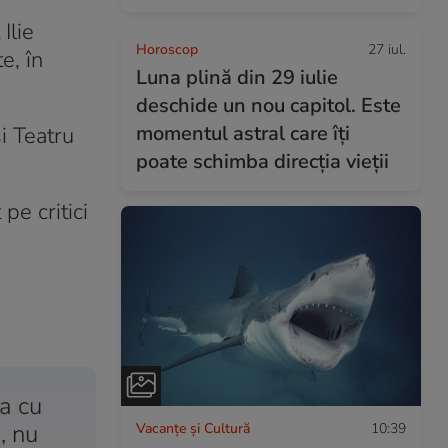
Ilie
Horoscop
27 iul.
e, în
Luna plină din 29 iulie
deschide un nou capitol. Este
momentul astral care îți
i Teatru
poate schimba direcția vieții
pe critici
ma cu
, nu
Vacanțe și Cultură
10:39