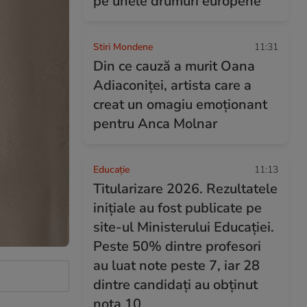
pe unele drumuri europene
Stiri Mondene
11:31
Din ce cauză a murit Oana
Adiaconiței, artista care a
creat un omagiu emoționant
pentru Anca Molnar
Educație
11:13
Titularizare 2026. Rezultatele
inițiale au fost publicate pe
site-ul Ministerului Educației.
Peste 50% dintre profesori
au luat note peste 7, iar 28
dintre candidați au obținut
nota 10