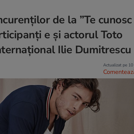
curenților de la ”Te cunosc
icipanți e și actorul Toto
nternațional Ilie Dumitrescu
Actualizat pe 10
Comenteaz