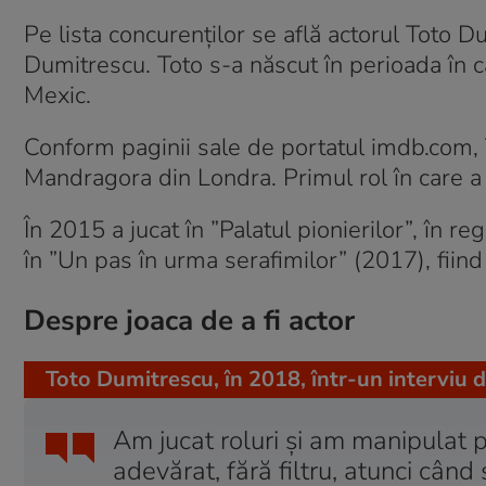
Pe lista concurenților se află actorul Toto Du
Dumitrescu. Toto s-a născut în perioada în ca
Mexic.
Conform paginii sale de portatul imdb.com, T
Mandragora din Londra. Primul rol în care a 
În 2015 a jucat în ”Palatul pionierilor”, în r
în ”Un pas în urma serafimilor” (2017), fiin
Despre joaca de a fi actor
Toto Dumitrescu, în 2018, într-un interviu
Am jucat roluri și am manipulat p
adevărat, fără filtru, atunci când 