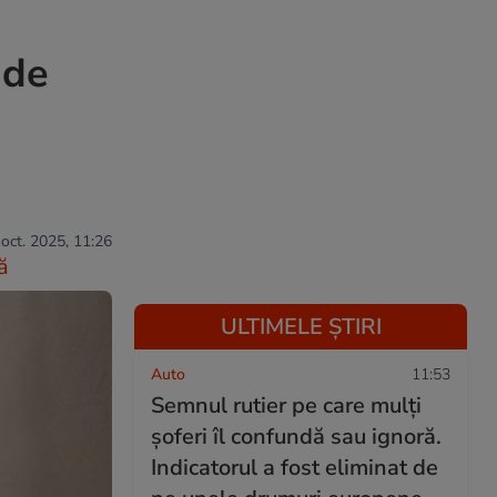
 de
 oct. 2025, 11:26
ă
ULTIMELE ȘTIRI
Auto
11:53
Semnul rutier pe care mulți
șoferi îl confundă sau ignoră.
Indicatorul a fost eliminat de