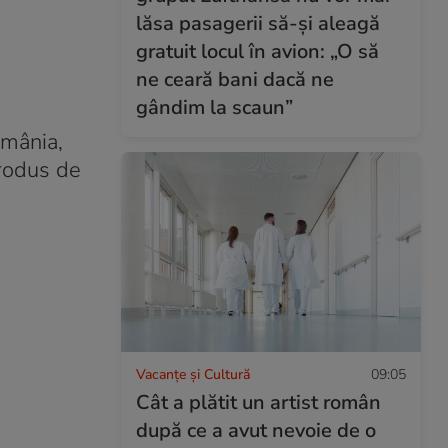
lăsa pasagerii să-și aleagă
gratuit locul în avion: „O să
ne ceară bani dacă ne
gândim la scaun”
omânia,
produs de
Vacanțe și Cultură
09:05
Cât a plătit un artist român
după ce a avut nevoie de o