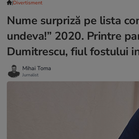
|
Divertisment
Nume surpriză pe lista con
undeva!” 2020. Printre part
Dumitrescu, fiul fostului i
Mihai Toma
Jurnalist