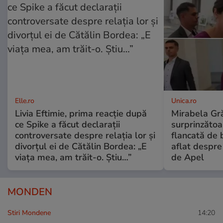
Elle.ro
Unica.ro
Livia Eftimie, prima reacție după
Mirabela Gră
ce Spike a făcut declarații
surprinzătoar
controversate despre relația lor și
flancată de 
divorțul ei de Cătălin Bordea: „E
aflat despre
viața mea, am trăit-o. Știu…”
de Apel
MONDEN
Stiri Mondene
14:20