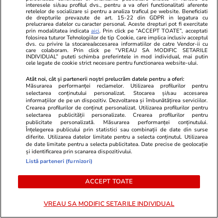
Lidl Moara de Foc este scos la
Neluțu Varga
interesele si/sau profilul dvs., pentru a va oferi functionalitati aferente
retelelor de socializare si pentru a analiza traficul pe website. Beneficiati
vânzare. Dezvoltatorul este
de 2 milioan
de drepturile prevazute de art. 15-22 din GDPR in legatura cu
asociat în piață cu un alt proiect
maximum o 
prelucrarea datelor cu caracter personal. Aceste drepturi pot fi exercitate
prin modalitatea indicata
aici
. Prin click pe “ACCEPT TOATE”, acceptati
de anvergură
folosirea tuturor Tehnologiilor de tip Cookie, care implica inclusiv acceptul
dvs. cu privire la stocarea/accesarea informatiilor de catre Vendor-ii cu
care colaboram. Prin click pe “VREAU SA MODIFIC SETARILE
INDIVIDUAL” puteti schimba preferintele in mod individual, mai putin
cele legate de cookie strict necesare pentru functionarea website-ului.
ULTIMELE ȘTIRI
Atât noi, cât și partenerii noștri prelucrăm datele pentru a oferi:
Măsurarea performanței reclamelor. Utilizarea profilurilor pentru
selectarea conținutului personalizat. Stocarea și/sau accesarea
informațiilor de pe un dispozitiv. Dezvoltarea și îmbunătățirea serviciilor.
Muzică și Filme
16:28
Crearea profilurilor de conținut personalizat. Utilizarea profilurilor pentru
Filmul cu Kevin Spacey, demn de un Oscar, pe
selectarea publicității personalizate. Crearea profilurilor pentru
publicitate personalizată. Măsurarea performanței conținutului.
care Netflix nu vrea să-l vezi
Înțelegerea publicului prin statistici sau combinații de date din surse
diferite. Utilizarea datelor limitate pentru a selecta conținutul. Utilizarea
de date limitate pentru a selecta publicitatea. Date precise de geolocație
și identificarea prin scanarea dispozitivului.
Lifestyle
16:06
Listă parteneri (furnizori)
5 rețete delicioase de frappe și cafea cu
ACCEPT TOATE
gheață pe care trebuie să le încerci vara asta
VREAU SA MODIFIC SETARILE INDIVIDUAL
Știri Externe
16:03