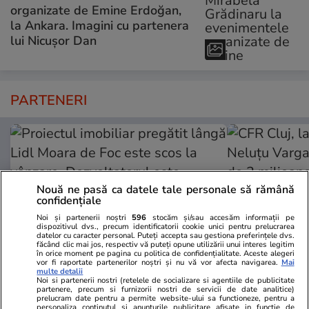
organizate de Emine Erdoğan,
la Ankara. Imagini cu partenera
lui Nicușor Dan
PARTENERI
Nouă ne pasă ca datele tale personale să rămână
confidențiale
Noi și partenerii noștri
596
stocăm și/sau accesăm informații pe
dispozitivul dvs., precum identificatorii cookie unici pentru prelucrarea
datelor cu caracter personal. Puteți accepta sau gestiona preferințele dvs.
făcând clic mai jos, respectiv vă puteți opune utilizării unui interes legitim
în orice moment pe pagina cu politica de confidențialitate. Aceste alegeri
vor fi raportate partenerilor noștri și nu vă vor afecta navigarea.
Mai
multe detalii
Noi si partenerii nostri (retelele de socializare si agentiile de publicitate
ZiaruldeIasi.ro
Fanatik.ro
partenere, precum si furnizorii nostri de servicii de date analitice)
Proiectul imobiliar pregătit lângă
CFR Cluj, la
prelucram date pentru a permite website-ului sa functioneze, pentru a
personaliza continutul si anunturile publicitare afisate in functie de