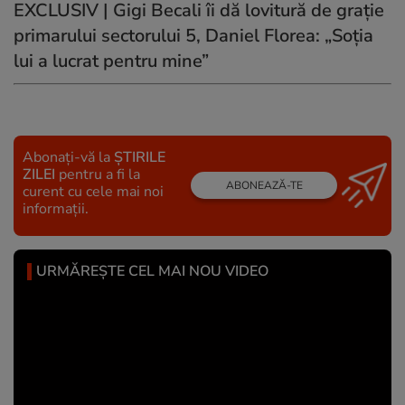
EXCLUSIV | Gigi Becali îi dă lovitură de grație
primarului sectorului 5, Daniel Florea: „Soția
lui a lucrat pentru mine”
Abonați-vă la
ȘTIRILE
ZILEI
pentru a fi la
ABONEAZĂ-TE
curent cu cele mai noi
informații.
URMĂREȘTE CEL MAI NOU VIDEO