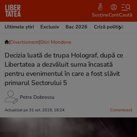
Susține
Cont
Caută
Ultimele știri
Exclusiv
Bac 2026
Criză politică
Opi
|
Divertisment
|
Stiri Mondene
Decizia luată de trupa Holograf, după ce
Libertatea a dezvăluit suma încasată
pentru evenimentul în care a fost slăvit
primarul Sectorului 5
Petre Dobrescu
Actualizat pe 31 oct. 2019, 18:24
Comentează