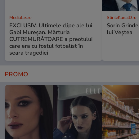
Mediafax.ro
StirileKanalD.ro
EXCLUSIV. Ultimele clipe ale lui
Sorin Grinde
Gabi Mureșan. Mărturia
lui Veștea
CUTREMURĂTOARE a preotului
care era cu fostul fotbalist în
seara tragediei
PROMO