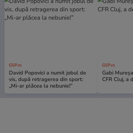
GSP.ro
GSP.ro
David Popovici a numit jobul de
Gabi Mureșa
vis, după retragerea din sport:
CFR Cluj, a 
„Mi-ar plăcea la nebunie!”