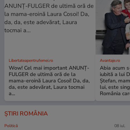
Libertateapentrufemei.ro
Avantaje.ro
Wow! Cel mai important ANUNȚ-
Abia acum s-
FULGER de ultimă oră de la
iubită a lui 
mama-eroină Laura Cosoi! Da, da,
Ștefan, mama 
da, este adevărat, Laura tocmai
lui, este si
a...
România care
ȘTIRI ROMÂNIA
Politică
08 iul.