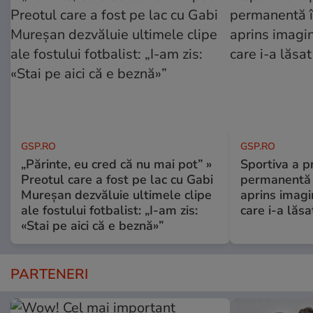
GSP.RO
GSP.RO
„Părinte, eu cred că nu mai pot” »
Sportiva a pr
Preotul care a fost pe lac cu Gabi
permanentă î
Mureșan dezvăluie ultimele clipe
aprins imagi
ale fostului fotbalist: „I-am zis:
care i-a lăs
«Stai pe aici că e beznă»”
PARTENERI