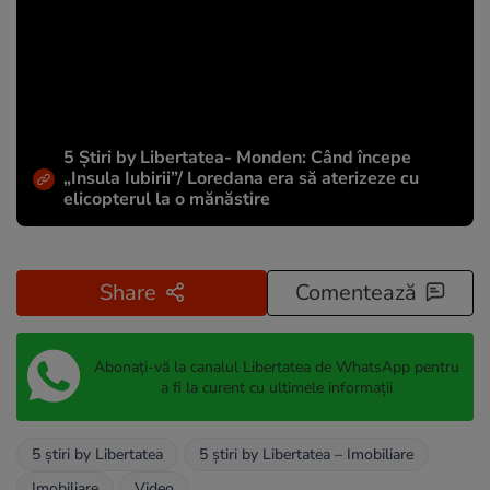
5 Știri by Libertatea- Monden: Când începe
„Insula Iubirii”/ Loredana era să aterizeze cu
elicopterul la o mănăstire
Share
Comentează
Abonați-vă la canalul Libertatea de WhatsApp pentru
a fi la curent cu ultimele informații
5 știri by Libertatea
5 știri by Libertatea – Imobiliare
Imobiliare
Video