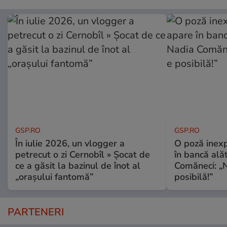
GSP.RO
GSP.RO
În iulie 2026, un vlogger a
O poză inexp
petrecut o zi Cernobîl » Șocat de
în bancă ală
ce a găsit la bazinul de înot al
Comăneci: „N
„orașului fantomă”
posibilă!”
PARTENERI