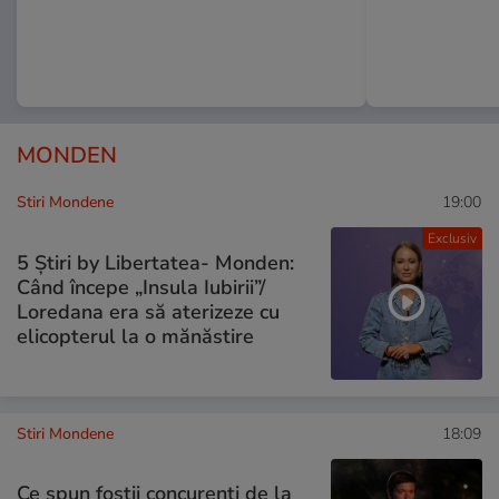
MONDEN
Stiri Mondene
19:00
Exclusiv
5 Știri by Libertatea- Monden:
Când începe „Insula Iubirii”/
Loredana era să aterizeze cu
elicopterul la o mănăstire
Stiri Mondene
18:09
Ce spun foștii concurenți de la