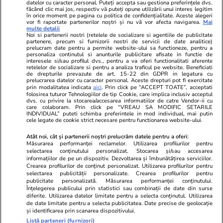
datelor cu caracter personal. Puteți accepta sau gestiona preferințele dvs.
Ringier România
făcând clic mai jos, respectiv vă puteți opune utilizării unui interes legitim
în orice moment pe pagina cu politica de confidențialitate. Aceste alegeri
vor fi raportate partenerilor noștri și nu vă vor afecta navigarea.
Mai
Libertatea pentru
ELLE
Locuri de muncă
multe detalii
femei
Noi si partenerii nostri (retelele de socializare si agentiile de publicitate
Gazeta Sporturilor
Imobiliare.ro
partenere, precum si furnizorii nostri de servicii de date analitice)
Unica.ro
prelucram date pentru a permite website-ului sa functioneze, pentru a
Stiri mondene
Jobradar24
personaliza continutul si anunturile publicitare afisate in functie de
Program TV
Calculator sarcina
Imoradar24
interesele si/sau profilul dvs., pentru a va oferi functionalitati aferente
retelelor de socializare si pentru a analiza traficul pe website. Beneficiati
Avantaje
Ajută Copiii
Colecții Libertatea
de drepturile prevazute de art. 15-22 din GDPR in legatura cu
prelucrarea datelor cu caracter personal. Aceste drepturi pot fi exercitate
prin modalitatea indicata
aici
. Prin click pe “ACCEPT TOATE”, acceptati
Pariază responsabil! Decizia ONJN nr. 821/25.09.2025.
folosirea tuturor Tehnologiilor de tip Cookie, care implica inclusiv acceptul
Jocurile de noroc sunt interzise minorilor.
dvs. cu privire la stocarea/accesarea informatiilor de catre Vendor-ii cu
care colaboram. Prin click pe “VREAU SA MODIFIC SETARILE
INDIVIDUAL” puteti schimba preferintele in mod individual, mai putin
cele legate de cookie strict necesare pentru functionarea website-ului.
© 2026 Ringier Romania. Toate drepturile rezervate
Atât noi, cât și partenerii noștri prelucrăm datele pentru a oferi:
Măsurarea performanței reclamelor. Utilizarea profilurilor pentru
selectarea conținutului personalizat. Stocarea și/sau accesarea
informațiilor de pe un dispozitiv. Dezvoltarea și îmbunătățirea serviciilor.
Crearea profilurilor de conținut personalizat. Utilizarea profilurilor pentru
Actualizare preferințe cookies
selectarea publicității personalizate. Crearea profilurilor pentru
publicitate personalizată. Măsurarea performanței conținutului.
Înțelegerea publicului prin statistici sau combinații de date din surse
diferite. Utilizarea datelor limitate pentru a selecta conținutul. Utilizarea
de date limitate pentru a selecta publicitatea. Date precise de geolocație
și identificarea prin scanarea dispozitivului.
Listă parteneri (furnizori)