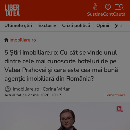
Susține
Cont
Caută
Ultimele știri
Exclusiv
Criză politică
Opinii
Video
|
Imobiliare.ro
5 Știri Imobiliare.ro: Cu cât se vinde unul
dintre cele mai cunoscute hoteluri de pe
Valea Prahovei și care este cea mai bună
agenție imobiliară din România?
Imobiliare.ro
,
Corina Vârlan
Actualizat pe 22 mai 2026, 20:17
Comentează