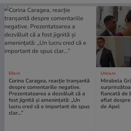
Elle.ro
Unica.ro
Corina Caragea, reacție tranșantă
Mirabela Gră
despre comentariile negative.
surprinzătoar
Prezentatoarea a dezvăluit că a
flancată de 
fost jignită și amenințată: „Un
aflat despre
lucru cred că e important de spus
de Apel
clar...”