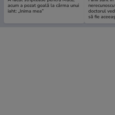
acum a pozat goală la cârma unui
nerecunoscut
iaht: „Inima mea”
doctorul ved
să fie aceea