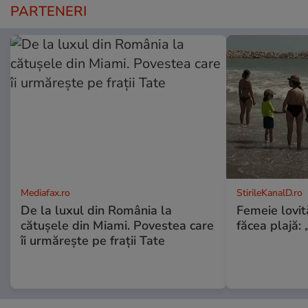
PARTENERI
Mediafax.ro
StirileKanalD.ro
De la luxul din România la
Femeie lovit
cătușele din Miami. Povestea care
făcea plajă: „
îi urmărește pe frații Tate