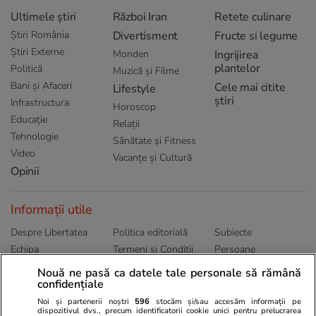
Ultimele știri
Război Iran
Retete culinare
Știri România
Divertisment
Fructe si legume
Știri Externe
Monden
Ingrijirea
plantelor
Politică
Muzică și Filme
Bani și Afaceri
Cele mai citite
Lifestyle
știri
Infrastructura
Horoscop
Educație
Relații
Tehnologie
Sănătate și Fitness
Video
Vacanțe și Cultură
Opinii
Informații utile
Despre Libertatea
Politica editorială
Subiecte
Echipa
Termeni și Conditii
Persoane
Publicitate
Abonamente
Sitemap
Nouă ne pasă ca datele tale personale să rămână
Politica de
Autori
confidențiale
confidențialitate
Noi și partenerii noștri
596
stocăm și/sau accesăm informații pe
dispozitivul dvs., precum identificatorii cookie unici pentru prelucrarea