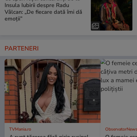
Insula Iubirii despre Radu
Vâlcan: „De fiecare dată îmi dă
emoții”
PARTENERI
TVMania.ro
ObservatorNews
A rupt tăcerea fără nicio rușine!
O femeie cer