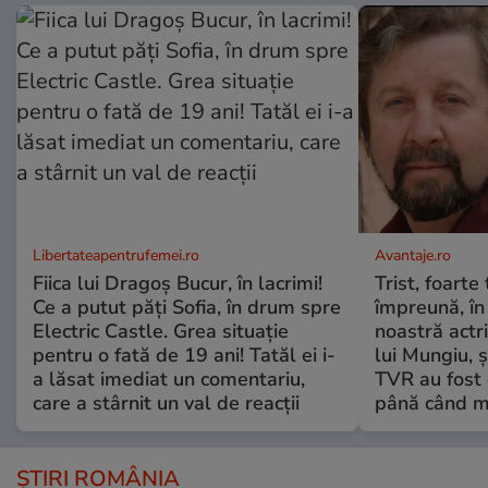
Libertateapentrufemei.ro
Avantaje.ro
Fiica lui Dragoș Bucur, în lacrimi!
Trist, foarte
Ce a putut păți Sofia, în drum spre
împreună, în
Electric Castle. Grea situație
noastră actri
pentru o fată de 19 ani! Tatăl ei i-
lui Mungiu, ș
a lăsat imediat un comentariu,
TVR au fost 
care a stârnit un val de reacții
până când mo
ȘTIRI ROMÂNIA