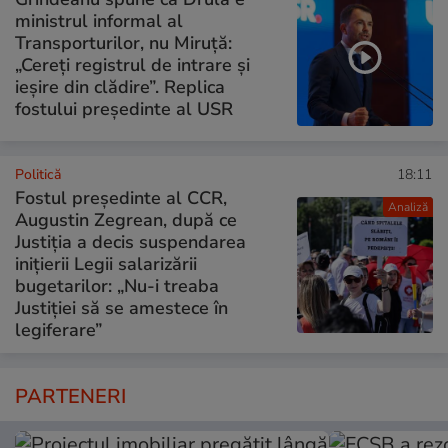
ministrul informal al
Transporturilor, nu Miruță:
„Cereți registrul de intrare și
ieșire din clădire”. Replica
fostului președinte al USR
Politică
18:11
Fostul președinte al CCR,
Analiză
Augustin Zegrean, după ce
Justiția a decis suspendarea
inițierii Legii salarizării
bugetarilor: „Nu-i treaba
Justiției să se amestece în
legiferare”
PARTENERI