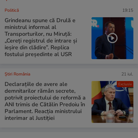
Politică
19:15
Grindeanu spune că Drulă e
ministrul informal al
Transporturilor, nu Miruță:
„Cereți registrul de intrare și
ieșire din clădire”. Replica
fostului președinte al USR
Știri România
21 iul.
Declarațiile de avere ale
Exclusiv
demnitarilor rămân secrete,
potrivit proiectului de reformă a
ANI trimis de Cătălin Predoiu în
Parlament. Reacția ministrului
interimar al Justiției