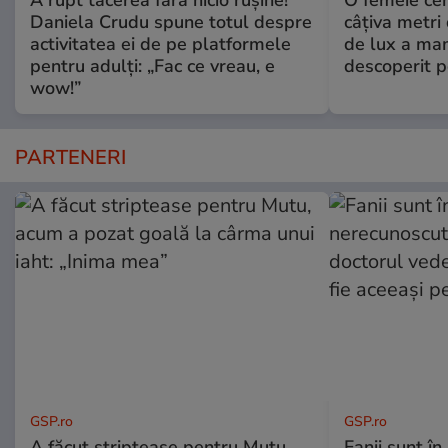
Daniela Crudu spune totul despre
câţiva metri
activitatea ei de pe platformele
de lux a mam
pentru adulți: „Fac ce vreau, e
descoperit po
wow!”
PARTENERI
GSP.ro
GSP.ro
A făcut striptease pentru Mutu,
Fanii sunt în 