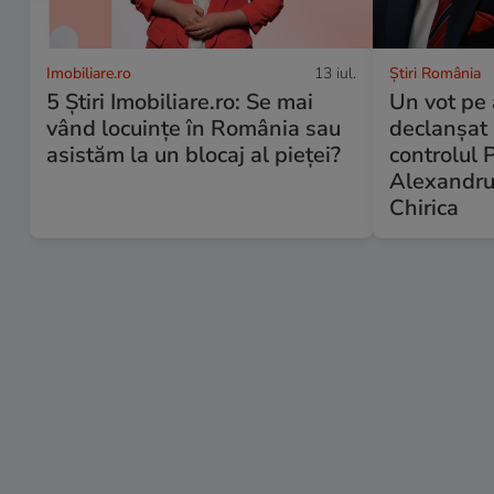
Imobiliare.ro
13 iul.
Știri România
5 Știri Imobiliare.ro: Se mai
Un vot pe 
vând locuințe în România sau
declanșat 
asistăm la un blocaj al pieței?
controlul 
Alexandru
Chirica