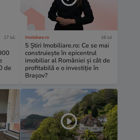
17 iul.
Imobiliare.ro
16 iul.
5 Știri Imobiliare.ro: Ce se mai
 900
construiește în epicentrul
e
imobiliar al României și cât de
00 de
profitabilă e o investiție în
Brașov?