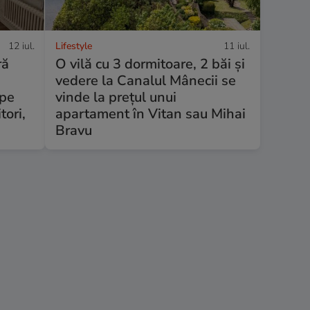
12 iul.
Lifestyle
11 iul.
ră
O vilă cu 3 dormitoare, 2 băi și
vedere la Canalul Mânecii se
 pe
vinde la prețul unui
tori,
apartament în Vitan sau Mihai
Bravu