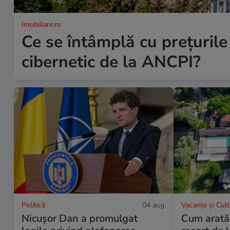
Imobiliare.ro
Ce se întâmplă cu prețuril
cibernetic de la ANCPI?
Politică
04 aug.
Vacanțe și Cul
Nicușor Dan a promulgat
Cum arată 