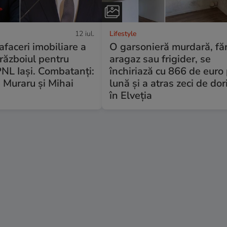
12 iul.
Lifestyle
afaceri imobiliare a
O garsonieră murdară, fă
războiul pentru
aragaz sau frigider, se
PNL Iași. Combatanți:
închiriază cu 866 de euro
 Muraru și Mihai
lună și a atras zeci de dori
în Elveția