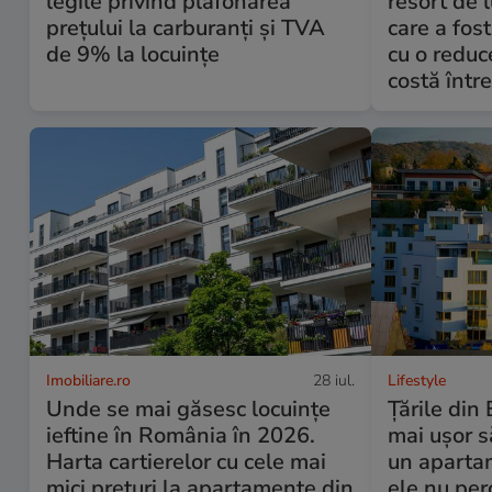
legile privind plafonarea
resort de 
prețului la carburanți și TVA
care a fos
de 9% la locuințe
cu o redu
costă într
Imobiliare.ro
28 iul.
Lifestyle
Unde se mai găsesc locuințe
Țările din
ieftine în România în 2026.
mai ușor s
Harta cartierelor cu cele mai
un aparta
mici prețuri la apartamente din
ele nu per