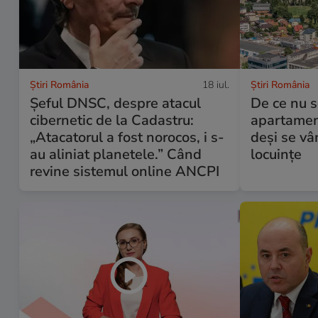
Știri România
18 iul.
Știri România
Șeful DNSC, despre atacul
De ce nu s
cibernetic de la Cadastru:
apartamen
„Atacatorul a fost norocos, i s-
deși se vâ
au aliniat planetele.” Când
locuințe
revine sistemul online ANCPI