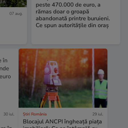
peste 470.000 de euro, a
rămas doar o groapă
07 aug.
abandonată printre buruieni.
Ce spun autoritățile din oraș
30 iul.
Știri România
29 iul.
n
Blocajul ANCPI îngheață piața