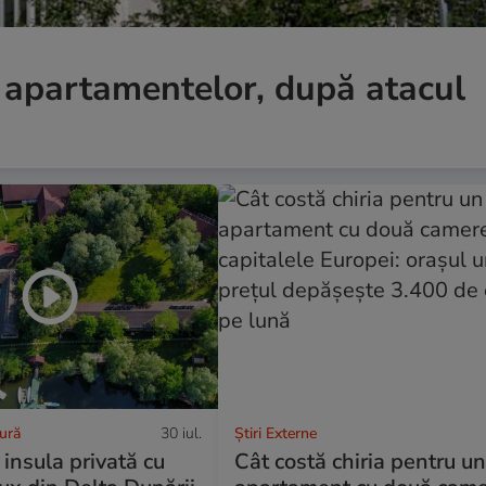
e apartamentelor, după atacul
tură
30 iul.
Știri Externe
insula privată cu
Cât costă chiria pentru u