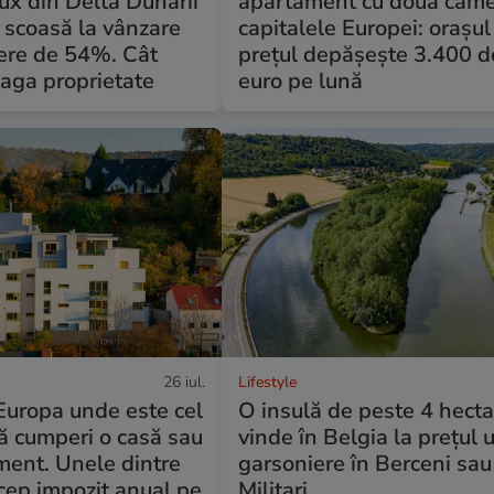
lux din Delta Dunării
apartament cu două came
t scoasă la vânzare
capitalele Europei: orașu
cere de 54%. Cât
prețul depășește 3.400 d
eaga proprietate
euro pe lună
26 iul.
Lifestyle
 Europa unde este cel
O insulă de peste 4 hecta
ă cumperi o casă sau
vinde în Belgia la prețul 
ment. Unele dintre
garsoniere în Berceni sau
cep impozit anual pe
Militari