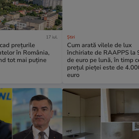
17 iul.
Ştiri
cad prețurile
Cum arată vilele de lux
telor în România,
închiriate de RAAPPS la
nd tot mai puține
de euro pe lună, în timp c
prețul pieței este de 4.0
euro