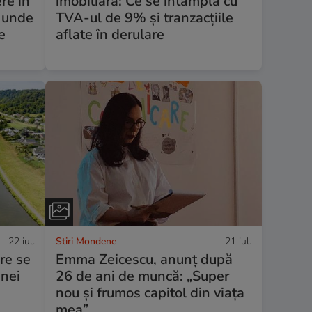
re în
imobiliară: Ce se întâmplă cu
l unde
TVA-ul de 9% și tranzacțiile
e
aflate în derulare
22 iul.
Stiri Mondene
21 iul.
re se
Emma Zeicescu, anunț după
unei
26 de ani de muncă: „Super
nou și frumos capitol din viața
mea”