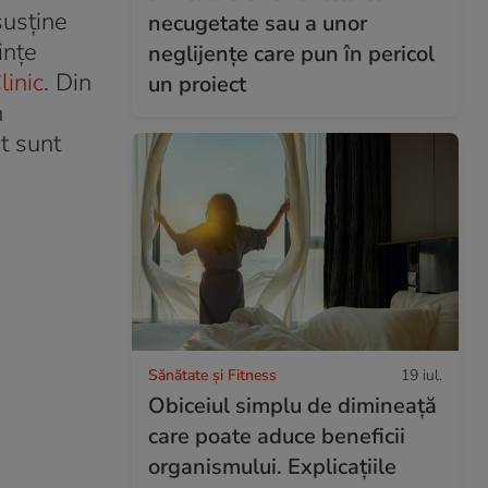
susține
necugetate sau a unor
ințe
neglijențe care pun în pericol
linic
. Din
un proiect
n
t sunt
Sănătate și Fitness
19 iul.
Obiceiul simplu de dimineață
care poate aduce beneficii
organismului. Explicațiile