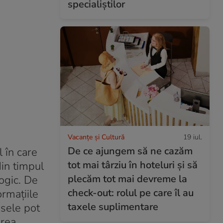
specialiștilor
Vacanțe și Cultură
19 iul.
De ce ajungem să ne cazăm
 în care
tot mai târziu în hoteluri și să
din timpul
plecăm tot mai devreme la
ogic. De
check-out: rolul pe care îl au
ormațiile
taxele suplimentare
isele pot
area