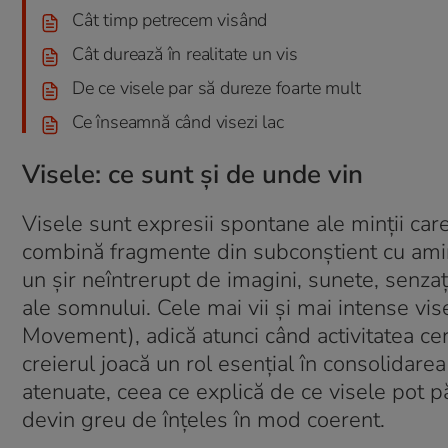
Cât timp petrecem visând
Cât durează în realitate un vis
De ce visele par să dureze foarte mult
Ce înseamnă când visezi lac
Visele: ce sunt și de unde vin
Visele sunt expresii spontane ale minții car
combină fragmente din subconștient cu aminti
un șir neîntrerupt de imagini, sunete, senzaț
ale somnului. Cele mai vii și mai intense vi
Movement), adică atunci când activitatea cere
creierul joacă un rol esențial în consolidarea 
atenuate, ceea ce explică de ce visele pot p
devin greu de înțeles în mod coerent.