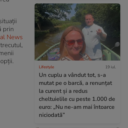
ituații
ă prin
al News
trecutul,
amenii
pții.
Lifestyle
19 iul.
Un cuplu a vândut tot, s-a
mutat pe o barcă, a renunțat
la curent și a redus
cheltuielile cu peste 1.000 de
euro: „Nu ne-am mai întoarce
niciodată”