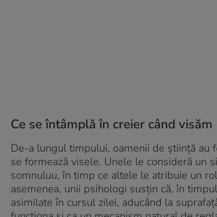
Ce se întâmplă în creier când visăm
De-a lungul timpului, oamenii de știință au 
se formează visele. Unele le consideră un si
somnuluu, în timp ce altele le atribuie un r
asemenea, unii psihologi susțin că, în timpul
asimilate în cursul zilei, aducând la suprafa
funcționa și ca un mecanism natural de reglar