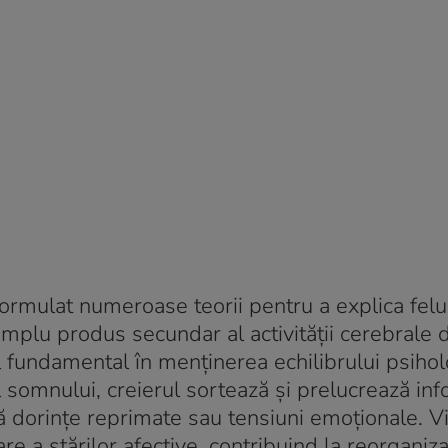
formulat numeroase teorii pentru a explica felul
mplu produs secundar al activității cerebrale 
ol fundamental în menținerea echilibrului psihol
 somnului, creierul sortează și prelucrează inf
ță dorințe reprimate sau tensiuni emoționale. V
e a stărilor afective, contribuind la reorganiz