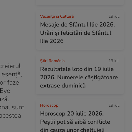
Vacanțe și Cultură
19 iul.
Mesaje de Sfântul Ilie 2026.
Urări și felicitări de Sfântul
Ilie 2026
Știri România
19 iul.
creierul
Rezultatele loto din 19 iulie
 esență,
2026. Numerele câștigătoare
or faze
extrase duminică
 Eye
ază,
Horoscop
19 iul.
ional sunt
Horoscop 20 iulie 2026.
 acestea
Peștii pot să aibă conflicte
din cauza unor cheltuieli