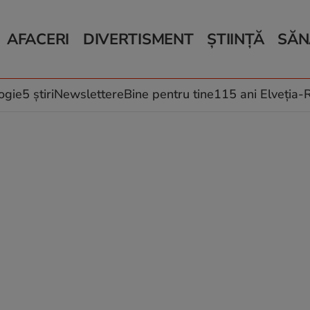
AFACERI
DIVERTISMENT
ȘTIINȚĂ
SĂN
Bani și Afaceri
Monden
Știri Știință
Știri 
Auto
Horoscop
Schimbări climati
Relații
Locuri de muncă
Muzică și Filme
Rețete
ogie
5 știri
Newslettere
Bine pentru tine
115 ani Elveția
Imobiliare.ro
Vacanțe și Cultură
Fructe
eJobs.ro
Îngriji