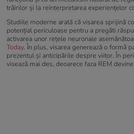
trăirilor și la reinterpretarea experiențelor c
Studiile moderne arată că visarea sprijină c
potențial periculoase pentru a pregăti răspun
activarea unor rețele neuronale asemănătoa
Today
. În plus, visarea generează o formă pa
prezentul și anticipările despre viitor. În p
visează mai des, deoarece faza REM devine m