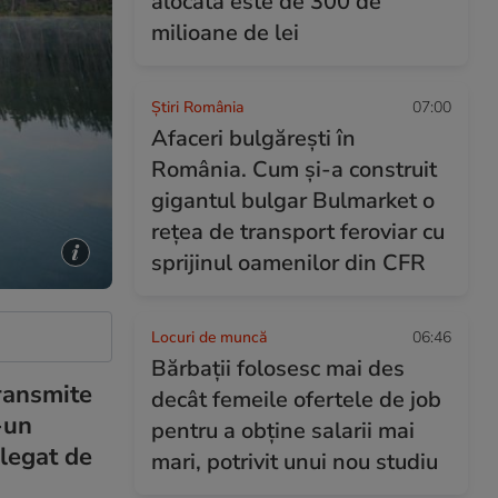
alocată este de 300 de
milioane de lei
Știri România
07:00
Afaceri bulgărești în
România. Cum și-a construit
gigantul bulgar Bulmarket o
rețea de transport feroviar cu
sprijinul oamenilor din CFR
Locuri de muncă
06:46
Bărbații folosesc mai des
transmite
decât femeile ofertele de job
r-un
pentru a obține salarii mai
 legat de
mari, potrivit unui nou studiu