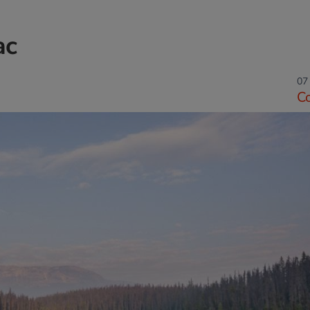
ac
07
C