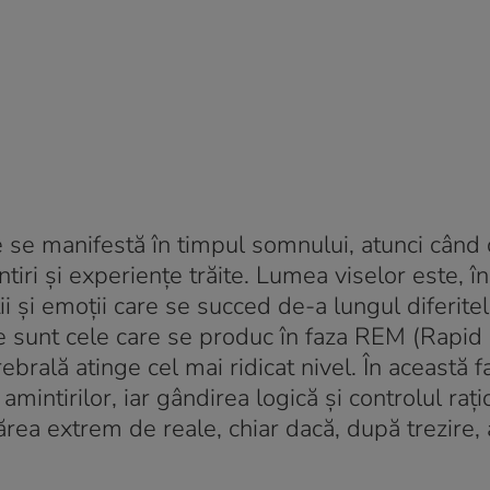
e se manifestă în timpul somnului, atunci când 
ri și experiențe trăite. Lumea viselor este, în
ii și emoții care se succed de-a lungul diferitel
se sunt cele care se produc în faza REM (Rapid
brală atinge cel mai ridicat nivel. În această f
amintirilor, iar gândirea logică și controlul raț
ărea extrem de reale, chiar dacă, după trezire,