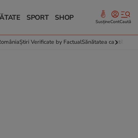
ĂTATE
SPORT
SHOP
Susține
Cont
Caută
Sănătate și Fitness
ce
 culinare
-România
Știri Verificate by Factual
Sănătatea ca stil de vi
 și legume
rea plantelor