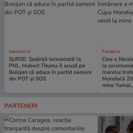
Adevarul.ro
Fanatik.ro
SURSE: Ședință tensionată la
Cine e Nicol
PNL. Hubert Thuma îl acuză pe
la ceremoni
Bolojan că aduce în partid oameni
marelui trof
din POT și SOS
Mondială 202
mine Yamal…
PARTENERI