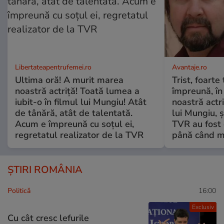
Libertateapentrufemei.ro
Avantaje.ro
Ultima oră! A murit marea
Trist, foarte
noastră actriță! Toată lumea a
împreună, în
iubit-o în filmul lui Mungiu! Atât
noastră actri
de tânără, atât de talentată.
lui Mungiu, ș
Acum e împreună cu soțul ei,
TVR au fost 
regretatul realizator de la TVR
până când mo
ȘTIRI ROMÂNIA
Politică
16:00
Exclusiv
Cu cât cresc lefurile