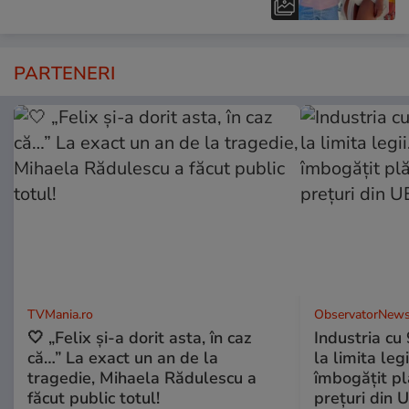
PARTENERI
TVMania.ro
ObservatorNews
🤍 „Felix și-a dorit asta, în caz
Industria cu
că…” La exact un an de la
la limita leg
tragedie, Mihaela Rădulescu a
îmbogăţit pl
făcut public totul!
preţuri din 