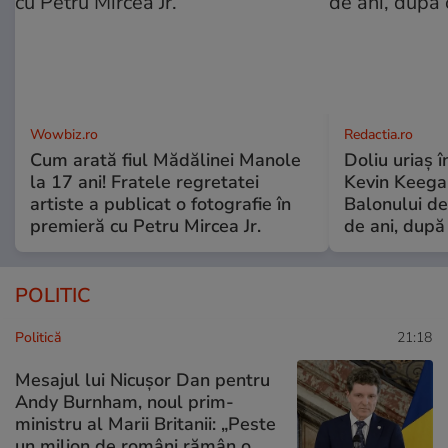
Wowbiz.ro
Redactia.ro
Cum arată fiul Mădălinei Manole
Doliu uriaș î
la 17 ani! Fratele regretatei
Kevin Keegan
artiste a publicat o fotografie în
Balonului de
premieră cu Petru Mircea Jr.
de ani, după
POLITIC
Politică
21:18
Mesajul lui Nicușor Dan pentru
Andy Burnham, noul prim-
ministru al Marii Britanii: „Peste
un milion de români rămân o