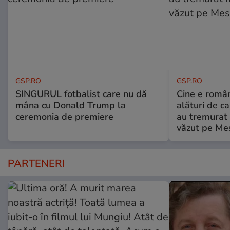
GSP.RO
GSP.RO
SINGURUL fotbalist care nu dă
Cine e româ
mâna cu Donald Trump la
alături de c
ceremonia de premiere
au tremurat
văzut pe Mes
PARTENERI