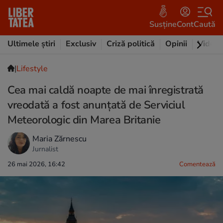
Susține
Cont
Caută
Ultimele știri
Exclusiv
Criză politică
Opinii
Video
|
Lifestyle
Cea mai caldă noapte de mai înregistrată
vreodată a fost anunțată de Serviciul
Meteorologic din Marea Britanie
Maria Zărnescu
Jurnalist
26 mai 2026, 16:42
Comentează