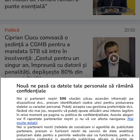
punte esențială”
Politică
20:50
Ciprian Ciucu convoacă o
ședință a CGMB pentru a
mandata STB să intre în
insolvență: „Costul pentru un
singur an, împreună cu datorii şi
penalităţi, depăşeşte 80% din
bugetul PMB”
Nouă ne pasă ca datele tale personale să rămână
confidențiale
PARTENERI
Noi și partenerii noștri
596
stocăm și/sau accesăm informații pe
dispozitivul dvs., precum identificatorii cookie unici pentru prelucrarea
datelor cu caracter personal. Puteți accepta sau gestiona preferințele dvs.
făcând clic mai jos, respectiv vă puteți opune utilizării unui interes legitim
în orice moment pe pagina cu politica de confidențialitate. Aceste alegeri
vor fi raportate partenerilor noștri și nu vă vor afecta navigarea.
Mai
multe detalii
Noi si partenerii nostri (retelele de socializare si agentiile de publicitate
partenere, precum si furnizorii nostri de servicii de date analitice)
prelucram date pentru a permite website-ului sa functioneze, pentru a
personaliza continutul si anunturile publicitare afisate in functie de