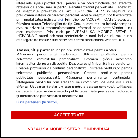
interesele si/sau profilul dvs., pentru a va oferi functionalitati aferente
retelelor de socializare si pentru a analiza traficul pe website. Beneficiati
de drepturile prevazute de art. 15-22 din GDPR in legatura cu
prelucrarea datelor cu caracter personal. Aceste drepturi pot fi exercitate
prin modalitatea indicata
aici
. Prin click pe “ACCEPT TOATE”, acceptati
folosirea tuturor Tehnologiilor de tip Cookie, care implica inclusiv acceptul
dvs. cu privire la stocarea/accesarea informatiilor de catre Vendor-ii cu
care colaboram. Prin click pe “VREAU SA MODIFIC SETARILE
INDIVIDUAL” puteti schimba preferintele in mod individual, mai putin
cele legate de cookie strict necesare pentru functionarea website-ului.
ZiaruldeIasi.ro
Fanatik.ro
Proiectul imobiliar pregătit lângă
FCSB, marea
Atât noi, cât și partenerii noștri prelucrăm datele pentru a oferi:
Măsurarea performanței reclamelor. Utilizarea profilurilor pentru
Lidl Moara de Foc este scos la
tragerea la 
selectarea conținutului personalizat. Stocarea și/sau accesarea
vânzare. Dezvoltatorul este
League! Ce 
informațiilor de pe un dispozitiv. Dezvoltarea și îmbunătățirea serviciilor.
asociat în piață cu un alt proiect
şi-a aflat a
Crearea profilurilor de conținut personalizat. Utilizarea profilurilor pentru
selectarea publicității personalizate. Crearea profilurilor pentru
de anvergură
publicitate personalizată. Măsurarea performanței conținutului.
Înțelegerea publicului prin statistici sau combinații de date din surse
diferite. Utilizarea datelor limitate pentru a selecta conținutul. Utilizarea
de date limitate pentru a selecta publicitatea. Date precise de geolocație
și identificarea prin scanarea dispozitivului.
ULTIMELE ȘTIRI
Listă parteneri (furnizori)
ACCEPT TOATE
Știri Externe
21:36
Amenințarea lui Donald Trump, după ce mai
VREAU SA MODIFIC SETARILE INDIVIDUAL
mulți soldați americani au fost omorâți în