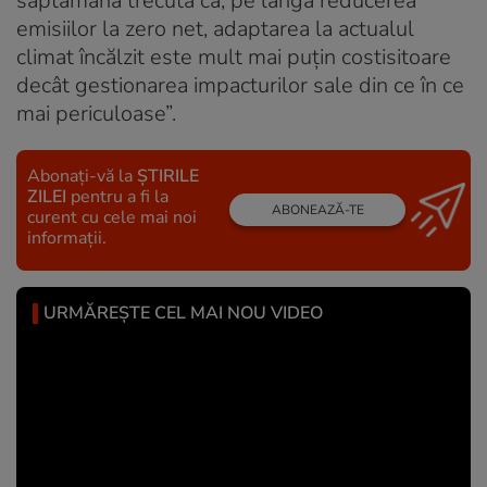
săptămâna trecută că, pe lângă reducerea
emisiilor la zero net, adaptarea la actualul
climat încălzit este mult mai puțin costisitoare
decât gestionarea impacturilor sale din ce în ce
mai periculoase”.
Abonați-vă la
ȘTIRILE
ZILEI
pentru a fi la
ABONEAZĂ-TE
curent cu cele mai noi
informații.
URMĂREȘTE CEL MAI NOU VIDEO