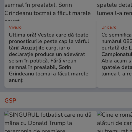
Viva.ro
Unica.ro
Ultima oră! Vestea care dă toate
Ce semnificaț
pronosticurile peste cap la vârful
numărul 083
țării! Acuzațiile curg, iar o
purtată de L
declarație produce un adevărat
Campionatul
seism în politică. Fără vreun
Abia acum s-
semnal în prealabil, Sorin
spatele deta
Grindeanu tocmai a făcut marele
lumea l-a r
anunț
GSP