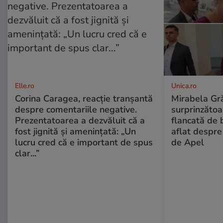
Elle.ro
Unica.ro
Corina Caragea, reacție tranșantă
Mirabela Gră
despre comentariile negative.
surprinzătoar
Prezentatoarea a dezvăluit că a
flancată de 
fost jignită și amenințată: „Un
aflat despre
lucru cred că e important de spus
de Apel
clar...”