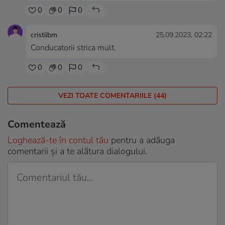
0
0
0
cristiibm
25.09.2023, 02:22
Conducatorii strica mult.
0
0
0
VEZI TOATE COMENTARIILE (44)
Comentează
Loghează-te în contul tău
pentru a adăuga
comentarii și a te alătura dialogului.