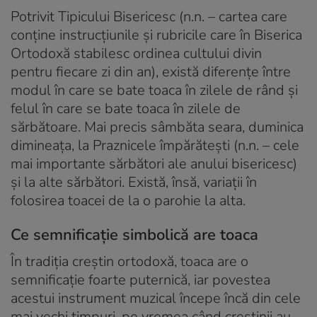
Potrivit Tipicului Bisericesc (n.n. – cartea care
conține instrucțiunile și rubricile care în Biserica
Ortodoxă stabilesc ordinea cultului divin
pentru fiecare zi din an), există diferențe între
modul în care se bate toaca în zilele de rând şi
felul în care se bate toaca în zilele de
sărbătoare. Mai precis sâmbăta seara, duminica
dimineaţa, la Praznicele împărătești (n.n. – cele
mai importante sărbători ale anului bisericesc)
şi la alte sărbători. Există, însă, variaţii în
folosirea toacei de la o parohie la alta.
Ce semnificație simbolică are toaca
În tradiția creștin ortodoxă, toaca are o
semnificație foarte puternică, iar povestea
acestui instrument muzical începe încă din cele
mai vechi timpuri, pe vremea când creștinii au