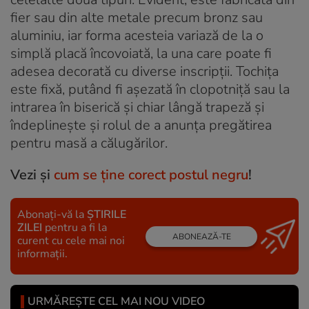
fier sau din alte metale precum bronz sau
aluminiu, iar forma acesteia variază de la o
simplă placă încovoiată, la una care poate fi
adesea decorată cu diverse inscripții. Tochița
este fixă, putând fi așezată în clopotniță sau la
intrarea în biserică și chiar lângă trapeză și
îndeplinește și rolul de a anunța pregătirea
pentru masă a călugărilor.
Vezi şi
cum se ține corect postul negru
!
Abonați-vă la
ȘTIRILE
ZILEI
pentru a fi la
ABONEAZĂ-TE
curent cu cele mai noi
informații.
URMĂREȘTE CEL MAI NOU VIDEO