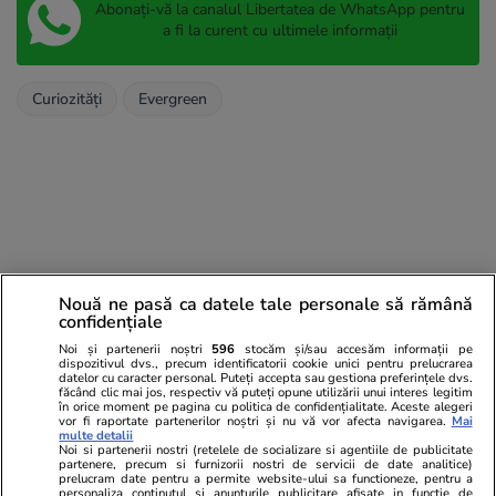
Abonați-vă la canalul Libertatea de WhatsApp pentru
a fi la curent cu ultimele informații
Curiozități
Evergreen
Nouă ne pasă ca datele tale personale să rămână
confidențiale
Noi și partenerii noștri
596
stocăm și/sau accesăm informații pe
dispozitivul dvs., precum identificatorii cookie unici pentru prelucrarea
datelor cu caracter personal. Puteți accepta sau gestiona preferințele dvs.
făcând clic mai jos, respectiv vă puteți opune utilizării unui interes legitim
în orice moment pe pagina cu politica de confidențialitate. Aceste alegeri
vor fi raportate partenerilor noștri și nu vă vor afecta navigarea.
Mai
multe detalii
Noi si partenerii nostri (retelele de socializare si agentiile de publicitate
partenere, precum si furnizorii nostri de servicii de date analitice)
prelucram date pentru a permite website-ului sa functioneze, pentru a
personaliza continutul si anunturile publicitare afisate in functie de