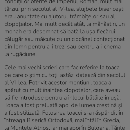
condițiilor oferite de Imperiul Roman, mult mai
târziu, prin secolul al IV-lea, slujbele bisericeşti
erau anunţate cu ajutorul trâmbiţelor sau al
clopoţeilor. Mai mult decât atât, la mănăstiri, un
monah era desemnat să bată la uşa fiecărui
călugăr sau măicuțe cu un ciocănel confecționat
din lemn pentru a-i trezi sau pentru a-i chema
la rugăciune.
Cele mai vechi scrieri care fac referire la toaca
pe care o știm cu toții astăzi datează din secolul
al VI-lea. Potrivit acestor mențiuni, toaca a
apărut cu mult înaintea clopotelor, care aveau
să fie introduse pentru a înlocui bătăile în uşă.
Toaca a fost preluată apoi de lumea creştină şi
a fost stilizată. Folosirea toacei s-a răspândit în
întreaga Biserică Ortodoxă, mai întâi în Grecia,
la Muntele Athos, iar mai apoi în Bulgaria, Ţările