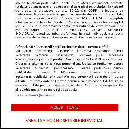
Comentarii
(1)
interesele si/sau profilul dvs., pentru a va oferi functionalitati aferente
retelelor de socializare si pentru a analiza traficul pe website. Beneficiati
de drepturile prevazute de art. 15-22 din GDPR in legatura cu
prelucrarea datelor cu caracter personal. Aceste drepturi pot fi exercitate
DyVeOa
05.04.2024, 19:59
prin modalitatea indicata
aici
. Prin click pe “ACCEPT TOATE”, acceptati
folosirea tuturor Tehnologiilor de tip Cookie, care implica inclusiv acceptul
Frumos si plin de informatii duhovnicesti, acest
dvs. cu privire la stocarea/accesarea informatiilor de catre Vendor-ii cu
care colaboram. Prin click pe “VREAU SA MODIFIC SETARILE
articol. Doamne Ajuta.
INDIVIDUAL” puteti schimba preferintele in mod individual, mai putin
cele legate de cookie strict necesare pentru functionarea website-ului.
0
1
0
Atât noi, cât și partenerii noștri prelucrăm datele pentru a oferi:
Măsurarea performanței reclamelor. Utilizarea profilurilor pentru
Comentează
selectarea conținutului personalizat. Stocarea și/sau accesarea
informațiilor de pe un dispozitiv. Dezvoltarea și îmbunătățirea serviciilor.
Loghează-te în contul tău
pentru a adăuga
Crearea profilurilor de conținut personalizat. Utilizarea profilurilor pentru
comentarii și a te alătura dialogului.
selectarea publicității personalizate. Crearea profilurilor pentru
publicitate personalizată. Măsurarea performanței conținutului.
Înțelegerea publicului prin statistici sau combinații de date din surse
diferite. Utilizarea datelor limitate pentru a selecta conținutul. Utilizarea
de date limitate pentru a selecta publicitatea. Date precise de geolocație
și identificarea prin scanarea dispozitivului.
Listă parteneri (furnizori)
ACCEPT TOATE
VREAU SA MODIFIC SETARILE INDIVIDUAL