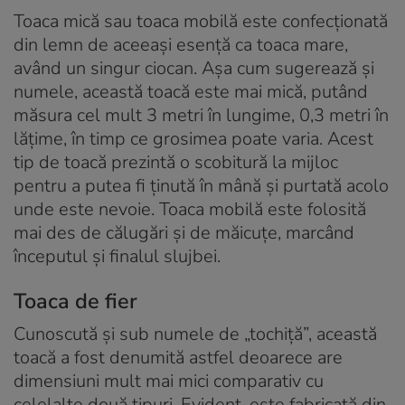
Toaca mică sau toaca mobilă este confecționată
din lemn de aceeași esență ca toaca mare,
având un singur ciocan. Așa cum sugerează și
numele, această toacă este mai mică, putând
măsura cel mult 3 metri în lungime, 0,3 metri în
lățime, în timp ce grosimea poate varia. Acest
tip de toacă prezintă o scobitură la mijloc
pentru a putea fi ținută în mână și purtată acolo
unde este nevoie. Toaca mobilă este folosită
mai des de călugări și de măicuțe, marcând
începutul și finalul slujbei.
Toaca de fier
Cunoscută și sub numele de „tochiță”, această
toacă a fost denumită astfel deoarece are
dimensiuni mult mai mici comparativ cu
celelalte două tipuri. Evident, este fabricată din