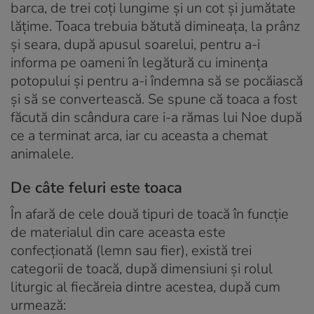
barca, de trei coți lungime și un cot și jumătate
lățime. Toaca trebuia bătută dimineața, la prânz
și seara, după apusul soarelui, pentru a-i
informa pe oameni în legătură cu iminența
potopului și pentru a-i îndemna să se pocăiască
și să se convertească. Se spune că toaca a fost
făcută din scândura care i-a rămas lui Noe după
ce a terminat arca, iar cu aceasta a chemat
animalele.
De câte feluri este toaca
În afară de cele două tipuri de toacă în funcție
de materialul din care aceasta este
confecționată (lemn sau fier), există trei
categorii de toacă, după dimensiuni și rolul
liturgic al fiecăreia dintre acestea, după cum
urmează: