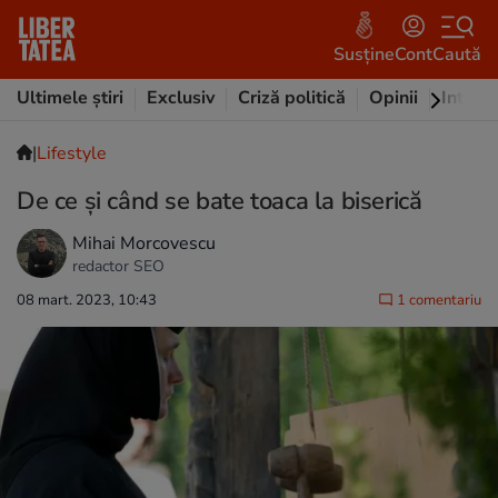
Susține
Cont
Caută
Ultimele știri
Exclusiv
Criză politică
Opinii
Intervi
|
Lifestyle
De ce și când se bate toaca la biserică
Mihai Morcovescu
redactor SEO
08 mart. 2023, 10:43
1 comentariu