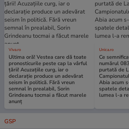
Viva.ro
Unica.ro
Ultima oră! Vestea care dă toate
Ce semnificaț
pronosticurile peste cap la vârful
numărul 083
țării! Acuzațiile curg, iar o
purtată de L
declarație produce un adevărat
Campionatul
seism în politică. Fără vreun
Abia acum s-
semnal în prealabil, Sorin
spatele deta
Grindeanu tocmai a făcut marele
lumea l-a r
anunț
GSP