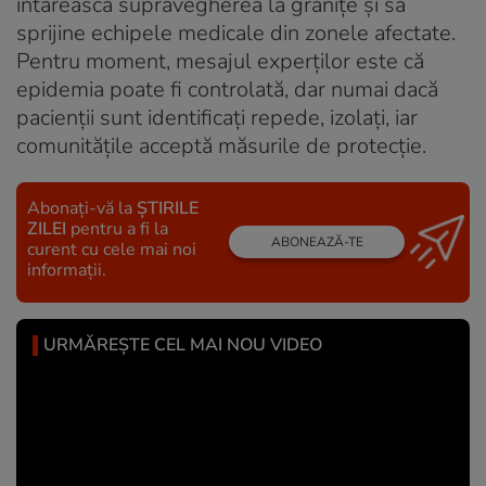
întărească supravegherea la granițe și să
sprijine echipele medicale din zonele afectate.
Pentru moment, mesajul experților este că
epidemia poate fi controlată, dar numai dacă
pacienții sunt identificați repede, izolați, iar
comunitățile acceptă măsurile de protecție.
Abonați-vă la
ȘTIRILE
ZILEI
pentru a fi la
ABONEAZĂ-TE
curent cu cele mai noi
informații.
URMĂREȘTE CEL MAI NOU VIDEO