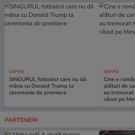
GSP.RO
GSP.RO
SINGURUL fotbalist care nu dă
Cine e româ
mâna cu Donald Trump la
alături de c
ceremonia de premiere
au tremurat
văzut pe Mes
PARTENERI