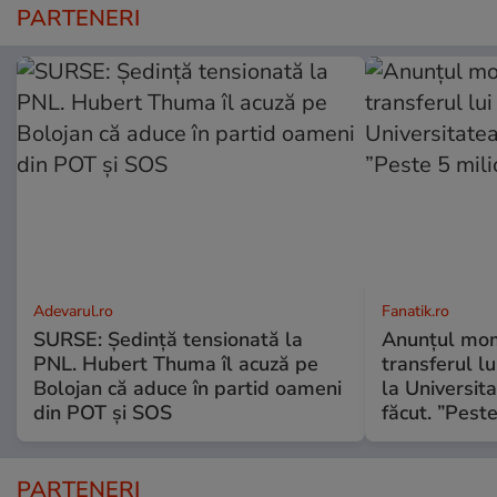
PARTENERI
Adevarul.ro
Fanatik.ro
SURSE: Ședință tensionată la
Anunțul mom
PNL. Hubert Thuma îl acuză pe
transferul l
Bolojan că aduce în partid oameni
la Universit
din POT și SOS
făcut. ”Pest
PARTENERI