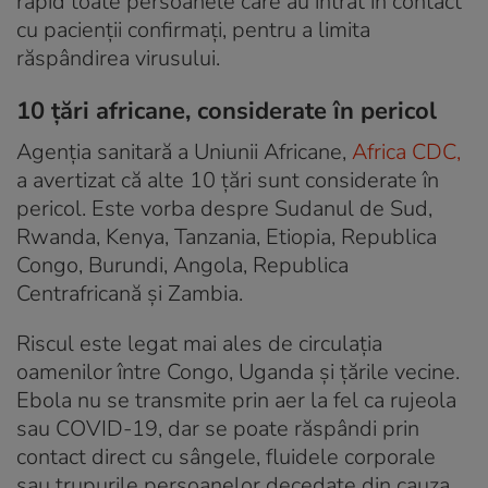
rapid toate persoanele care au intrat în contact
cu pacienții confirmați, pentru a limita
răspândirea virusului.
10 țări africane, considerate în pericol
Agenția sanitară a Uniunii Africane,
Africa CDC,
a avertizat că alte 10 țări sunt considerate în
pericol. Este vorba despre Sudanul de Sud,
Rwanda, Kenya, Tanzania, Etiopia, Republica
Congo, Burundi, Angola, Republica
Centrafricană și Zambia.
Riscul este legat mai ales de circulația
oamenilor între Congo, Uganda și țările vecine.
Ebola nu se transmite prin aer la fel ca rujeola
sau COVID-19, dar se poate răspândi prin
contact direct cu sângele, fluidele corporale
sau trupurile persoanelor decedate din cauza