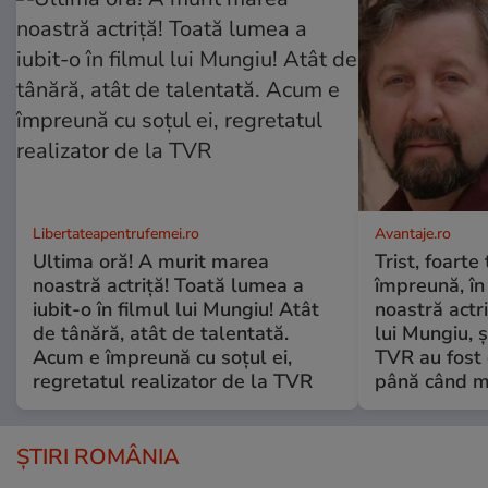
Libertateapentrufemei.ro
Avantaje.ro
Ultima oră! A murit marea
Trist, foarte
noastră actriță! Toată lumea a
împreună, în
iubit-o în filmul lui Mungiu! Atât
noastră actri
de tânără, atât de talentată.
lui Mungiu, ș
Acum e împreună cu soțul ei,
TVR au fost 
regretatul realizator de la TVR
până când mo
ȘTIRI ROMÂNIA