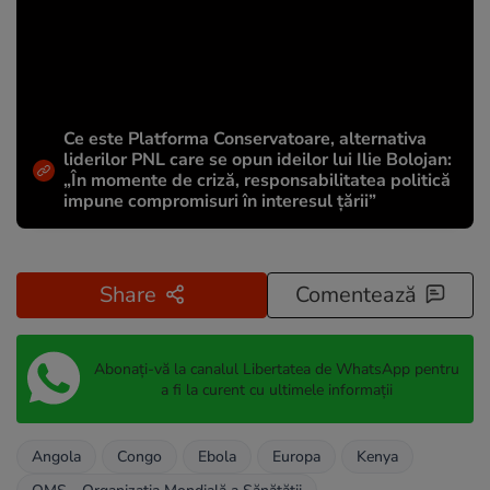
Ce este Platforma Conservatoare, alternativa
liderilor PNL care se opun ideilor lui Ilie Bolojan:
„În momente de criză, responsabilitatea politică
impune compromisuri în interesul țării”
Share
Comentează
Abonați-vă la canalul Libertatea de WhatsApp pentru
a fi la curent cu ultimele informații
Angola
Congo
Ebola
Europa
Kenya