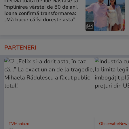
Decizia luată de Ilie Năstase la
împlinirea vârstei de 80 de ani.
Ioana confirmă transformarea:
„Mă bucur că își dorește asta”
PARTENERI
TVMania.ro
ObservatorNews