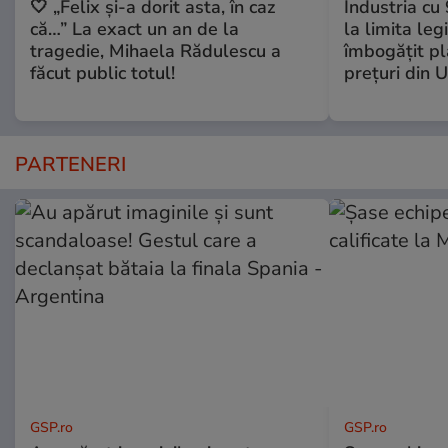
🤍 „Felix și-a dorit asta, în caz
Industria cu
că…” La exact un an de la
la limita leg
tragedie, Mihaela Rădulescu a
îmbogăţit pl
făcut public totul!
preţuri din 
PARTENERI
GSP.ro
GSP.ro