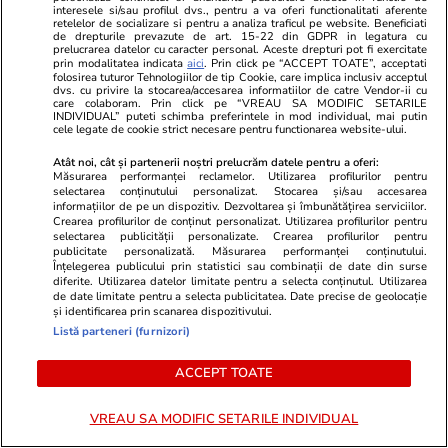
interesele si/sau profilul dvs., pentru a va oferi functionalitati aferente
PARTENERI
retelelor de socializare si pentru a analiza traficul pe website. Beneficiati
de drepturile prevazute de art. 15-22 din GDPR in legatura cu
prelucrarea datelor cu caracter personal. Aceste drepturi pot fi exercitate
prin modalitatea indicata
aici
. Prin click pe “ACCEPT TOATE”, acceptati
folosirea tuturor Tehnologiilor de tip Cookie, care implica inclusiv acceptul
dvs. cu privire la stocarea/accesarea informatiilor de catre Vendor-ii cu
care colaboram. Prin click pe “VREAU SA MODIFIC SETARILE
INDIVIDUAL” puteti schimba preferintele in mod individual, mai putin
cele legate de cookie strict necesare pentru functionarea website-ului.
Atât noi, cât și partenerii noștri prelucrăm datele pentru a oferi:
Măsurarea performanței reclamelor. Utilizarea profilurilor pentru
selectarea conținutului personalizat. Stocarea și/sau accesarea
informațiilor de pe un dispozitiv. Dezvoltarea și îmbunătățirea serviciilor.
Crearea profilurilor de conținut personalizat. Utilizarea profilurilor pentru
selectarea publicității personalizate. Crearea profilurilor pentru
publicitate personalizată. Măsurarea performanței conținutului.
Înțelegerea publicului prin statistici sau combinații de date din surse
diferite. Utilizarea datelor limitate pentru a selecta conținutul. Utilizarea
Mediafax.ro
StirileKanalD.ro
de date limitate pentru a selecta publicitatea. Date precise de geolocație
Revoltă în jurul lui Bolojan:
Sorin Grinde
și identificarea prin scanarea dispozitivului.
contestatarii lansează un manifest
lui Veștea
Listă parteneri (furnizori)
împotriva „neoprogresismului”
ACCEPT TOATE
VREAU SA MODIFIC SETARILE INDIVIDUAL