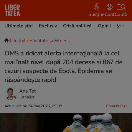
Susține
Cont
Caută
Ultimele știri
Exclusiv
Criză politică
Opinii
Video
|
Lifestyle
|
Sănătate și Fitness
OMS a ridicat alerta internațională la cel
mai înalt nivel după 204 decese și 867 de
cazuri suspecte de Ebola. Epidemia se
răspândește rapid
Ana Tet
Jurnalist
Actualizat pe 24 mai 2026, 09:08
Comentează