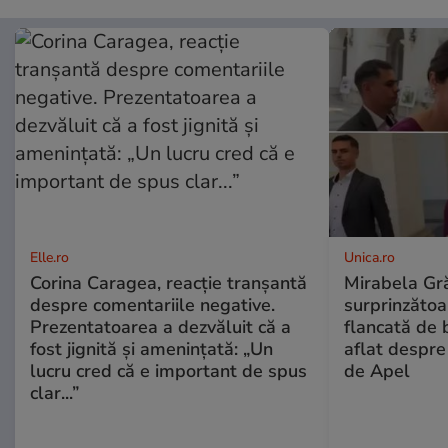
Elle.ro
Unica.ro
Corina Caragea, reacție tranșantă
Mirabela Gră
despre comentariile negative.
surprinzătoar
Prezentatoarea a dezvăluit că a
flancată de 
fost jignită și amenințată: „Un
aflat despre
lucru cred că e important de spus
de Apel
clar...”