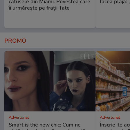
cătușele din Miami. Povestea care
făcea plajă: „
îi urmărește pe frații Tate
PROMO
Advertorial
Advertorial
Smart is the new chic: Cum ne
Înscrie-te ac