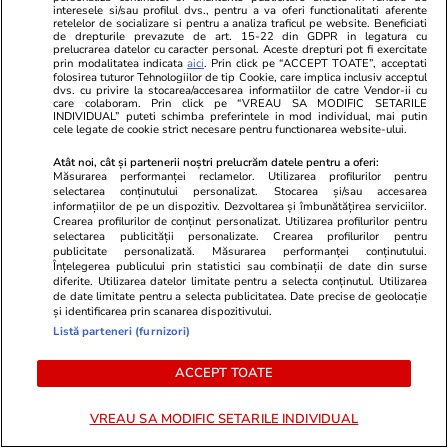
de anvergură
interesele si/sau profilul dvs., pentru a va oferi functionalitati aferente
retelelor de socializare si pentru a analiza traficul pe website. Beneficiati
de drepturile prevazute de art. 15-22 din GDPR in legatura cu
prelucrarea datelor cu caracter personal. Aceste drepturi pot fi exercitate
prin modalitatea indicata
aici
. Prin click pe “ACCEPT TOATE”, acceptati
folosirea tuturor Tehnologiilor de tip Cookie, care implica inclusiv acceptul
Vrei să îți fac o rețetă?
dvs. cu privire la stocarea/accesarea informatiilor de catre Vendor-ii cu
care colaboram. Prin click pe “VREAU SA MODIFIC SETARILE
INDIVIDUAL” puteti schimba preferintele in mod individual, mai putin
cele legate de cookie strict necesare pentru functionarea website-ului.
Atât noi, cât și partenerii noștri prelucrăm datele pentru a oferi:
Măsurarea performanței reclamelor. Utilizarea profilurilor pentru
selectarea conținutului personalizat. Stocarea și/sau accesarea
informațiilor de pe un dispozitiv. Dezvoltarea și îmbunătățirea serviciilor.
Crearea profilurilor de conținut personalizat. Utilizarea profilurilor pentru
ULTIMELE ȘTIRI
selectarea publicității personalizate. Crearea profilurilor pentru
publicitate personalizată. Măsurarea performanței conținutului.
Înțelegerea publicului prin statistici sau combinații de date din surse
diferite. Utilizarea datelor limitate pentru a selecta conținutul. Utilizarea
Știri Externe
22 iul.
de date limitate pentru a selecta publicitatea. Date precise de geolocație
și identificarea prin scanarea dispozitivului.
Pompierii italieni luptă cu zeci de incendii de
Listă parteneri (furnizori)
vegetație în Sicilia. Temperaturile în orașul
italian au ajuns la 45 de grade Celsius
ACCEPT TOATE
VREAU SA MODIFIC SETARILE INDIVIDUAL
Politică
22 iul.