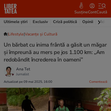
Susține
Cont
Caută
Ultimele știri
Exclusiv
Criză politică
Opinii
Video
|
Lifestyle
|
Vacanțe și Cultură
Un bărbat cu inima frântă a găsit un măgar
și împreună au mers pe jos 1.100 km: „Am
redobândit încrederea în oameni”
Ana Tet
Jurnalist
Actualizat pe 09 mai 2025, 16:00
Comentează