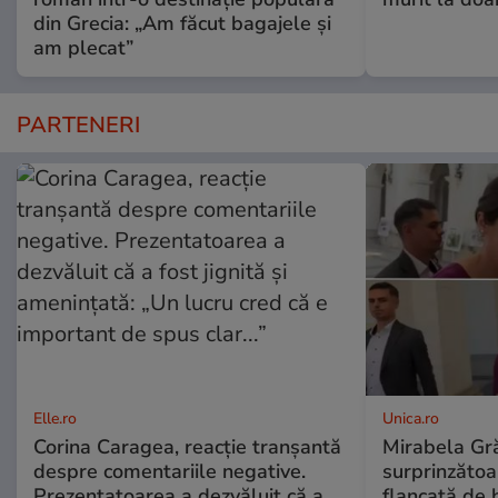
din Grecia: „Am făcut bagajele și
am plecat”
PARTENERI
Elle.ro
Unica.ro
Corina Caragea, reacție tranșantă
Mirabela Gră
despre comentariile negative.
surprinzătoar
Prezentatoarea a dezvăluit că a
flancată de 