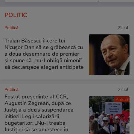
POLITIC
Politică
22 iul.
Traian Băsescu îi cere lui
Nicușor Dan să se grăbească cu
a doua desemnare de premier
și spune că „nu-l obligă nimeni”
să declanșeze alegeri anticipate
Politică
22 iul.
Fostul președinte al CCR,
Analiză
Augustin Zegrean, după ce
Justiția a decis suspendarea
inițierii Legii salarizării
bugetarilor: „Nu-i treaba
Justiției să se amestece în