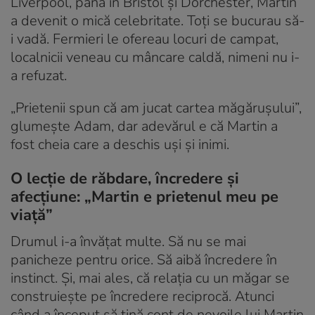
Liverpool, până în Bristol și Dorchester, Martin
a devenit o mică celebritate. Toți se bucurau să-
i vadă. Fermieri le ofereau locuri de campat,
localnicii veneau cu mâncare caldă, nimeni nu i-
a refuzat.
„Prietenii spun că am jucat cartea măgărușului”,
glumește Adam, dar adevărul e că Martin a
fost cheia care a deschis uși și inimi.
O lecție de răbdare, încredere și
afecțiune: „Martin e prietenul meu pe
viață”
Drumul i-a învățat multe. Să nu se mai
panicheze pentru orice. Să aibă încredere în
instinct. Și, mai ales, că relația cu un măgar se
construiește pe încredere reciprocă. Atunci
când a început să țină cont de nevoile lui Martin