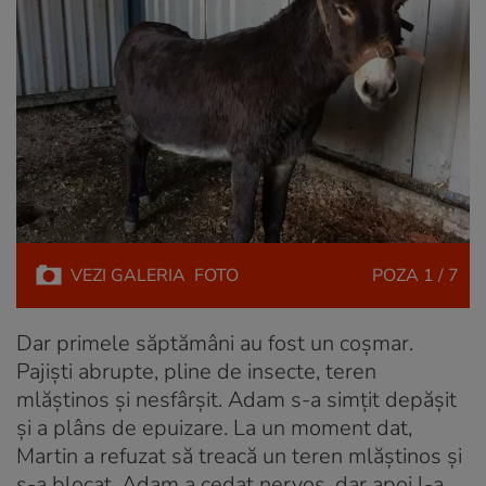
VEZI
GALERIA
FOTO
POZA
1 / 7
Dar primele săptămâni au fost un coșmar.
Pajiști abrupte, pline de insecte, teren
mlăștinos și nesfârșit. Adam s-a simțit depășit
și a plâns de epuizare. La un moment dat,
Martin a refuzat să treacă un teren mlăștinos și
s-a blocat. Adam a cedat nervos, dar apoi l-a