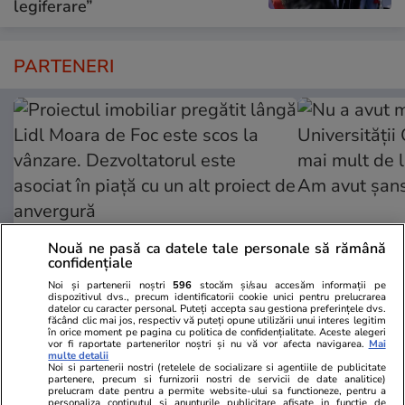
legiferare”
PARTENERI
Nouă ne pasă ca datele tale personale să rămână
confidențiale
Noi și partenerii noștri
596
stocăm și/sau accesăm informații pe
dispozitivul dvs., precum identificatorii cookie unici pentru prelucrarea
ZiaruldeIasi.ro
Fanatik.ro
datelor cu caracter personal. Puteți accepta sau gestiona preferințele dvs.
făcând clic mai jos, respectiv vă puteți opune utilizării unui interes legitim
Proiectul imobiliar pregătit lângă
Nu a avut mi
în orice moment pe pagina cu politica de confidențialitate. Aceste alegeri
vor fi raportate partenerilor noștri și nu vă vor afecta navigarea.
Mai
Lidl Moara de Foc este scos la
Universități
multe detalii
vânzare. Dezvoltatorul este
mai mult de 
Noi si partenerii nostri (retelele de socializare si agentiile de publicitate
partenere, precum si furnizorii nostri de servicii de date analitice)
asociat în piață cu un alt proiect
Am avut șan
prelucram date pentru a permite website-ului sa functioneze, pentru a
personaliza continutul si anunturile publicitare afisate in functie de