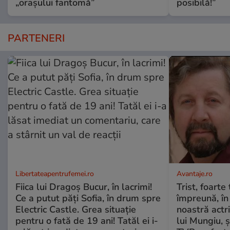
„orașului fantomă”
posibilă!”
PARTENERI
Libertateapentrufemei.ro
Avantaje.ro
Fiica lui Dragoș Bucur, în lacrimi!
Trist, foarte
Ce a putut păți Sofia, în drum spre
împreună, în
Electric Castle. Grea situație
noastră actri
pentru o fată de 19 ani! Tatăl ei i-
lui Mungiu, ș