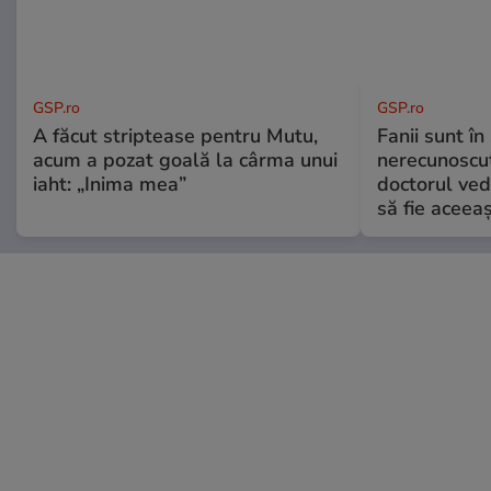
GSP.ro
GSP.ro
A făcut striptease pentru Mutu,
Fanii sunt în 
acum a pozat goală la cârma unui
nerecunoscut
iaht: „Inima mea”
doctorul ved
să fie aceea