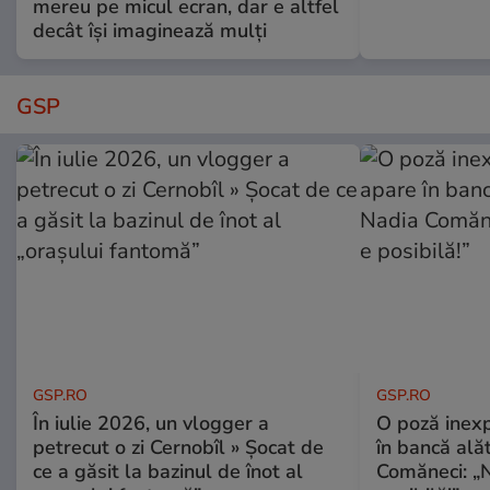
mereu pe micul ecran, dar e altfel
decât își imaginează mulți
GSP
GSP.RO
GSP.RO
În iulie 2026, un vlogger a
O poză inexp
petrecut o zi Cernobîl » Șocat de
în bancă ală
ce a găsit la bazinul de înot al
Comăneci: „N