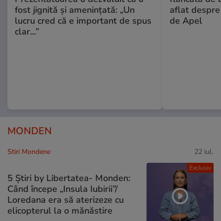
fost jignită și amenințată: „Un
aflat despre
lucru cred că e important de spus
de Apel
clar...”
MONDEN
Stiri Mondene
22 iul.
Exclusiv
5 Știri by Libertatea- Monden:
Când începe „Insula Iubirii”/
Loredana era să aterizeze cu
elicopterul la o mănăstire