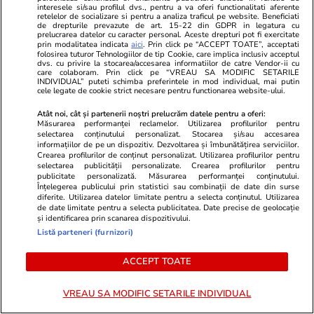
interesele si/sau profilul dvs., pentru a va oferi functionalitati aferente
PARTENERI
retelelor de socializare si pentru a analiza traficul pe website. Beneficiati
de drepturile prevazute de art. 15-22 din GDPR in legatura cu
prelucrarea datelor cu caracter personal. Aceste drepturi pot fi exercitate
prin modalitatea indicata
aici
. Prin click pe “ACCEPT TOATE”, acceptati
folosirea tuturor Tehnologiilor de tip Cookie, care implica inclusiv acceptul
dvs. cu privire la stocarea/accesarea informatiilor de catre Vendor-ii cu
care colaboram. Prin click pe “VREAU SA MODIFIC SETARILE
INDIVIDUAL” puteti schimba preferintele in mod individual, mai putin
cele legate de cookie strict necesare pentru functionarea website-ului.
Atât noi, cât și partenerii noștri prelucrăm datele pentru a oferi:
Măsurarea performanței reclamelor. Utilizarea profilurilor pentru
selectarea conținutului personalizat. Stocarea și/sau accesarea
informațiilor de pe un dispozitiv. Dezvoltarea și îmbunătățirea serviciilor.
Crearea profilurilor de conținut personalizat. Utilizarea profilurilor pentru
selectarea publicității personalizate. Crearea profilurilor pentru
publicitate personalizată. Măsurarea performanței conținutului.
Înțelegerea publicului prin statistici sau combinații de date din surse
diferite. Utilizarea datelor limitate pentru a selecta conținutul. Utilizarea
Viva.ro
Unica.ro
de date limitate pentru a selecta publicitatea. Date precise de geolocație
și identificarea prin scanarea dispozitivului.
Ruxandra Ion a vorbit direct
Traian Băses
Listă parteneri (furnizori)
despre actorul care a venit beat
urmează, du
la filmări, iar ce a urmat întrece
dronelor din 
ACCEPT TOATE
orice scenariu. Cum a reacționat:
României: „L
"Și așa l-a bătut Dumnezeu!".
duce 1-1”. F
VREAU SA MODIFIC SETARILE INDIVIDUAL
Complet neașteptat cine l-a
transmis un 