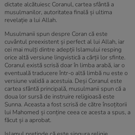
dictate alcătuiesc Coranul, cartea sfântă a
musulmanilor, autoritatea finală și ultima
revelație a lui Allah.
Musulmanii spun despre Coran că este
cuvântul preexistent și perfect al lui Allah, iar
cei mai mulți dintre adepții Islamului resping
orice altă versiune lingvistică a cărții lor sfinte.
Coranul există scrisă doar în limba arabă, iar o
eventuală traducere într-o altă limbă nu este o
versiune validă a acestuia. Deși Coranul este
cartea sfântă principală, musulmanii spun că a
doua lor sursă de instruire religioasă este
Sunna. Aceasta a fost scrisă de către însoțitorii
lui Mahomed și conține ceea ce acesta a spus, a
făcut și a aprobat.
Islamul pretinde că este singura religie