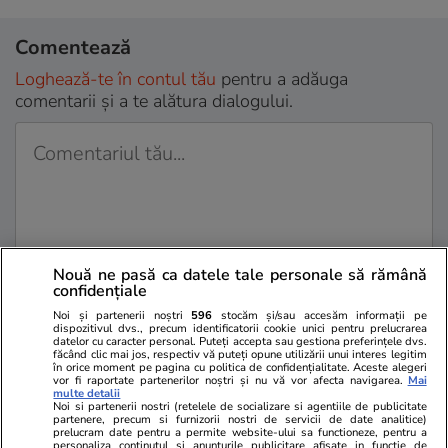
Comentează
Loghează-te în contul tău
pentru a adăuga
comentarii și a te alătura dialogului.
Nouă ne pasă ca datele tale personale să rămână
confidențiale
Noi și partenerii noștri
596
stocăm și/sau accesăm informații pe
Sunt de acord cu
regulile comunitatii
dispozitivul dvs., precum identificatorii cookie unici pentru prelucrarea
datelor cu caracter personal. Puteți accepta sau gestiona preferințele dvs.
făcând clic mai jos, respectiv vă puteți opune utilizării unui interes legitim
în orice moment pe pagina cu politica de confidențialitate. Aceste alegeri
vor fi raportate partenerilor noștri și nu vă vor afecta navigarea.
Mai
multe detalii
Noi si partenerii nostri (retelele de socializare si agentiile de publicitate
partenere, precum si furnizorii nostri de servicii de date analitice)
prelucram date pentru a permite website-ului sa functioneze, pentru a
personaliza continutul si anunturile publicitare afisate in functie de