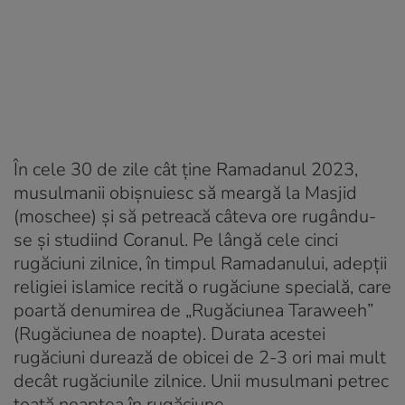
În cele 30 de zile cât ține Ramadanul 2023,
musulmanii obișnuiesc să meargă la Masjid
(moschee) și să petreacă câteva ore rugându-
se și studiind Coranul. Pe lângă cele cinci
rugăciuni zilnice, în timpul Ramadanului, adepții
religiei islamice recită o rugăciune specială, care
poartă denumirea de „Rugăciunea Taraweeh”
(Rugăciunea de noapte). Durata acestei
rugăciuni durează de obicei de 2-3 ori mai mult
decât rugăciunile zilnice. Unii musulmani petrec
toată noaptea în rugăciune.