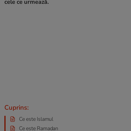
cele ce urmează.
Cuprins:
Ce este Islamul
Ce este Ramadan