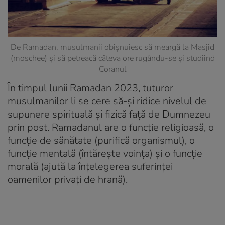
De Ramadan, musulmanii obișnuiesc să meargă la Masjid
(moschee) și să petreacă câteva ore rugându-se și studiind
Coranul
În timpul lunii Ramadan 2023, tuturor
musulmanilor li se cere să-și ridice nivelul de
supunere spirituală și fizică față de Dumnezeu
prin post. Ramadanul are o funcție religioasă, o
funcție de sănătate (purifică organismul), o
funcție mentală (întărește voința) și o funcție
morală (ajută la înțelegerea suferinței
oamenilor privați de hrană).