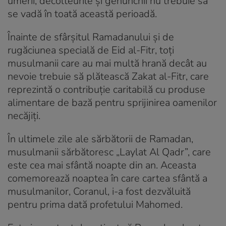
umerii, decolteurile și genunchii nu trebuie să
se vadă în toată această perioadă.
Înainte de sfârșitul Ramadanului și de
rugăciunea specială de Eid al-Fitr, toți
musulmanii care au mai multă hrană decât au
nevoie trebuie să plătească Zakat al-Fitr, care
reprezintă o contribuție caritabilă cu produse
alimentare de bază pentru sprijinirea oamenilor
necăjiți.
În ultimele zile ale sărbătorii de Ramadan,
musulmanii sărbătoresc „Laylat Al Qadr”, care
este cea mai sfântă noapte din an. Aceasta
comemorează noaptea în care cartea sfântă a
musulmanilor, Coranul, i-a fost dezvăluită
pentru prima dată profetului Mahomed.