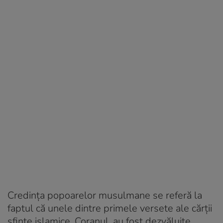
Credința popoarelor musulmane se referă la
faptul că unele dintre primele versete ale cărții
sfinte islamice, Coranul, au fost dezvăluite