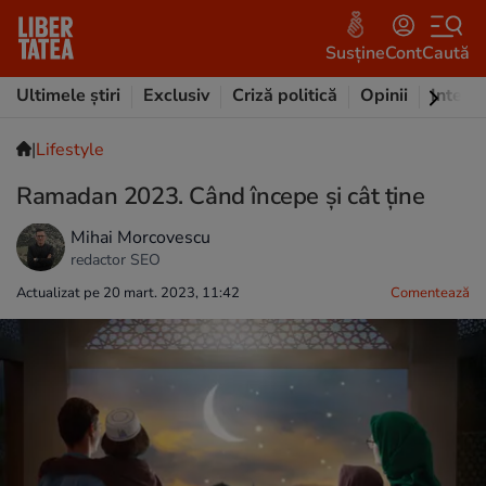
Susține
Cont
Caută
Ultimele știri
Exclusiv
Criză politică
Opinii
Intervi
|
Lifestyle
Ramadan 2023. Când începe și cât ține
Mihai Morcovescu
redactor SEO
Actualizat pe 20 mart. 2023, 11:42
Comentează