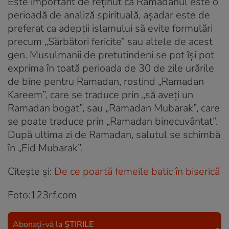
Este important de reținut că Ramadanul este o
perioadă de analiză spirituală, așadar este de
preferat ca adepții islamului să evite formulări
precum „Sărbători fericite” sau altele de acest
gen. Musulmanii de pretutindeni se pot își pot
exprima în toată perioada de 30 de zile urările
de bine pentru Ramadan, rostind „Ramadan
Kareem”, care se traduce prin „să aveți un
Ramadan bogat”, sau „Ramadan Mubarak”, care
se poate traduce prin „Ramadan binecuvântat”.
După ultima zi de Ramadan, salutul se schimbă
în „Eid Mubarak”.
Citește și:
De ce poartă femeile batic în biserică
Foto:123rf.com
Abonați-vă la
ȘTIRILE