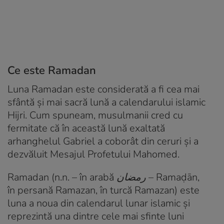
Ce este Ramadan
Luna Ramadan este considerată a fi cea mai
sfântă și mai sacră lună a calendarului islamic
Hijri. Cum spuneam, musulmanii cred cu
fermitate că în această lună exaltată
arhanghelul Gabriel a coborât din ceruri și a
dezvăluit Mesajul Profetului Mahomed.
Ramadan
(n.n. – în arabă
رمضان
–
Ramaḍān
,
în persană
Ramazan
, în turcă
Ramazan
) este
luna a noua din calendarul lunar islamic și
reprezintă una dintre cele mai sfinte luni