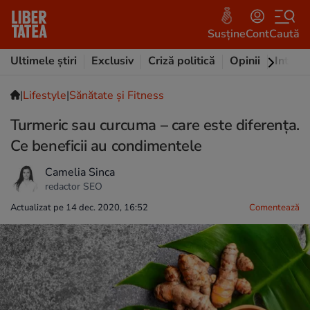
Susține
Cont
Caută
Ultimele știri
Exclusiv
Criză politică
Opinii
Intervi
|
Lifestyle
|
Sănătate și Fitness
Turmeric sau curcuma – care este diferența.
Ce beneficii au condimentele
Camelia Sinca
redactor SEO
Actualizat pe 14 dec. 2020, 16:52
Comentează