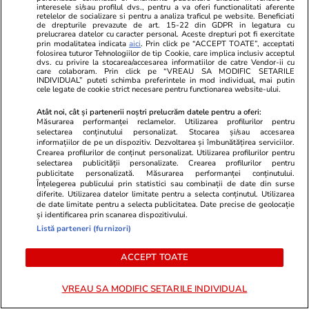
interesele si/sau profilul dvs., pentru a va oferi functionalitati aferente
Știri România
03 aug.
retelelor de socializare si pentru a analiza traficul pe website. Beneficiati
de drepturile prevazute de art. 15-22 din GDPR in legatura cu
prelucrarea datelor cu caracter personal. Aceste drepturi pot fi exercitate
Cinci hotărâri de Guvern atacate
prin modalitatea indicata
aici
. Prin click pe “ACCEPT TOATE”, acceptati
de PSD au fost suspendate de
folosirea tuturor Tehnologiilor de tip Cookie, care implica inclusiv acceptul
dvs. cu privire la stocarea/accesarea informatiilor de catre Vendor-ii cu
Curtea de Apel București.
care colaboram. Prin click pe “VREAU SA MODIFIC SETARILE
INDIVIDUAL” puteti schimba preferintele in mod individual, mai putin
Executivul acuză blocarea unor
cele legate de cookie strict necesare pentru functionarea website-ului.
măsuri importante
Atât noi, cât și partenerii noștri prelucrăm datele pentru a oferi:
Măsurarea performanței reclamelor. Utilizarea profilurilor pentru
selectarea conținutului personalizat. Stocarea și/sau accesarea
informațiilor de pe un dispozitiv. Dezvoltarea și îmbunătățirea serviciilor.
Crearea profilurilor de conținut personalizat. Utilizarea profilurilor pentru
PARTENERI
selectarea publicității personalizate. Crearea profilurilor pentru
publicitate personalizată. Măsurarea performanței conținutului.
Înțelegerea publicului prin statistici sau combinații de date din surse
diferite. Utilizarea datelor limitate pentru a selecta conținutul. Utilizarea
de date limitate pentru a selecta publicitatea. Date precise de geolocație
și identificarea prin scanarea dispozitivului.
Listă parteneri (furnizori)
ACCEPT TOATE
VREAU SA MODIFIC SETARILE INDIVIDUAL