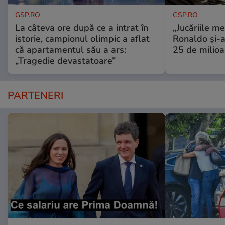
GSP.RO
GSP.RO
La câteva ore după ce a intrat în
„Jucăriile me
istorie, campionul olimpic a aflat
Ronaldo și-a
că apartamentul său a ars:
25 de milioa
„Tragedie devastatoare”
PARTENERI