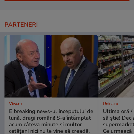
PARTENERI
Viva.ro
Unica.ro
E breaking news-ul începutului de
Ultima oră / 
lună, dragi români! S-a întâmplat
să știe! Deci
acum câteva minute și multor
supermarketu
cetățeni nici nu le vine să creadă.
Ce urmează s