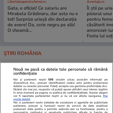
Libertateapentrufemei.ro
Avantaje.ro
Gata, e oficial! Ce salariu are
Îl știi pe ur
Mirabela Grădinaru, dar asta nu e
piciorul unui
tot! Surpriza uriașă din declarația
pentru femei
de avere! Da, scrie negru pe alb!
căsătorit ime
O cheamă…
amorezat-lul
Fosta lui soț
ȘTIRI ROMÂNIA
Politică
04 aug.
Nouă ne pasă ca datele tale personale să rămână
confidențiale
România riscă să piardă
miliarde de euro din PNRR
Noi și partenerii noștri
596
stocăm și/sau accesăm informații pe
dispozitivul dvs., precum identificatorii cookie unici pentru prelucrarea
după un vot în Senat. De ce
datelor cu caracter personal. Puteți accepta sau gestiona preferințele dvs.
făcând clic mai jos, respectiv vă puteți opune utilizării unui interes legitim
sunt contestate modificările la
în orice moment pe pagina cu politica de confidențialitate. Aceste alegeri
legea decarbonizării
vor fi raportate partenerilor noștri și nu vă vor afecta navigarea.
Mai
multe detalii
Noi si partenerii nostri (retelele de socializare si agentiile de publicitate
partenere, precum si furnizorii nostri de servicii de date analitice)
prelucram date pentru a permite website-ului sa functioneze, pentru a
personaliza continutul si anunturile publicitare afisate in functie de