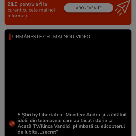
ZILEI
pentru a fi la
ABONEAZĂ-TE
curent cu cele mai noi
informații.
URMĂREȘTE CEL MAI NOU VIDEO
5 Știri by Libertatea- Monden: Andra și-a întâlnit
idolii din telenovele care au făcut istorie la
Acasă TV/Ilinca Vandici, plimbată cu elicopterul
de iubitul „secret”