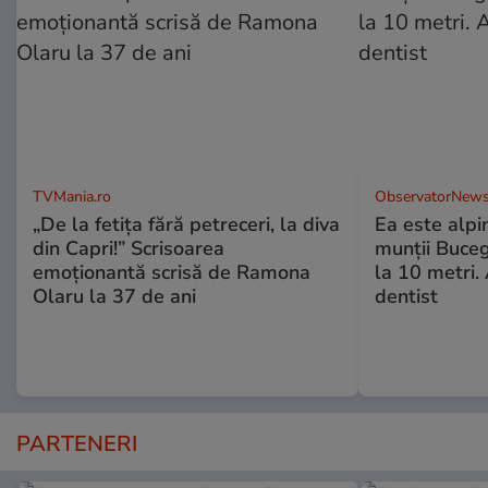
TVMania.ro
ObservatorNews
„De la fetița fără petreceri, la diva
Ea este alpin
din Capri!” Scrisoarea
munţii Buceg
emoționantă scrisă de Ramona
la 10 metri.
Olaru la 37 de ani
dentist
PARTENERI