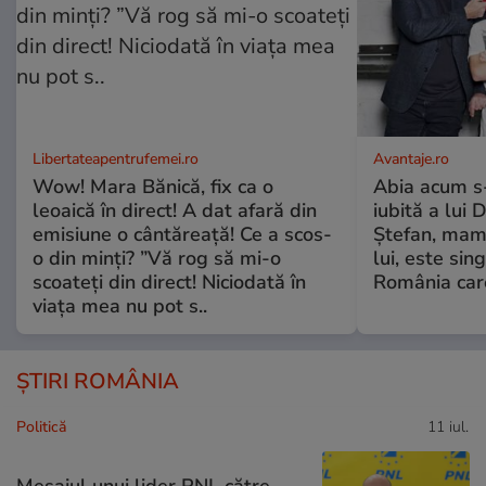
Libertateapentrufemei.ro
Avantaje.ro
Wow! Mara Bănică, fix ca o
Abia acum s-
leoaică în direct! A dat afară din
iubită a lui 
emisiune o cântăreață! Ce a scos-
Ștefan, mama 
o din minți? ”Vă rog să mi-o
lui, este si
scoateți din direct! Niciodată în
România care
viața mea nu pot s..
ȘTIRI ROMÂNIA
Politică
11 iul.
Mesajul unui lider PNL către