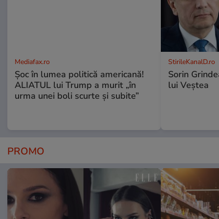
Mediafax.ro
StirileKanalD.ro
Șoc în lumea politică americană!
Sorin Grinde
ALIATUL lui Trump a murit „în
lui Veștea
urma unei boli scurte și subite”
PROMO