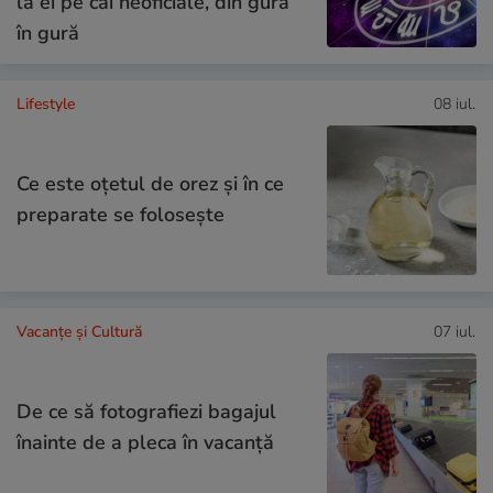
la ei pe căi neoficiale, din gură
în gură
Lifestyle
08 iul.
Ce este oțetul de orez și în ce
preparate se folosește
Vacanțe și Cultură
07 iul.
De ce să fotografiezi bagajul
înainte de a pleca în vacanță