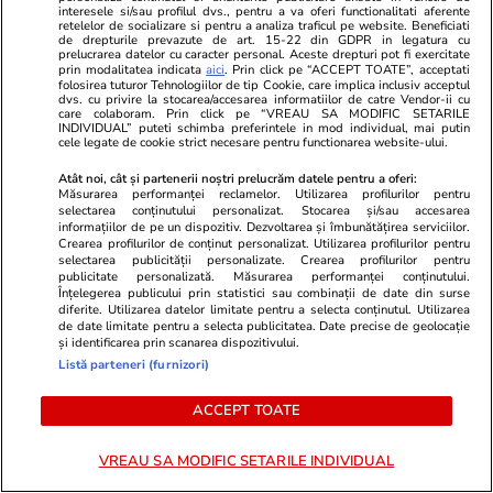
interesele si/sau profilul dvs., pentru a va oferi functionalitati aferente
Știri România
10:00
retelelor de socializare si pentru a analiza traficul pe website. Beneficiati
de drepturile prevazute de art. 15-22 din GDPR in legatura cu
prelucrarea datelor cu caracter personal. Aceste drepturi pot fi exercitate
Fiul lui Gabi Mureșan, mesaj
prin modalitatea indicata
aici
. Prin click pe “ACCEPT TOATE”, acceptati
folosirea tuturor Tehnologiilor de tip Cookie, care implica inclusiv acceptul
emoționant după decesul
dvs. cu privire la stocarea/accesarea informatiilor de catre Vendor-ii cu
care colaboram. Prin click pe “VREAU SA MODIFIC SETARILE
fostului fotbalist.
INDIVIDUAL” puteti schimba preferintele in mod individual, mai putin
cele legate de cookie strict necesare pentru functionarea website-ului.
Înmormântarea are loc astăzi
Atât noi, cât și partenerii noștri prelucrăm datele pentru a oferi:
Măsurarea performanței reclamelor. Utilizarea profilurilor pentru
selectarea conținutului personalizat. Stocarea și/sau accesarea
informațiilor de pe un dispozitiv. Dezvoltarea și îmbunătățirea serviciilor.
Crearea profilurilor de conținut personalizat. Utilizarea profilurilor pentru
Opinii
11 iul.
selectarea publicității personalizate. Crearea profilurilor pentru
publicitate personalizată. Măsurarea performanței conținutului.
Înțelegerea publicului prin statistici sau combinații de date din surse
diferite. Utilizarea datelor limitate pentru a selecta conținutul. Utilizarea
The Wall sau cum lumea
de date limitate pentru a selecta publicitatea. Date precise de geolocație
și identificarea prin scanarea dispozitivului.
reînvață limbajul războiului
Listă parteneri (furnizori)
ACCEPT TOATE
VREAU SA MODIFIC SETARILE INDIVIDUAL
Opinii
10 iul.