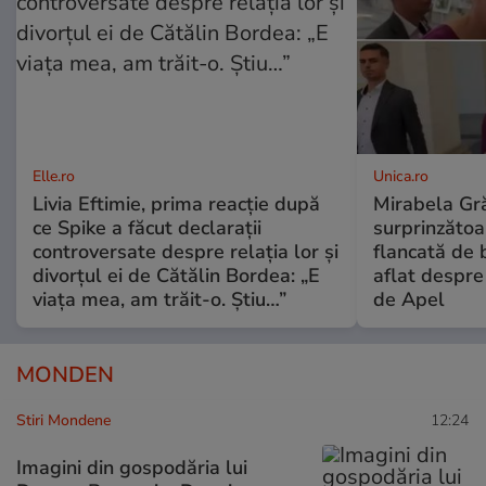
Elle.ro
Unica.ro
Livia Eftimie, prima reacție după
Mirabela Gră
ce Spike a făcut declarații
surprinzătoar
controversate despre relația lor și
flancată de 
divorțul ei de Cătălin Bordea: „E
aflat despre
viața mea, am trăit-o. Știu…”
de Apel
MONDEN
Stiri Mondene
12:24
Imagini din gospodăria lui