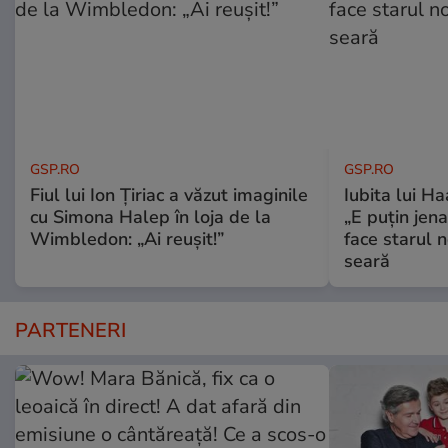
GSP.RO
GSP.RO
Fiul lui Ion Țiriac a văzut imaginile
Iubita lui Ha
cu Simona Halep în loja de la
„E puțin jen
Wimbledon: „Ai reușit!”
face starul n
seară
PARTENERI