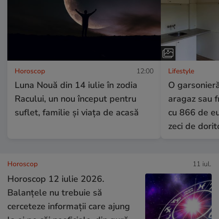
Horoscop
12:00
Lifestyle
Luna Nouă din 14 iulie în zodia
O garsonieră
Racului, un nou început pentru
aragaz sau fr
suflet, familie și viața de acasă
cu 866 de eu
zeci de dorito
Horoscop
11 iul.
Horoscop 12 iulie 2026.
Balanțele nu trebuie să
cerceteze informații care ajung