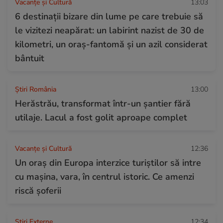
Vacanțe și Cultură
13:03
6 destinații bizare din lume pe care trebuie să
le vizitezi neapărat: un labirint nazist de 30 de
kilometri, un oraș-fantomă și un azil considerat
bântuit
Știri România
13:00
Herăstrău, transformat într-un șantier fără
utilaje. Lacul a fost golit aproape complet
Vacanțe și Cultură
12:36
Un oraș din Europa interzice turiștilor să intre
cu mașina, vara, în centrul istoric. Ce amenzi
riscă șoferii
Știri Externe
12:34