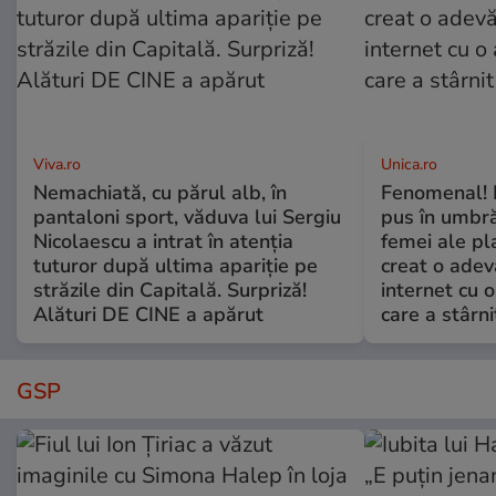
Viva.ro
Unica.ro
Nemachiată, cu părul alb, în
Fenomenal! 
pantaloni sport, văduva lui Sergiu
pus în umbră
Nicolaescu a intrat în atenția
femei ale pl
tuturor după ultima apariție pe
creat o adev
străzile din Capitală. Surpriză!
internet cu o
Alături DE CINE a apărut
care a stârni
GSP