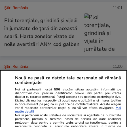
Știri România
11:01
Ploi torențiale, grindină și vijelii
în jumătate de țară din această
seară. Harta zonelor vizate de
noile avertizări ANM cod galben
Știri România
11:00
Cel mai neperformant aeroport
Nouă ne pasă ca datele tale personale să rămână
din România: 80 de pasageri în
confidențiale
2026. Statul român îi
Noi și partenerii noștri
596
stocăm și/sau accesăm informații pe
dispozitivul dvs., precum identificatorii cookie unici pentru prelucrarea
datelor cu caracter personal. Puteți accepta sau gestiona preferințele dvs.
subvenționează funcționarea cu
făcând clic mai jos, respectiv vă puteți opune utilizării unui interes legitim
în orice moment pe pagina cu politica de confidențialitate. Aceste alegeri
peste două milioane de euro
vor fi raportate partenerilor noștri și nu vă vor afecta navigarea.
Mai
multe detalii
anual
Noi si partenerii nostri (retelele de socializare si agentiile de publicitate
partenere, precum si furnizorii nostri de servicii de date analitice)
prelucram date pentru a permite website-ului sa functioneze, pentru a
personaliza continutul si anunturile publicitare afisate in functie de