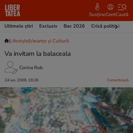
Susține
Cont
Caută
Ultimele știri
Exclusiv
Bac 2026
Criză politică
Opi
|
Lifestyle
|
Vacanțe și Cultură
Va invitam la balaceala
Corina Rob
24 iun. 2008, 19:26
Comentează