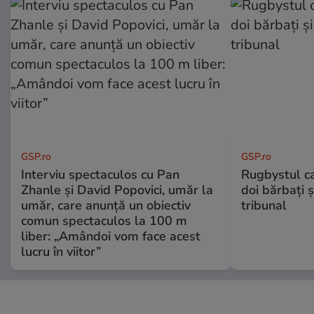
GSP.ro
GSP.ro
Interviu spectaculos cu Pan
Rugbystul ca
Zhanle și David Popovici, umăr la
doi bărbați ș
umăr, care anunță un obiectiv
tribunal
comun spectaculos la 100 m
liber: „Amândoi vom face acest
lucru în viitor”