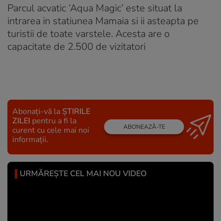
Parcul acvatic ‘Aqua Magic’ este situat la
intrarea in statiunea Mamaia si ii asteapta pe
turistii de toate varstele. Acesta are o
capacitate de 2.500 de vizitatori
Abonați-vă la
ȘTIRILE
ZILEI
pentru a fi la
ABONEAZĂ-TE
curent cu cele mai noi
informații.
URMĂREȘTE CEL MAI NOU VIDEO