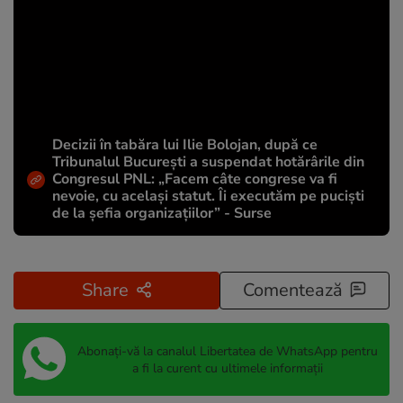
Decizii în tabăra lui Ilie Bolojan, după ce
Tribunalul București a suspendat hotărârile din
Congresul PNL: „Facem câte congrese va fi
nevoie, cu același statut. Îi executăm pe puciști
de la șefia organizațiilor” - Surse
Share
Comentează
Abonați-vă la canalul Libertatea de WhatsApp pentru
a fi la curent cu ultimele informații