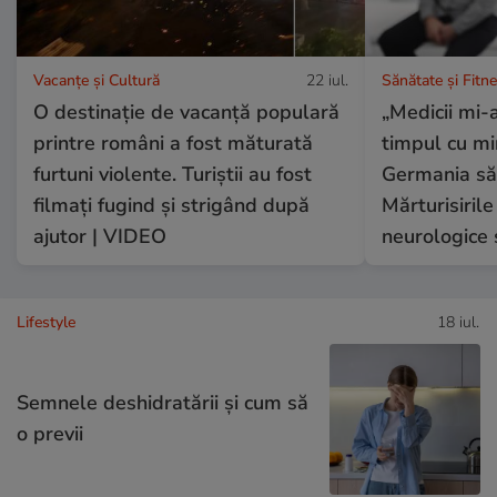
Vacanțe și Cultură
22 iul.
Sănătate și Fitn
O destinație de vacanță populară
„Medicii mi-a
printre români a fost măturată
timpul cu mi
furtuni violente. Turiștii au fost
Germania să 
filmați fugind și strigând după
Mărturisirile
ajutor | VIDEO
neurologice 
Lifestyle
18 iul.
Semnele deshidratării și cum să
o previi