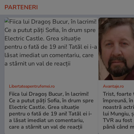
PARTENERI
Libertateapentrufemei.ro
Avantaje.ro
Fiica lui Dragoș Bucur, în lacrimi!
Trist, foarte
Ce a putut păți Sofia, în drum spre
împreună, în
Electric Castle. Grea situație
noastră actri
pentru o fată de 19 ani! Tatăl ei i-
lui Mungiu, ș
a lăsat imediat un comentariu,
TVR au fost 
care a stârnit un val de reacții
până când mo