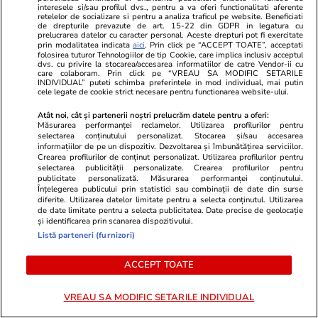
de ce suferința face parte din
interesele si/sau profilul dvs., pentru a va oferi functionalitati aferente
retelelor de socializare si pentru a analiza traficul pe website. Beneficiati
vindecare. Psihoterapeuta Ioana
de drepturile prevazute de art. 15-22 din GDPR in legatura cu
prelucrarea datelor cu caracter personal. Aceste drepturi pot fi exercitate
Scoruș: „Oamenii se raportează
prin modalitatea indicata
aici
. Prin click pe “ACCEPT TOATE”, acceptati
folosirea tuturor Tehnologiilor de tip Cookie, care implica inclusiv acceptul
la viață într-un mod idealizat,
dvs. cu privire la stocarea/accesarea informatiilor de catre Vendor-ii cu
care colaboram. Prin click pe “VREAU SA MODIFIC SETARILE
iar asta menține sentimentul
INDIVIDUAL” puteti schimba preferintele in mod individual, mai putin
cele legate de cookie strict necesare pentru functionarea website-ului.
neîmplinirii”
Atât noi, cât și partenerii noștri prelucrăm datele pentru a oferi:
Măsurarea performanței reclamelor. Utilizarea profilurilor pentru
selectarea conținutului personalizat. Stocarea și/sau accesarea
Opinii
22 iul.
informațiilor de pe un dispozitiv. Dezvoltarea și îmbunătățirea serviciilor.
Crearea profilurilor de conținut personalizat. Utilizarea profilurilor pentru
selectarea publicității personalizate. Crearea profilurilor pentru
publicitate personalizată. Măsurarea performanței conținutului.
Înțelegerea publicului prin statistici sau combinații de date din surse
diferite. Utilizarea datelor limitate pentru a selecta conținutul. Utilizarea
Lumea după 2015
de date limitate pentru a selecta publicitatea. Date precise de geolocație
și identificarea prin scanarea dispozitivului.
Listă parteneri (furnizori)
ACCEPT TOATE
Opinii
21 iul.
VREAU SA MODIFIC SETARILE INDIVIDUAL