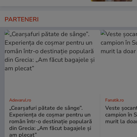
PARTENERI
Adevarul.ro
Fanatik.ro
„Cearșafuri pătate de sânge”.
Veste șocantă
Experiența de coșmar pentru un
campion în S
român într-o destinație populară
murit la doa
din Grecia: „Am făcut bagajele și
am plecat”