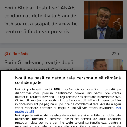
Sorin Blejnar, fostul șef ANAF,
condamnat definitiv la 5 ani de
închisoare, a scăpat de acuzație
pentru că fapta s-a prescris
Știri România
22 iul.
Sorin Grindeanu, reacție după
imaginile cu Marcel Ciolacu și
Nouă ne pasă ca datele tale personale să rămână
Ionel Arsene surprinși la masă,
confidențiale
în Italia: „Fiecare răspunde de
Noi și partenerii noștri
596
stocăm și/sau accesăm informații pe
ceea ce face”
dispozitivul dvs., precum identificatorii cookie unici pentru prelucrarea
datelor cu caracter personal. Puteți accepta sau gestiona preferințele dvs.
făcând clic mai jos, respectiv vă puteți opune utilizării unui interes legitim
în orice moment pe pagina cu politica de confidențialitate. Aceste alegeri
vor fi raportate partenerilor noștri și nu vă vor afecta navigarea.
Mai
multe detalii
Știri România
22 iul.
Noi si partenerii nostri (retelele de socializare si agentiile de publicitate
partenere, precum si furnizorii nostri de servicii de date analitice)
Cum ne schimbă psihanaliza și
Interviu
prelucram date pentru a permite website-ului sa functioneze, pentru a
personaliza continutul si anunturile publicitare afisate in functie de