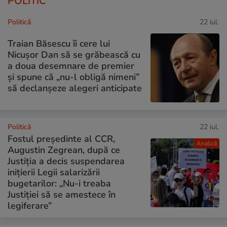
POLITIC
Politică
22 iul.
Traian Băsescu îi cere lui
Nicușor Dan să se grăbească cu
a doua desemnare de premier
și spune că „nu-l obligă nimeni”
să declanșeze alegeri anticipate
Politică
22 iul.
Fostul președinte al CCR,
Analiză
Augustin Zegrean, după ce
Justiția a decis suspendarea
inițierii Legii salarizării
bugetarilor: „Nu-i treaba
Justiției să se amestece în
legiferare”