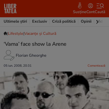
Susține
Cont
Caută
Ultimele știri
Exclusiv
Criză politică
Opinii
Video
|
Lifestyle
|
Vacanțe și Cultură
‘Vama’ face show la Arene
Florian Gheorghe
05 iun. 2008, 20:31
Comentează