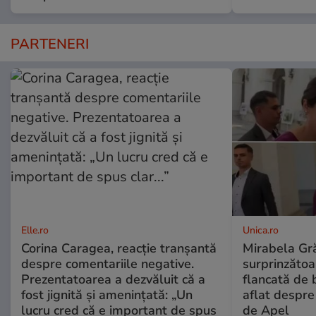
PARTENERI
Elle.ro
Unica.ro
Corina Caragea, reacție tranșantă
Mirabela Gră
despre comentariile negative.
surprinzătoar
Prezentatoarea a dezvăluit că a
flancată de 
fost jignită și amenințată: „Un
aflat despre
lucru cred că e important de spus
de Apel