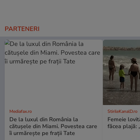
PARTENERI
Mediafax.ro
StirileKanalD.ro
De la luxul din România la
Femeie lovit
cătușele din Miami. Povestea care
făcea plajă: „
îi urmărește pe frații Tate