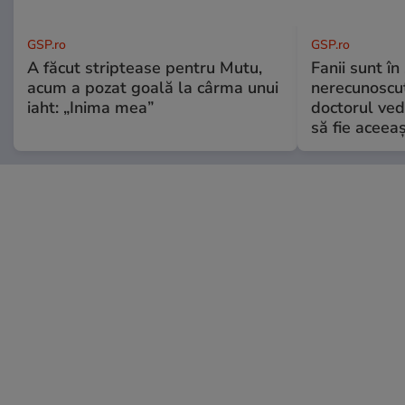
GSP.ro
GSP.ro
A făcut striptease pentru Mutu,
Fanii sunt în 
acum a pozat goală la cârma unui
nerecunoscut
iaht: „Inima mea”
doctorul ved
să fie aceea