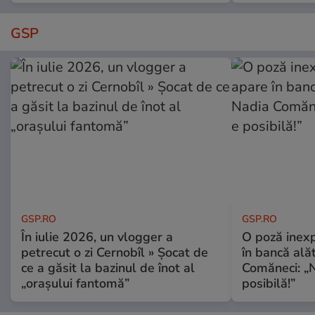
GSP
GSP.RO
GSP.RO
În iulie 2026, un vlogger a
O poză inexp
petrecut o zi Cernobîl » Șocat de
în bancă ală
ce a găsit la bazinul de înot al
Comăneci: „N
„orașului fantomă”
posibilă!”