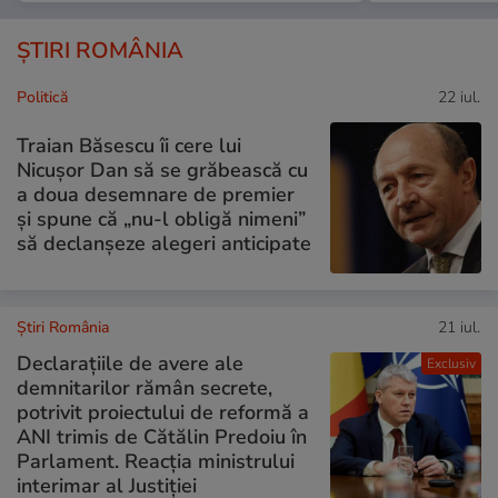
ȘTIRI ROMÂNIA
Politică
22 iul.
Traian Băsescu îi cere lui
Nicușor Dan să se grăbească cu
a doua desemnare de premier
și spune că „nu-l obligă nimeni”
să declanșeze alegeri anticipate
Știri România
21 iul.
Declarațiile de avere ale
Exclusiv
demnitarilor rămân secrete,
potrivit proiectului de reformă a
ANI trimis de Cătălin Predoiu în
Parlament. Reacția ministrului
interimar al Justiției