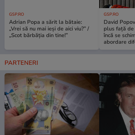
GSP.RO
GSP.RO
Adrian Popa a sărit la bătaie:
David Popovi
„Vrei să nu mai ieși de aici viu?” /
plus față de
„Scot bărbăția din tine!”
încă se schi
abordare dif
PARTENERI