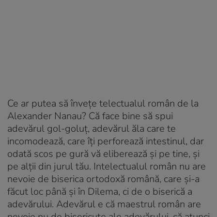
Ce ar putea să învețe telectualul român de la
Alexander Nanau? Că face bine să spui
adevărul gol-goluț, adevărul ăla care te
incomodează, care îți perforează intestinul, dar
odată scos pe gură vă eliberează și pe tine, și
pe alții din jurul tău. Intelectualul român nu are
nevoie de biserica ortodoxă română, care și-a
făcut loc până și în Dilema, ci de o biserică a
adevărului. Adevărul e că maestrul român are
nevoie nu de bisericuțe ale adevărului, că atunci