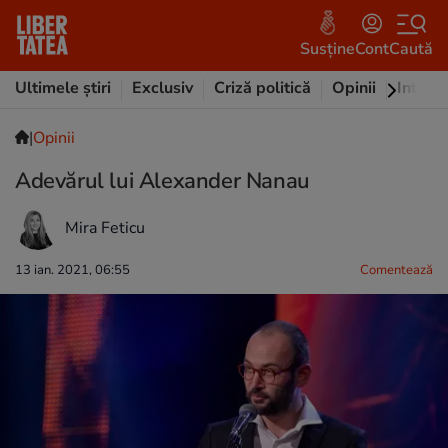
Susține
Cont
Caută
Ultimele știri
Exclusiv
Criză politică
Opinii
Intervi
|
Opinii
Adevărul lui Alexander Nanau
Mira Feticu
13 ian. 2021, 06:55
Comentează