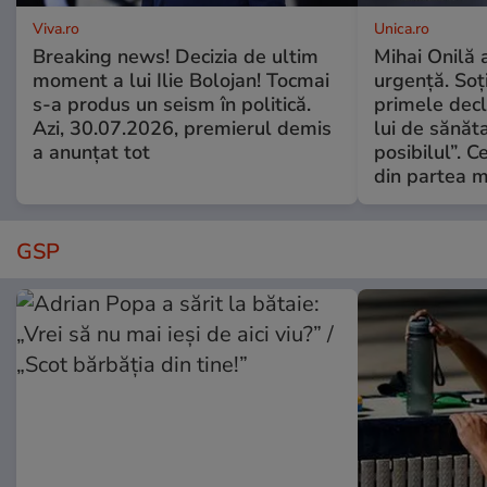
Viva.ro
Unica.ro
Breaking news! Decizia de ultim
Mihai Onilă 
moment a lui Ilie Bolojan! Tocmai
urgență. Soți
s-a produs un seism în politică.
primele decl
Azi, 30.07.2026, premierul demis
lui de sănăta
a anunțat tot
posibilul”. C
din partea m
GSP