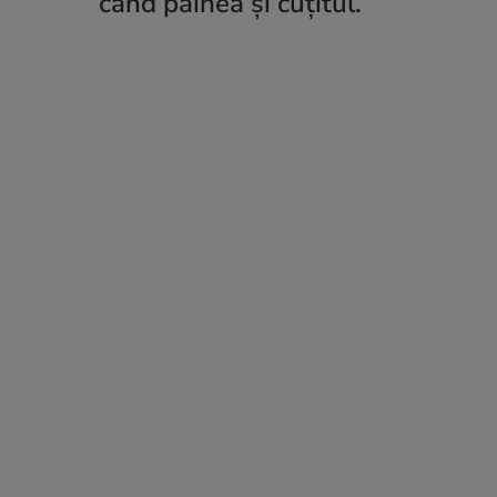
când pâinea și cuțitul.