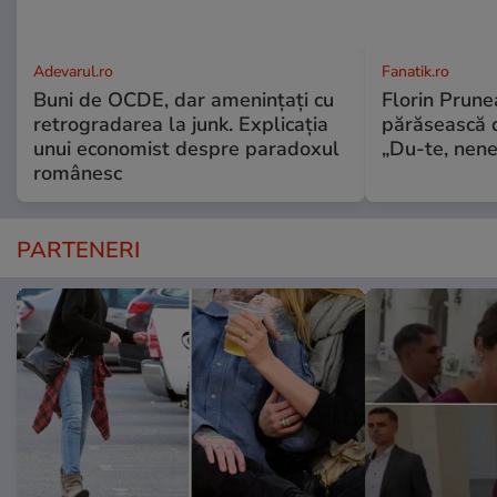
Adevarul.ro
Fanatik.ro
Buni de OCDE, dar amenințați cu
Florin Prunea
retrogradarea la junk. Explicația
părăsească 
unui economist despre paradoxul
„Du-te, nene,
românesc
PARTENERI