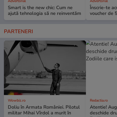
Advertorial
Advertorial
Smart is the new chic: Cum ne
Înscrie-te ac
ajută tehnologia să ne reinventăm
voucher de 5
PARTENERI
Wowbiz.ro
Redactia.ro
Doliu în Armata României. Pilotul
Atentie! Augu
militar Mihai Vîrdol a murit în
deschide dr