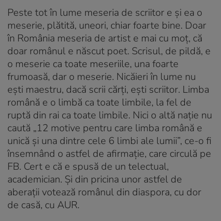
Peste tot în lume meseria de scriitor e și ea o
meserie, plătită, uneori, chiar foarte bine. Doar
în România meseria de artist e mai cu moț, că
doar românul e născut poet. Scrisul, de pildă, e
o meserie ca toate meseriile, una foarte
frumoasă, dar o meserie. Nicăieri în lume nu
ești maestru, dacă scrii cărți, ești scriitor. Limba
română e o limbă ca toate limbile, la fel de
ruptă din rai ca toate limbile. Nici o altă nație nu
caută „12 motive pentru care limba română e
unică și una dintre cele 6 limbi ale lumii”, ce-o fi
însemnând o astfel de afirmație, care circulă pe
FB. Cert e că e spusă de un telectual,
academician. Și din pricina unor astfel de
aberații votează românul din diaspora, cu dor
de casă, cu AUR.