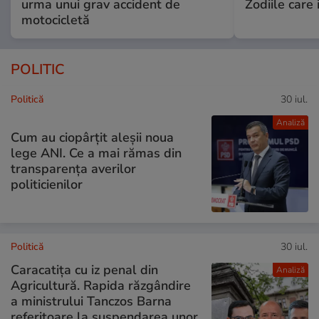
urma unui grav accident de
Zodiile care 
motocicletă
POLITIC
Politică
30 iul.
Analiză
Cum au ciopârțit aleșii noua
lege ANI. Ce a mai rămas din
transparența averilor
politicienilor
Politică
30 iul.
Caracatița cu iz penal din
Analiză
Agricultură. Rapida răzgândire
a ministrului Tanczos Barna
referitoare la suspendarea unor