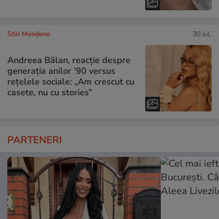
Stiri Mondene
30 iul.
Andreea Bălan, reacție despre
generația anilor ’90 versus
rețelele sociale: „Am crescut cu
casete, nu cu stories”
PARTENERI