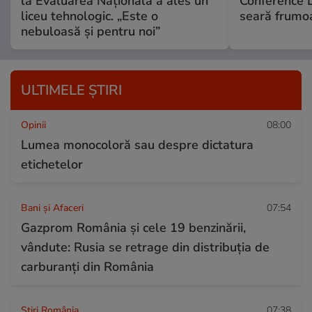
la Evaluarea Națională a ales un
Conference 
liceu tehnologic. „Este o
seară frumo
nebuloasă și pentru noi”
ULTIMELE ȘTIRI
Opinii
08:00
Lumea monocoloră sau despre dictatura
etichetelor
Bani și Afaceri
07:54
Gazprom România și cele 19 benzinării,
vândute: Rusia se retrage din distribuția de
carburanți din România
Știri România
07:38