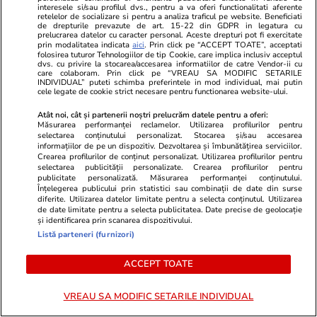
a privi dincolo de aparențe și de a evalua
interesele si/sau profilul dvs., pentru a va oferi functionalitati aferente
retelelor de socializare si pentru a analiza traficul pe website. Beneficiati
corect comportamentul și deciziile unor
de drepturile prevazute de art. 15-22 din GDPR in legatura cu
prelucrarea datelor cu caracter personal. Aceste drepturi pot fi exercitate
apropiați
prin modalitatea indicata
aici
. Prin click pe “ACCEPT TOATE”, acceptati
folosirea tuturor Tehnologiilor de tip Cookie, care implica inclusiv acceptul
dvs. cu privire la stocarea/accesarea informatiilor de catre Vendor-ii cu
care colaboram. Prin click pe “VREAU SA MODIFIC SETARILE
INDIVIDUAL” puteti schimba preferintele in mod individual, mai putin
cele legate de cookie strict necesare pentru functionarea website-ului.
Atât noi, cât și partenerii noștri prelucrăm datele pentru a oferi:
Măsurarea performanței reclamelor. Utilizarea profilurilor pentru
selectarea conținutului personalizat. Stocarea și/sau accesarea
informațiilor de pe un dispozitiv. Dezvoltarea și îmbunătățirea serviciilor.
Crearea profilurilor de conținut personalizat. Utilizarea profilurilor pentru
selectarea publicității personalizate. Crearea profilurilor pentru
publicitate personalizată. Măsurarea performanței conținutului.
Înțelegerea publicului prin statistici sau combinații de date din surse
diferite. Utilizarea datelor limitate pentru a selecta conținutul. Utilizarea
de date limitate pentru a selecta publicitatea. Date precise de geolocație
și identificarea prin scanarea dispozitivului.
Listă parteneri (furnizori)
Lifestyle
30 iul.
Lifestyle
ACCEPT TOATE
O carte dispărută de aproape 150
Postul Sfinte
de ani a fost găsită ascunsă într-
Adormirii Ma
VREAU SA MODIFIC SETARILE INDIVIDUAL
un șemineu și returnată unei
mănâncă în 