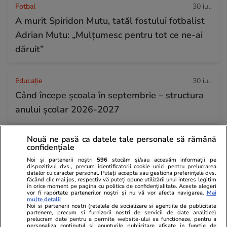
Fotbal
30 iul.
A murit Spiridon Mutu, tatăl fostului fotbalist
Adrian Mutu: „Mulțumesc pentru tot ce ne-ai
dăruit”
Educație
30 iul.
Când începe şcoala în septembrie – structura
anului şcolar 2026-2027
Nouă ne pasă ca datele tale personale să rămână
Știri România
30 iul.
confidențiale
Rezultatele loto din 30 iulie 2026. Numerele
Noi și partenerii noștri
596
stocăm și/sau accesăm informații pe
dispozitivul dvs., precum identificatorii cookie unici pentru prelucrarea
câștigătoare extrase joi
datelor cu caracter personal. Puteți accepta sau gestiona preferințele dvs.
făcând clic mai jos, respectiv vă puteți opune utilizării unui interes legitim
în orice moment pe pagina cu politica de confidențialitate. Aceste alegeri
vor fi raportate partenerilor noștri și nu vă vor afecta navigarea.
Mai
multe detalii
Horoscop
30 iul.
Noi si partenerii nostri (retelele de socializare si agentiile de publicitate
partenere, precum si furnizorii nostri de servicii de date analitice)
Horoscop 31 iulie 2026. Scorpionii au șansa de
prelucram date pentru a permite website-ului sa functioneze, pentru a
personaliza continutul si anunturile publicitare afisate in functie de