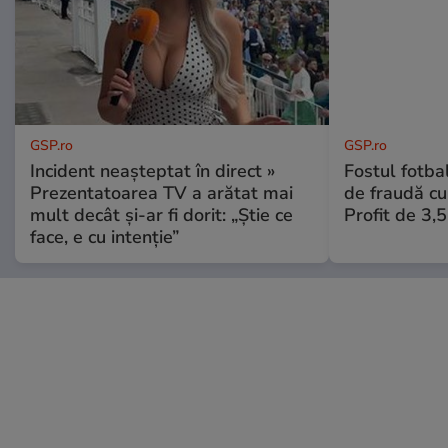
GSP.ro
GSP.ro
Incident neașteptat în direct »
Fostul fotba
Prezentatoarea TV a arătat mai
de fraudă cu 
mult decât și-ar fi dorit: „Știe ce
Profit de 3,
face, e cu intenție”