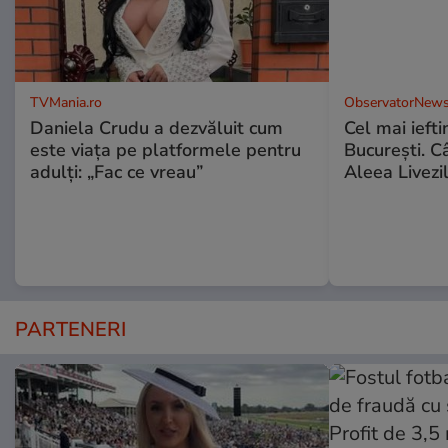
TVMania.ro
ObservatorNews
Daniela Crudu a dezvăluit cum
Cel mai ieft
este viața pe platformele pentru
Bucureşti. C
adulți: „Fac ce vreau”
Aleea Livezil
PARTENERI