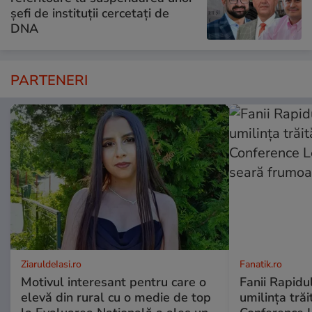
șefi de instituții cercetați de
DNA
PARTENERI
ZiaruldeIasi.ro
Fanatik.ro
Motivul interesant pentru care o
Fanii Rapidul
elevă din rural cu o medie de top
umilința tră