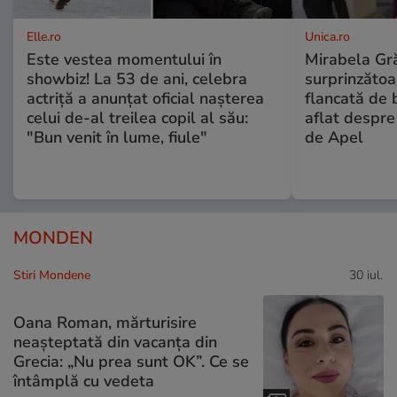
Elle.ro
Unica.ro
Este vestea momentului în
Mirabela Gră
showbiz! La 53 de ani, celebra
surprinzătoar
actriță a anunțat oficial nașterea
flancată de 
celui de-al treilea copil al său:
aflat despre
"Bun venit în lume, fiule"
de Apel
MONDEN
Stiri Mondene
30 iul.
Oana Roman, mărturisire
neașteptată din vacanța din
Grecia: „Nu prea sunt OK”. Ce se
întâmplă cu vedeta