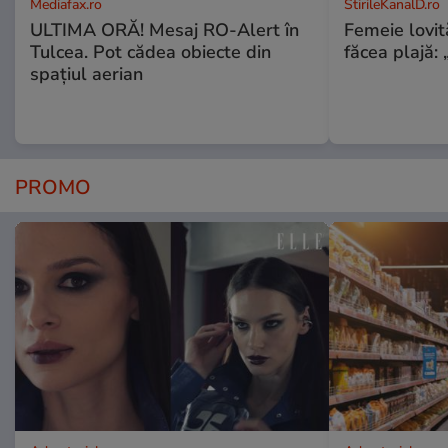
Mediafax.ro
StirileKanalD.ro
ULTIMA ORĂ! Mesaj RO-Alert în
Femeie lovit
Tulcea. Pot cădea obiecte din
făcea plajă: „
spațiul aerian
PROMO