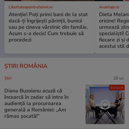
Libertateapentrufemei.ro
Avantaje.ro
Atenție! Poți primi bani de la stat
Dieta Melan
dacă-ți îngrijești părinții, bunicii
oricine! Regi
sau pe cineva vârstnic din familie.
urmează zilni
Acum s-a decis! Cum trebuie să
specialiști! 
procedezi
fiecare zi și 
acestui stil 
ȘTIRI ROMÂNIA
Ştiri
29 iul.
Exclusiv
Diana Buzoianu acuză că
încearcă în zadar să intre în
audiență la procuroarea
generală a României: „Am
rămas șocată!”