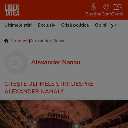
Susține
Cont
Caută
Ultimele știri
Exclusiv
Criză politică
Opinii
Intervi
|
|
Persoane
Alexander Nanau
Alexander Nanau
CITEŞTE ULTIMELE ŞTIRI DESPRE
ALEXANDER NANAU!