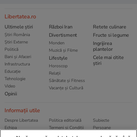
Libertatea.ro
Ultimele știri
Război Iran
Retete culinare
Știri România
Divertisment
Fructe si legume
Știri Externe
Monden
Ingrijirea
plantelor
Politică
Muzică și Filme
Bani și Afaceri
Cele mai citite
Lifestyle
știri
Infrastructura
Horoscop
Educație
Relații
Tehnologie
Sănătate și Fitness
Video
Vacanțe și Cultură
Opinii
Informații utile
Despre Libertatea
Politica editorială
Subiecte
Echipa
Termeni și Conditii
Persoane
Publicitate
Abonamente
Sitemap