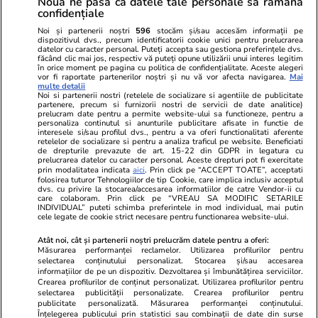
Nouă ne pasă ca datele tale personale să rămână
confidențiale
Politica de
Autori
confidențialitate
Noi și partenerii noștri
596
stocăm și/sau accesăm informații pe
dispozitivul dvs., precum identificatorii cookie unici pentru prelucrarea
datelor cu caracter personal. Puteți accepta sau gestiona preferințele dvs.
Ringier România
făcând clic mai jos, respectiv vă puteți opune utilizării unui interes legitim
în orice moment pe pagina cu politica de confidențialitate. Aceste alegeri
vor fi raportate partenerilor noștri și nu vă vor afecta navigarea.
Mai
Libertatea pentru
ELLE
Locuri de muncă
multe detalii
femei
Noi si partenerii nostri (retelele de socializare si agentiile de publicitate
Gazeta Sporturilor
Imobiliare.ro
partenere, precum si furnizorii nostri de servicii de date analitice)
Unica.ro
prelucram date pentru a permite website-ului sa functioneze, pentru a
Stiri mondene
Jobradar24
personaliza continutul si anunturile publicitare afisate in functie de
Program TV
Calculator sarcina
Imoradar24
interesele si/sau profilul dvs., pentru a va oferi functionalitati aferente
retelelor de socializare si pentru a analiza traficul pe website. Beneficiati
Avantaje
Ajută Copiii
Colecții Libertatea
de drepturile prevazute de art. 15-22 din GDPR in legatura cu
prelucrarea datelor cu caracter personal. Aceste drepturi pot fi exercitate
prin modalitatea indicata
aici
. Prin click pe “ACCEPT TOATE”, acceptati
Pariază responsabil! Decizia ONJN nr. 821/25.09.2025.
folosirea tuturor Tehnologiilor de tip Cookie, care implica inclusiv acceptul
dvs. cu privire la stocarea/accesarea informatiilor de catre Vendor-ii cu
Jocurile de noroc sunt interzise minorilor.
care colaboram. Prin click pe “VREAU SA MODIFIC SETARILE
INDIVIDUAL” puteti schimba preferintele in mod individual, mai putin
cele legate de cookie strict necesare pentru functionarea website-ului.
© 2026 Ringier Romania. Toate drepturile rezervate
Atât noi, cât și partenerii noștri prelucrăm datele pentru a oferi:
Măsurarea performanței reclamelor. Utilizarea profilurilor pentru
selectarea conținutului personalizat. Stocarea și/sau accesarea
informațiilor de pe un dispozitiv. Dezvoltarea și îmbunătățirea serviciilor.
Crearea profilurilor de conținut personalizat. Utilizarea profilurilor pentru
Actualizare preferințe cookies
selectarea publicității personalizate. Crearea profilurilor pentru
publicitate personalizată. Măsurarea performanței conținutului.
Înțelegerea publicului prin statistici sau combinații de date din surse