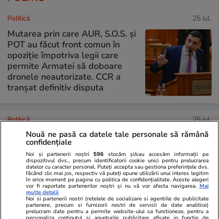
Politică
25 iul.
Mutarea prin care AUR, S.O.S. și
POT au făcut front comun în
opoziție împotriva legii care
permite Armatei să doboare
dronele neautorizate. CCR a
tranșat definitiv disputa
Politică
25 iul.
Nouă ne pasă ca datele tale personale să rămână
Cum a apărut Mirabela
confidențiale
Grădinaru la întâlnirea cu
Noi și partenerii noștri
596
stocăm și/sau accesăm informații pe
președinta Indiei, Droupadi
dispozitivul dvs., precum identificatorii cookie unici pentru prelucrarea
Murmu, la Palatul Cotroceni.
datelor cu caracter personal. Puteți accepta sau gestiona preferințele dvs.
făcând clic mai jos, respectiv vă puteți opune utilizării unui interes legitim
Motivul pentru care a ales o
în orice moment pe pagina cu politica de confidențialitate. Aceste alegeri
vor fi raportate partenerilor noștri și nu vă vor afecta navigarea.
Mai
rochie galbenă
multe detalii
Noi si partenerii nostri (retelele de socializare si agentiile de publicitate
partenere, precum si furnizorii nostri de servicii de date analitice)
prelucram date pentru a permite website-ului sa functioneze, pentru a
personaliza continutul si anunturile publicitare afisate in functie de