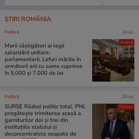
ȘTIRI ROMÂNIA
Politică
24 iul.
Analiză
Marii câștigători ai legii
salarizării unitare:
parlamentarii. Lefuri mărite în
următorii ani cu sume cuprinse
în 5.000 și 7.000 de lei
Politică
24 iul.
SURSE Război politic total. PNL
Exclusiv
pregătește trimiterea acasă a
garniturilor doi și trei din
instituțiile statului și
deconcentratele ocupate de