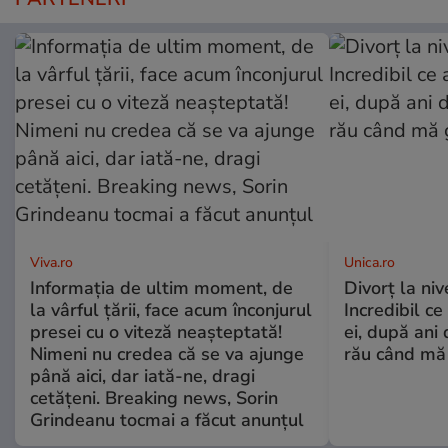
Viva.ro
Unica.ro
Informația de ultim moment, de
Divorț la nive
la vârful țării, face acum înconjurul
Incredibil ce
presei cu o viteză neașteptată!
ei, după ani 
Nimeni nu credea că se va ajunge
rău când mă
până aici, dar iată-ne, dragi
cetățeni. Breaking news, Sorin
Grindeanu tocmai a făcut anunțul