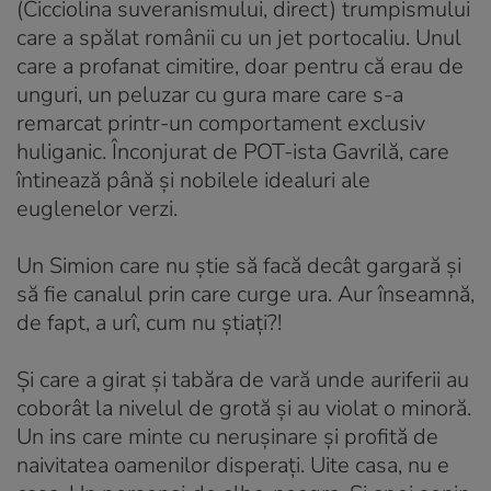
(Cicciolina suveranismului, direct) trumpismului
care a spălat românii cu un jet portocaliu. Unul
care a profanat cimitire, doar pentru că erau de
unguri, un peluzar cu gura mare care s-a
remarcat printr-un comportament exclusiv
huliganic. Înconjurat de POT-ista Gavrilă, care
întinează până și nobilele idealuri ale
euglenelor verzi.
Un Simion care nu știe să facă decât gargară și
să fie canalul prin care curge ura. Aur înseamnă,
de fapt, a urî, cum nu știați?!
Și care a girat și tabăra de vară unde auriferii au
coborât la nivelul de grotă și au violat o minoră.
Un ins care minte cu nerușinare și profită de
naivitatea oamenilor disperați. Uite casa, nu e