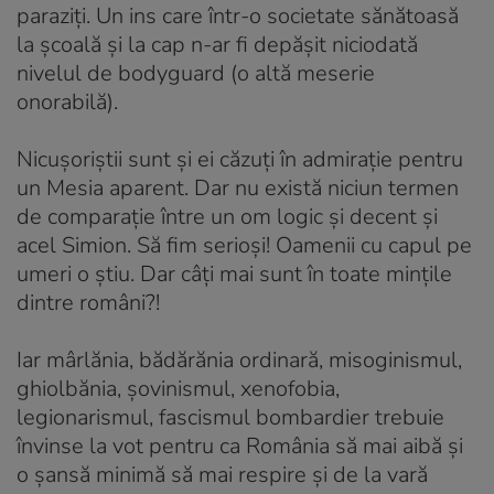
paraziți. Un ins care într-o societate sănătoasă
la școală și la cap n-ar fi depășit niciodată
nivelul de bodyguard (o altă meserie
onorabilă).
Nicușoriștii sunt și ei căzuți în admirație pentru
un Mesia aparent. Dar nu există niciun termen
de comparație între un om logic și decent și
acel Simion. Să fim serioși! Oamenii cu capul pe
umeri o știu. Dar câți mai sunt în toate mințile
dintre români?!
Iar mârlănia, bădărănia ordinară, misoginismul,
ghiolbănia, șovinismul, xenofobia,
legionarismul, fascismul bombardier trebuie
învinse la vot pentru ca România să mai aibă și
o șansă minimă să mai respire și de la vară