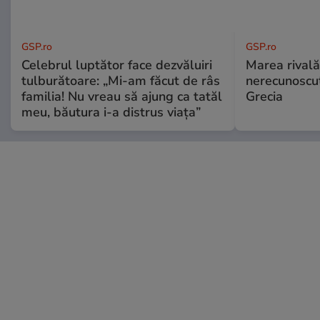
GSP.ro
GSP.ro
Celebrul luptător face dezvăluiri
Marea rivală
tulburătoare: „Mi-am făcut de râs
nerecunoscut
familia! Nu vreau să ajung ca tatăl
Grecia
meu, băutura i-a distrus viața”