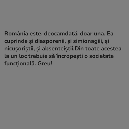
România este, deocamdată, doar una. Ea
cuprinde și diasporenii, și simionagiii, și
nicușoriștii, și absenteiștii.Din toate acestea
la un loc trebuie să încropești o societate
funcțională. Greu!