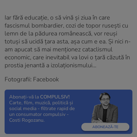
Iar fără educație, o să vină și ziua în care
fascismul bombardier, cozi de topor rusești cu
lemn de la pădurea românească, vor reuși
totuși să ucidă țara asta, așa cum e ea. Și nici n-
am apucat să mai menționez cataclismul
economic, care inevitabil va lovi o țară căzută în
prostia jenantă a izolaționismului…
Fotografii: Facebook
Abonați-vă la
COMPULSIV!
Carte, film, muzică, politică și
social media - filtrate rapid de
un consumator compulsiv -
Costi Rogozanu.
ABONEAZĂ-TE