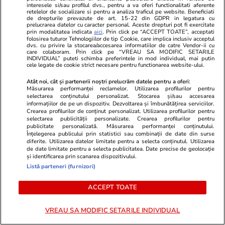
PARTENERI
interesele si/sau profilul dvs., pentru a va oferi functionalitati aferente
retelelor de socializare si pentru a analiza traficul pe website. Beneficiati
de drepturile prevazute de art. 15-22 din GDPR in legatura cu
prelucrarea datelor cu caracter personal. Aceste drepturi pot fi exercitate
prin modalitatea indicata
aici
. Prin click pe “ACCEPT TOATE”, acceptati
folosirea tuturor Tehnologiilor de tip Cookie, care implica inclusiv acceptul
dvs. cu privire la stocarea/accesarea informatiilor de catre Vendor-ii cu
care colaboram. Prin click pe “VREAU SA MODIFIC SETARILE
INDIVIDUAL” puteti schimba preferintele in mod individual, mai putin
cele legate de cookie strict necesare pentru functionarea website-ului.
Atât noi, cât și partenerii noștri prelucrăm datele pentru a oferi:
Măsurarea performanței reclamelor. Utilizarea profilurilor pentru
selectarea conținutului personalizat. Stocarea și/sau accesarea
informațiilor de pe un dispozitiv. Dezvoltarea și îmbunătățirea serviciilor.
Crearea profilurilor de conținut personalizat. Utilizarea profilurilor pentru
selectarea publicității personalizate. Crearea profilurilor pentru
publicitate personalizată. Măsurarea performanței conținutului.
Înțelegerea publicului prin statistici sau combinații de date din surse
ZiaruldeIasi.ro
Fanatik.ro
diferite. Utilizarea datelor limitate pentru a selecta conținutul. Utilizarea
de date limitate pentru a selecta publicitatea. Date precise de geolocație
Iașul, pe locul doi în România
Marcel Pușca
și identificarea prin scanarea dispozitivului.
după numărul de locuințe. Cum
Csikszereda 
Listă parteneri (furnizori)
au schimbat comunele
aduce amint
metropolitane harta județului
București și
ACCEPT TOATE
VREAU SA MODIFIC SETARILE INDIVIDUAL