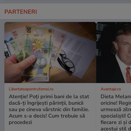
PARTENERI
Libertateapentrufemei.ro
Avantaje.ro
Atenție! Poți primi bani de la stat
Dieta Melan
dacă-ți îngrijești părinții, bunicii
oricine! Regi
sau pe cineva vârstnic din familie.
urmează zilni
Acum s-a decis! Cum trebuie să
specialiști! 
procedezi
fiecare zi și 
acestui stil 