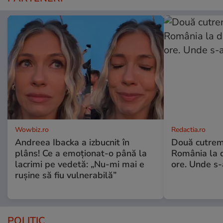
Wowbiz.ro
Redactia.ro
Andreea Ibacka a izbucnit în
Două cutrem
plâns! Ce a emoționat-o până la
România la d
lacrimi pe vedetă: „Nu-mi mai e
ore. Unde s
rușine să fiu vulnerabilă”
POLITIC