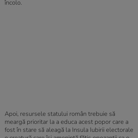
încolo.
Apoi, resursele statului român trebuie să
meargă prioritar la a educa acest popor care a
fost în stare să aleagă la Insula Iubirii electorale
o creatură care își amenință fățiș opozanții ca o