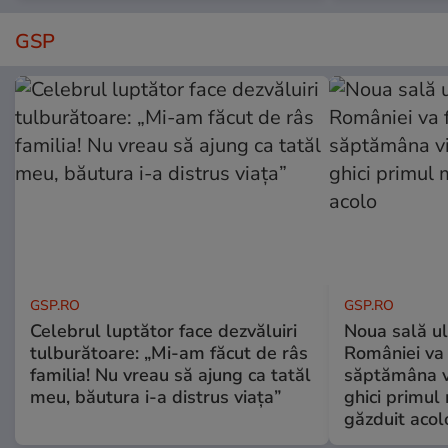
GSP
GSP.RO
GSP.RO
Celebrul luptător face dezvăluiri
Noua sală u
tulburătoare: „Mi-am făcut de râs
României va 
familia! Nu vreau să ajung ca tatăl
săptămâna vi
meu, băutura i-a distrus viața”
ghici primul 
găzduit acol