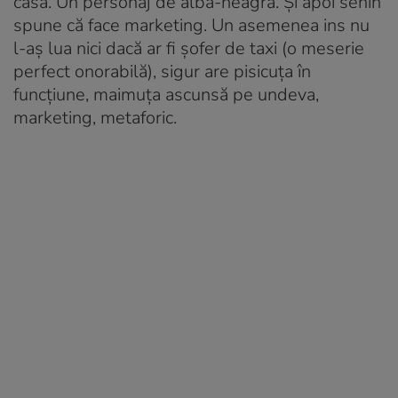
casa. Un personaj de alba-neagra. Și apoi senin
spune că face marketing. Un asemenea ins nu
l-aș lua nici dacă ar fi șofer de taxi (o meserie
perfect onorabilă), sigur are pisicuța în
funcțiune, maimuța ascunsă pe undeva,
marketing, metaforic.