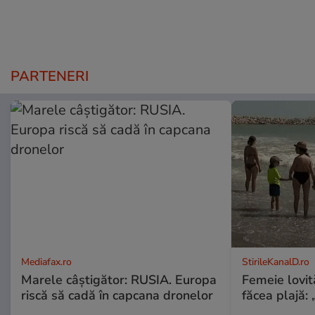
PARTENERI
Mediafax.ro
StirileKanalD.ro
Marele câștigător: RUSIA. Europa
Femeie lovit
riscă să cadă în capcana dronelor
făcea plajă: „