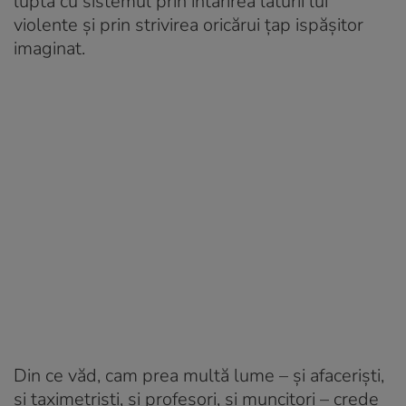
luptă cu sistemul prin întărirea laturii lui
violente și prin strivirea oricărui țap ispășitor
imaginat.
Din ce văd, cam prea multă lume – și afaceriști,
și taximetriști, și profesori, și muncitori – crede