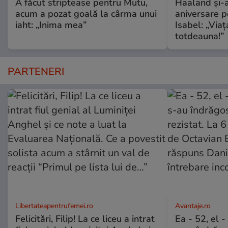
A făcut striptease pentru Mutu,
Haaland și-a
acum a pozat goală la cârma unui
aniversare pe
iaht: „Inima mea”
Isabel: „Via
totdeauna!”
PARTENERI
Libertateapentrufemei.ro
Avantaje.ro
Felicitări, Filip! La ce liceu a intrat
Ea - 52, el 