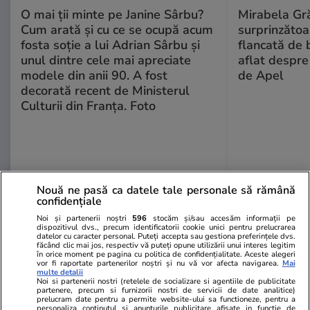
O mai ții minte pe Janine Sârbu?
Mirabela Gră
Cum arată și cu ce se ocupă acum
surprinzătoar
fosta soție a lui Adrian Sârbu și
flancată de 
unul dintre cele mai apreciate
aflat despre
modele din anii 90. A fost
de Apel
decorată recent de Ministerul
Culturii din Franța. Foto
Nouă ne pasă ca datele tale personale să rămână
confidențiale
Noi și partenerii noștri
596
stocăm și/sau accesăm informații pe
MONDEN
dispozitivul dvs., precum identificatorii cookie unici pentru prelucrarea
datelor cu caracter personal. Puteți accepta sau gestiona preferințele dvs.
făcând clic mai jos, respectiv vă puteți opune utilizării unui interes legitim
în orice moment pe pagina cu politica de confidențialitate. Aceste alegeri
Stiri Mondene
17:54
vor fi raportate partenerilor noștri și nu vă vor afecta navigarea.
Mai
multe detalii
Noi si partenerii nostri (retelele de socializare si agentiile de publicitate
partenere, precum si furnizorii nostri de servicii de date analitice)
prelucram date pentru a permite website-ului sa functioneze, pentru a
Eva Măruță a împlinit 11 ani.
personaliza continutul si anunturile publicitare afisate in functie de