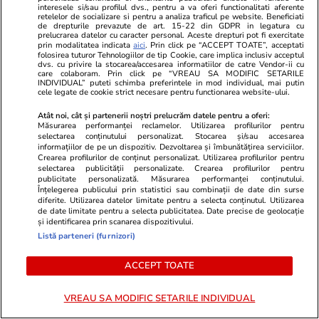
Cum au sărbătorit-o Andra și
interesele si/sau profilul dvs., pentru a va oferi functionalitati aferente
retelelor de socializare si pentru a analiza traficul pe website. Beneficiati
Cătălin în Spania
de drepturile prevazute de art. 15-22 din GDPR in legatura cu
prelucrarea datelor cu caracter personal. Aceste drepturi pot fi exercitate
prin modalitatea indicata
aici
. Prin click pe “ACCEPT TOATE”, acceptati
folosirea tuturor Tehnologiilor de tip Cookie, care implica inclusiv acceptul
dvs. cu privire la stocarea/accesarea informatiilor de catre Vendor-ii cu
care colaboram. Prin click pe “VREAU SA MODIFIC SETARILE
INDIVIDUAL” puteti schimba preferintele in mod individual, mai putin
cele legate de cookie strict necesare pentru functionarea website-ului.
Stiri Mondene
17:17
Atât noi, cât și partenerii noștri prelucrăm datele pentru a oferi:
Măsurarea performanței reclamelor. Utilizarea profilurilor pentru
selectarea conținutului personalizat. Stocarea și/sau accesarea
Artist român jefuit de un șofer
informațiilor de pe un dispozitiv. Dezvoltarea și îmbunătățirea serviciilor.
de Uber care s-a dat drept fost
Crearea profilurilor de conținut personalizat. Utilizarea profilurilor pentru
selectarea publicității personalizate. Crearea profilurilor pentru
polițist: „Mama lui plângea”
publicitate personalizată. Măsurarea performanței conținutului.
Înțelegerea publicului prin statistici sau combinații de date din surse
diferite. Utilizarea datelor limitate pentru a selecta conținutul. Utilizarea
de date limitate pentru a selecta publicitatea. Date precise de geolocație
și identificarea prin scanarea dispozitivului.
Listă parteneri (furnizori)
PARTENERI
ACCEPT TOATE
VREAU SA MODIFIC SETARILE INDIVIDUAL