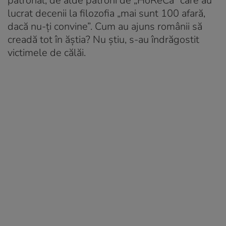
patronal, de alde patroni de „HoReCa” care au
lucrat decenii la filozofia „mai sunt 100 afară,
dacă nu-ți convine”. Cum au ajuns românii să
creadă tot în ăștia? Nu știu, s-au îndrăgostit
victimele de călăi.