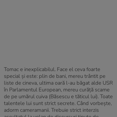
Tomac e inexplicabilul. Face el ceva foarte
special și este: plin de bani, mereu trântit pe
liste de cineva, ultima oară l-au băgat alde USR
în Parlamentul European, mereu curăță scame
de pe umărul cuiva (Băsescu e tăticul lui). Toate
talentele lui sunt strict secrete. Când vorbește,
adorm cameramanii. Trebuie strict interzis
ascultatul la volan de discursuri ținute de