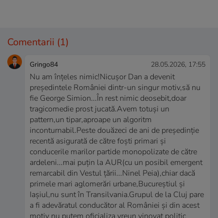
Comentarii
(1)
Gringo84
28.05.2026, 17:55
Nu am înțeles nimic!Nicușor Dan a devenit
președintele României dintr-un singur motiv,să nu
fie George Simion...În rest nimic deosebit,doar
tragicomedie prost jucată.Avem totuși un
pattern,un tipar,aproape un algoritm
inconturnabil.Peste douăzeci de ani de președinție
recentă asigurată de către foști primari și
conducerile marilor partide monopolizate de către
ardeleni...mai puțin la AUR(cu un posibil emergent
remarcabil din Vestul țării...Ninel Peia),chiar dacă
primele mari aglomerări urbane,Bucureștiul și
Iașiul,nu sunt în Transilvania.Grupul de la Cluj pare
a fi adevăratul conducător al României și din acest
motiv nu putem oficializa vreun vinovat politic