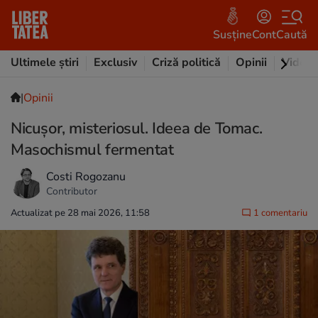
Susține
Cont
Caută
Ultimele știri
Exclusiv
Criză politică
Opinii
Video
|
Opinii
Nicușor, misteriosul. Ideea de Tomac.
Masochismul fermentat
Costi Rogozanu
Contributor
Actualizat pe 28 mai 2026, 11:58
1 comentariu