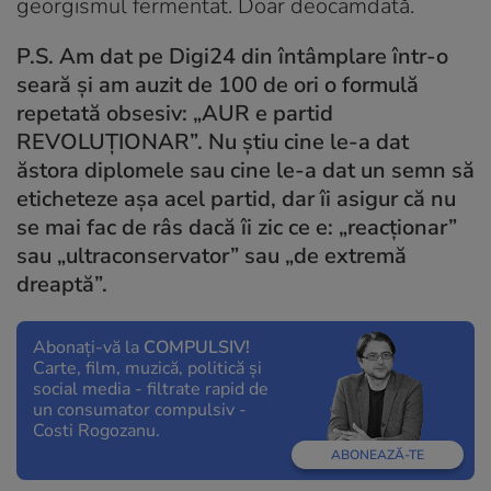
georgismul fermentat. Doar deocamdată.
P.S. Am dat pe Digi24 din întâmplare într-o
seară și am auzit de 100 de ori o formulă
repetată obsesiv: „AUR e partid
REVOLUȚIONAR”. Nu știu cine le-a dat
ăstora diplomele sau cine le-a dat un semn să
eticheteze așa acel partid, dar îi asigur că nu
se mai fac de râs dacă îi zic ce e: „reacționar”
sau „ultraconservator” sau „de extremă
dreaptă”.
Abonați-vă la
COMPULSIV!
Carte, film, muzică, politică și
social media - filtrate rapid de
un consumator compulsiv -
Costi Rogozanu.
ABONEAZĂ-TE