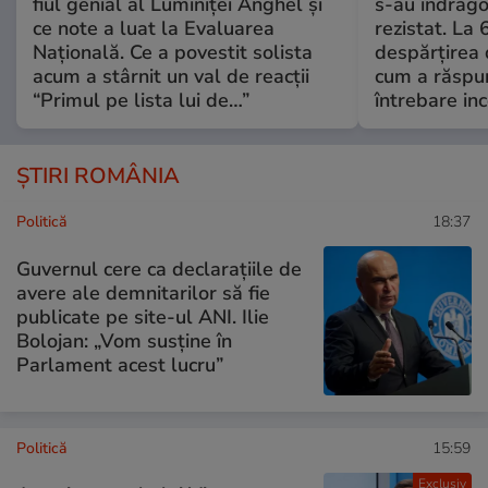
fiul genial al Luminiței Anghel și
s-au îndrăgos
ce note a luat la Evaluarea
rezistat. La 
Națională. Ce a povestit solista
despărțirea 
acum a stârnit un val de reacții
cum a răspu
“Primul pe lista lui de…”
întrebare i
ȘTIRI ROMÂNIA
Politică
18:37
Guvernul cere ca declarațiile de
avere ale demnitarilor să fie
publicate pe site-ul ANI. Ilie
Bolojan: „Vom susține în
Parlament acest lucru”
Politică
15:59
Exclusiv