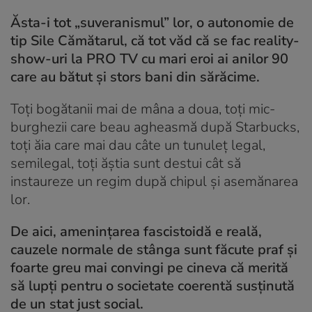
Ăsta-i tot „suveranismul” lor, o autonomie de
tip Sile Cămătarul, că tot văd că se fac reality-
show-uri la PRO TV cu mari eroi ai anilor 90
care au bătut și stors bani din sărăcime.
Toți bogătanii mai de mâna a doua, toți mic-
burghezii care beau agheasmă după Starbucks,
toți ăia care mai dau câte un tunuleț legal,
semilegal, toți ăștia sunt destui cât să
instaureze un regim după chipul și asemănarea
lor.
De aici, amenințarea fascistoidă e reală,
cauzele normale de stânga sunt făcute praf și
foarte greu mai convingi pe cineva că merită
să lupți pentru o societate coerentă susținută
de un stat just social.