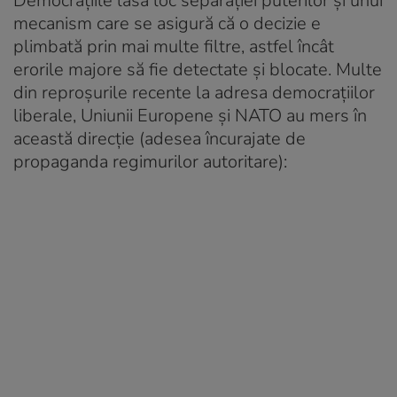
Democrațiile lasă loc separației puterilor și unui
mecanism care se asigură că o decizie e
plimbată prin mai multe filtre, astfel încât
erorile majore să fie detectate și blocate. Multe
din reproșurile recente la adresa democrațiilor
liberale, Uniunii Europene și NATO au mers în
această direcție (adesea încurajate de
propaganda regimurilor autoritare):