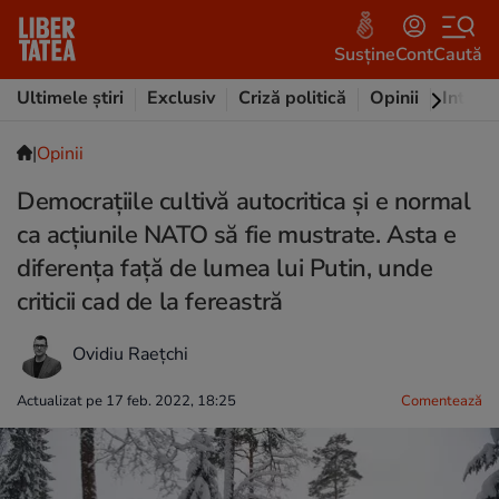
Susține
Cont
Caută
Ultimele știri
Exclusiv
Criză politică
Opinii
Intervi
|
Opinii
Democrațiile cultivă autocritica și e normal
ca acțiunile NATO să fie mustrate. Asta e
diferența față de lumea lui Putin, unde
criticii cad de la fereastră
Ovidiu Raețchi
Actualizat pe 17 feb. 2022, 18:25
Comentează