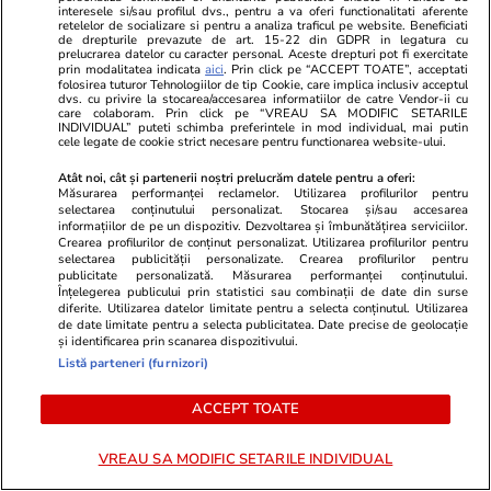
renunțe la propriile aspirații
interesele si/sau profilul dvs., pentru a va oferi functionalitati aferente
retelelor de socializare si pentru a analiza traficul pe website. Beneficiati
de drepturile prevazute de art. 15-22 din GDPR in legatura cu
de politică externă. Apoi a
prelucrarea datelor cu caracter personal. Aceste drepturi pot fi exercitate
prin modalitatea indicata
aici
. Prin click pe “ACCEPT TOATE”, acceptati
cerut NATO să se retragă
folosirea tuturor Tehnologiilor de tip Cookie, care implica inclusiv acceptul
dvs. cu privire la stocarea/accesarea informatiilor de catre Vendor-ii cu
pe vechiul aliniament al
care colaboram. Prin click pe “VREAU SA MODIFIC SETARILE
INDIVIDUAL” puteti schimba preferintele in mod individual, mai putin
Războiului Rece.
cele legate de cookie strict necesare pentru functionarea website-ului.
Atât noi, cât și partenerii noștri prelucrăm datele pentru a oferi:
Măsurarea performanței reclamelor. Utilizarea profilurilor pentru
Rusia și-a dispus militarii în dispozitiv de atac.
selectarea conținutului personalizat. Stocarea și/sau accesarea
informațiilor de pe un dispozitiv. Dezvoltarea și îmbunătățirea serviciilor.
Ar fi total iresponsabil ca un serviciu de
Crearea profilurilor de conținut personalizat. Utilizarea profilurilor pentru
selectarea publicității personalizate. Crearea profilurilor pentru
intelligence
să nu tragă semnalul de alarmă în
publicitate personalizată. Măsurarea performanței conținutului.
aceste condiții. Nu poți ignora realitatea din
Înțelegerea publicului prin statistici sau combinații de date din surse
diferite. Utilizarea datelor limitate pentru a selecta conținutul. Utilizarea
teren de dragul unor raționamente politice.
de date limitate pentru a selecta publicitatea. Date precise de geolocație
și identificarea prin scanarea dispozitivului.
Stalin a făcut asta în 1941 – calculând că ar fi
Listă parteneri (furnizori)
fost absurd ca Hitler să atace URSS -, aruncând
la gunoi zeci de informări care anunțau un
ACCEPT TOATE
iminent atac german (ba chiar interzicând să se
VREAU SA MODIFIC SETARILE INDIVIDUAL
mai discute despre asta).