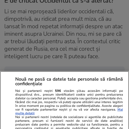
E de criticat Occidentul că s-a alertat?
Li se mai reproșează liderilor occidentali că,
dimpotrivă, au ridicat prea mult miza, că au
lansat în mod repetat informații despre un atac
iminent asupra Ucrainei. Din nou, mi se pare că
ar trebui lăudați pentru asta. În contextul critic
generat de Rusia, era cel mai corect și
inteligent lucru pe care îl puteau face.
Rusia e cea care a construit
Nouă ne pasă ca datele tale personale să rămână
confidențiale
acest climat de incertitudine
Noi și partenerii noștri
596
stocăm și/sau accesăm informații pe
absolută. A adus în jurul
dispozitivul dvs., precum identificatorii cookie unici pentru prelucrarea
datelor cu caracter personal. Puteți accepta sau gestiona preferințele dvs.
Ucrainei cea mai mare
făcând clic mai jos, respectiv vă puteți opune utilizării unui interes legitim
în orice moment pe pagina cu politica de confidențialitate. Aceste alegeri
aglomerație de trupe din
vor fi raportate partenerilor noștri și nu vă vor afecta navigarea.
Mai
multe detalii
ultimele decenii. A cerut
Noi si partenerii nostri (retelele de socializare si agentiile de publicitate
partenere, precum si furnizorii nostri de servicii de date analitice)
statului ucrainean să
prelucram date pentru a permite website-ului sa functioneze, pentru a
personaliza continutul si anunturile publicitare afisate in functie de