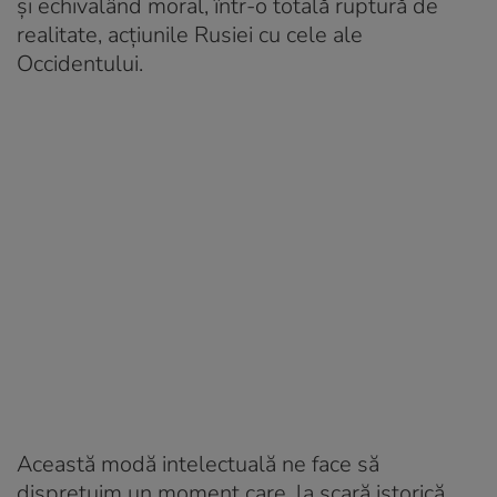
și echivalând moral, într-o totală ruptură de
realitate, acțiunile Rusiei cu cele ale
Occidentului.
Această modă intelectuală ne face să
disprețuim un moment care, la scară istorică,