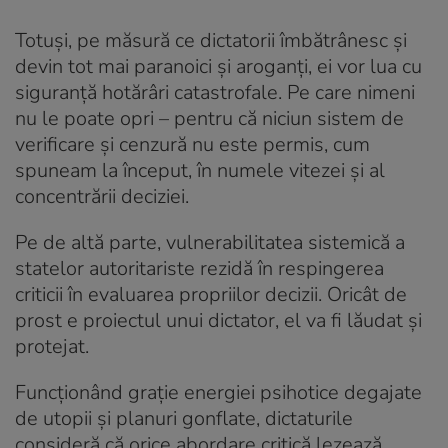
Totuși, pe măsură ce dictatorii îmbătrânesc și
devin tot mai paranoici și aroganți, ei vor lua cu
siguranță hotărâri catastrofale. Pe care nimeni
nu le poate opri – pentru că niciun sistem de
verificare și cenzură nu este permis, cum
spuneam la început, în numele vitezei și al
concentrării deciziei.
Pe de altă parte, vulnerabilitatea sistemică a
statelor autoritariste rezidă în respingerea
criticii în evaluarea propriilor decizii. Oricât de
prost e proiectul unui dictator, el va fi lăudat și
protejat.
Funcționând grație energiei psihotice degajate
de utopii și planuri gonflate, dictaturile
consideră că orice abordare critică lezează