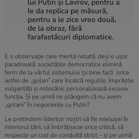
lui Putin și Lavrov, pentru a
le da replica pe măsură,
pentru a le zice vreo două,
de la obraz, fără
farafastâcuri diplomatice.
E o observație care merită notată, deși e ușor
paradoxală: societățile democratice elimină
ferm de la vârful sistemului (și bine fac!) orice
astfel de „golan” care încalcă regulile, împrăștie
vulgarități și mitocănii, personalizează excesiv
funcția. Și pe urmă ne plângem că nu avem
„golani” în negocierile cu Putin?
Le pretindem liderilor noștri să fie mielușei în
interiorul țării, să îmbrățișeze orice critică, să
respecte un cod de conduită strict – și pe urmă