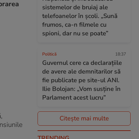
ibrarea
sistemelor de bruiaj ale
telefoanelor în școli. „Sună
frumos, ca-n filmele cu
spioni, dar nu se poate”
Politică
18:37
Guvernul cere ca declarațiile
de avere ale demnitarilor să
fie publicate pe site-ul ANI.
Ilie Bolojan: „Vom susține în
Parlament acest lucru”
,
Citește mai multe
nsiunile
TRENDING