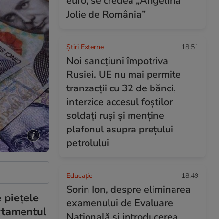
euro, se credea „Angelina
Jolie de România”
Știri Externe
18:51
Noi sancțiuni împotriva
Rusiei. UE nu mai permite
tranzacții cu 32 de bănci,
interzice accesul foștilor
soldați ruși și menține
plafonul asupra prețului
petrolului
Educație
18:49
Sorin Ion, despre eliminarea
e piețele
examenului de Evaluare
ortamentul
Națională și introducerea