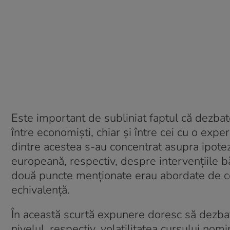
Este important de subliniat faptul că dezba
între economiști, chiar și între cei cu o exp
dintre acestea s-au concentrat asupra ipote
europeană, respectiv, despre intervențiile bă
două puncte menționate erau abordate de cel
echivalență.
În această scurtă expunere doresc să dezbat
nivelul, respectiv, volatilitatea cursului no