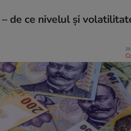
 de ce nivelul și volatilita
29
C