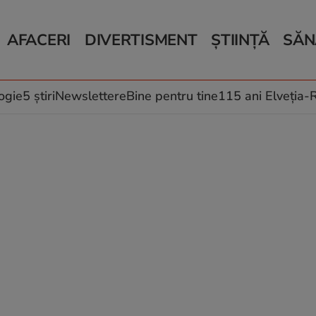
AFACERI
DIVERTISMENT
ȘTIINȚĂ
SĂN
Bani și Afaceri
Monden
Știri Știință
Știri 
Auto
Horoscop
Schimbări climati
Relații
Locuri de muncă
Muzică și Filme
Rețete
ogie
5 știri
Newslettere
Bine pentru tine
115 ani Elveția
Imobiliare.ro
Vacanțe și Cultură
Fructe
eJobs.ro
Îngriji