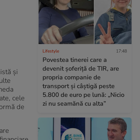
Lifestyle
17:48
Povestea tinerei care a
devenit șoferiță de TIR, are
stă și
propria companie de
ulte
transport și câștigă peste
oneda
5.800 de euro pe lună: „Nicio
ate, cele
zi nu seamănă cu alta”
formă de
are
financiare
.