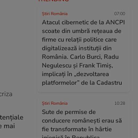
Știri România
07:00
Atacul cibernetic de la ANCPI
scoate din umbră rețeaua de
firme cu relații politice care
digitalizează instituții din
România. Carlo Burci, Radu
Negulescu și Frank Timiș,
implicați în „dezvoltarea
platformelor” de la Cadastru
criza
Știri România
10:28
Sute de permise de
tențiale
conducere românești erau să
te mai
fie transformate în hârtie
igienică în Republica