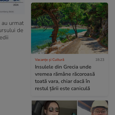
re au urmat
ursului de
edii
Vacanțe și Cultură
18:23
Insulele din Grecia unde
vremea rămâne răcoroasă
toată vara, chiar dacă în
restul țării este caniculă