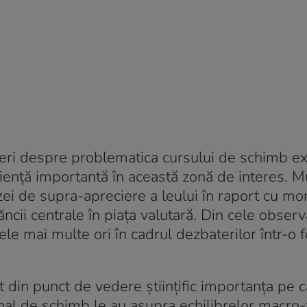
teri despre problematica cursului de schimb exi
eriență importantă în această zonă de interes. M
zei de supra-apreciere a leului în raport cu m
ncii centrale în piața valutară. Din cele observ
e mai multe ori în cadrul dezbaterilor într-o 
 din punct de vedere științific importanța pe c
minal de schimb le au asupra echilibrelor macro-