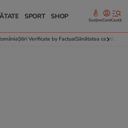
ĂTATE
SPORT
SHOP
Susține
Cont
Caută
Sănătate și Fitness
ce
 culinare
-România
Știri Verificate by Factual
Sănătatea ca stil de vi
 și legume
rea plantelor