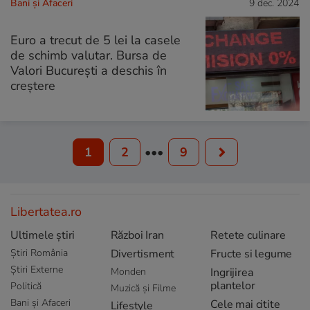
Bani și Afaceri
9 dec. 2024
Euro a trecut de 5 lei la casele
de schimb valutar. Bursa de
Valori București a deschis în
creștere
1
2
•••
9
Libertatea.ro
Ultimele știri
Război Iran
Retete culinare
Știri România
Divertisment
Fructe si legume
Știri Externe
Monden
Ingrijirea
plantelor
Politică
Muzică și Filme
Bani și Afaceri
Cele mai citite
Lifestyle