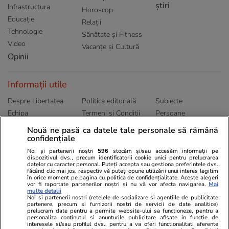
știri
Infrastructura
Horoscop
Educație
Relații
Tehnologie
Sănătate și Fitness
Video
Vacanțe și Cultură
Opinii
Informații utile
Despre Libertatea
Politica editorială
Subiecte
Echipa
Termeni și Conditii
Persoane
Publicitate
Abonamente
Sitemap
Nouă ne pasă ca datele tale personale să rămână
confidențiale
Politica de
Autori
confidențialitate
Noi și partenerii noștri
596
stocăm și/sau accesăm informații pe
dispozitivul dvs., precum identificatorii cookie unici pentru prelucrarea
datelor cu caracter personal. Puteți accepta sau gestiona preferințele dvs.
Ringier România
făcând clic mai jos, respectiv vă puteți opune utilizării unui interes legitim
în orice moment pe pagina cu politica de confidențialitate. Aceste alegeri
vor fi raportate partenerilor noștri și nu vă vor afecta navigarea.
Mai
Libertatea pentru
ELLE
Locuri de muncă
multe detalii
femei
Noi si partenerii nostri (retelele de socializare si agentiile de publicitate
Gazeta Sporturilor
Imobiliare.ro
partenere, precum si furnizorii nostri de servicii de date analitice)
Unica.ro
prelucram date pentru a permite website-ului sa functioneze, pentru a
Stiri mondene
Jobradar24
personaliza continutul si anunturile publicitare afisate in functie de
Program TV
Calculator sarcina
Imoradar24
interesele si/sau profilul dvs., pentru a va oferi functionalitati aferente