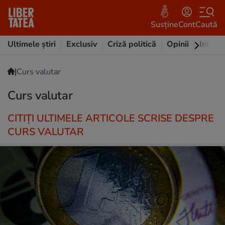
Susține
Cont
Caută
Ultimele știri
Exclusiv
Criză politică
Opinii
Intervi
|
Curs valutar
Curs valutar
CITIȚI ULTIMELE ARTICOLE SCRISE DESPRE
CURS VALUTAR