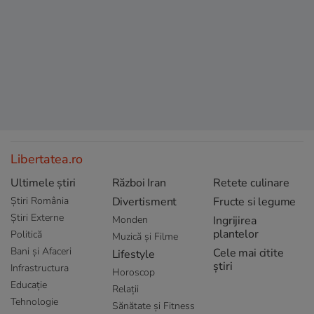
Libertatea.ro
Ultimele știri
Război Iran
Retete culinare
Știri România
Divertisment
Fructe si legume
Știri Externe
Monden
Ingrijirea
plantelor
Politică
Muzică și Filme
Bani și Afaceri
Cele mai citite
Lifestyle
știri
Infrastructura
Horoscop
Educație
Relații
Tehnologie
Sănătate și Fitness