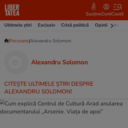
Susține
Cont
Caută
Ultimele știri
Exclusiv
Criză politică
Opinii
Intervi
|
|
Persoane
Alexandru Solomon
Alexandru Solomon
CITEŞTE ULTIMELE ŞTIRI DESPRE
ALEXANDRU SOLOMON!