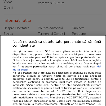
Video
Vacanțe și Cultură
Opinii
Informații utile
Despre Libertatea
Politica editorială
Subiecte
Echipa
Termeni și Conditii
Persoane
Publicitate
Abonamente
Sitemap
Nouă ne pasă ca datele tale personale să rămână
Politica de
Autori
confidențiale
confidențialitate
Noi și partenerii noștri
596
stocăm și/sau accesăm informații pe
dispozitivul dvs., precum identificatorii cookie unici pentru prelucrarea
datelor cu caracter personal. Puteți accepta sau gestiona preferințele dvs.
Ringier România
făcând clic mai jos, respectiv vă puteți opune utilizării unui interes legitim
în orice moment pe pagina cu politica de confidențialitate. Aceste alegeri
vor fi raportate partenerilor noștri și nu vă vor afecta navigarea.
Mai
Libertatea pentru
ELLE
Locuri de muncă
multe detalii
femei
Noi si partenerii nostri (retelele de socializare si agentiile de publicitate
Gazeta Sporturilor
Imobiliare.ro
partenere, precum si furnizorii nostri de servicii de date analitice)
Unica.ro
prelucram date pentru a permite website-ului sa functioneze, pentru a
Stiri mondene
Jobradar24
personaliza continutul si anunturile publicitare afisate in functie de
Program TV
Calculator sarcina
Imoradar24
interesele si/sau profilul dvs., pentru a va oferi functionalitati aferente
retelelor de socializare si pentru a analiza traficul pe website. Beneficiati
Avantaje
Ajută Copiii
Colecții Libertatea
de drepturile prevazute de art. 15-22 din GDPR in legatura cu
prelucrarea datelor cu caracter personal. Aceste drepturi pot fi exercitate
prin modalitatea indicata
aici
. Prin click pe “ACCEPT TOATE”, acceptati
Pariază responsabil! Decizia ONJN nr. 821/25.09.2025.
folosirea tuturor Tehnologiilor de tip Cookie, care implica inclusiv acceptul
Jocurile de noroc sunt interzise minorilor.
dvs. cu privire la stocarea/accesarea informatiilor de catre Vendor-ii cu