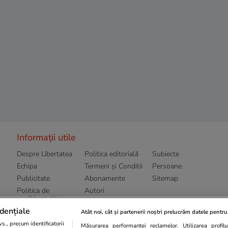
Informații utile
Despre Libertatea
Politica editorială
Subiecte
Echipa
Termeni și Conditii
Persoane
Publicitate
Abonamente
Sitemap
Politica de
Autori
confidențialitate
dențiale
Atât noi, cât și partenerii noștri prelucrăm datele pentru 
., precum identificatorii
Măsurarea performanței reclamelor. Utilizarea profilur