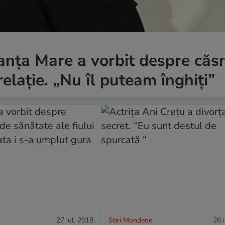
anța Mare a vorbit despre căsn
relație. „Nu îl puteam înghiți”
27 iul. 2018
Stiri Mondene
26 