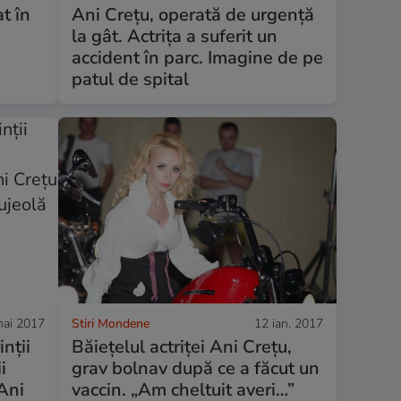
at în
Ani Crețu, operată de urgență
la gât. Actrița a suferit un
accident în parc. Imagine de pe
patul de spital
ai 2017
Stiri Mondene
12 ian. 2017
inții
Băiețelul actriței Ani Crețu,
i
grav bolnav după ce a făcut un
 Ani
vaccin. „Am cheltuit averi…”