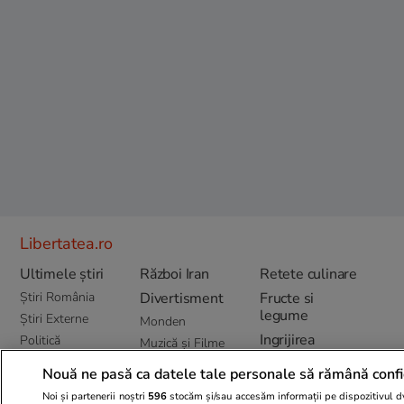
Libertatea.ro
Ultimele știri
Război Iran
Retete culinare
Știri România
Divertisment
Fructe si
legume
Știri Externe
Monden
Ingrijirea
Politică
Muzică și Filme
plantelor
Bani și Afaceri
Lifestyle
Nouă ne pasă ca datele tale personale să rămână confi
Cele mai citite
Infrastructura
Horoscop
știri
Noi și partenerii noștri
596
stocăm și/sau accesăm informații pe dispozitivul dvs