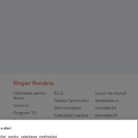
Ringier România
Libertatea pentru
ELLE
Locuri de muncă
femei
Gazeta Sporturilor
Imobiliare.ro
Unica.ro
Stiri mondene
Jobradar24
Program TV
Calculator sarcina
Imoradar24
Avantaje
Ajută Copiii
Colecții Libertatea
a oferi:
Pariază responsabil! Decizia ONJN nr.
ilor pentru selectarea conținutului