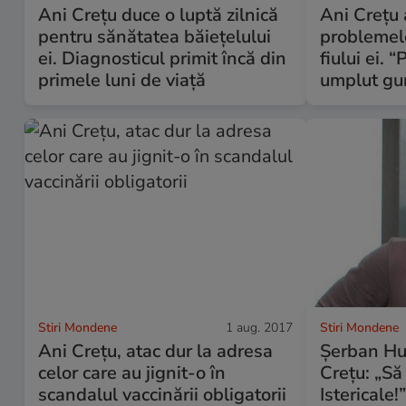
Ani Crețu duce o luptă zilnică
Ani Crețu 
pentru sănătatea băiețelului
problemel
ei. Diagnosticul primit încă din
fiului ei. 
primele luni de viață
umplut gu
Stiri Mondene
1 aug. 2017
Stiri Mondene
Ani Creţu, atac dur la adresa
Șerban Hu
celor care au jignit-o în
Crețu: „Să
scandalul vaccinării obligatorii
Istericale!