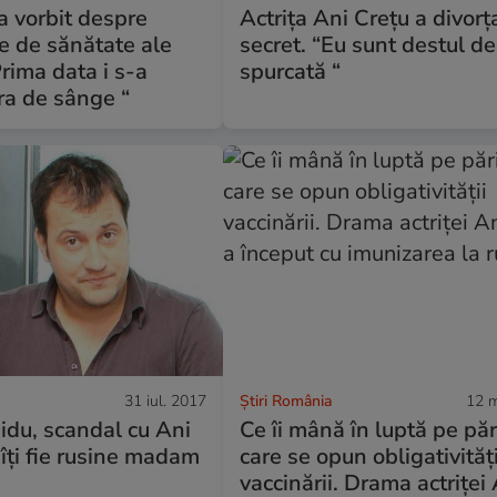
a vorbit despre
Actrița Ani Crețu a divorț
e de sănătate ale
secret. “Eu sunt destul de
“Prima data i s-a
spurcată “
ra de sânge “
31 iul. 2017
Știri România
12 m
idu, scandal cu Ani
Ce îi mână în luptă pe păr
 îți fie rusine madam
care se opun obligativități
”
vaccinării. Drama actriței