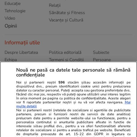
Educație
Relații
Tehnologie
Sănătate și Fitness
Video
Vacanțe și Cultură
Opinii
Informații utile
Despre Libertatea
Politica editorială
Subiecte
Echipa
Termeni și Conditii
Persoane
Publicitate
Abonamente
Sitemap
Nouă ne pasă ca datele tale personale să rămână
confidențiale
Politica de
Autori
confidențialitate
Noi și partenerii noștri
596
stocăm și/sau accesăm informații pe
dispozitivul dvs., precum identificatorii cookie unici pentru prelucrarea
datelor cu caracter personal. Puteți accepta sau gestiona preferințele dvs.
Ringier România
făcând clic mai jos, respectiv vă puteți opune utilizării unui interes legitim
în orice moment pe pagina cu politica de confidențialitate. Aceste alegeri
vor fi raportate partenerilor noștri și nu vă vor afecta navigarea.
Mai
Libertatea pentru
ELLE
Locuri de muncă
multe detalii
femei
Noi si partenerii nostri (retelele de socializare si agentiile de publicitate
Gazeta Sporturilor
Imobiliare.ro
partenere, precum si furnizorii nostri de servicii de date analitice)
Unica.ro
prelucram date pentru a permite website-ului sa functioneze, pentru a
Stiri mondene
Jobradar24
personaliza continutul si anunturile publicitare afisate in functie de
Program TV
Calculator sarcina
Imoradar24
interesele si/sau profilul dvs., pentru a va oferi functionalitati aferente
retelelor de socializare si pentru a analiza traficul pe website. Beneficiati
Avantaje
Ajută Copiii
Colecții Libertatea
de drepturile prevazute de art. 15-22 din GDPR in legatura cu