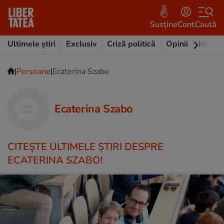
Susține
Cont
Caută
Ultimele știri
Exclusiv
Criză politică
Opinii
Intervi
|
|
Persoane
Ecaterina Szabo
Ecaterina Szabo
CITEŞTE ULTIMELE ŞTIRI DESPRE
ECATERINA SZABO!