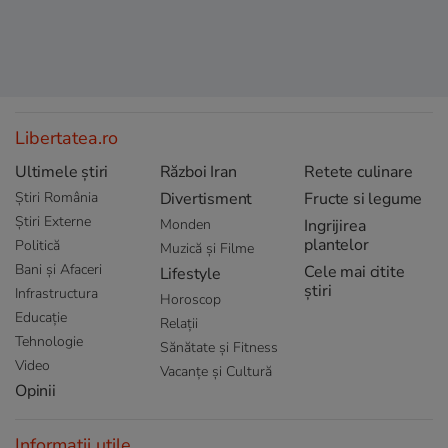
Libertatea.ro
Ultimele știri
Război Iran
Retete culinare
Știri România
Divertisment
Fructe si legume
Știri Externe
Monden
Ingrijirea
plantelor
Politică
Muzică și Filme
Bani și Afaceri
Cele mai citite
Lifestyle
știri
Infrastructura
Horoscop
Educație
Relații
Tehnologie
Sănătate și Fitness
Video
Vacanțe și Cultură
Opinii
Informații utile