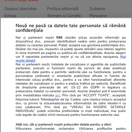
Despre Libertatea
Politica editorială
Subiecte
Echipa
Termeni și Conditii
Persoane
Publicitate
Abonamente
Sitemap
Nouă ne pasă ca datele tale personale să rămână
Politica de
Autori
confidențiale
confidențialitate
Noi și partenerii noștri
596
stocăm și/sau accesăm informații pe
dispozitivul dvs., precum identificatorii cookie unici pentru prelucrarea
datelor cu caracter personal. Puteți accepta sau gestiona preferințele dvs.
Ringier România
făcând clic mai jos, respectiv vă puteți opune utilizării unui interes legitim
în orice moment pe pagina cu politica de confidențialitate. Aceste alegeri
vor fi raportate partenerilor noștri și nu vă vor afecta navigarea.
Mai
Libertatea pentru
ELLE
Locuri de muncă
multe detalii
femei
Noi si partenerii nostri (retelele de socializare si agentiile de publicitate
Gazeta Sporturilor
Imobiliare.ro
partenere, precum si furnizorii nostri de servicii de date analitice)
Unica.ro
prelucram date pentru a permite website-ului sa functioneze, pentru a
Stiri mondene
Jobradar24
personaliza continutul si anunturile publicitare afisate in functie de
Program TV
Calculator sarcina
Imoradar24
interesele si/sau profilul dvs., pentru a va oferi functionalitati aferente
retelelor de socializare si pentru a analiza traficul pe website. Beneficiati
Avantaje
Ajută Copiii
Colecții Libertatea
de drepturile prevazute de art. 15-22 din GDPR in legatura cu
prelucrarea datelor cu caracter personal. Aceste drepturi pot fi exercitate
prin modalitatea indicata
aici
. Prin click pe “ACCEPT TOATE”, acceptati
Pariază responsabil! Decizia ONJN nr. 821/25.09.2025.
folosirea tuturor Tehnologiilor de tip Cookie, care implica inclusiv acceptul
Jocurile de noroc sunt interzise minorilor.
dvs. cu privire la stocarea/accesarea informatiilor de catre Vendor-ii cu
care colaboram. Prin click pe “VREAU SA MODIFIC SETARILE
INDIVIDUAL” puteti schimba preferintele in mod individual, mai putin
cele legate de cookie strict necesare pentru functionarea website-ului.
© 2026 Ringier Romania. Toate drepturile rezervate
Atât noi, cât și partenerii noștri prelucrăm datele pentru a oferi:
Măsurarea performanței reclamelor. Utilizarea profilurilor pentru