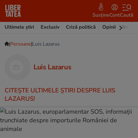
Susține
Cont
Caută
Ultimele știri
Exclusiv
Criză politică
Opinii
Intervi
|
|
Persoane
Luis Lazarus
Luis Lazarus
CITEŞTE ULTIMELE ŞTIRI DESPRE LUIS
LAZARUS!