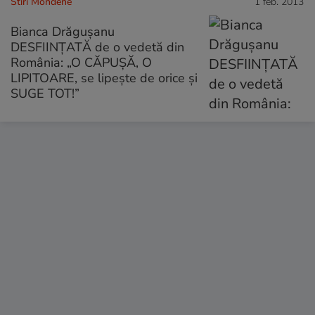
Stiri Mondene
1 feb. 2013
Bianca Drăguşanu
DESFIINŢATĂ de o vedetă din
România: „O CĂPUŞĂ, O
LIPITOARE, se lipeşte de orice şi
SUGE TOT!”