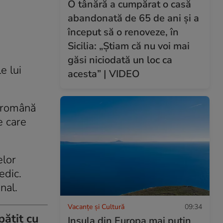
O tânără a cumpărat o casă
abandonată de 65 de ani și a
început să o renoveze, în
Sicilia: „Știam că nu voi mai
găsi niciodată un loc ca
e lui
acesta” | VIDEO
e română
e care
elor
edic.
nal.
Vacanțe și Cultură
09:34
pătit cu
Insula din Europa mai puțin