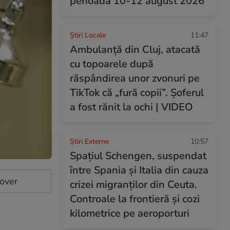
perioada 10-12 august 2026
Știri Locale
11:47
Ambulanță din Cluj, atacată
cu topoarele după
răspândirea unor zvonuri pe
TikTok că „fură copii”. Șoferul
a fost rănit la ochi | VIDEO
Știri Externe
10:57
Spațiul Schengen, suspendat
între Spania și Italia din cauza
cover
crizei migranților din Ceuta.
Controale la frontieră și cozi
kilometrice pe aeroporturi