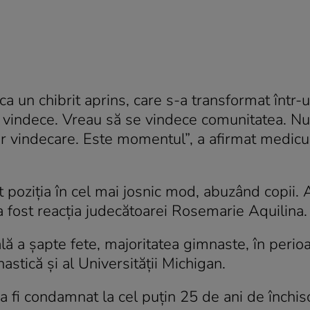
ca un chibrit aprins, care s-a transformat într-
se vindece. Vreau să se vindece comunitatea. N
r vindecare. Este momentul”, a afirmat medicul
sit poziţia în cel mai josnic mod, abuzând copii. A
 a fost reacţia judecătoarei Rosemarie Aquilina
ă a şapte fete, majoritatea gimnaste, în perioa
stică şi al Universităţii Michigan.
a fi condamnat la cel puţin 25 de ani de închis