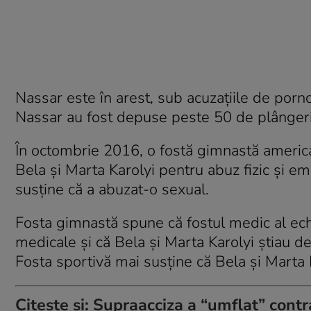
Nassar este în arest, sub acuzaţiile de porno
Nassar au fost depuse peste 50 de plângeri
În octombrie 2016, o fostă gimnastă america
Bela şi Marta Karolyi pentru abuz fizic şi e
susţine că a abuzat-o sexual.
Fosta gimnastă spune că fostul medic al ech
medicale şi că Bela şi Marta Karolyi ştiau de
Fosta sportivă mai susţine că Bela şi Marta K
Citește și:
Supraacciza a “umflat” contr