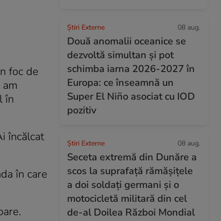
Știri Externe
08 aug.
Două anomalii oceanice se
dezvoltă simultan și pot
schimba iarna 2026-2027 în
un foc de
Europa: ce înseamnă un
u am
Super El Niño asociat cu IOD
 în
pozitiv
i încălcat
Știri Externe
08 aug.
.
Seceta extremă din Dunăre a
scos la suprafață rămășițele
da în care
a doi soldați germani și o
motocicletă militară din cel
oare.
de-al Doilea Război Mondial