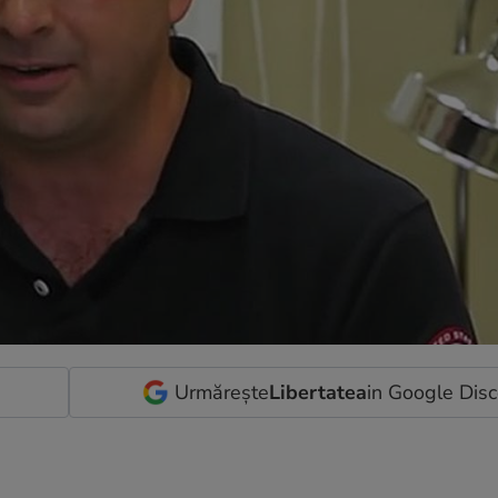
Urmărește
Libertatea
in Google Dis