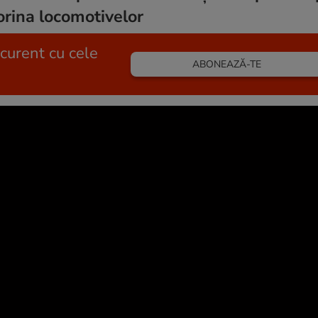
orina locomotivelor
 curent cu cele
ABONEAZĂ-TE