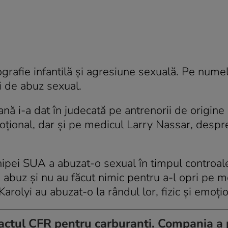
grafie infantilă şi agresiune sexuală. Pe numel
 de abuz sexual.
nă i-a dat în judecată pe antrenorii de origin
moţional, dar şi pe medicul Larry Nassar, despr
ipei SUA a abuzat-o sexual în timpul controal
 abuz şi nu au făcut nimic pentru a-l opri pe m
arolyi au abuzat-o la rândul lor, fizic şi emoţio
actul CFR pentru carburanți. Compania a 