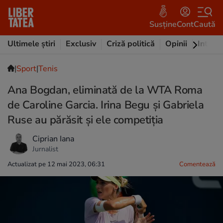
Susține
Cont
Caută
Ultimele știri
Exclusiv
Criză politică
Opinii
Intervi
|
Sport
|
Tenis
Ana Bogdan, eliminată de la WTA Roma
de Caroline Garcia. Irina Begu și Gabriela
Ruse au părăsit și ele competiția
Ciprian Iana
Jurnalist
Actualizat pe 12 mai 2023, 06:31
Comentează