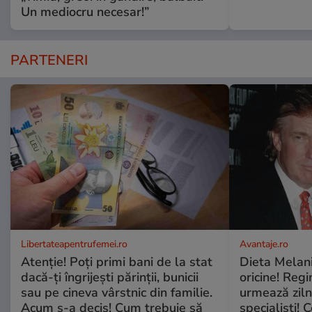
Un mediocru necesar!”
PARTENERI
Libertateapentrufemei.ro
Avantaje.ro
Atenție! Poți primi bani de la stat
Dieta Melan
dacă-ți îngrijești părinții, bunicii
oricine! Regi
sau pe cineva vârstnic din familie.
urmează zilni
Acum s-a decis! Cum trebuie să
specialiști! 