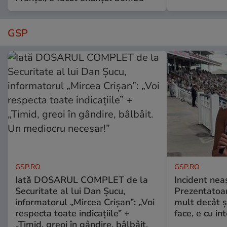
GSP
GSP.RO
GSP.RO
Iată DOSARUL COMPLET de la
Incident neaș
Securitate al lui Dan Șucu,
Prezentatoa
informatorul „Mircea Crișan”: „Voi
mult decât și
respecta toate indicațiile” +
face, e cu int
„Timid, greoi în gândire, bâlbâit.