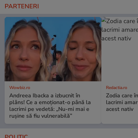
PARTENERI
Wowbiz.ro
Redactia.ro
Andreea Ibacka a izbucnit în
Zodia care în
plâns! Ce a emoționat-o până la
lacrimi ama
lacrimi pe vedetă: „Nu-mi mai e
acest nativ
rușine să fiu vulnerabilă”
POLITIC