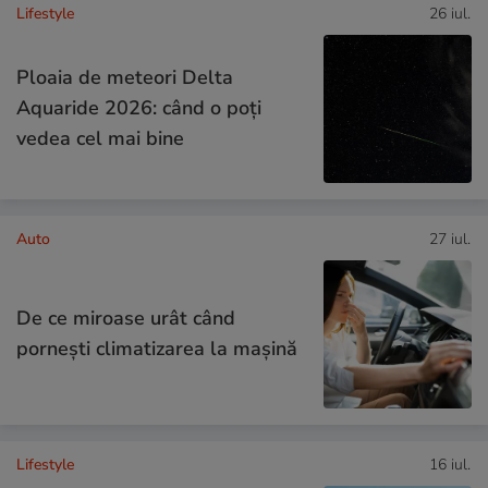
Lifestyle
26 iul.
Ploaia de meteori Delta
Aquaride 2026: când o poți
vedea cel mai bine
Auto
27 iul.
De ce miroase urât când
pornești climatizarea la mașină
Lifestyle
16 iul.