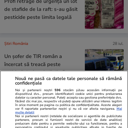
Profi retrage de urgență un lot
de stafide de la raft: s-au găsit
pesticide peste limita legală
Știri România
28 iul.
Un șofer de TIR român a
încercat să treacă peste
polițiștii de frontieră din Ruse
Nouă ne pasă ca datele tale personale să rămână
cu mastodontul
confidențiale
Noi și partenerii noștri
596
stocăm și/sau accesăm informații pe
dispozitivul dvs., precum identificatorii cookie unici pentru prelucrarea
datelor cu caracter personal. Puteți accepta sau gestiona preferințele dvs.
făcând clic mai jos, respectiv vă puteți opune utilizării unui interes legitim
Știri România
28 iul.
în orice moment pe pagina cu politica de confidențialitate. Aceste alegeri
vor fi raportate partenerilor noștri și nu vă vor afecta navigarea.
Mai
multe detalii
Și Ileana, soţia lui Gradu Cîrpaci,
Noi si partenerii nostri (retelele de socializare si agentiile de publicitate
partenere, precum si furnizorii nostri de servicii de date analitice)
a fost predată autorităţilor din
prelucram date pentru a permite website-ului sa functioneze, pentru a
personaliza continutul si anunturile publicitare afisate in functie de