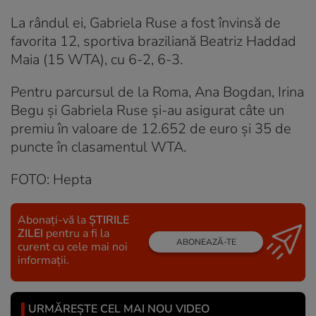
La rândul ei, Gabriela Ruse a fost învinsă de
favorita 12, sportiva braziliană Beatriz Haddad
Maia (15 WTA), cu 6-2, 6-3.
Pentru parcursul de la Roma, Ana Bogdan, Irina
Begu și Gabriela Ruse și-au asigurat câte un
premiu în valoare de 12.652 de euro și 35 de
puncte în clasamentul WTA.
FOTO: Hepta
Abonați-vă la
ȘTIRILE
ZILEI
pentru a fi la
ABONEAZĂ-TE
curent cu cele mai noi
informații.
URMĂREȘTE CEL MAI NOU VIDEO