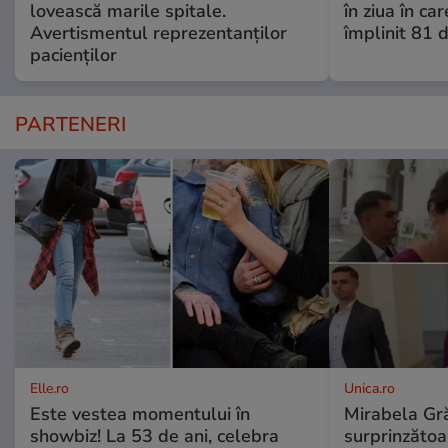
lovească marile spitale.
în ziua în car
Avertismentul reprezentanților
împlinit 81 d
pacienților
PARTENERI
Elle.ro
Unica.ro
Este vestea momentului în
Mirabela Gră
showbiz! La 53 de ani, celebra
surprinzătoar