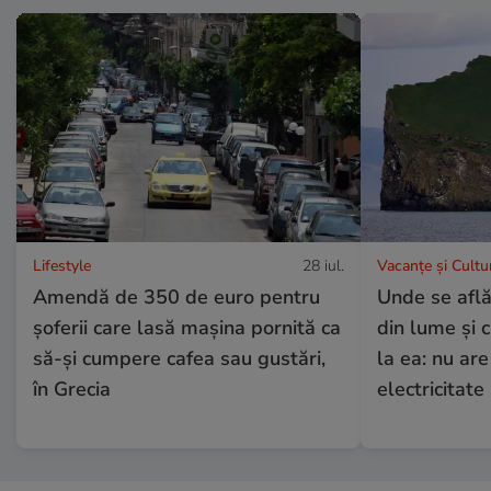
Lifestyle
28 iul.
Vacanțe și Cultu
Amendă de 350 de euro pentru
Unde se află
șoferii care lasă mașina pornită ca
din lume și 
să-și cumpere cafea sau gustări,
la ea: nu are
în Grecia
electricitate