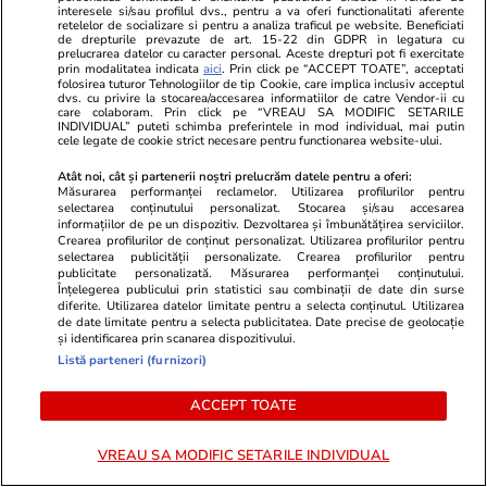
Germania. Cuplul ar fi obligat
interesele si/sau profilul dvs., pentru a va oferi functionalitati aferente
retelelor de socializare si pentru a analiza traficul pe website. Beneficiati
un bărbat să doneze un rinichi
de drepturile prevazute de art. 15-22 din GDPR in legatura cu
prelucrarea datelor cu caracter personal. Aceste drepturi pot fi exercitate
prin modalitatea indicata
aici
. Prin click pe “ACCEPT TOATE”, acceptati
folosirea tuturor Tehnologiilor de tip Cookie, care implica inclusiv acceptul
dvs. cu privire la stocarea/accesarea informatiilor de catre Vendor-ii cu
care colaboram. Prin click pe “VREAU SA MODIFIC SETARILE
INDIVIDUAL” puteti schimba preferintele in mod individual, mai putin
Știri România
28 iul.
cele legate de cookie strict necesare pentru functionarea website-ului.
Ziarul Financiar: PRO TV,
Atât noi, cât și partenerii noștri prelucrăm datele pentru a oferi:
amendat cu 4.000.000 de euro
Măsurarea performanței reclamelor. Utilizarea profilurilor pentru
selectarea conținutului personalizat. Stocarea și/sau accesarea
de Consiliul Concurenței, din
informațiilor de pe un dispozitiv. Dezvoltarea și îmbunătățirea serviciilor.
Crearea profilurilor de conținut personalizat. Utilizarea profilurilor pentru
cauza prețurilor cerute
selectarea publicității personalizate. Crearea profilurilor pentru
publicitate personalizată. Măsurarea performanței conținutului.
cabliștilor
Înțelegerea publicului prin statistici sau combinații de date din surse
diferite. Utilizarea datelor limitate pentru a selecta conținutul. Utilizarea
de date limitate pentru a selecta publicitatea. Date precise de geolocație
și identificarea prin scanarea dispozitivului.
Opinii
28 iul.
Listă parteneri (furnizori)
ACCEPT TOATE
„România are atâta noroc, încât
VREAU SA MODIFIC SETARILE INDIVIDUAL
nu-i mai trebuie politicieni”