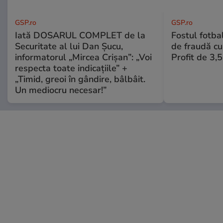
GSP.ro
GSP.ro
Iată DOSARUL COMPLET de la
Fostul fotba
Securitate al lui Dan Șucu,
de fraudă cu 
informatorul „Mircea Crișan”: „Voi
Profit de 3,
respecta toate indicațiile” +
„Timid, greoi în gândire, bâlbâit.
Un mediocru necesar!”