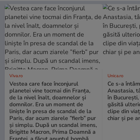
Viva.ro
Unica.ro
Vestea care face înconjurul
Ce s-a întâm
planetei vine tocmai din Franța,
Anastasia, t
de la nivel înalt, doamnelor și
în București,
domnilor. Era un moment de
găsită ulter
liniște în presa de scandal de la
clipe din via
Paris, dar acum ziarele ”fierb” pur
chiar și pe a
și simplu. După un scandal imens,
Brigitte Macron, Prima Doamnă a
Franței, a făcut anunțul bombă