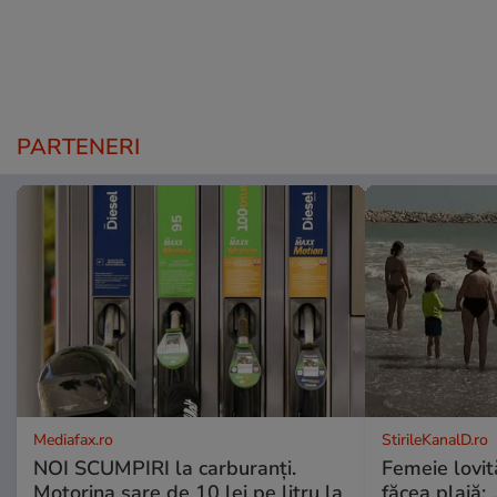
PARTENERI
Mediafax.ro
StirileKanalD.ro
NOI SCUMPIRI la carburanți.
Femeie lovit
Motorina sare de 10 lei pe litru la
făcea plajă: „