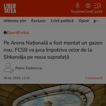
Susține
Cont
Caută
Ultimele știri
Exclusiv
Criză politică
Opinii
Intervi
|
Sport
|
Fotbal
Pe Arena Națională a fost montat un gazon
nou. FCSB va juca împotriva celor de la
Shkendija pe noua suprafață
Petre Dobrescu
26 iul. 2025, 11:31
Comentează