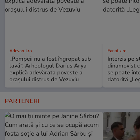
Adevarul.ro
Fanatik.ro
„Pompeii nu a fost îngropat sub
Interzis pe s
lavă“. Arheologul Darius Arya
dinamovist c
explică adevărata poveste a
se poate înt
orașului distrus de Vezuviu
datorită „Leg
PARTENERI