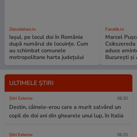
ZiaruldeIasi.ro
Fanatik.ro
Iașul, pe locul doi în România
Marcel Pușca
după numărul de locuințe. Cum
Csikszereda 
au schimbat comunele
aduce amint
metropolitane harta județului
București și
ULTIMELE ȘTIRI
Știri Externe
06:30
Destin, câinele-erou care a murit salvând un
copil de doi ani din ghearele unui lup, în Italia
Știri Externe
06:20