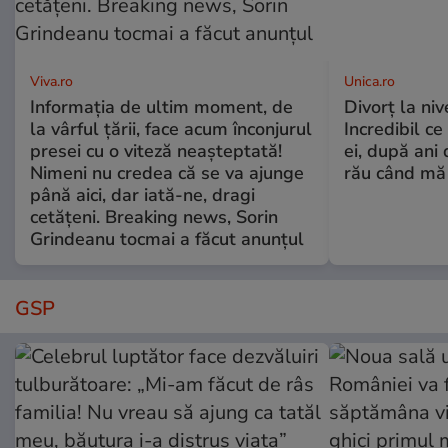
Viva.ro
Unica.ro
Informația de ultim moment, de
Divorț la nive
la vârful țării, face acum înconjurul
Incredibil ce
presei cu o viteză neașteptată!
ei, după ani 
Nimeni nu credea că se va ajunge
rău când mă
până aici, dar iată-ne, dragi
cetățeni. Breaking news, Sorin
Grindeanu tocmai a făcut anunțul
GSP