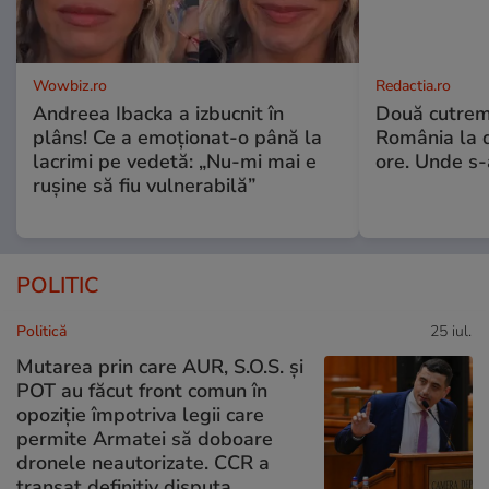
Wowbiz.ro
Redactia.ro
Andreea Ibacka a izbucnit în
Două cutrem
plâns! Ce a emoționat-o până la
România la d
lacrimi pe vedetă: „Nu-mi mai e
ore. Unde s
rușine să fiu vulnerabilă”
POLITIC
Politică
25 iul.
Mutarea prin care AUR, S.O.S. și
POT au făcut front comun în
opoziție împotriva legii care
permite Armatei să doboare
dronele neautorizate. CCR a
tranșat definitiv disputa