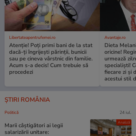
Libertateapentrufemei.ro
Avantaje.ro
Atenție! Poți primi bani de la stat
Dieta Melan
dacă-ți îngrijești părinții, bunicii
oricine! Regi
sau pe cineva vârstnic din familie.
urmează zilni
Acum s-a decis! Cum trebuie să
specialiști! 
procedezi
fiecare zi și 
acestui stil 
ȘTIRI ROMÂNIA
Politică
24 iul.
Analiză
Marii câștigători ai legii
salarizării unitare: