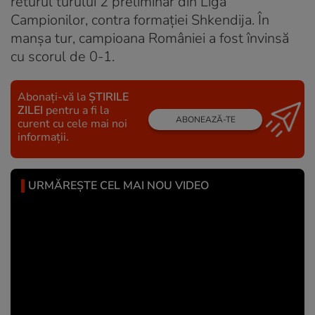
returul turului 2 preliminar din Liga
Campionilor, contra formației Shkendija. În
manșa tur, campioana României a fost învinsă
cu scorul de 0-1.
Abonați-vă la
ȘTIRILE
ZILEI
pentru a fi la
ABONEAZĂ-TE
curent cu cele mai noi
informații.
URMĂREȘTE CEL MAI NOU VIDEO