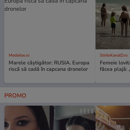
Mediafax.ro
StirileKanalD.ro
Marele câștigător: RUSIA. Europa
Femeie lovit
riscă să cadă în capcana dronelor
făcea plajă: „
PROMO