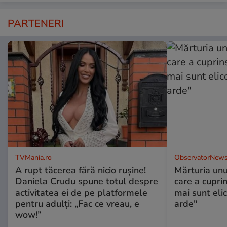
PARTENERI
TVMania.ro
ObservatorNews
A rupt tăcerea fără nicio rușine!
Mărturia unu
Daniela Crudu spune totul despre
care a cupri
activitatea ei de pe platformele
mai sunt eli
pentru adulți: „Fac ce vreau, e
arde"
wow!”