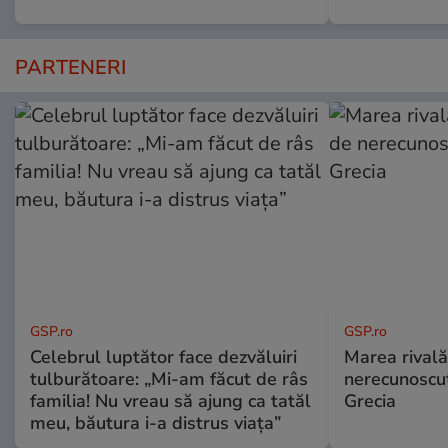
PARTENERI
GSP.ro
GSP.ro
Celebrul luptător face dezvăluiri
Marea rivală
tulburătoare: „Mi-am făcut de râs
nerecunoscut
familia! Nu vreau să ajung ca tatăl
Grecia
meu, băutura i-a distrus viața”