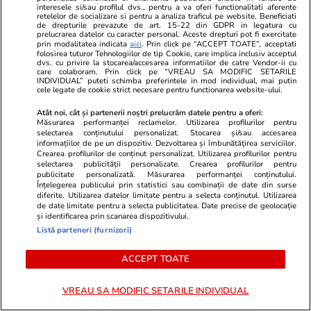
interesele si/sau profilul dvs., pentru a va oferi functionalitati aferente
Țara europeană cunoscută pentru
Satul-fanto
retelelor de socializare si pentru a analiza traficul pe website. Beneficiati
de drepturile prevazute de art. 15-22 din GDPR in legatura cu
legendele despre vrăjitoare,
la viață: po
prelucrarea datelor cu caracter personal. Aceste drepturi pot fi exercitate
prin modalitatea indicata
aici
. Prin click pe “ACCEPT TOATE”, acceptati
vampiri extratereștri și sirene:
din Munții 
folosirea tuturor Tehnologiilor de tip Cookie, care implica inclusiv acceptul
dvs. cu privire la stocarea/accesarea informatiilor de catre Vendor-ii cu
„Teoriile înfloresc”
care colaboram. Prin click pe “VREAU SA MODIFIC SETARILE
INDIVIDUAL” puteti schimba preferintele in mod individual, mai putin
cele legate de cookie strict necesare pentru functionarea website-ului.
Atât noi, cât și partenerii noștri prelucrăm datele pentru a oferi:
Măsurarea performanței reclamelor. Utilizarea profilurilor pentru
selectarea conținutului personalizat. Stocarea și/sau accesarea
informațiilor de pe un dispozitiv. Dezvoltarea și îmbunătățirea serviciilor.
Horoscop
25 iul.
Crearea profilurilor de conținut personalizat. Utilizarea profilurilor pentru
selectarea publicității personalizate. Crearea profilurilor pentru
Horoscop 26 iulie 2026. Racii
publicitate personalizată. Măsurarea performanței conținutului.
încep o perioadă mai dificilă în
Înțelegerea publicului prin statistici sau combinații de date din surse
diferite. Utilizarea datelor limitate pentru a selecta conținutul. Utilizarea
relația cu superiorii, poate și pe
de date limitate pentru a selecta publicitatea. Date precise de geolocație
și identificarea prin scanarea dispozitivului.
fondul unui volum mai mare de
Listă parteneri (furnizori)
muncă
ACCEPT TOATE
Vacanțe și Cultură
24 iul.
VREAU SA MODIFIC SETARILE INDIVIDUAL