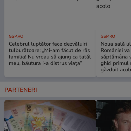
GSP.RO
GSP.RO
Celebrul luptător face dezvăluiri
Noua sală u
tulburătoare: „Mi-am făcut de râs
României va 
familia! Nu vreau să ajung ca tatăl
săptămâna vi
meu, băutura i-a distrus viața”
ghici primul 
găzduit acol
PARTENERI