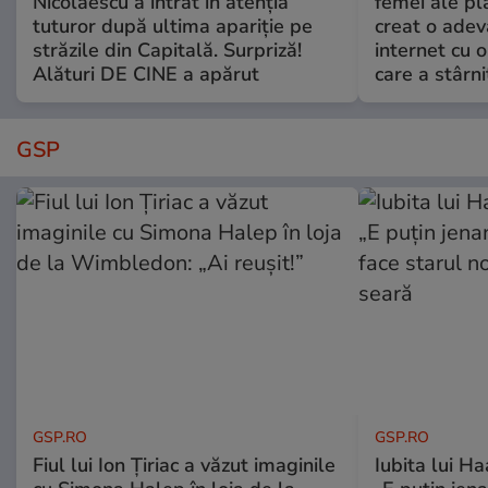
Nicolaescu a intrat în atenția
femei ale pl
tuturor după ultima apariție pe
creat o adev
străzile din Capitală. Surpriză!
internet cu o
Alături DE CINE a apărut
care a stârni
GSP
GSP.RO
GSP.RO
Fiul lui Ion Țiriac a văzut imaginile
Iubita lui Ha