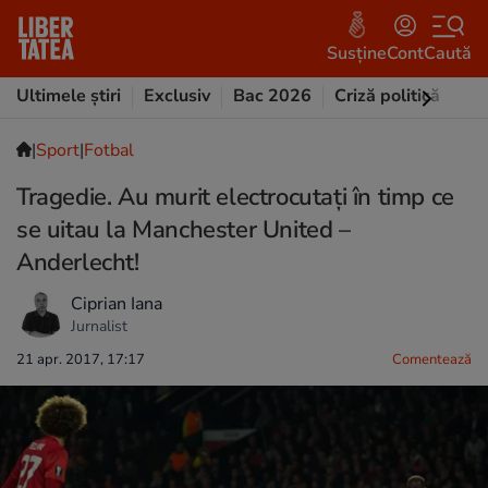
Susține
Cont
Caută
Ultimele știri
Exclusiv
Bac 2026
Criză politică
Opi
|
Sport
|
Fotbal
Tragedie. Au murit electrocutaţi în timp ce
se uitau la Manchester United –
Anderlecht!
Ciprian Iana
Jurnalist
21 apr. 2017, 17:17
Comentează