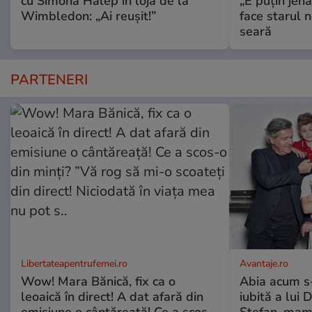
cu Simona Halep în loja de la
„E puțin jen
Wimbledon: „Ai reușit!”
face starul n
seară
PARTENERI
Libertateapentrufemei.ro
Avantaje.ro
Wow! Mara Bănică, fix ca o
Abia acum s-
leoaică în direct! A dat afară din
iubită a lui 