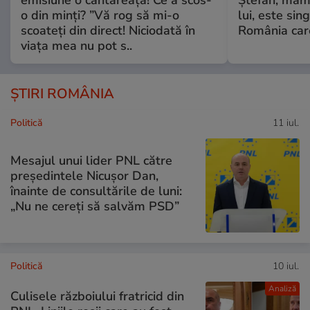
emisiune o cântăreață! Ce a scos-
Ștefan, mama 
o din minți? ”Vă rog să mi-o
lui, este si
scoateți din direct! Niciodată în
România care
viața mea nu pot s..
ȘTIRI ROMÂNIA
Politică
11 iul.
Mesajul unui lider PNL către
președintele Nicușor Dan,
înainte de consultările de luni:
„Nu ne cereți să salvăm PSD”
Politică
10 iul.
Analiză
Culisele războiului fratricid din