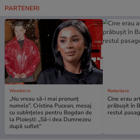
PARTENERI
Wowbiz.ro
Redactia.ro
„Nu vreau să-i mai pronunț
Cine erau arti
numele”. Cristina Pucean, mesaj
prăbușit în 
cu subînțeles pentru Bogdan de
restul pasag
la Ploiești: „Să-i dea Dumnezeu
după suflet”