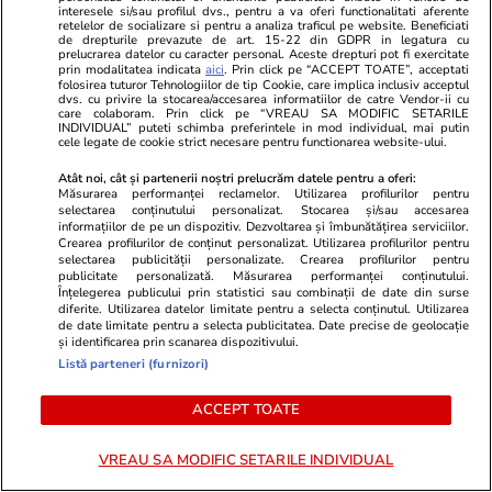
Precizările făcute de Comisia
Exclusiv
interesele si/sau profilul dvs., pentru a va oferi functionalitati aferente
retelelor de socializare si pentru a analiza traficul pe website. Beneficiati
Europeană în cazul azilelor
de drepturile prevazute de art. 15-22 din GDPR in legatura cu
prelucrarea datelor cu caracter personal. Aceste drepturi pot fi exercitate
ilegale din Bihor, înainte ca
prin modalitatea indicata
aici
. Prin click pe “ACCEPT TOATE”, acceptati
folosirea tuturor Tehnologiilor de tip Cookie, care implica inclusiv acceptul
magistrații Curții de Apel
dvs. cu privire la stocarea/accesarea informatiilor de catre Vendor-ii cu
care colaboram. Prin click pe “VREAU SA MODIFIC SETARILE
București să ia decizia în cazul
INDIVIDUAL” puteti schimba preferintele in mod individual, mai putin
cele legate de cookie strict necesare pentru functionarea website-ului.
lui Viorel Pașca
Atât noi, cât și partenerii noștri prelucrăm datele pentru a oferi:
Măsurarea performanței reclamelor. Utilizarea profilurilor pentru
selectarea conținutului personalizat. Stocarea și/sau accesarea
informațiilor de pe un dispozitiv. Dezvoltarea și îmbunătățirea serviciilor.
Știri România
12 iul.
Crearea profilurilor de conținut personalizat. Utilizarea profilurilor pentru
selectarea publicității personalizate. Crearea profilurilor pentru
Reportaj
publicitate personalizată. Măsurarea performanței conținutului.
Vacanță vacarm în Cheile
Înțelegerea publicului prin statistici sau combinații de date din surse
diferite. Utilizarea datelor limitate pentru a selecta conținutul. Utilizarea
Sohodolului: mititei, motoare și
de date limitate pentru a selecta publicitatea. Date precise de geolocație
și identificarea prin scanarea dispozitivului.
calcar
Listă parteneri (furnizori)
ACCEPT TOATE
Știri România
12 iul.
VREAU SA MODIFIC SETARILE INDIVIDUAL
Cine este alpinista care a murit