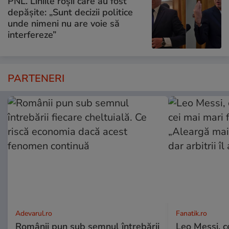
PNL. Liniile roșii care au fost
depășite: „Sunt decizii politice
unde nimeni nu are voie să
interfereze”
PARTENERI
Adevarul.ro
Fanatik.ro
Românii pun sub semnul întrebării
Leo Messi, c