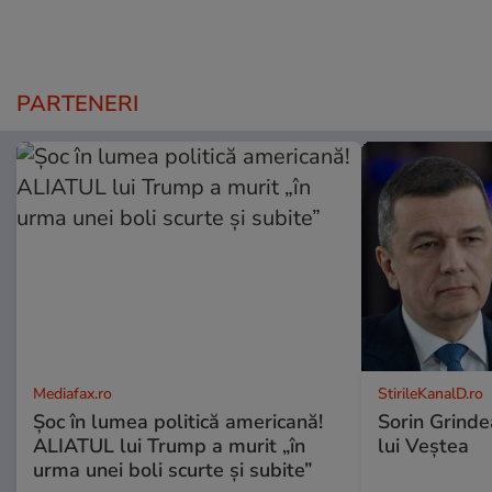
PARTENERI
Mediafax.ro
StirileKanalD.ro
Șoc în lumea politică americană!
Sorin Grinde
ALIATUL lui Trump a murit „în
lui Veștea
urma unei boli scurte și subite”