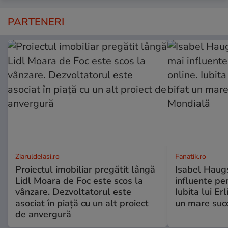
PARTENERI
ZiaruldeIasi.ro
Fanatik.ro
Proiectul imobiliar pregătit lângă
Isabel Haugs
Lidl Moara de Foc este scos la
influente per
vânzare. Dezvoltatorul este
Iubita lui Er
asociat în piață cu un alt proiect
un mare suc
de anvergură