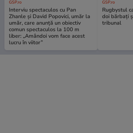
GSP.ro
GSP.ro
Interviu spectaculos cu Pan
Rugbystul ca
Zhanle și David Popovici, umăr la
doi bărbați ș
umăr, care anunță un obiectiv
tribunal
comun spectaculos la 100 m
liber: „Amândoi vom face acest
lucru în viitor”