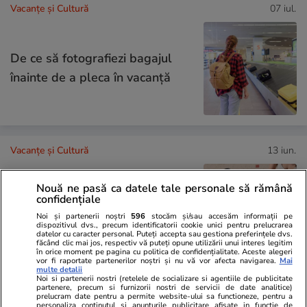
Vacanțe și Cultură
07 iul.
De ce să fotografiezi bagajul
înainte de a pleca în vacanță
Vacanțe și Cultură
13 iun.
Nouă ne pasă ca datele tale personale să rămână
confidențiale
Ce să iei cu tine în vacanță: lista
Noi și partenerii noștri
596
stocăm și/sau accesăm informații pe
completă de lucruri esențiale
dispozitivul dvs., precum identificatorii cookie unici pentru prelucrarea
datelor cu caracter personal. Puteți accepta sau gestiona preferințele dvs.
făcând clic mai jos, respectiv vă puteți opune utilizării unui interes legitim
în orice moment pe pagina cu politica de confidențialitate. Aceste alegeri
vor fi raportate partenerilor noștri și nu vă vor afecta navigarea.
Mai
multe detalii
Noi si partenerii nostri (retelele de socializare si agentiile de publicitate
partenere, precum si furnizorii nostri de servicii de date analitice)
Știri România
12 iul.
prelucram date pentru a permite website-ului sa functioneze, pentru a
personaliza continutul si anunturile publicitare afisate in functie de