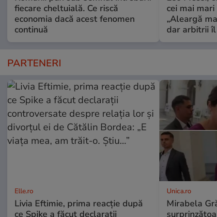
fiecare cheltuială. Ce riscă
cei mai mari 
economia dacă acest fenomen
„Aleargă mai
continuă
dar arbitrii î
PARTENERI
Elle.ro
Unica.ro
Livia Eftimie, prima reacție după
Mirabela Gră
ce Spike a făcut declarații
surprinzătoar