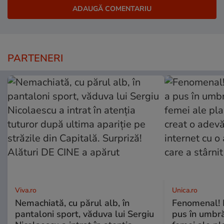
PARTENERI
Viva.ro
Unica.ro
Nemachiată, cu părul alb, în
Fenomenal! 
pantaloni sport, văduva lui Sergiu
pus în umbră