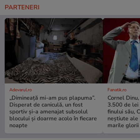
PARTENERI
Adevarul.ro
Fanatik.ro
„Dimineață mi-am pus plapuma”.
Cornel Dinu,
Disperat de caniculă, un fost
3.500 de lei
sportiv și-a amenajat subsolul
finului său, 
blocului și doarme acolo în fiecare
neștiute ale
noapte
marile glorii