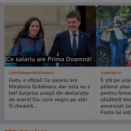
Libertateapentrufemei.ro
Avantaje.ro
Gata, e oficial! Ce salariu are
Îl știi pe ur
Mirabela Grădinaru, dar asta nu e
piciorul unui
tot! Surpriza uriașă din declarația
pentru femei
de avere! Da, scrie negru pe alb!
căsătorit ime
O cheamă…
amorezat-lul
Fosta lui soț