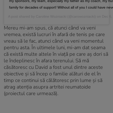
my sponsors, my team, especially my father as my coach, my h
family for decades of support! Without all of you I could have nev
A post shared by
Caroline Wozniacki
(@carowozniacki) on
Dec 6,
Mereu mi-am spus, că atunci când va veni
vremea, există lucruri în afară de tenis pe care
vreau să le fac, atunci când va veni momentul
pentru asta. În ultimele luni, mi-am dat seama
că există multe altele în viață pe care aș dori să
le îndeplinesc în afara terenului. Să mă
căsătoresc cu David a fost unul dintre aceste
obiective și să încep o familie alături de el în
timp ce continui să călătoresc prin lume și să
atrag atenția asupra artritei reumatoide
(proiectul care urmează).