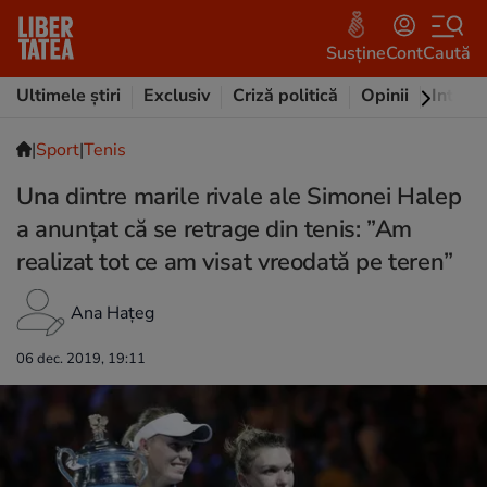
Susține
Cont
Caută
Ultimele știri
Exclusiv
Criză politică
Opinii
Intervi
|
Sport
|
Tenis
Una dintre marile rivale ale Simonei Halep
a anunțat că se retrage din tenis: ”Am
realizat tot ce am visat vreodată pe teren”
Ana Hațeg
06 dec. 2019, 19:11