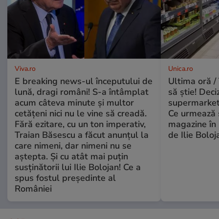
Viva.ro
Unica.ro
E breaking news-ul începutului de
Ultima oră / 
lună, dragi români! S-a întâmplat
să știe! Deci
acum câteva minute și multor
supermarketu
cetățeni nici nu le vine să creadă.
Ce urmează s
Fără ezitare, cu un ton imperativ,
magazine în 
Traian Băsescu a făcut anunțul la
de Ilie Boloj
care nimeni, dar nimeni nu se
aștepta. Și cu atât mai puțin
susținătorii lui Ilie Bolojan! Ce a
spus fostul președinte al
României