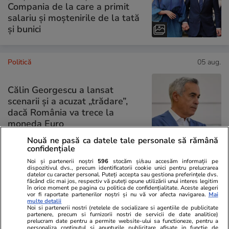
Compania de la care a primit
salariu și moștenirile de la tată
și bunici
Politică
05 aug.
Călin Georgescu a lansat
scenarii și a acuzat „trădare”,
dacă România va trece la
moneda Euro
Nouă ne pasă ca datele tale personale să rămână
confidențiale
Noi și partenerii noștri
596
stocăm și/sau accesăm informații pe
dispozitivul dvs., precum identificatorii cookie unici pentru prelucrarea
PARTENERI
datelor cu caracter personal. Puteți accepta sau gestiona preferințele dvs.
făcând clic mai jos, respectiv vă puteți opune utilizării unui interes legitim
în orice moment pe pagina cu politica de confidențialitate. Aceste alegeri
vor fi raportate partenerilor noștri și nu vă vor afecta navigarea.
Mai
multe detalii
Noi si partenerii nostri (retelele de socializare si agentiile de publicitate
partenere, precum si furnizorii nostri de servicii de date analitice)
prelucram date pentru a permite website-ului sa functioneze, pentru a
personaliza continutul si anunturile publicitare afisate in functie de