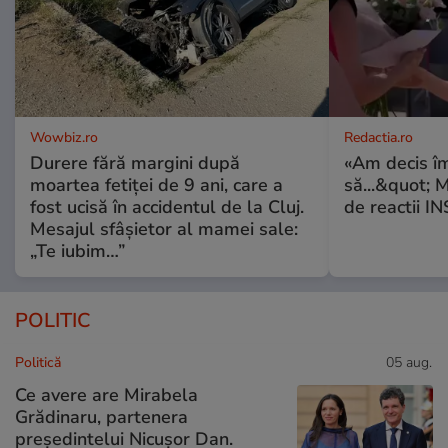
Wowbiz.ro
Redactia.ro
Durere fără margini după
«Am decis î
moartea fetiței de 9 ani, care a
să...&quot; 
fost ucisă în accidentul de la Cluj.
de reactii 
Mesajul sfâșietor al mamei sale:
„Te iubim…”
POLITIC
Politică
05 aug.
Ce avere are Mirabela
Grădinaru, partenera
președintelui Nicușor Dan.