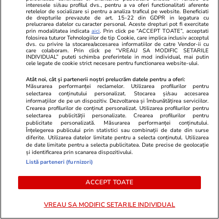
interesele si/sau profilul dvs., pentru a va oferi functionalitati aferente
retelelor de socializare si pentru a analiza traficul pe website. Beneficiati
de drepturile prevazute de art. 15-22 din GDPR in legatura cu
prelucrarea datelor cu caracter personal. Aceste drepturi pot fi exercitate
prin modalitatea indicata
aici
. Prin click pe “ACCEPT TOATE”, acceptati
folosirea tuturor Tehnologiilor de tip Cookie, care implica inclusiv acceptul
dvs. cu privire la stocarea/accesarea informatiilor de catre Vendor-ii cu
care colaboram. Prin click pe “VREAU SA MODIFIC SETARILE
INDIVIDUAL” puteti schimba preferintele in mod individual, mai putin
cele legate de cookie strict necesare pentru functionarea website-ului.
ZiaruldeIasi.ro
Fanatik.ro
Atât noi, cât și partenerii noștri prelucrăm datele pentru a oferi:
Motivul interesant pentru care o
Catastrofă p
Măsurarea performanței reclamelor. Utilizarea profilurilor pentru
selectarea conținutului personalizat. Stocarea și/sau accesarea
elevă din rural cu o medie de top
fotbalist a m
informațiilor de pe un dispozitiv. Dezvoltarea și îmbunătățirea serviciilor.
la Evaluarea Națională a ales un
lovit de fulg
Crearea profilurilor de conținut personalizat. Utilizarea profilurilor pentru
selectarea publicității personalizate. Crearea profilurilor pentru
liceu tehnologic. „Este o
publicitate personalizată. Măsurarea performanței conținutului.
nebuloasă și pentru noi”
Înțelegerea publicului prin statistici sau combinații de date din surse
diferite. Utilizarea datelor limitate pentru a selecta conținutul. Utilizarea
de date limitate pentru a selecta publicitatea. Date precise de geolocație
și identificarea prin scanarea dispozitivului.
Listă parteneri (furnizori)
ULTIMELE ȘTIRI
ACCEPT TOATE
Știri România
05 aug.
VREAU SA MODIFIC SETARILE INDIVIDUAL
Vremea de mâine, 6 august 2026. Șapte