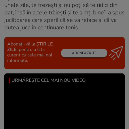
unele zile, te trezeşti şi nu poţi să te ridici din
pat, însă în altele trăieşti şi te simţi bine”, a spus
jucătoarea care speră că se va reface și că va
putea juca în continuare tenis.
Abonați-vă la
ȘTIRILE
ZILEI
pentru a fi la
ABONEAZĂ-TE
curent cu cele mai noi
informații.
URMĂREȘTE CEL MAI NOU VIDEO