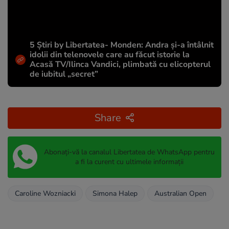
5 Știri by Libertatea- Monden: Andra și-a întâlnit
idolii din telenovele care au făcut istorie la
Acasă TV/Ilinca Vandici, plimbată cu elicopterul
de iubitul „secret”
Share
Abonați-vă la canalul Libertatea de WhatsApp pentru
a fi la curent cu ultimele informații
Caroline Wozniacki
Simona Halep
Australian Open