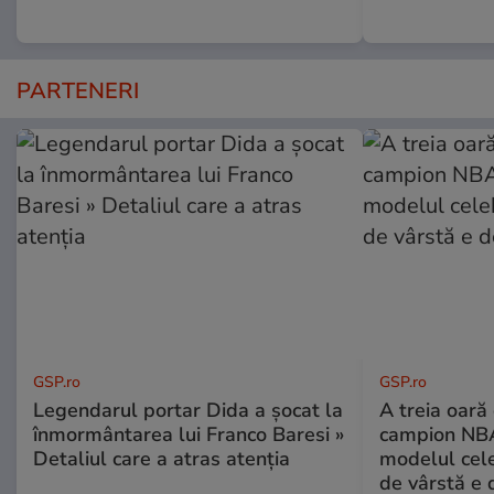
PARTENERI
GSP.ro
GSP.ro
Legendarul portar Dida a șocat la
A treia oară
înmormântarea lui Franco Baresi »
campion NBA
Detaliul care a atras atenția
modelul cele
de vârstă e 