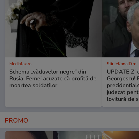
Mediafax.ro
StirileKanalD.ro
Schema „văduvelor negre” din
UPDATE Zi d
Rusia. Femei acuzate că profită de
Georgescu! F
moartea soldaților
prezidențiale
judecat pent
lovitură de s
PROMO