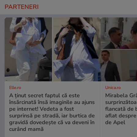
PARTENERI
Elle.ro
Unica.ro
A ținut secret faptul că este
Mirabela Gră
însărcinată însă imaginile au ajuns
surprinzătoar
pe internet! Vedeta a fost
flancată de 
surprinsă pe stradă, iar burtica de
aflat despre
gravidă dovedește că va deveni în
de Apel
curând mamă