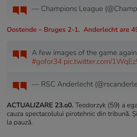
— Champions League (@Champ
Oostende – Bruges 2-1. Anderlecht are 49 
A few images of the game again
#gofor34
pic.twitter.com/1WqEz
— RSC Anderlecht (@rscanderl
ACTUALIZARE 23.o0.
Teodorzyk (59) a egal
cauza spectacolului pirotehnic din tribună. 
la pauză.