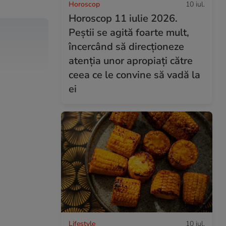
Horoscop
10 iul.
Horoscop 11 iulie 2026.
Peștii se agită foarte mult,
încercând să direcționeze
atenția unor apropiați către
ceea ce le convine să vadă la
ei
Lifestyle
10 iul.