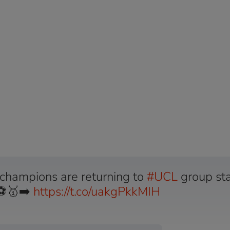
 champions are returning to
#UCL
group st
⚽️🥇➡️
https://t.co/uakgPkkMIH