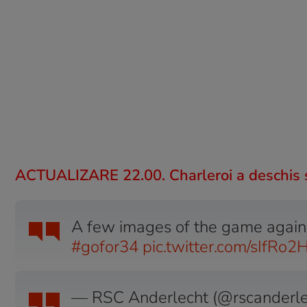
ACTUALIZARE 22.00. Charleroi a deschis s
A few images of the game again
#gofor34
pic.twitter.com/sIfRo
— RSC Anderlecht (@rscanderl