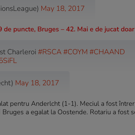
ionsLeague)
May 18, 2017
de puncte, Bruges – 42. Mai e de jucat doar
st Charleroi
#RSCA
#COYM
#CHAAND
5SiFL
echt)
May 18, 2017
at pentru Anderlcht (1-1). Meciul a fost între
Și Bruges a egalat la Oostende. Rotariu a fost 