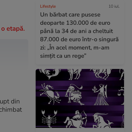
Lifestyle
10 iul.
Un bărbat care pusese
deoparte 130.000 de euro
 o etapă.
până la 34 de ani a cheltuit
87.000 de euro într-o singură
zi: „În acel moment, m-am
simțit ca un rege”
rupt din
schimbat