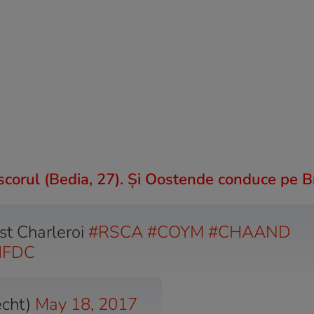
corul (Bedia, 27). Și Oostende conduce pe B
st Charleroi
#RSCA
#COYM
#CHAAND
2HFDC
echt)
May 18, 2017