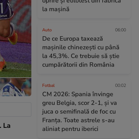
oprire și etilotest din fabrică
la mașină
Auto
06:00
De ce Europa taxează
mașinile chinezești cu până
la 45,3%. Ce trebuie să știe
cumpărătorii din România
Fotbal
00:02
CM 2026: Spania învinge
greu Belgia, scor 2-1, și va
juca o semifinală de foc cu
Franța. Toate astrele s-au
. La
aliniat pentru iberici