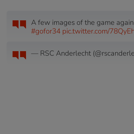
A few images of the game again
#gofor34
pic.twitter.com/78Qy
— RSC Anderlecht (@rscanderl