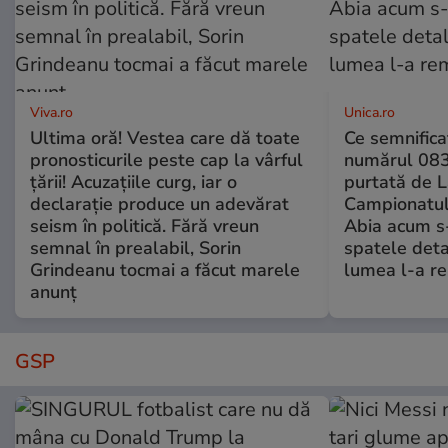
Viva.ro
Unica.ro
Ultima oră! Vestea care dă toate
Ce semnificaț
pronosticurile peste cap la vârful
numărul 083
țării! Acuzațiile curg, iar o
purtată de L
declarație produce un adevărat
Campionatul
seism în politică. Fără vreun
Abia acum s-
semnal în prealabil, Sorin
spatele deta
Grindeanu tocmai a făcut marele
lumea l-a r
anunț
GSP