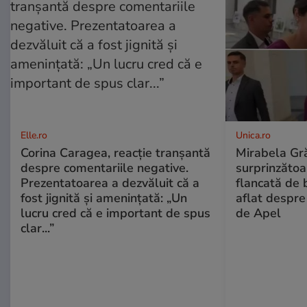
Elle.ro
Unica.ro
Corina Caragea, reacție tranșantă
Mirabela Gră
despre comentariile negative.
surprinzătoar
Prezentatoarea a dezvăluit că a
flancată de 
fost jignită și amenințată: „Un
aflat despre
lucru cred că e important de spus
de Apel
clar...”