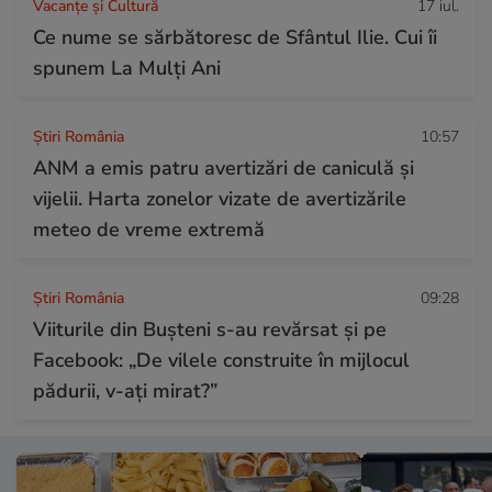
Vacanțe și Cultură
17 iul.
Ce nume se sărbătoresc de Sfântul Ilie. Cui îi
spunem La Mulți Ani
Știri România
10:57
ANM a emis patru avertizări de caniculă și
vijelii. Harta zonelor vizate de avertizările
meteo de vreme extremă
Știri România
09:28
Viiturile din Bușteni s-au revărsat și pe
Facebook: „De vilele construite în mijlocul
pădurii, v-ați mirat?”