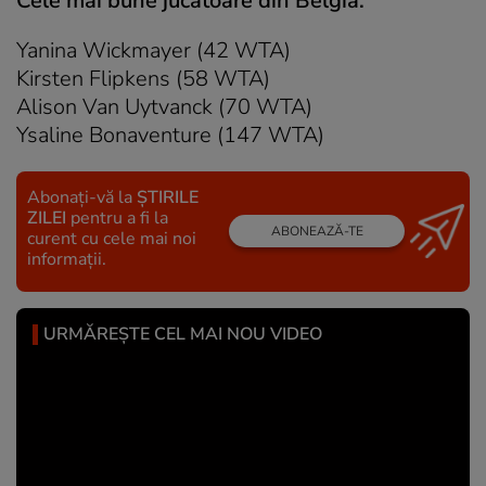
Cele mai bune jucătoare din Belgia:
Yanina Wickmayer (42 WTA)
Kirsten Flipkens (58 WTA)
Alison Van Uytvanck (70 WTA)
Ysaline Bonaventure (147 WTA)
Abonați-vă la
ȘTIRILE
ZILEI
pentru a fi la
ABONEAZĂ-TE
curent cu cele mai noi
informații.
URMĂREȘTE CEL MAI NOU VIDEO