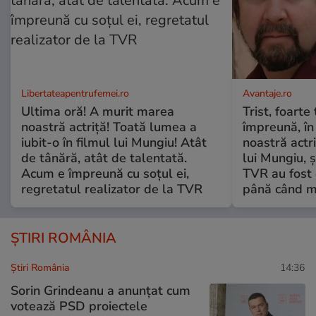
Libertateapentrufemei.ro
Avantaje.ro
Ultima oră! A murit marea
Trist, foarte
noastră actriță! Toată lumea a
împreună, în
iubit-o în filmul lui Mungiu! Atât
noastră actri
de tânără, atât de talentată.
lui Mungiu, ș
Acum e împreună cu soțul ei,
TVR au fost 
regretatul realizator de la TVR
până când mo
ȘTIRI ROMÂNIA
Știri România
14:36
Sorin Grindeanu a anunțat cum
votează PSD proiectele