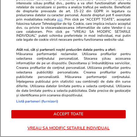
interesele si/sau profilul dvs., pentru a va oferi functionalitati aferente
scenă la ceremonia FIFA
retelelor de socializare si pentru a analiza traficul pe website. Beneficiati
de drepturile prevazute de art. 15-22 din GDPR in legatura cu
prelucrarea datelor cu caracter personal. Aceste drepturi pot fi exercitate
prin modalitatea indicata
aici
. Prin click pe “ACCEPT TOATE”, acceptati
folosirea tuturor Tehnologiilor de tip Cookie, care implica inclusiv acceptul
dvs. cu privire la stocarea/accesarea informatiilor de catre Vendor-ii cu
Știri România
13:52
care colaboram. Prin click pe “VREAU SA MODIFIC SETARILE
INDIVIDUAL” puteti schimba preferintele in mod individual, mai putin
cele legate de cookie strict necesare pentru functionarea website-ului.
Serviciile de cadastru vor fi
reluate etapizat din 22 iulie:
Atât noi, cât și partenerii noștri prelucrăm datele pentru a oferi:
Măsurarea performanței reclamelor. Utilizarea profilurilor pentru
datele românilor nu au fost
selectarea conținutului personalizat. Stocarea și/sau accesarea
informațiilor de pe un dispozitiv. Dezvoltarea și îmbunătățirea serviciilor.
afectate, spune ANCPI. Unde
Crearea profilurilor de conținut personalizat. Utilizarea profilurilor pentru
selectarea publicității personalizate. Crearea profilurilor pentru
sunt mutate
publicitate personalizată. Măsurarea performanței conținutului.
Înțelegerea publicului prin statistici sau combinații de date din surse
diferite. Utilizarea datelor limitate pentru a selecta conținutul. Utilizarea
de date limitate pentru a selecta publicitatea. Date precise de geolocație
Știri România
13:50
și identificarea prin scanarea dispozitivului.
Listă parteneri (furnizori)
Răspunsul primarului Ciprian
Ciucu, întrebat de Libertatea
ACCEPT TOATE
cine are responsabilitatea
VREAU SA MODIFIC SETARILE INDIVIDUAL
politică pentru situația de la