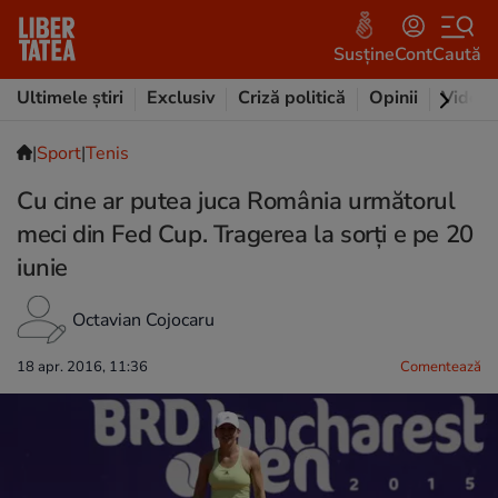
Susține
Cont
Caută
Ultimele știri
Exclusiv
Criză politică
Opinii
Video
|
Sport
|
Tenis
Cu cine ar putea juca România următorul
meci din Fed Cup. Tragerea la sorți e pe 20
iunie
Octavian Cojocaru
18 apr. 2016, 11:36
Comentează