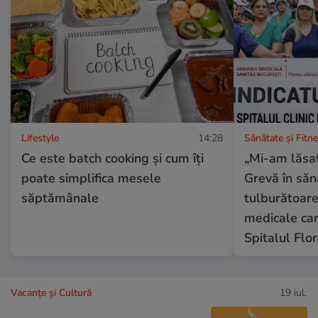
Lifestyle
14:28
Sănătate și Fitn
Ce este batch cooking și cum îți
„Mi-am lăsat
poate simplifica mesele
Grevă în săn
săptămânale
tulburătoare
medicale car
Spitalul Flo
Vacanțe și Cultură
19 iul.