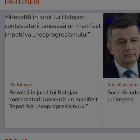
PARTENERI
Mediafax.ro
StirileKanalD.ro
Revoltă în jurul lui Bolojan:
Sorin Grinde
contestatarii lansează un manifest
lui Veștea
împotriva „neoprogresismului”