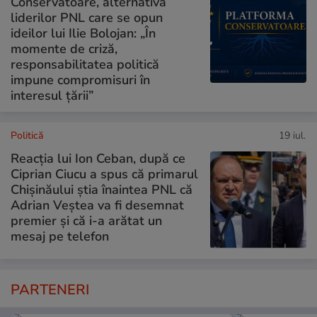
Conservatoare, alternativa
liderilor PNL care se opun
ideilor lui Ilie Bolojan: „În
momente de criză,
responsabilitatea politică
impune compromisuri în
interesul țării”
Politică
19 iul.
Reacția lui Ion Ceban, după ce
Ciprian Ciucu a spus că primarul
Chișinăului știa înaintea PNL că
Adrian Veștea va fi desemnat
premier și că i-a arătat un
mesaj pe telefon
PARTENERI