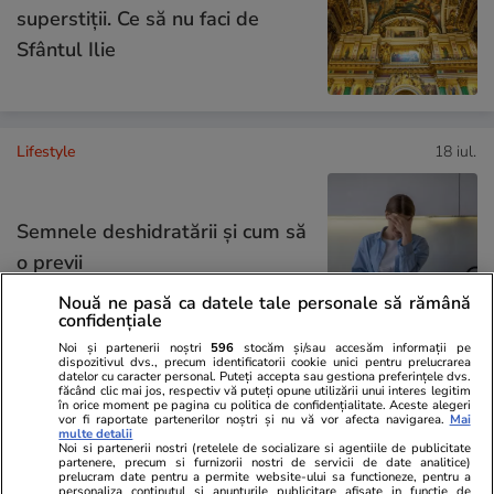
superstiții. Ce să nu faci de
Sfântul Ilie
Lifestyle
18 iul.
Semnele deshidratării și cum să
o previi
Nouă ne pasă ca datele tale personale să rămână
confidențiale
Noi și partenerii noștri
596
stocăm și/sau accesăm informații pe
dispozitivul dvs., precum identificatorii cookie unici pentru prelucrarea
datelor cu caracter personal. Puteți accepta sau gestiona preferințele dvs.
Știri România
14:10
făcând clic mai jos, respectiv vă puteți opune utilizării unui interes legitim
în orice moment pe pagina cu politica de confidențialitate. Aceste alegeri
vor fi raportate partenerilor noștri și nu vă vor afecta navigarea.
Mai
Cine este românca care a ținut
multe detalii
Noi si partenerii nostri (retelele de socializare si agentiile de publicitate
trofeul lui Pau Cubarsi la finala
partenere, precum si furnizorii nostri de servicii de date analitice)
prelucram date pentru a permite website-ului sa functioneze, pentru a
Cupei Mondiale 2026. A fost pe
personaliza continutul si anunturile publicitare afisate in functie de