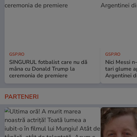
GSP.RO
GSP.RO
SINGURUL fotbalist care nu dă
Nici Messi n
mâna cu Donald Trump la
tari glume a
ceremonia de premiere
Argentinei d
PARTENERI