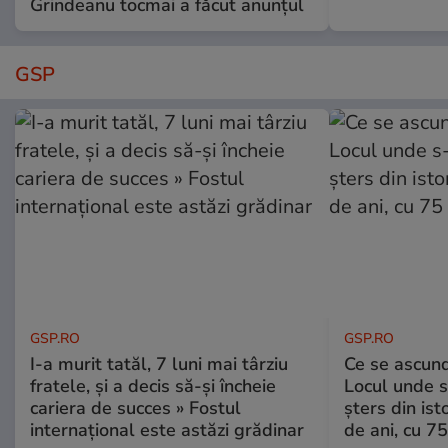
Grindeanu tocmai a făcut anunțul
GSP
GSP.RO
GSP.RO
I-a murit tatăl, 7 luni mai târziu
Ce se ascund
fratele, și a decis să-și încheie
Locul unde s-
cariera de succes » Fostul
șters din ist
internațional este astăzi grădinar
de ani, cu 7