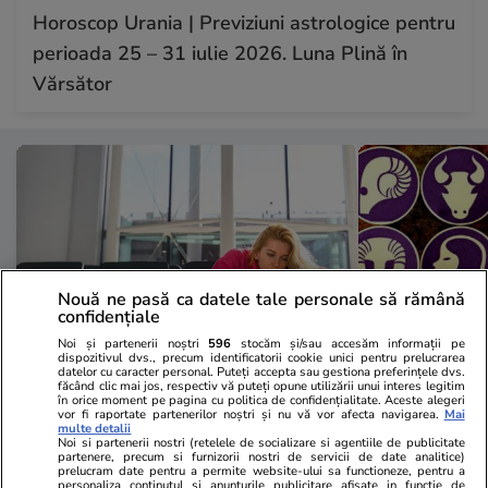
Horoscop Urania | Previziuni astrologice pentru
perioada 25 – 31 iulie 2026. Luna Plină în
Vărsător
Nouă ne pasă ca datele tale personale să rămână
confidențiale
Noi și partenerii noștri
596
stocăm și/sau accesăm informații pe
dispozitivul dvs., precum identificatorii cookie unici pentru prelucrarea
datelor cu caracter personal. Puteți accepta sau gestiona preferințele dvs.
făcând clic mai jos, respectiv vă puteți opune utilizării unui interes legitim
Vacanțe și Cultură
25 iul.
Horoscop
în orice moment pe pagina cu politica de confidențialitate. Aceste alegeri
vor fi raportate partenerilor noștri și nu vă vor afecta navigarea.
Mai
Compania aeriană Qantas, zbor
Horoscop 26 
multe detalii
Noi si partenerii nostri (retelele de socializare si agentiile de publicitate
record de 19 ore din Franța în
încep o perio
partenere, precum si furnizorii nostri de servicii de date analitice)
prelucram date pentru a permite website-ului sa functioneze, pentru a
Australia. Ce pățește corpul tău
relația cu su
personaliza continutul si anunturile publicitare afisate in functie de