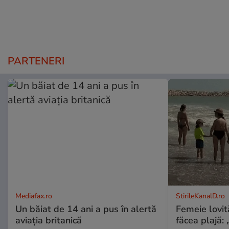
PARTENERI
Mediafax.ro
StirileKanalD.ro
Un băiat de 14 ani a pus în alertă
Femeie lovit
aviația britanică
făcea plajă: „