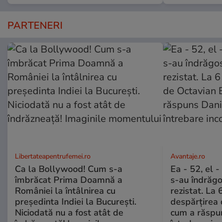
PARTENERI
Libertateapentrufemei.ro
Avantaje.ro
Ca la Bollywood! Cum s-a
Ea - 52, el 
îmbrăcat Prima Doamnă a
s-au îndrăgos
României la întâlnirea cu
rezistat. La 
președinta Indiei la București.
despărțirea 
Niciodată nu a fost atât de
cum a răspu