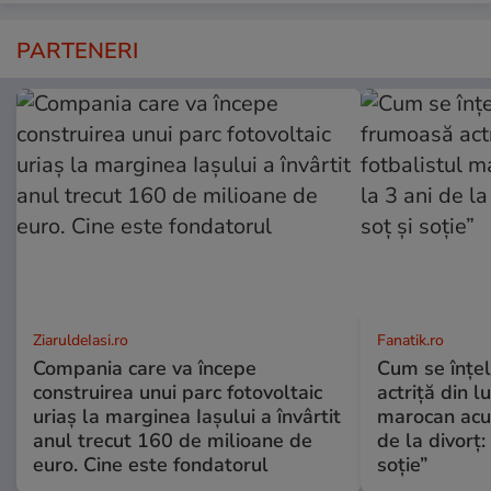
PARTENERI
ZiaruldeIasi.ro
Fanatik.ro
Compania care va începe
Cum se înțe
construirea unui parc fotovoltaic
actriță din l
uriaș la marginea Iașului a învârtit
marocan acuz
anul trecut 160 de milioane de
de la divorț:
euro. Cine este fondatorul
soție”