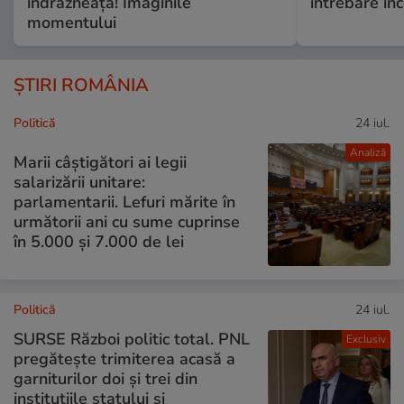
îndrăzneață! Imaginile
întrebare i
momentului
ȘTIRI ROMÂNIA
Politică
24 iul.
Analiză
Marii câștigători ai legii
salarizării unitare:
parlamentarii. Lefuri mărite în
următorii ani cu sume cuprinse
în 5.000 și 7.000 de lei
Politică
24 iul.
SURSE Război politic total. PNL
Exclusiv
pregătește trimiterea acasă a
garniturilor doi și trei din
instituțiile statului și