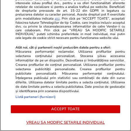
interesele si/sau profilul dvs., pentru a va oferi functionalitati aferente
retelelor de socializare si pentru a analiza traficul pe website. Beneficiati
când stai aproape o zi întreagă în
fondul unui
de drepturile prevazute de art. 15-22 din GDPR in legatura cu
prelucrarea datelor cu caracter personal. Aceste drepturi pot fi exercitate
aer
muncă
prin modalitatea indicata
aici
. Prin click pe “ACCEPT TOATE”, acceptati
folosirea tuturor Tehnologiilor de tip Cookie, care implica inclusiv acceptul
dvs. cu privire la stocarea/accesarea informatiilor de catre Vendor-ii cu
care colaboram. Prin click pe “VREAU SA MODIFIC SETARILE
INDIVIDUAL” puteti schimba preferintele in mod individual, mai putin
cele legate de cookie strict necesare pentru functionarea website-ului.
Horoscop
25 iul.
Horoscop 26 iulie 2026. Racii
Atât noi, cât și partenerii noștri prelucrăm datele pentru a oferi:
Măsurarea performanței reclamelor. Utilizarea profilurilor pentru
încep o perioadă mai dificilă în
selectarea conținutului personalizat. Stocarea și/sau accesarea
informațiilor de pe un dispozitiv. Dezvoltarea și îmbunătățirea serviciilor.
relația cu superiorii, poate și pe
Crearea profilurilor de conținut personalizat. Utilizarea profilurilor pentru
selectarea publicității personalizate. Crearea profilurilor pentru
fondul unui volum mai mare de
publicitate personalizată. Măsurarea performanței conținutului.
Înțelegerea publicului prin statistici sau combinații de date din surse
muncă
diferite. Utilizarea datelor limitate pentru a selecta conținutul. Utilizarea
de date limitate pentru a selecta publicitatea. Date precise de geolocație
și identificarea prin scanarea dispozitivului.
Listă parteneri (furnizori)
Vacanțe și Cultură
24 iul.
ACCEPT TOATE
Cum să călătoreşti doar cu
VREAU SA MODIFIC SETARILE INDIVIDUAL
bagajul de mână. Ghid pentru