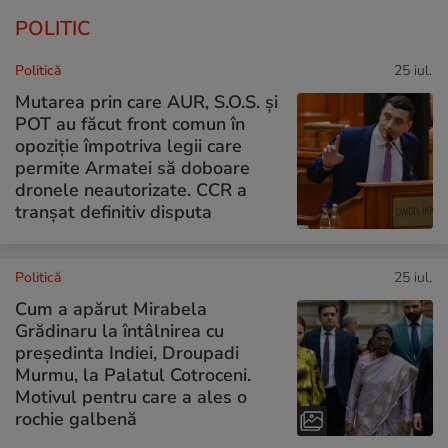
POLITIC
Politică
25 iul.
Mutarea prin care AUR, S.O.S. și
POT au făcut front comun în
opoziție împotriva legii care
permite Armatei să doboare
dronele neautorizate. CCR a
tranșat definitiv disputa
Politică
25 iul.
Cum a apărut Mirabela
Grădinaru la întâlnirea cu
președinta Indiei, Droupadi
Murmu, la Palatul Cotroceni.
Motivul pentru care a ales o
rochie galbenă