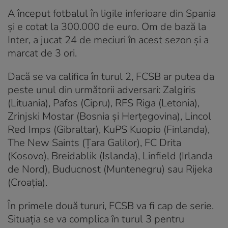
A început fotbalul în ligile inferioare din Spania
și e cotat la 300.000 de euro. Om de bază la
Inter, a jucat 24 de meciuri în acest sezon și a
marcat de 3 ori.
Dacă se va califica în turul 2, FCSB ar putea da
peste unul din următorii adversari: Zalgiris
(Lituania), Pafos (Cipru), RFS Riga (Letonia),
Zrinjski Mostar (Bosnia și Herțegovina), Lincol
Red Imps (Gibraltar), KuPS Kuopio (Finlanda),
The New Saints (Țara Galilor), FC Drita
(Kosovo), Breidablik (Islanda), Linfield (Irlanda
de Nord), Buducnost (Muntenegru) sau Rijeka
(Croația).
În primele două tururi, FCSB va fi cap de serie.
Situația se va complica în turul 3 pentru