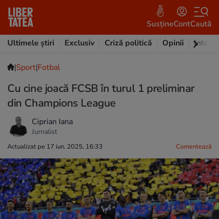
Susține
Cont
Caută
Ultimele știri
Exclusiv
Criză politică
Opinii
Intervi
|
Sport
|
Fotbal
Cu cine joacă FCSB în turul 1 preliminar
din Champions League
Ciprian Iana
Jurnalist
Actualizat pe 17 iun. 2025, 16:33
Comentează