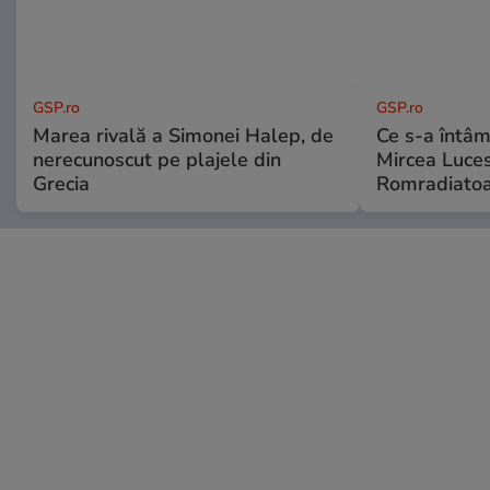
GSP.ro
GSP.ro
Marea rivală a Simonei Halep, de
Ce s-a întâmp
nerecunoscut pe plajele din
Mircea Luces
Grecia
Romradiatoa