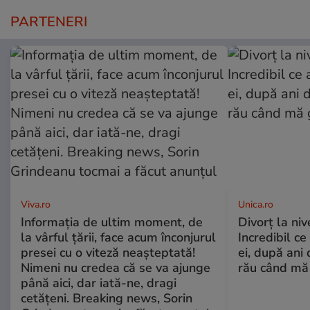
PARTENERI
Viva.ro
Unica.ro
Informația de ultim moment, de
Divorț la nive
la vârful țării, face acum înconjurul
Incredibil ce
presei cu o viteză neașteptată!
ei, după ani 
Nimeni nu credea că se va ajunge
rău când mă
până aici, dar iată-ne, dragi
cetățeni. Breaking news, Sorin