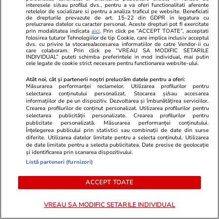
interesele si/sau profilul dvs., pentru a va oferi functionalitati aferente
Debitul Dunării a atins un minim istoric, dar
retelelor de socializare si pentru a analiza traficul pe website. Beneficiati
de drepturile prevazute de art. 15-22 din GDPR in legatura cu
hidrologii anunță că fluviul va începe să
prelucrarea datelor cu caracter personal. Aceste drepturi pot fi exercitate
prin modalitatea indicata
aici
. Prin click pe “ACCEPT TOATE”, acceptati
crească din 13 august: „Am mai câștiga 3-4
folosirea tuturor Tehnologiilor de tip Cookie, care implica inclusiv acceptul
dvs. cu privire la stocarea/accesarea informatiilor de catre Vendor-ii cu
zile”
care colaboram. Prin click pe “VREAU SA MODIFIC SETARILE
INDIVIDUAL” puteti schimba preferintele in mod individual, mai putin
cele legate de cookie strict necesare pentru functionarea website-ului.
Atât noi, cât și partenerii noștri prelucrăm datele pentru a oferi:
Știri România
07 aug.
Măsurarea performanței reclamelor. Utilizarea profilurilor pentru
Noi reguli la graniță pentru români. ANAF și
selectarea conținutului personalizat. Stocarea și/sau accesarea
informațiilor de pe un dispozitiv. Dezvoltarea și îmbunătățirea serviciilor.
Autoritatea Vamală vor să impună o limită de
Crearea profilurilor de conținut personalizat. Utilizarea profilurilor pentru
selectarea publicității personalizate. Crearea profilurilor pentru
40 de pachete de țigări la fiecare 40 de zile
publicitate personalizată. Măsurarea performanței conținutului.
Înțelegerea publicului prin statistici sau combinații de date din surse
diferite. Utilizarea datelor limitate pentru a selecta conținutul. Utilizarea
de date limitate pentru a selecta publicitatea. Date precise de geolocație
și identificarea prin scanarea dispozitivului.
Listă parteneri (furnizori)
ACCEPT TOATE
VREAU SA MODIFIC SETARILE INDIVIDUAL