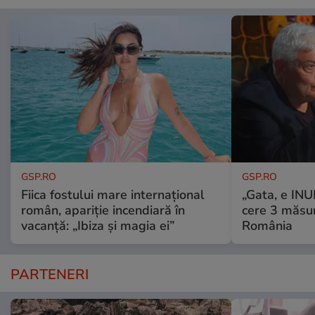
GSP.RO
GSP.RO
Fiica fostului mare internațional
„Gata, e IN
român, apariție incendiară în
cere 3 măsu
vacanță: „Ibiza și magia ei”
România
PARTENERI