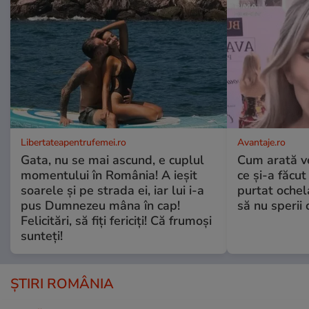
Libertateapentrufemei.ro
Avantaje.ro
Gata, nu se mai ascund, e cuplul
Cum arată v
momentului în România! A ieșit
ce și-a făcut
soarele și pe strada ei, iar lui i-a
purtat ochel
pus Dumnezeu mâna în cap!
să nu sperii c
Felicitări, să fiți fericiți! Că frumoși
sunteți!
ȘTIRI ROMÂNIA