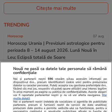
Citește mai multe
TRENDING
Horoscop
07 aug.
Horoscop Urania | Previziuni astrologice pentru
perioada 8 – 14 august 2026. Lună Nouă în
Leu; Eclipsă totală de Soare
Nouă ne pasă ca datele tale personale să rămână
confidențiale
Știri România
07 aug.
Noi și partenerii noștri
596
stocăm și/sau accesăm informații pe
Vremea extremă a făcut ravagii în Brașov, Cluj,
dispozitivul dvs., precum identificatorii cookie unici pentru prelucrarea
datelor cu caracter personal. Puteți accepta sau gestiona preferințele dvs.
Sibiu și Bihor. Copaci doborâți, acoperișuri
făcând clic mai jos, respectiv vă puteți opune utilizării unui interes legitim
în orice moment pe pagina cu politica de confidențialitate. Aceste alegeri
smulse și inundații
vor fi raportate partenerilor noștri și nu vă vor afecta navigarea.
Mai
multe detalii
Noi si partenerii nostri (retelele de socializare si agentiile de publicitate
partenere, precum si furnizorii nostri de servicii de date analitice)
prelucram date pentru a permite website-ului sa functioneze, pentru a
Știri România
07 aug.
personaliza continutul si anunturile publicitare afisate in functie de