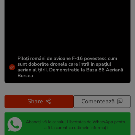
Piloți români de avioane F-16 povestesc cum
sunt doborâte dronele care intră în spațiul
aerian al țării. Demonstrație la Baza 86 Aeriană
Borcea
Share
Comentează
Abonați-vă la canalul Libertatea de WhatsApp pentru
a fi la curent cu ultimele informații