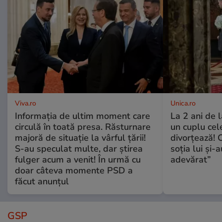
Viva.ro
Unica.ro
Informația de ultim moment care
La 2 ani de 
circulă în toată presa. Răsturnare
un cuplu ce
majoră de situație la vârful țării!
divorțează! C
S-au speculat multe, dar știrea
soția lui și-
fulger acum a venit! În urmă cu
adevărat”
doar câteva momente PSD a
făcut anunțul
GSP