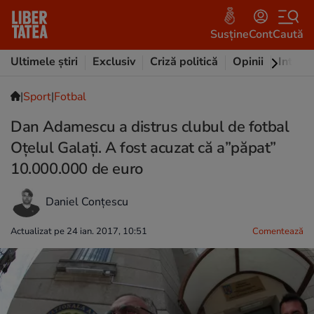
Susține
Cont
Caută
Ultimele știri
Exclusiv
Criză politică
Opinii
Intervi
|
Sport
|
Fotbal
Dan Adamescu a distrus clubul de fotbal
Oțelul Galați. A fost acuzat că a”păpat”
10.000.000 de euro
Daniel Conțescu
Actualizat pe 24 ian. 2017, 10:51
Comentează