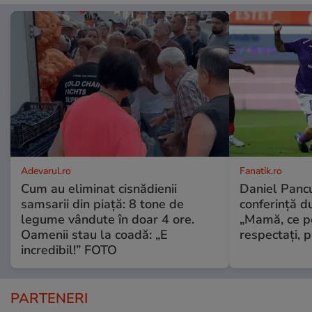
Adevarul.ro
Fanatik.ro
Cum au eliminat cisnădienii
Daniel Pancu
samsarii din piață: 8 tone de
conferință d
legume vândute în doar 4 ore.
„Mamă, ce p
Oamenii stau la coadă: „E
respectați, p
incredibil!” FOTO
PARTENERI