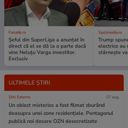
Fanatik.ro
Spotmedia.ro
Șeful din SuperLiga a anunțat în
Trump spune 
direct că el se dă la o parte dacă
electrice au 
vine Neluțu Varga investitor.
stârnește val
Exclusiv
ULTIMELE ȘTIRI
Știri Externe
07 aug.
Un obiect misterios a fost filmat zburând
deasupra unei zone rezidențiale. Pentagonul
publică noi dosare OZN desecretizate