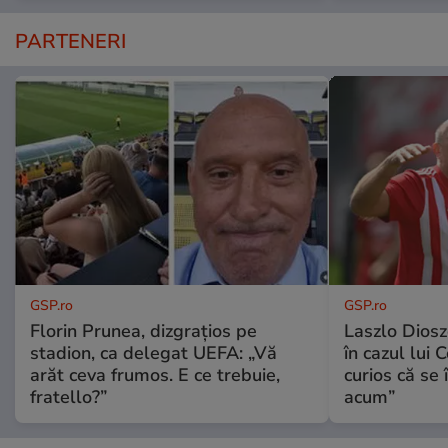
PARTENERI
GSP.ro
GSP.ro
Florin Prunea, dizgrațios pe
Laszlo Diosz
stadion, ca delegat UEFA: „Vă
în cazul lui 
arăt ceva frumos. E ce trebuie,
curios că se
fratello?”
acum”