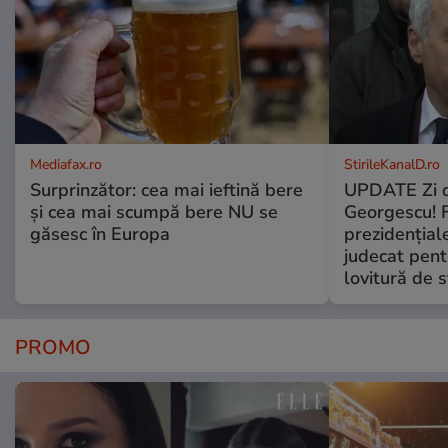
Mediafax.ro
StirileKanalD.ro
Surprinzător: cea mai ieftină bere
UPDATE Zi d
și cea mai scumpă bere NU se
Georgescu! F
găsesc în Europa
prezidențiale
judecat pent
lovitură de s
PROMO