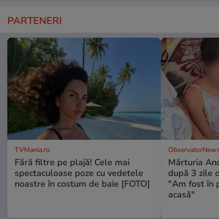
PARTENERI
TVMania.ro
ObservatorNews
Fără filtre pe plajă! Cele mai
Mărturia And
spectaculoase poze cu vedetele
după 3 zile d
noastre în costum de baie [FOTO]
"Am fost în p
acasă"