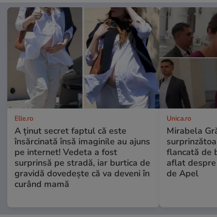
Elle.ro
Unica.ro
A ținut secret faptul că este
Mirabela Gră
însărcinată însă imaginile au ajuns
surprinzătoar
pe internet! Vedeta a fost
flancată de 
surprinsă pe stradă, iar burtica de
aflat despre
gravidă dovedește că va deveni în
de Apel
curând mamă