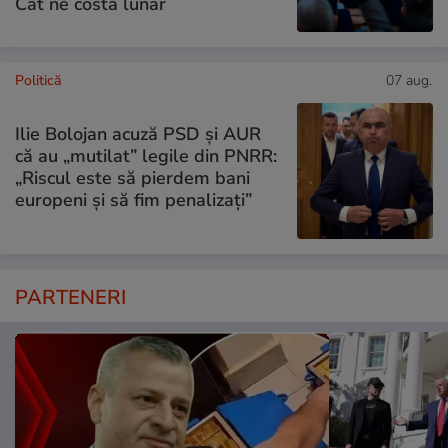
Cât ne costă lunar
Politică
07 aug.
Ilie Bolojan acuză PSD și AUR
că au „mutilat” legile din PNRR:
„Riscul este să pierdem bani
europeni și să fim penalizați”
PARTENERI