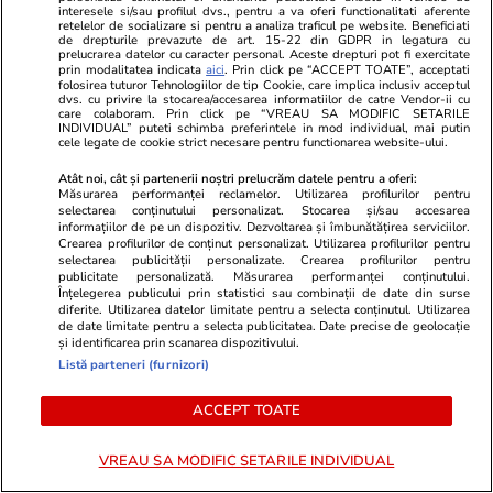
interesele si/sau profilul dvs., pentru a va oferi functionalitati aferente
Wowbiz.ro
Redactia.ro
retelelor de socializare si pentru a analiza traficul pe website. Beneficiati
de drepturile prevazute de art. 15-22 din GDPR in legatura cu
Cum arată fiul Mădălinei Manole
Doliu imens 
prelucrarea datelor cu caracter personal. Aceste drepturi pot fi exercitate
prin modalitatea indicata
aici
. Prin click pe “ACCEPT TOATE”, acceptati
la 17 ani! Fratele regretatei
Actrița Adel
folosirea tuturor Tehnologiilor de tip Cookie, care implica inclusiv acceptul
artiste a publicat o fotografie în
stins din via
dvs. cu privire la stocarea/accesarea informatiilor de catre Vendor-ii cu
care colaboram. Prin click pe “VREAU SA MODIFIC SETARILE
premieră cu Petru Mircea Jr.
INDIVIDUAL” puteti schimba preferintele in mod individual, mai putin
cele legate de cookie strict necesare pentru functionarea website-ului.
Atât noi, cât și partenerii noștri prelucrăm datele pentru a oferi:
Măsurarea performanței reclamelor. Utilizarea profilurilor pentru
selectarea conținutului personalizat. Stocarea și/sau accesarea
POLITIC
informațiilor de pe un dispozitiv. Dezvoltarea și îmbunătățirea serviciilor.
Crearea profilurilor de conținut personalizat. Utilizarea profilurilor pentru
selectarea publicității personalizate. Crearea profilurilor pentru
Politică
23 iul.
publicitate personalizată. Măsurarea performanței conținutului.
Înțelegerea publicului prin statistici sau combinații de date din surse
diferite. Utilizarea datelor limitate pentru a selecta conținutul. Utilizarea
Răspunsul premierului Ilie
de date limitate pentru a selecta publicitatea. Date precise de geolocație
Bolojan, întrebat dacă este
și identificarea prin scanarea dispozitivului.
pregătit să asigure interimatul
Listă parteneri (furnizori)
la Guvern până la finalul anului
ACCEPT TOATE
și de ce nu pleacă
VREAU SA MODIFIC SETARILE INDIVIDUAL