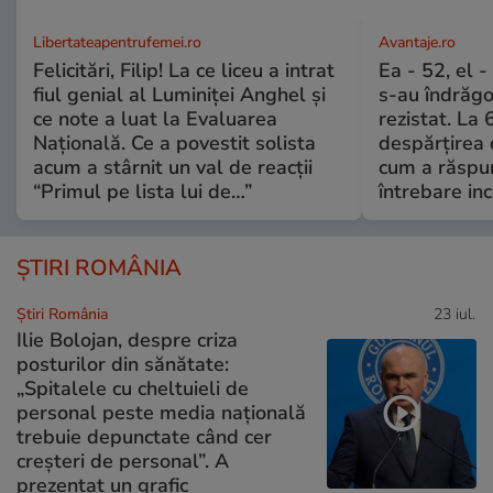
Libertateapentrufemei.ro
Avantaje.ro
Felicitări, Filip! La ce liceu a intrat
Ea - 52, el 
fiul genial al Luminiței Anghel și
s-au îndrăgos
ce note a luat la Evaluarea
rezistat. La 
Națională. Ce a povestit solista
despărțirea 
acum a stârnit un val de reacții
cum a răspu
“Primul pe lista lui de…”
întrebare i
ȘTIRI ROMÂNIA
Știri România
23 iul.
Ilie Bolojan, despre criza
posturilor din sănătate:
„Spitalele cu cheltuieli de
personal peste media națională
trebuie depunctate când cer
creșteri de personal”. A
prezentat un grafic