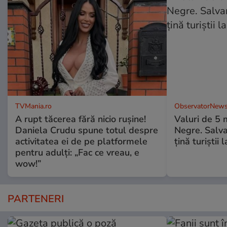
TVMania.ro
ObservatorNews
A rupt tăcerea fără nicio rușine!
Valuri de 5 m
Daniela Crudu spune totul despre
Negre. Salva
activitatea ei de pe platformele
ţină turiştii 
pentru adulți: „Fac ce vreau, e
wow!”
PARTENERI