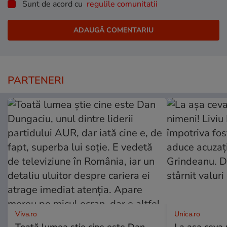
Sunt de acord cu
regulile comunitatii
PARTENERI
Viva.ro
Unica.ro