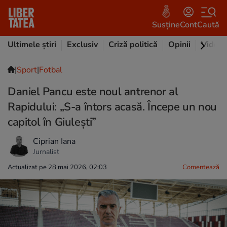
Susține
Cont
Caută
Ultimele știri
Exclusiv
Criză politică
Opinii
Video
|
Sport
|
Fotbal
Daniel Pancu este noul antrenor al
Rapidului: „S-a întors acasă. Începe un nou
capitol în Giulești”
Ciprian Iana
Jurnalist
Actualizat pe 28 mai 2026, 02:03
Comentează