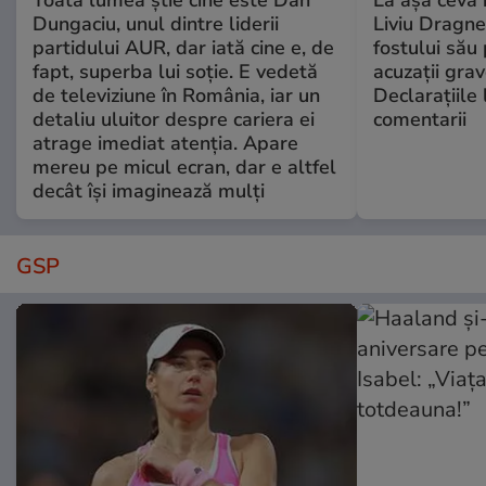
Toată lumea știe cine este Dan
La așa ceva 
Dungaciu, unul dintre liderii
Liviu Dragne
partidului AUR, dar iată cine e, de
fostului său 
fapt, superba lui soție. E vedetă
acuzații grav
de televiziune în România, iar un
Declarațiile 
detaliu uluitor despre cariera ei
comentarii
atrage imediat atenția. Apare
mereu pe micul ecran, dar e altfel
decât își imaginează mulți
GSP