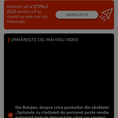
Abonați-vă la
ȘTIRILE
ZILEI
pentru a fi la
ABONEAZĂ-TE
curent cu cele mai noi
informații.
URMĂREȘTE CEL MAI NOU VIDEO
Ilie Bolojan, despre criza posturilor din sănătate:
„Spitalele cu cheltuieli de personal peste media
națională trebuie depunctate când cer creșteri