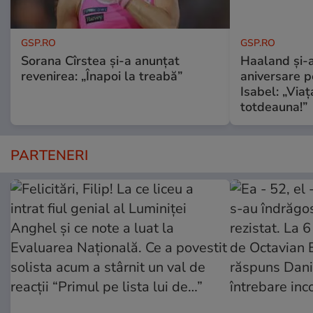
GSP.RO
GSP.RO
Sorana Cîrstea și-a anunțat
Haaland și-a
revenirea: „Înapoi la treabă”
aniversare pe
Isabel: „Via
totdeauna!”
PARTENERI