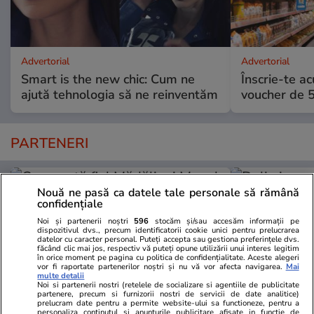
Advertorial
Advertorial
Smart is the new chic: Cum ne
Înscrie-te ac
ajută tehnologia să ne reinventăm
voucher de 5
PARTENERI
Nouă ne pasă ca datele tale personale să rămână
confidențiale
Noi și partenerii noștri
596
stocăm și/sau accesăm informații pe
dispozitivul dvs., precum identificatorii cookie unici pentru prelucrarea
datelor cu caracter personal. Puteți accepta sau gestiona preferințele dvs.
făcând clic mai jos, respectiv vă puteți opune utilizării unui interes legitim
în orice moment pe pagina cu politica de confidențialitate. Aceste alegeri
vor fi raportate partenerilor noștri și nu vă vor afecta navigarea.
Mai
multe detalii
Noi si partenerii nostri (retelele de socializare si agentiile de publicitate
partenere, precum si furnizorii nostri de servicii de date analitice)
prelucram date pentru a permite website-ului sa functioneze, pentru a
personaliza continutul si anunturile publicitare afisate in functie de