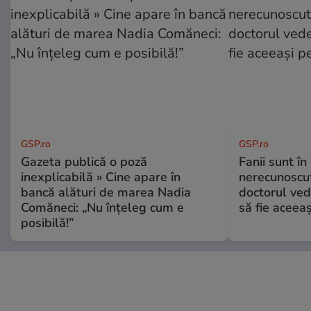
GSP.ro
GSP.ro
Gazeta publică o poză
Fanii sunt în 
inexplicabilă » Cine apare în
nerecunoscut
bancă alături de marea Nadia
doctorul ved
Comăneci: „Nu înțeleg cum e
să fie aceea
posibilă!”