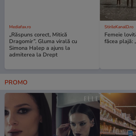
Mediafax.ro
StirileKanalD.ro
„Răspuns corect, Mitică
Femeie lovit
Dragomir”. Gluma virală cu
făcea plajă: „
Simona Halep a ajuns la
admiterea la Drept
PROMO