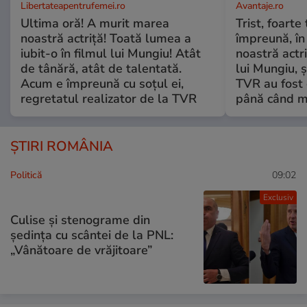
Libertateapentrufemei.ro
Avantaje.ro
Ultima oră! A murit marea
Trist, foarte
noastră actriță! Toată lumea a
împreună, în
iubit-o în filmul lui Mungiu! Atât
noastră actri
de tânără, atât de talentată.
lui Mungiu, ș
Acum e împreună cu soțul ei,
TVR au fost 
regretatul realizator de la TVR
până când mo
ȘTIRI ROMÂNIA
Politică
09:02
Exclusiv
Culise și stenograme din
ședința cu scântei de la PNL:
„Vânătoare de vrăjitoare”