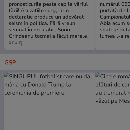
pronosticurile peste cap la vârful
numărul 083
țării! Acuzațiile curg, iar o
purtată de L
declarație produce un adevărat
Campionatul
seism în politică. Fără vreun
Abia acum s-
semnal în prealabil, Sorin
spatele deta
Grindeanu tocmai a făcut marele
lumea l-a r
anunț
GSP