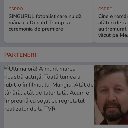
GSP.RO
GSP.RO
SINGURUL fotbalist care nu dă
Cine e româ
mâna cu Donald Trump la
alături de c
ceremonia de premiere
au tremurat
văzut pe Mes
PARTENERI