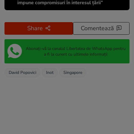
impune compromisuri în interesul țării”
Share
Comentează
Abonați-vă la canalul Libertatea de WhatsApp pentru
a fi la curent cu ultimele informații
David Popovici
Inot
Singapore