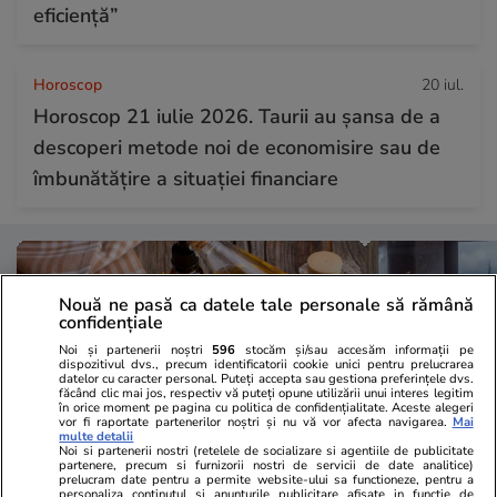
eficiență”
Horoscop
20 iul.
Horoscop 21 iulie 2026. Taurii au șansa de a
descoperi metode noi de economisire sau de
îmbunătățire a situației financiare
Nouă ne pasă ca datele tale personale să rămână
confidențiale
Noi și partenerii noștri
596
stocăm și/sau accesăm informații pe
dispozitivul dvs., precum identificatorii cookie unici pentru prelucrarea
datelor cu caracter personal. Puteți accepta sau gestiona preferințele dvs.
făcând clic mai jos, respectiv vă puteți opune utilizării unui interes legitim
în orice moment pe pagina cu politica de confidențialitate. Aceste alegeri
vor fi raportate partenerilor noștri și nu vă vor afecta navigarea.
Mai
multe detalii
Noi si partenerii nostri (retelele de socializare si agentiile de publicitate
partenere, precum si furnizorii nostri de servicii de date analitice)
prelucram date pentru a permite website-ului sa functioneze, pentru a
Lifestyle
09:00
Vacanțe și Cultu
personaliza continutul si anunturile publicitare afisate in functie de