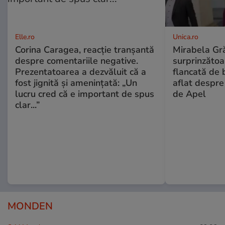
Elle.ro
Unica.ro
Corina Caragea, reacție tranșantă
Mirabela Gră
despre comentariile negative.
surprinzătoar
Prezentatoarea a dezvăluit că a
flancată de 
fost jignită și amenințată: „Un
aflat despre
lucru cred că e important de spus
de Apel
clar...”
MONDEN