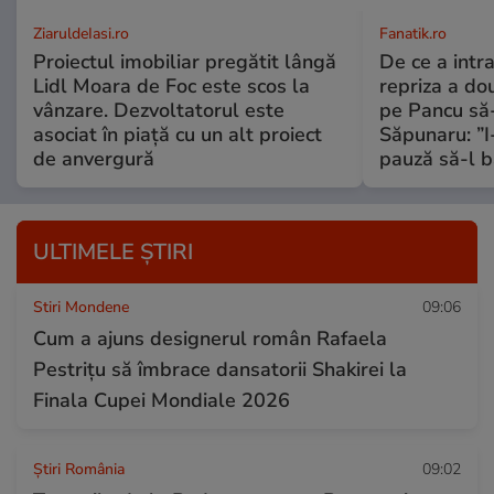
ZiaruldeIasi.ro
Fanatik.ro
Proiectul imobiliar pregătit lângă
De ce a intra
Lidl Moara de Foc este scos la
repriza a do
vânzare. Dezvoltatorul este
pe Pancu să-
asociat în piață cu un alt proiect
Săpunaru: ”I
de anvergură
pauză să-l 
ULTIMELE ȘTIRI
Stiri Mondene
09:06
Cum a ajuns designerul român Rafaela
Pestrițu să îmbrace dansatorii Shakirei la
Finala Cupei Mondiale 2026
Știri România
09:02