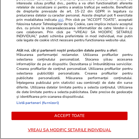
interesele si/sau profilul dvs., pentru a va oferi functionalitati aferente
Ulei de floarea soarelui –
Cât costă o 
retelelor de socializare si pentru a analiza traficul pe website. Beneficiati
de drepturile prevazute de art. 15-22 din GDPR in legatura cu
prelucrarea datelor cu caracter personal. Aceste drepturi pot fi exercitate
proprietăţi, beneficii, utilizări,
hotelul de 5
prin modalitatea indicata
aici
. Prin click pe “ACCEPT TOATE”, acceptati
folosirea tuturor Tehnologiilor de tip Cookie, care implica inclusiv acceptul
precauţii
1400, în Buc
dvs. cu privire la stocarea/accesarea informatiilor de catre Vendor-ii cu
care colaboram. Prin click pe “VREAU SA MODIFIC SETARILE
INDIVIDUAL” puteti schimba preferintele in mod individual, mai putin
cele legate de cookie strict necesare pentru functionarea website-ului.
Atât noi, cât și partenerii noștri prelucrăm datele pentru a oferi:
Măsurarea performanței reclamelor. Utilizarea profilurilor pentru
selectarea conținutului personalizat. Stocarea și/sau accesarea
informațiilor de pe un dispozitiv. Dezvoltarea și îmbunătățirea serviciilor.
Lifestyle
18 iul.
Crearea profilurilor de conținut personalizat. Utilizarea profilurilor pentru
selectarea publicității personalizate. Crearea profilurilor pentru
publicitate personalizată. Măsurarea performanței conținutului.
Înțelegerea publicului prin statistici sau combinații de date din surse
diferite. Utilizarea datelor limitate pentru a selecta conținutul. Utilizarea
Semnele deshidratării și cum să
de date limitate pentru a selecta publicitatea. Date precise de geolocație
și identificarea prin scanarea dispozitivului.
o previi
Listă parteneri (furnizori)
ACCEPT TOATE
VREAU SA MODIFIC SETARILE INDIVIDUAL
Lifestyle
17 iul.