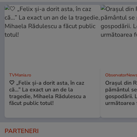
TVMania.ro
ObservatorNews
🤍 „Felix și-a dorit asta, în caz
Oraşul din 
că…” La exact un an de la
pământul se
tragedie, Mihaela Rădulescu a
gospodării. 
făcut public totul!
următoarea 
PARTENERI