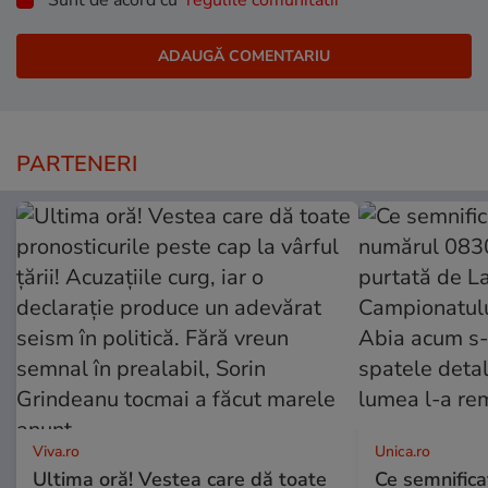
Sunt de acord cu
regulile comunitatii
PARTENERI
Viva.ro
Unica.ro
Ultima oră! Vestea care dă toate
Ce semnificaț