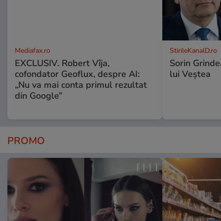
Mediafax.ro
StirileKanalD.ro
EXCLUSIV. Robert Vîja,
Sorin Grinde
cofondator Geoflux, despre AI:
lui Veștea
„Nu va mai conta primul rezultat
din Google”
PROMO