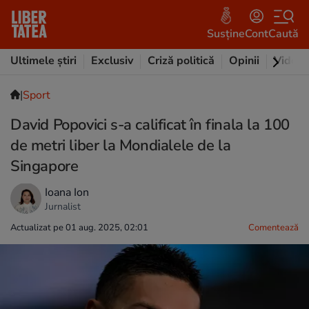
Susține
Cont
Caută
Ultimele știri
Exclusiv
Criză politică
Opinii
Video
|
Sport
David Popovici s-a calificat în finala la 100
de metri liber la Mondialele de la
Singapore
Ioana Ion
Jurnalist
Actualizat pe 01 aug. 2025, 02:01
Comentează