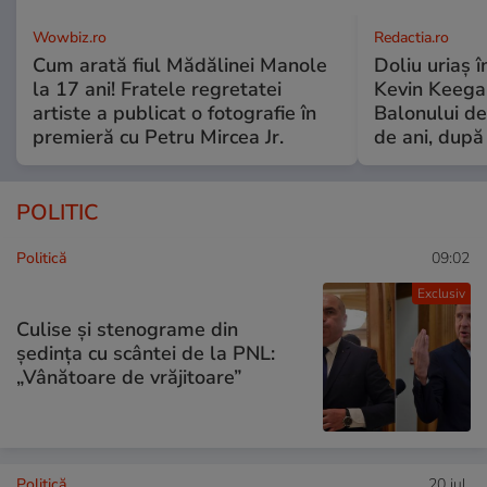
Wowbiz.ro
Redactia.ro
Cum arată fiul Mădălinei Manole
Doliu uriaș î
la 17 ani! Fratele regretatei
Kevin Keegan
artiste a publicat o fotografie în
Balonului de
premieră cu Petru Mircea Jr.
de ani, după
POLITIC
Politică
09:02
Exclusiv
Culise și stenograme din
ședința cu scântei de la PNL:
„Vânătoare de vrăjitoare”
Politică
20 iul.