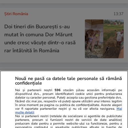
Știri România
13:37
Doi tineri din București s-au
mutat în comuna Dor Mărunt
unde cresc văcuțe dintr-o rasă
rar întâlnită în România
Știri România
13:36
Nouă ne pasă ca datele tale personale să rămână
Exclusiv
confidențiale
Care este starea marinarilor de
Noi și partenerii noștri
596
stocăm și/sau accesăm informații pe
pe nava cu GPL atacată în
dispozitivul dvs., precum identificatorii cookie unici pentru prelucrarea
datelor cu caracter personal. Puteți accepta sau gestiona preferințele dvs.
Marea Neagră, aduși la Tulcea:
făcând clic mai jos, respectiv vă puteți opune utilizării unui interes legitim
în orice moment pe pagina cu politica de confidențialitate. Aceste alegeri
„Unul a fost intubat”
vor fi raportate partenerilor noștri și nu vă vor afecta navigarea.
Mai
multe detalii
Noi si partenerii nostri (retelele de socializare si agentiile de publicitate
partenere, precum si furnizorii nostri de servicii de date analitice)
prelucram date pentru a permite website-ului sa functioneze, pentru a
personaliza continutul si anunturile publicitare afisate in functie de