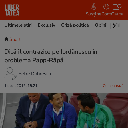
Susține
Cont
Caută
Ultimele știri
Exclusiv
Criză politică
Opinii
Video
|
Sport
Dică îl contrazice pe Iordănescu în
problema Papp-Râpă
Petre Dobrescu
14 oct. 2015, 15:21
Comentează