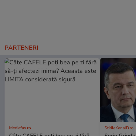
PARTENERI
Mediafax.ro
StirileKanalD.ro
Câte CAFELE poți bea pe zi fără
Sorin Grinde