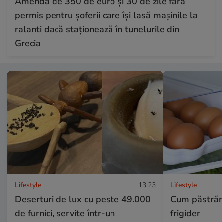
Amendă de 350 de euro și 30 de zile fără
permis pentru șoferii care își lasă mașinile la
ralanti dacă staționează în tunelurile din
Grecia
Lifestyle
13:23
Lifestyle
Deserturi de lux cu peste 49.000
Cum păstrăm
de furnici, servite într-un
frigider