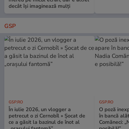
decât își imaginează mulți
GSP
GSP.RO
GSP.RO
În iulie 2026, un vlogger a
O poză inexp
petrecut o zi Cernobîl » Șocat de
în bancă ală
ce a găsit la bazinul de înot al
Comăneci: „N
„orașului fantomă”
posibilă!”