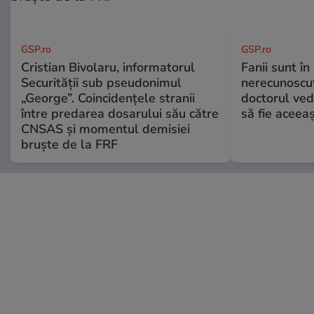
GSP.ro
GSP.ro
Cristian Bivolaru, informatorul
Fanii sunt în 
Securității sub pseudonimul
nerecunoscut
„George”. Coincidențele stranii
doctorul ved
între predarea dosarului său către
să fie aceea
CNSAS și momentul demisiei
bruște de la FRF