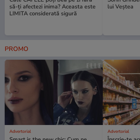
să-ți afectezi inima? Aceasta este
lui Veștea
LIMITA considerată sigură
PROMO
Advertorial
Advertorial
Smart is the new chic: Cum ne
Înscrie-te ac