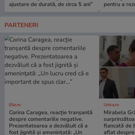
ajustare de durată, de circa 5 ani”
pentru a re
PARTENERI
Elle.ro
Unica.ro
Corina Caragea, reacție tranșantă
Mirabela Gră
despre comentariile negative.
surprinzătoar
Prezentatoarea a dezvăluit că a
flancată de 
fost jignită și amenințată: „Un
aflat despre