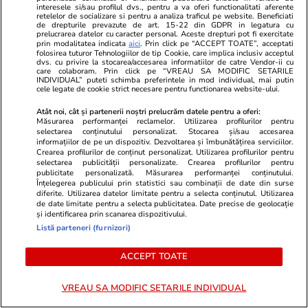
interesele si/sau profilul dvs., pentru a va oferi functionalitati aferente
Știri România
12:53
retelelor de socializare si pentru a analiza traficul pe website. Beneficiati
de drepturile prevazute de art. 15-22 din GDPR in legatura cu
Cum încearcă MAI să salveze
Analiză
prelucrarea datelor cu caracter personal. Aceste drepturi pot fi exercitate
prin modalitatea indicata
aici
. Prin click pe “ACCEPT TOATE”, acceptati
megacontractul de 800 de
folosirea tuturor Tehnologiilor de tip Cookie, care implica inclusiv acceptul
dvs. cu privire la stocarea/accesarea informatiilor de catre Vendor-ii cu
milioane de euro din SAFE
care colaboram. Prin click pe “VREAU SA MODIFIC SETARILE
INDIVIDUAL” puteti schimba preferintele in mod individual, mai putin
pentru cele 380.000 de arme
cele legate de cookie strict necesare pentru functionarea website-ului.
noi de la SIG Sauer
Atât noi, cât și partenerii noștri prelucrăm datele pentru a oferi:
Măsurarea performanței reclamelor. Utilizarea profilurilor pentru
selectarea conținutului personalizat. Stocarea și/sau accesarea
informațiilor de pe un dispozitiv. Dezvoltarea și îmbunătățirea serviciilor.
Știri România
12:48
Crearea profilurilor de conținut personalizat. Utilizarea profilurilor pentru
selectarea publicității personalizate. Crearea profilurilor pentru
Exclusiv
publicitate personalizată. Măsurarea performanței conținutului.
Cea mai mare tabără pentru
Înțelegerea publicului prin statistici sau combinații de date din surse
diferite. Utilizarea datelor limitate pentru a selecta conținutul. Utilizarea
elevi este organizată de
de date limitate pentru a selecta publicitatea. Date precise de geolocație
și identificarea prin scanarea dispozitivului.
Universitatea din București, la
Listă parteneri (furnizori)
un preț foarte accesibil
ACCEPT TOATE
VREAU SA MODIFIC SETARILE INDIVIDUAL
Opinii
09:00