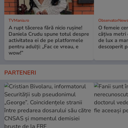
TVMania.ro
ObservatorNews
A rupt tăcerea fără nicio rușine!
O femeie cer
Daniela Crudu spune totul despre
câţiva metri
activitatea ei de pe platformele
de lux a mam
pentru adulți: „Fac ce vreau, e
descoperit po
wow!”
PARTENERI