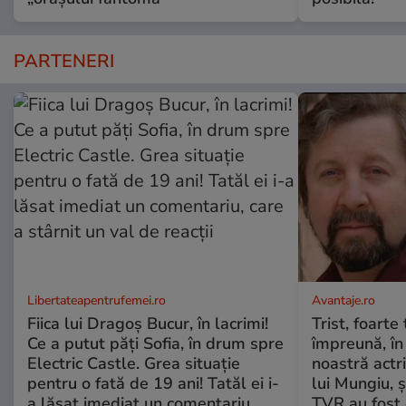
PARTENERI
Libertateapentrufemei.ro
Avantaje.ro
Fiica lui Dragoș Bucur, în lacrimi!
Trist, foarte
Ce a putut păți Sofia, în drum spre
împreună, în
Electric Castle. Grea situație
noastră actri
pentru o fată de 19 ani! Tatăl ei i-
lui Mungiu, ș
a lăsat imediat un comentariu,
TVR au fost 