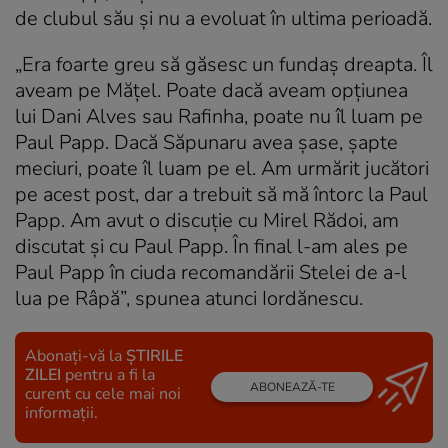
de clubul său și nu a evoluat în ultima perioadă.
„Era foarte greu să găsesc un fundaș dreapta. Îl
aveam pe Mățel. Poate dacă aveam opțiunea
lui Dani Alves sau Rafinha, poate nu îl luam pe
Paul Papp. Dacă Săpunaru avea șase, șapte
meciuri, poate îl luam pe el. Am urmărit jucători
pe acest post, dar a trebuit să mă întorc la Paul
Papp. Am avut o discuție cu Mirel Rădoi, am
discutat și cu Paul Papp. În final l-am ales pe
Paul Papp în ciuda recomandării Stelei de a-l
lua pe Râpă”, spunea atunci Iordănescu.
Abonați-vă la
ȘTIRILE
ZILEI
pentru a fi la
ABONEAZĂ-TE
curent cu cele mai noi
informații.