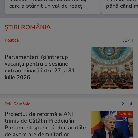
care a stârnit un val de reacții
până când mo
ȘTIRI ROMÂNIA
Politică
13:44
Parlamentarii își întrerup
vacanța pentru o sesiune
extraordinară între 27 și 31
iulie 2026
Știri România
21 iul.
Proiectul de reformă a ANI
Exclusiv
trimis de Cătălin Predoiu în
Parlament spune că declarațiile
de avere ale demnitarilor