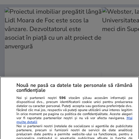
ZiaruldeIasi.ro
Fanatik.ro
Nouă ne pasă ca datele tale personale să rămână
Proiectul imobiliar pregătit lângă
Webster, la
confidențiale
Lidl Moara de Foc este scos la
Universitate
Noi și partenerii noștri
596
stocăm și/sau accesăm informații pe
vânzare. Dezvoltatorul este
meci din Sup
dispozitivul dvs., precum identificatorii cookie unici pentru prelucrarea
asociat în piață cu un alt proiect
datelor cu caracter personal. Puteți accepta sau gestiona preferințele dvs.
făcând clic mai jos, respectiv vă puteți opune utilizării unui interes legitim
de anvergură
în orice moment pe pagina cu politica de confidențialitate. Aceste alegeri
vor fi raportate partenerilor noștri și nu vă vor afecta navigarea.
Mai
multe detalii
Noi si partenerii nostri (retelele de socializare si agentiile de publicitate
partenere, precum si furnizorii nostri de servicii de date analitice)
prelucram date pentru a permite website-ului sa functioneze, pentru a
personaliza continutul si anunturile publicitare afisate in functie de