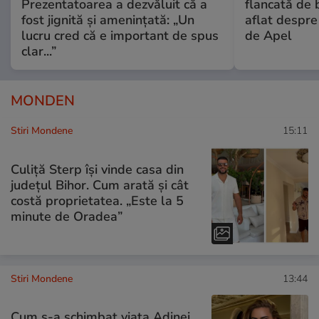
Prezentatoarea a dezvăluit că a
flancată de 
fost jignită și amenințată: „Un
aflat despre
lucru cred că e important de spus
de Apel
clar...”
MONDEN
Stiri Mondene
15:11
Culiță Sterp își vinde casa din
județul Bihor. Cum arată și cât
costă proprietatea. „Este la 5
minute de Oradea”
Stiri Mondene
13:44
Cum s-a schimbat viața Adinei