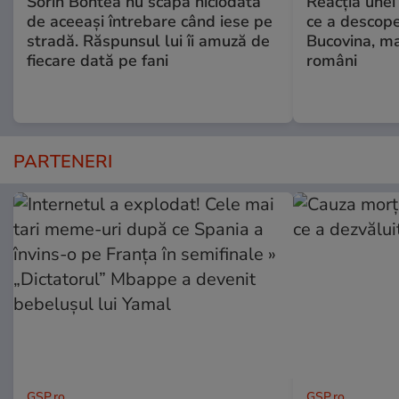
Sorin Bontea nu scapă niciodată
Reacția unei
de aceeași întrebare când iese pe
ce a descope
stradă. Răspunsul lui îi amuză de
Bucovina, ma
fiecare dată pe fani
români
PARTENERI
GSP.ro
GSP.ro