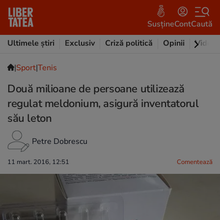
Susține
Cont
Caută
Ultimele știri
Exclusiv
Criză politică
Opinii
Video
|
Sport
|
Tenis
Două milioane de persoane utilizează
regulat meldonium, asigură inventatorul
său leton
Petre Dobrescu
11 mart. 2016, 12:51
Comentează