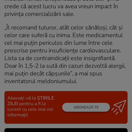
crede că acest lucru va avea vreun impact în
privința comercializării sale.
„Îl recomand tuturor, atât celor sănătoși, cât și
celor care suferă cu inima. Este medicamentul
cel mai puțin periculos din lume între cele
prescrise pentru insuficiențe cardiovasculare.
Lista sa de contraindicații este insignifiantă.
Doar în 1,5-2 la sută din cazuri dezvoltă alergii,
mai puțin decât căpșunile”, a mai spus
inventatorul meldoniumului.
Abonați-vă la
ȘTIRILE
ZILEI
pentru a fi la
ABONEAZĂ-TE
curent cu cele mai noi
informații.