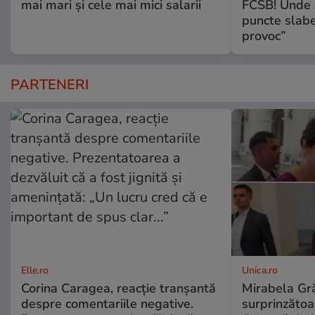
mai mari și cele mai mici salarii
FCSB! Unde e
puncte slabe
provoc”
PARTENERI
Elle.ro
Unica.ro
Corina Caragea, reacție tranșantă
Mirabela Gră
despre comentariile negative.
surprinzătoar