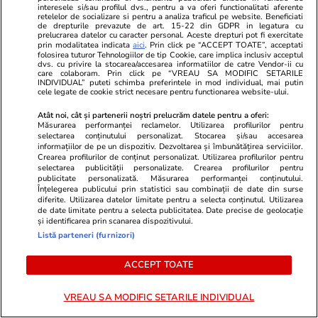
ULTIMELE ȘTIRI
interesele si/sau profilul dvs., pentru a va oferi functionalitati aferente
retelelor de socializare si pentru a analiza traficul pe website. Beneficiati
de drepturile prevazute de art. 15-22 din GDPR in legatura cu
prelucrarea datelor cu caracter personal. Aceste drepturi pot fi exercitate
Ştiri
15:25
prin modalitatea indicata
aici
. Prin click pe “ACCEPT TOATE”, acceptati
folosirea tuturor Tehnologiilor de tip Cookie, care implica inclusiv acceptul
Vine un „Super El Niño” istoric și temperaturile
dvs. cu privire la stocarea/accesarea informatiilor de catre Vendor-ii cu
care colaboram. Prin click pe “VREAU SA MODIFIC SETARILE
în Pacific vor crește cu peste 3,5 grade Celsius
INDIVIDUAL” puteti schimba preferintele in mod individual, mai putin
cele legate de cookie strict necesare pentru functionarea website-ului.
Atât noi, cât și partenerii noștri prelucrăm datele pentru a oferi:
Știri Externe
15:13
Măsurarea performanței reclamelor. Utilizarea profilurilor pentru
selectarea conținutului personalizat. Stocarea și/sau accesarea
A plătit 3.700 de euro, după ce a făcut
informațiilor de pe un dispozitiv. Dezvoltarea și îmbunătățirea serviciilor.
Crearea profilurilor de conținut personalizat. Utilizarea profilurilor pentru
accident la 110 km/h, pe autostradă: mașina
selectarea publicității personalizate. Crearea profilurilor pentru
publicitate personalizată. Măsurarea performanței conținutului.
nu a frânat singură, dar legea l-a scos vinovat
Înțelegerea publicului prin statistici sau combinații de date din surse
diferite. Utilizarea datelor limitate pentru a selecta conținutul. Utilizarea
de date limitate pentru a selecta publicitatea. Date precise de geolocație
și identificarea prin scanarea dispozitivului.
Stiri Mondene
15:11
Listă parteneri (furnizori)
Culiță Sterp își vinde casa din județul Bihor.
Cum arată și cât costă proprietatea. „Este la 5
ACCEPT TOATE
minute de Oradea”
VREAU SA MODIFIC SETARILE INDIVIDUAL