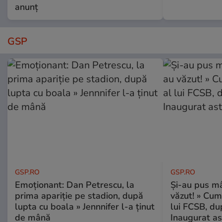
anunț
GSP
GSP.RO
GSP.RO
Emoționant: Dan Petrescu, la
Și-au pus mâ
prima apariție pe stadion, după
văzut! » Cum
lupta cu boala » Jennnifer l-a ținut
lui FCSB, du
de mână
Inaugurat as