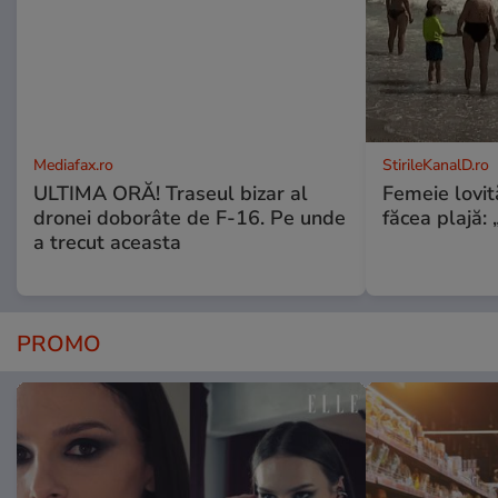
Mediafax.ro
StirileKanalD.ro
ULTIMA ORĂ! Traseul bizar al
Femeie lovit
dronei doborâte de F-16. Pe unde
făcea plajă: „
a trecut aceasta
PROMO