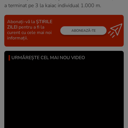
a terminat pe 3
la
kaiac individual
1.000 m.
Abonați-vă la
ȘTIRILE
ZILEI
pentru a fi la
ABONEAZĂ-TE
curent cu cele mai noi
informații.
URMĂREȘTE CEL MAI NOU VIDEO