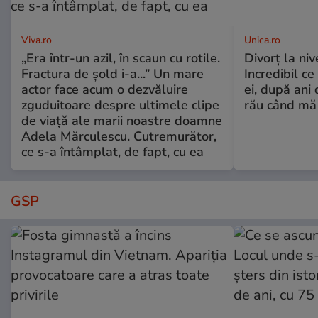
Viva.ro
Unica.ro
„Era într-un azil, în scaun cu rotile.
Divorț la nive
Fractura de șold i-a...” Un mare
Incredibil ce
actor face acum o dezvăluire
ei, după ani 
zguduitoare despre ultimele clipe
rău când mă
de viață ale marii noastre doamne
Adela Mărculescu. Cutremurător,
ce s-a întâmplat, de fapt, cu ea
GSP