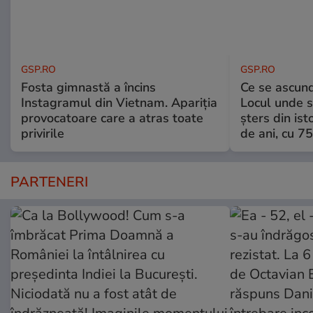
GSP.RO
GSP.RO
Fosta gimnastă a încins
Ce se ascund
Instagramul din Vietnam. Apariția
Locul unde s-
provocatoare care a atras toate
șters din ist
privirile
de ani, cu 7
PARTENERI