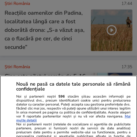
Știri România
17:44
Reacțiile oamenilor din Padina,
localitatea lângă care a fost
doborâtă drona: „S-a văzut așa,
ca o flacără pe cer, de cinci
secunde”
Știri România
17:35
Cine este pilotul român de F-16
Nouă ne pasă ca datele tale personale să rămână
care a doborât drona la Padina,
confidențiale
în județul Buzău. Generalul
Noi și partenerii noștri
596
stocăm și/sau accesăm informații pe
dispozitivul dvs., precum identificatorii cookie unici pentru prelucrarea
Gheorghiță Vlad: „Îmi doresc să
datelor cu caracter personal. Puteți accepta sau gestiona preferințele dvs.
făcând clic mai jos, respectiv vă puteți opune utilizării unui interes legitim
fie decorat”
în orice moment pe pagina cu politica de confidențialitate. Aceste alegeri
vor fi raportate partenerilor noștri și nu vă vor afecta navigarea.
Mai
multe detalii
Noi si partenerii nostri (retelele de socializare si agentiile de publicitate
partenere, precum si furnizorii nostri de servicii de date analitice)
Știri România
17:00
prelucram date pentru a permite website-ului sa functioneze, pentru a
personaliza continutul si anunturile publicitare afisate in functie de