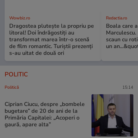
Wowbiz.ro
Redactia.ro
Dragostea plutește la propriu pe
Boala care 
litoral! Doi îndrăgostiți au
Marculescu. 
transformat marea într-o scenă
scaun cu rot
de film romantic. Turiștii prezenți
un an...&quo
s-au uitat de două ori
POLITIC
Politică
15:14
Ciprian Ciucu, despre „bombele
bugetare” de 20 de ani de la
Primăria Capitalei: „Acoperi o
gaură, apare alta”