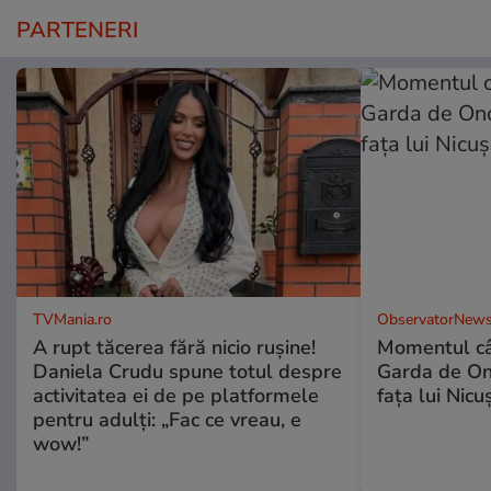
PARTENERI
TVMania.ro
ObservatorNews
A rupt tăcerea fără nicio rușine!
Momentul câ
Daniela Crudu spune totul despre
Garda de Ono
activitatea ei de pe platformele
fața lui Nic
pentru adulți: „Fac ce vreau, e
wow!”