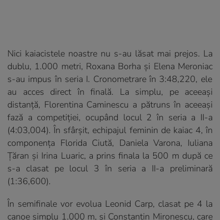
Nici kaiacistele noastre nu s-au lăsat mai prejos. La
dublu, 1.000 metri,
Roxana Borha și Elena Meroniac
s-au impus în seria I. Cronometrare în
3:48,220,
ele
au
acces
direct în finală.
La simplu, pe aceeași
distanță,
Florentina Caminescu
a pătruns în aceeași
fază a competiției, ocupând
locul 2 în
seria a II-a
(
4:03,004
)
.
În sfârșit, e
chipajul feminin de
kaiac
4,
în
componența
Florida Ciută, Daniela Varona, Iuliana
Țăran
și
Irina Luaric,
a prins finala
la 500 m după ce
s-a clasat pe locul 3 în
seria a II-a preliminară
(
1:36,600
)
.
În semifinale vor evolua
Leonid Carp, clasat pe 4
la
canoe simplu 1.000 m,
și Constantin Mironescu,
care