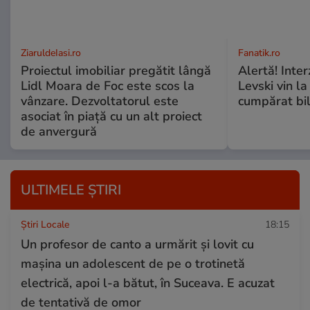
ZiaruldeIasi.ro
Fanatik.ro
Proiectul imobiliar pregătit lângă
Alertă! Interz
Lidl Moara de Foc este scos la
Levski vin la
vânzare. Dezvoltatorul este
cumpărat bile
asociat în piață cu un alt proiect
de anvergură
ULTIMELE ȘTIRI
Știri Locale
18:15
Un profesor de canto a urmărit și lovit cu
mașina un adolescent de pe o trotinetă
electrică, apoi l-a bătut, în Suceava. E acuzat
de tentativă de omor