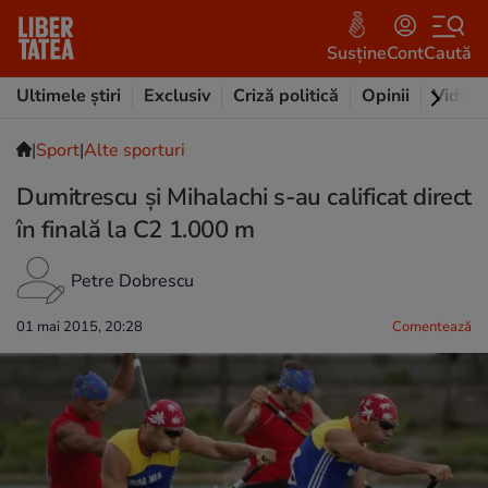
Susține
Cont
Caută
Ultimele știri
Exclusiv
Criză politică
Opinii
Video
|
Sport
|
Alte sporturi
Dumitrescu și Mihalachi s-au calificat direct
în finală la C2 1.000 m
Petre Dobrescu
01 mai 2015, 20:28
Comentează