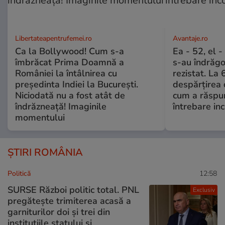
Libertateapentrufemei.ro
Avantaje.ro
Ca la Bollywood! Cum s-a
Ea - 52, el 
îmbrăcat Prima Doamnă a
s-au îndrăgos
României la întâlnirea cu
rezistat. La 
președinta Indiei la București.
despărțirea 
Niciodată nu a fost atât de
cum a răspu
îndrăzneață! Imaginile
întrebare i
momentului
ȘTIRI ROMÂNIA
Politică
12:58
SURSE Război politic total. PNL
Exclusiv
pregătește trimiterea acasă a
garniturilor doi și trei din
instituțiile statului și