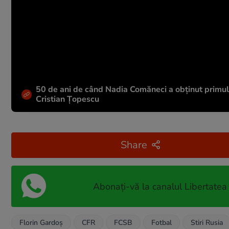
50 de ani de când Nadia Comăneci a obţinut primul 1
Cristian Țopescu
Share
Abonați-vă la canalul Libertatea
Florin Gardoş
CFR
FCSB
Fotbal
Stiri Rusia