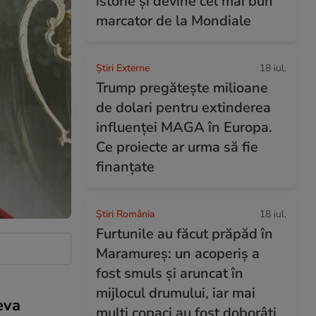
istorie și devine cel mai bun
marcator de la Mondiale
Știri Externe
18 iul.
Trump pregătește milioane
de dolari pentru extinderea
influenței MAGA în Europa.
Ce proiecte ar urma să fie
finanțate
Știri România
18 iul.
Furtunile au făcut prăpăd în
Maramureș: un acoperiș a
fost smuls și aruncat în
mijlocul drumului, iar mai
eva
mulți copaci au fost doborâți