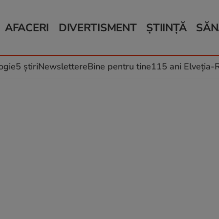
AFACERI
DIVERTISMENT
ȘTIINȚĂ
SĂN
Bani și Afaceri
Monden
Știri Știință
Știri 
Auto
Horoscop
Schimbări climati
Relații
Locuri de muncă
Muzică și Filme
Rețete
ogie
5 știri
Newslettere
Bine pentru tine
115 ani Elveția
Imobiliare.ro
Vacanțe și Cultură
Fructe
eJobs.ro
Îngriji