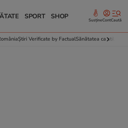
ĂTATE
SPORT
SHOP
Susține
Cont
Caută
Sănătate și Fitness
ce
 culinare
-România
Știri Verificate by Factual
Sănătatea ca stil de vi
 și legume
rea plantelor