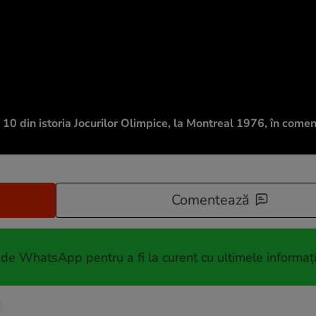
0 din istoria Jocurilor Olimpice, la Montreal 1976, în coment
Comentează
 de WhatsApp pentru a fi la curent cu ultimele informați