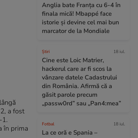
Anglia bate Franța cu 6-4 în
finala mică! Mbappé face
istorie și devine cel mai bun
marcator de la Mondiale
Ştiri
18 iul.
Cine este Loic Matrier,
hackerul care ar fi scos la
vânzare datele Cadastrului
din România. Afirmă că a
găsit parole precum
 lângă
„passw0rd” sau „Pan4:mea”
2, a fost
-1.
Fotbal
18 iul.
a în prima
La ce oră e Spania –