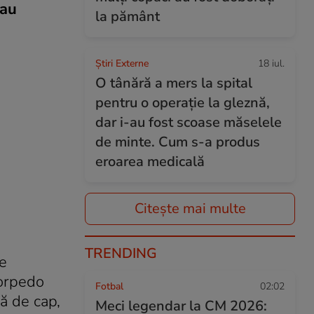
 au
la pământ
Știri Externe
18 iul.
O tânără a mers la spital
pentru o operație la gleznă,
dar i-au fost scoase măselele
de minte. Cum s-a produs
eroarea medicală
Citește mai multe
TRENDING
ie
Torpedo
Fotbal
02:02
ră de cap,
Meci legendar la CM 2026: